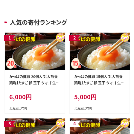
人気の寄付ランキング
かっぱの健卵 20個入り【大熊養
かっぱの健卵 15個入り【大熊養
鶏場】たまご 卵 玉子 タマゴ 生卵
鶏場】たまご 卵 玉子 タマゴ 生卵
こだわり 卵かけご飯 TKG 国産
こだわり 卵かけご飯 TKG 国産
6,000円
5,000円
お取り寄せ 北海道 比布町 ぴっ
お取り寄せ 北海道 比布町 ぴっ
ぷ 1006-002
ぷ 1006-001
北海道比布町
北海道比布町