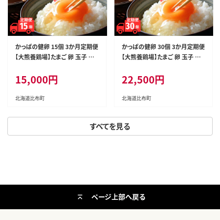
かっぱの健卵 15個 3か月定期便
かっぱの健卵 30個 3か月定期便
【大熊養鶏場】たまご 卵 玉子 タ
【大熊養鶏場】たまご 卵 玉子 タ
マゴ 生卵 こだわり 卵かけご飯 T
マゴ 生卵 こだわり 卵かけご飯 T
15,000円
22,500円
KG 国産 お取り寄せ 北海道 比布
KG 国産 お取り寄せ 北海道 比布
町 ぴっぷ 1006-004
町 ぴっぷ 1006-006
北海道比布町
北海道比布町
すべてを見る
ページ上部へ戻る