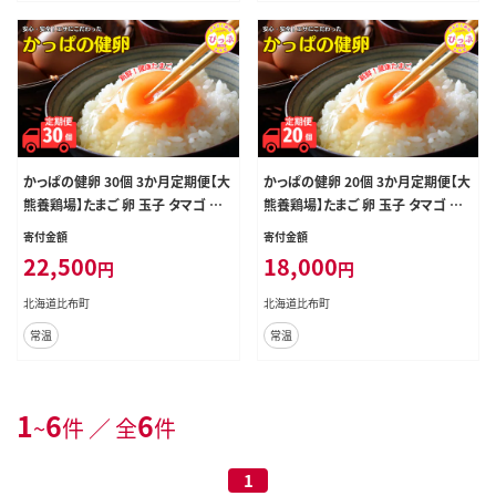
かっぱの健卵 30個 3か月定期便【大
かっぱの健卵 20個 3か月定期便【大
熊養鶏場】たまご 卵 玉子 タマゴ 生
熊養鶏場】たまご 卵 玉子 タマゴ 生
卵 こだわり 卵かけご飯 TKG 国産 お
卵 こだわり 卵かけご飯 TKG 国産 お
寄付金額
寄付金額
取り寄せ 北海道 比布町 ぴっぷ 100
取り寄せ 北海道 比布町 ぴっぷ 100
22,500
18,000
円
円
6-006
6-005
北海道比布町
北海道比布町
常温
常温
1
6
6
~
件 ／ 全
件
1