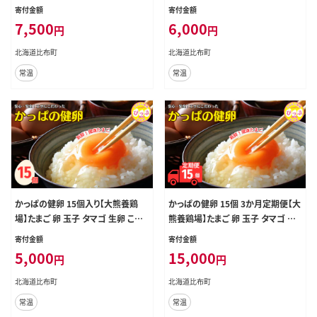
わり 卵かけご飯 TKG 国産 お取り寄
わり 卵かけご飯 TKG 国産 お取り寄
寄付金額
寄付金額
せ 北海道 比布町 ぴっぷ 1006-003
せ 北海道 比布町 ぴっぷ 1006-002
7,500
6,000
円
円
北海道比布町
北海道比布町
常温
常温
かっぱの健卵 15個入り【大熊養鶏
かっぱの健卵 15個 3か月定期便【大
場】たまご 卵 玉子 タマゴ 生卵 こだ
熊養鶏場】たまご 卵 玉子 タマゴ 生
わり 卵かけご飯 TKG 国産 お取り寄
卵 こだわり 卵かけご飯 TKG 国産 お
寄付金額
寄付金額
せ 北海道 比布町 ぴっぷ 1006-001
取り寄せ 北海道 比布町 ぴっぷ 100
5,000
15,000
円
円
6-004
北海道比布町
北海道比布町
常温
常温