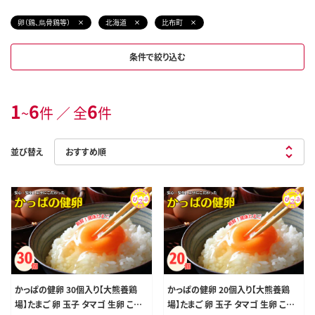
卵（鶏、烏骨鶏等）
北海道
比布町
条件で絞り込む
1
6
6
~
件 ／ 全
件
並び替え
かっぱの健卵 30個入り【大熊養鶏
かっぱの健卵 20個入り【大熊養鶏
場】たまご 卵 玉子 タマゴ 生卵 こだ
場】たまご 卵 玉子 タマゴ 生卵 こだ