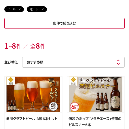
ビール
滝川市
条件で絞り込む
1
8
8
~
件 ／ 全
件
並び替え
滝川クラフトビール ３種６本セット
伝説のホップ「ソラチエース」使用の
ピルスナー６本