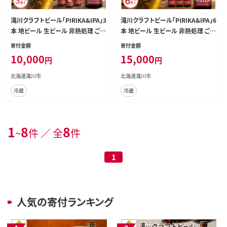
滝川クラフトビール「PIRIKA&IPA」3
滝川クラフトビール「PIRIKA&IPA」6
本 地ビール 生ビール 非熱処理 ご当
本 地ビール 生ビール 非熱処理 ご当
地 ゆめぴりか使用 お酒 酒 瓶 エー
地 ゆめぴりか使用 お酒 酒 瓶 エー
寄付金額
寄付金額
ルビール ピリカ IPA 家飲み 晩酌 バ
ルビール ピリカ IPA 家飲み 晩酌 バ
10,000
15,000
円
円
ーベキュー プレゼント 贈り物 贈答
ーベキュー プレゼント 贈り物 贈答
北海道 滝川市
北海道 滝川市
北海道滝川市
北海道滝川市
冷蔵
冷蔵
1
8
8
~
件 ／ 全
件
1
人気の寄付ランキング