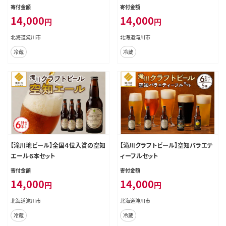
寄付金額
寄付金額
14,000
14,000
円
円
北海道滝川市
北海道滝川市
冷蔵
冷蔵
【滝川地ビール】全国４位入賞の空知
【滝川クラフトビール】空知バラエテ
エール６本セット
ィーフルセット
寄付金額
寄付金額
14,000
14,000
円
円
北海道滝川市
北海道滝川市
冷蔵
冷蔵