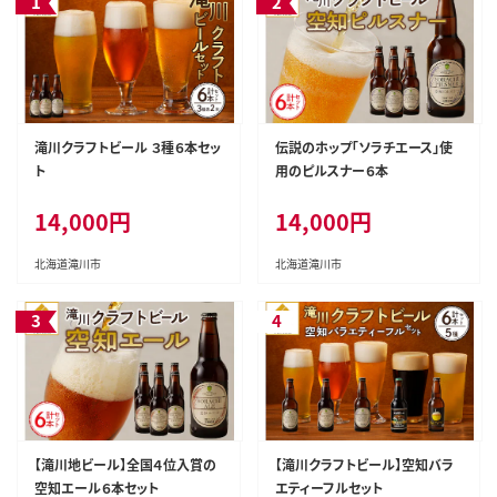
滝川クラフトビール ３種６本セッ
伝説のホップ「ソラチエース」使
ト
用のピルスナー６本
14,000円
14,000円
北海道滝川市
北海道滝川市
【滝川地ビール】全国４位入賞の
【滝川クラフトビール】空知バラ
空知エール６本セット
エティーフルセット