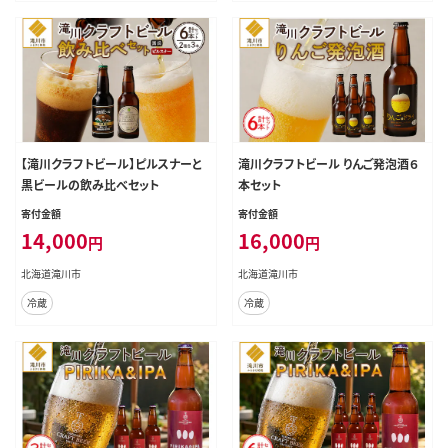
【滝川クラフトビール】ピルスナーと
滝川クラフトビール りんご発泡酒６
黒ビールの飲み比べセット
本セット
寄付金額
寄付金額
14,000
16,000
円
円
北海道滝川市
北海道滝川市
冷蔵
冷蔵