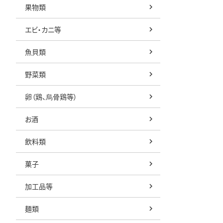
果物類
エビ・カニ等
魚貝類
野菜類
卵（鶏、烏骨鶏等）
お酒
飲料類
菓子
加工品等
麺類