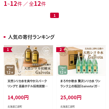
期保存 ＞
1
12
12
~
件 ／ 全
件
1
人気の寄付ランキング
天然シリカ水を爽やかスパーク
まろやか軟水 贅沢シリカ水 ワン
リングで 高級ホテル採用炭酸水
ランク上の瓶詰【Gaivota（ガイ
【Gaivota（ガイヴォータ）炭酸
ヴォータ）：瓶1箱(720ml×12
14,000円
25,000円
水：1箱(300ml×12本)】＜ ガラ
本)】＜ 保存 北のハイグレード食
ス瓶 北のハイグレード食品 天然
品 天然シリカ水 ミネラルウォー
シリカ 炭酸水 北海道 乙部町 ミ
ター 軟水 北海道産 北海道 乙部
北海道乙部町
北海道乙部町