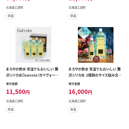
北海道産 北海道 乙部町 天然水 美
北海道 乙部町 天然水 美容 ケイ素
北海道乙部町
北海道乙部町
容 ケイ素 無添加 シリカ ガイヴォー
無添加 シリカ ガイヴォータ 美肌 ミ
常温
常温
タ 美肌 ミネラル 口当たり まろやか
ネラル 口当たり まろやか 贈答 プレ
備蓄 災害用 非常用 リピーター 6か
ゼント パーティー 防災 長期保存 ＞
月 備蓄 災害用 非常用 サブスク ＞
まろやか軟水 常温でもおいしい 贅
まろやか軟水 常温でもおいしい 贅
沢シリカ水【Gaivota（ガイヴォー
沢シリカ水 ２種類のサイズ組み合わ
タ）：2箱(2L×6本/箱)】＜ 保存 北の
せ【Gaivota（ガイヴォータ）：1箱(50
寄付金額
寄付金額
ハイグレード食品 天然シリカ水 ミネ
0ml×24本/箱)+1箱(2L×6本/箱)】
11,500
16,000
円
円
ラルウォーター 軟水 北海道産 北海
＜ 保存 北のハイグレード食品 天然
道 乙部町 天然水 美容 ケイ素 無添
シリカ水 ミネラルウォーター 軟水
北海道乙部町
北海道乙部町
加 シリカ ガイヴォータ 美肌 ミネラ
北海道産 北海道 乙部町 天然水 美
常温
常温
ル 口当たり まろやか 贈答 プレゼン
容 ケイ素 無添加 シリカ ガイヴォー
ト パーティー 防災 長期保存 ＞
タ 美肌 ミネラル 口当たり まろやか
贈答 プレゼント パーティー 防災 長