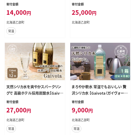
ta（ガイヴォータ）炭酸水：1箱(300
タ）：瓶1箱(720ml×12本)】＜ 保存
寄付金額
寄付金額
ml×12本)】＜ ガラス瓶 北のハイグ
北のハイグレード食品 天然シリカ水
14,000
25,000
円
円
レード食品 天然シリカ 炭酸水 北海
ミネラルウォーター 軟水 北海道産
道 乙部町 ミネラルウォーター 水 炭
北海道 乙部町 天然水 美容 ケイ素
北海道乙部町
北海道乙部町
酸水 天然シリカ水 スパークリング
無添加 シリカ ガイヴォータ 美肌 ミ
常温
軟水 美容 ケイ素 無添加 美のミネラ
ネラル 口当たり まろやか 贈答 プレ
ル シリカ ガイヴォータ 美肌 ミネラ
ゼント パーティー 防災 ＞
ル ケイ素 プレゼント 贈答 ＞
天然シリカ水を爽やかスパークリン
まろやか軟水 常温でもおいしい 贅
グで 高級ホテル採用炭酸水【Gaivo
沢シリカ水 【Gaivota（ガイヴォー
ta（ガイヴォータ）炭酸水 ：瓶1箱(72
タ）：1箱(2L×6本/箱)】＜ 保存 北の
寄付金額
寄付金額
0ml×12本)】＜ ガラス瓶 北のハイ
ハイグレード食品 天然シリカ水 ミネ
27,000
9,000
円
円
グレード食品 天然シリカ 炭酸水 北
ラルウォーター 軟水 北海道産 北海
海道 乙部町 ミネラルウォーター 水
道 乙部町 天然水 美容 ケイ素 無添
北海道乙部町
北海道乙部町
炭酸水 天然シリカ水 スパークリング
加 シリカ ガイヴォータ 美肌 ミネラ
常温
常温
軟水 美容 ケイ素 無添加 美のミネラ
ル 口当たり まろやか 贈答 プレゼン