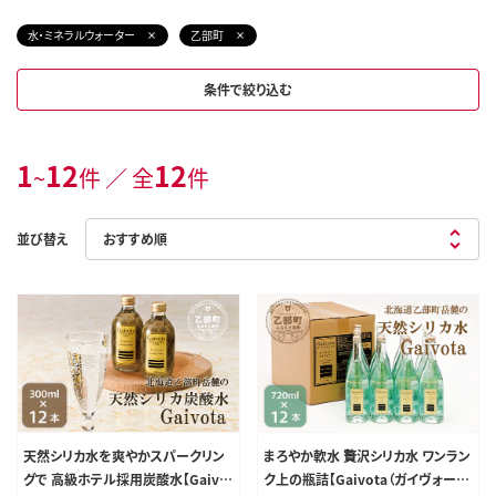
水・ミネラルウォーター
乙部町
条件で絞り込む
1
12
12
~
件 ／ 全
件
並び替え
天然シリカ水を爽やかスパークリン
まろやか軟水 贅沢シリカ水 ワンラン
グで 高級ホテル採用炭酸水【Gaivo
ク上の瓶詰【Gaivota（ガイヴォー