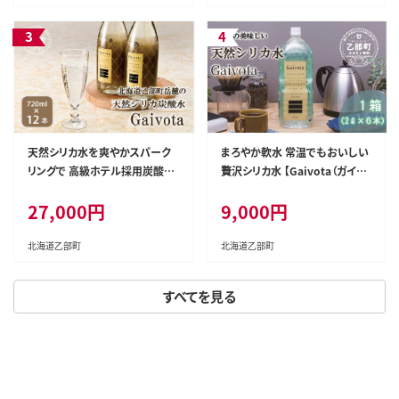
ネラルウォーター 水 炭酸水 天
町 天然水 美容 ケイ素 無添加 シ
然シリカ水 スパークリング 軟水
リカ ガイヴォータ 美肌 ミネラル
美容 ケイ素 無添加 美のミネラ
口当たり まろやか 贈答 プレゼン
ル シリカ ガイヴォータ 美肌 ミ
ト パーティー 防災 ＞
ネラル ケイ素 プレゼント 贈答
＞
天然シリカ水を爽やかスパーク
まろやか軟水 常温でもおいしい
リングで 高級ホテル採用炭酸水
贅沢シリカ水 【Gaivota（ガイヴ
【Gaivota（ガイヴォータ）炭酸水
ォータ）：1箱(2L×6本/箱)】＜ 保
27,000円
9,000円
：瓶1箱(720ml×12本)】＜ ガラ
存 北のハイグレード食品 天然シ
ス瓶 北のハイグレード食品 天然
リカ水 ミネラルウォーター 軟水
シリカ 炭酸水 北海道 乙部町 ミ
北海道産 北海道 乙部町 天然水
北海道乙部町
北海道乙部町
ネラルウォーター 水 炭酸水 天
美容 ケイ素 無添加 シリカ ガイ
然シリカ水 スパークリング 軟水
ヴォータ 美肌 ミネラル 口当たり
すべてを見る
美容 ケイ素 無添加 美のミネラ
まろやか 贈答 プレゼント パーテ
ル シリカ ガイヴォータ 美肌 ミ
ィー 防災 長期保存 ＞
ネラル ケイ素 プレゼント 贈答
＞