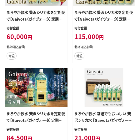
まろやか軟水 贅沢シリカ水を定期便
まろやか軟水 贅沢シリカ水を定期便
で【Gaivota（ガイヴォータ）定期便：
で【Gaivota（ガイヴォータ）定期便：
2箱(2L×12本)×6回】＜ 北のハイ
2箱(500ml×48本)×6回】＜ 北の
寄付金額
寄付金額
グレード食品 天然シリカ水 ミネラル
ハイグレード食品 天然シリカ水 ミネ
60,000
115,000
円
円
ウォーター 軟水 北海道産 北海道 乙
ラルウォーター 軟水 北海道産 北海
部町 天然水 美容 ケイ素 無添加 シ
道 乙部町 天然水 美容 ケイ素 無添
北海道乙部町
北海道乙部町
リカ ガイヴォータ 美肌 ミネラル 口
加 シリカ ガイヴォータ 美肌 ミネラ
常温
常温
当たり まろやか 備蓄 災害用 非常用
ル 口当たり まろやか 備蓄 災害用 非
リピーター 6か月 備蓄 災害用 非常
常用 リピーター 6か月 備蓄 災害用
用 サブスク ＞
非常用 サブスク ＞
まろやか軟水 贅沢シリカ水を定期便
まろやか軟水 常温でもおいしい 贅
で【Gaivota（ガイヴォータ）定期便 ：
沢シリカ水 【Gaivota（ガイヴォー
2箱(500ml×24本＋2L×6本)×6
タ）：2箱(500ml×24本/箱)】＜ 保存
寄付金額
寄付金額
回分】＜ 北のハイグレード食品 天然
北のハイグレード食品 天然シリカ水
84,500
21,000
円
円
シリカ水 ミネラルウォーター 軟水
ミネラルウォーター 軟水 北海道産