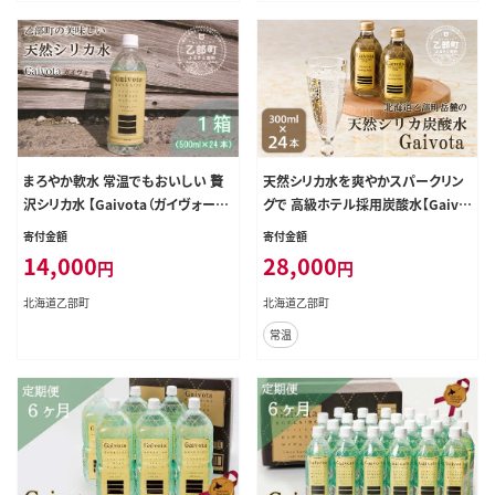
ル シリカ ガイヴォータ 美肌 ミネラ
ト パーティー 防災 長期保存 ＞
ル ケイ素 プレゼント 贈答 ＞
まろやか軟水 常温でもおいしい 贅
天然シリカ水を爽やかスパークリン
沢シリカ水 【Gaivota（ガイヴォー
グで 高級ホテル採用炭酸水【Gaivo
タ）：1箱(500ml×24本/箱)】＜ 保存
ta（ガイヴォータ）炭酸水：2箱(300
寄付金額
寄付金額
北のハイグレード食品 天然シリカ水
ml×12本/箱)】＜ 北のハイグレード
14,000
28,000
円
円
ミネラルウォーター 軟水 北海道産
食品 天然シリカ 炭酸水 北海道 乙部
北海道 乙部町 天然水 美容 ケイ素
町 ミネラルウォーター 水 炭酸水 天
北海道乙部町
北海道乙部町
無添加 シリカ ガイヴォータ 美肌 ミ
然シリカ水 スパークリング 軟水 美
常温
ネラル 口当たり まろやか 贈答 プレ
容 ケイ素 無添加 美のミネラル シリ
ゼント パーティー 防災 長期保存 ＞
カ ガイヴォータ 美肌 ミネラル ケイ
素 プレゼント 贈答 ＞