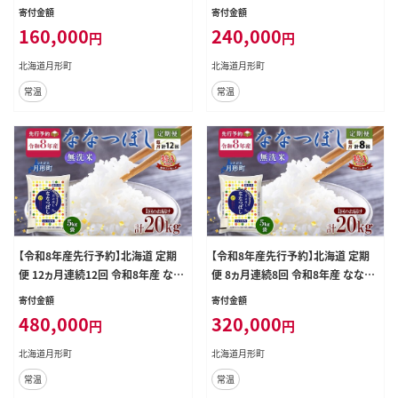
ぼし 無洗米 5kg×4袋 特A 米 白米
ぼし 無洗米 5kg×4袋 特A 米 白米
寄付金額
寄付金額
ご飯 お米 ごはん 国産 ブランド米 時
ご飯 お米 ごはん 国産 ブランド米 時
160,000
240,000
円
円
短 便利 常温 お取り寄せ 産地直送
短 便利 常温 お取り寄せ 産地直送
送料無料 月形
送料無料 月形
北海道月形町
北海道月形町
常温
常温
【令和8年産先行予約】北海道 定期
【令和8年産先行予約】北海道 定期
便 12ヵ月連続12回 令和8年産 なな
便 8ヵ月連続8回 令和8年産 ななつ
つぼし 無洗米 5kg×4袋 特A 米 白
ぼし 無洗米 5kg×4袋 特A 米 白米
寄付金額
寄付金額
米 ご飯 お米 ごはん 国産 ブランド米
ご飯 お米 ごはん 国産 ブランド米 時
480,000
320,000
円
円
時短 便利 常温 お取り寄せ 産地直送
短 便利 常温 お取り寄せ 産地直送
送料無料 月形
送料無料 月形
北海道月形町
北海道月形町
常温
常温