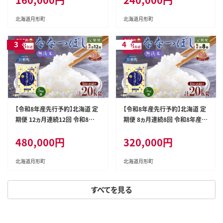
ブランド米 時短 便利 常温 お取
ブランド米 時短 便利 常温 お取
り寄せ 産地直送 送料無料 月形
り寄せ 産地直送 送料無料 月形
北海道月形町
北海道月形町
【令和8年産先行予約】北海道 定
【令和8年産先行予約】北海道 定
期便 12ヵ月連続12回 令和8年
期便 8ヵ月連続8回 令和8年産
産 ななつぼし 無洗米 5kg×4袋
ななつぼし 無洗米 5kg×4袋 特
480,000円
320,000円
特A 米 白米 ご飯 お米 ごはん 国
A 米 白米 ご飯 お米 ごはん 国産
産 ブランド米 時短 便利 常温 お
ブランド米 時短 便利 常温 お取
取り寄せ 産地直送 送料無料 月
り寄せ 産地直送 送料無料 月形
北海道月形町
北海道月形町
形
すべてを見る