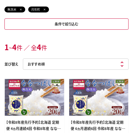
無洗米
月形町
条件で絞り込む
1
4
4
~
件 ／ 全
件
並び替え
【令和8年産先行予約】北海道 定期
【令和8年産先行予約】北海道 定期
便 4ヵ月連続4回 令和8年産 ななつ
便 6ヵ月連続6回 令和8年産 ななつ