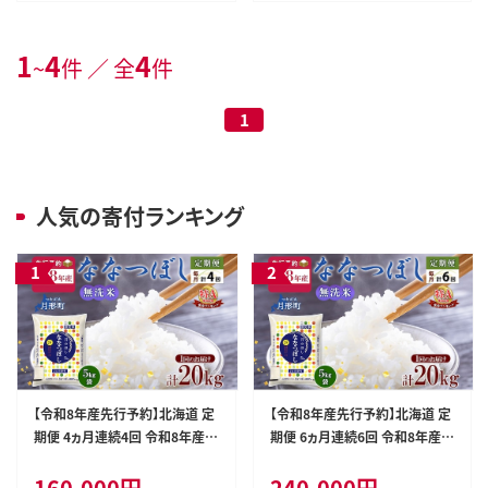
1
4
4
~
件 ／ 全
件
1
人気の寄付ランキング
【令和8年産先行予約】北海道 定
【令和8年産先行予約】北海道 定
期便 4ヵ月連続4回 令和8年産
期便 6ヵ月連続6回 令和8年産
ななつぼし 無洗米 5kg×4袋 特
ななつぼし 無洗米 5kg×4袋 特
160,000円
240,000円
A 米 白米 ご飯 お米 ごはん 国産
A 米 白米 ご飯 お米 ごはん 国産