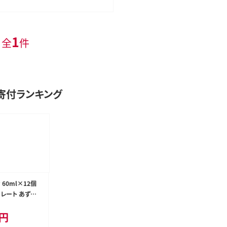
1
 全
件
寄付ランキング
 60ml×12個
レート あずき
クリーム スイー
0円
め合わせ