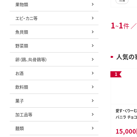
冷凍
果物類
エビ・カニ等
1
1
~
件 ／
魚貝類
野菜類
人気の
卵（鶏、烏骨鶏等）
お酒
飲料類
菓子
愛す・くりーむ
加工品等
バニラ チョコ
アイス アイス
麺類
15,00
ツ セット 詰