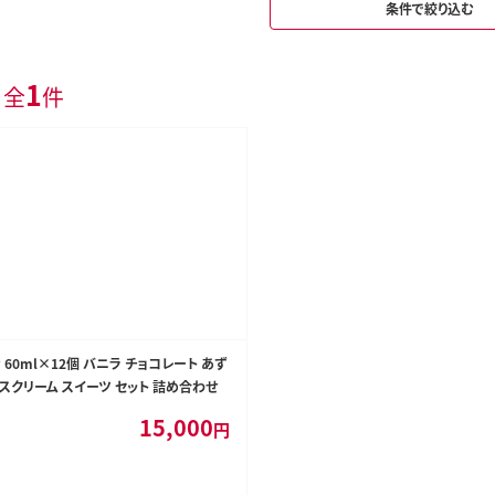
条件で絞り込む
1
 全
件
 60ml×12個 バニラ チョコレート あず
イスクリーム スイーツ セット 詰め合わせ
15,000
円