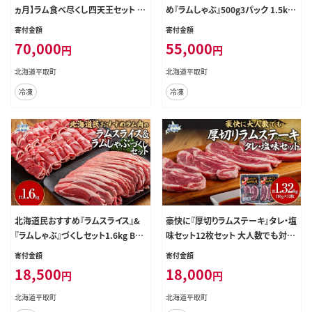
ヵ月】ラム食べ尽くし四天王セット B
め『ラムしゃぶ』500g3パック 1.5kg
RTI021
×3ヵ月 BRTI022
寄付金額
寄付金額
70,000
55,000
円
円
北海道平取町
北海道平取町
冷凍
冷凍
北海道民おすすめ『ラムスライス』&
豪快に『厚切りラムステーキ』タレ・塩
『ラムしゃぶ』づくしセット1.6kg BRT
味セット12枚セット 大人数でも対応
I006
BRTI010
寄付金額
寄付金額
18,500
18,000
円
円
北海道平取町
北海道平取町