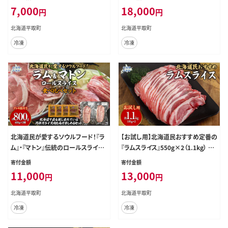
ース』350g×1 計350g BRTI028
7,000
18,000
円
円
北海道平取町
北海道平取町
冷凍
冷凍
北海道民が愛するソウルフード！『ラ
【お試し用】北海道民おすすめ定番の
ム』・『マトン』伝統のロールスライス
『ラムスライス』550g×2（1.1kg） BR
食べ比べセット 各400g×1 計800g
TI013
寄付金額
寄付金額
35mlタレ4袋付き BRTI026
11,000
13,000
円
円
北海道平取町
北海道平取町
冷凍
冷凍