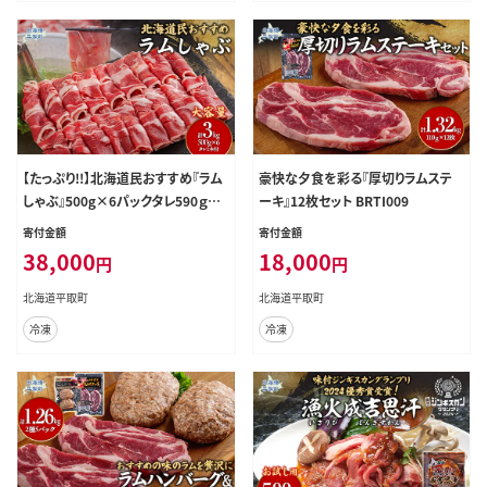
【たっぷり!!】北海道民おすすめ『ラム
豪快な夕食を彩る『厚切りラムステ
しゃぶ』500g×6パックタレ590ｇ×
ーキ』12枚セット BRTI009
1本 BRTI008
寄付金額
寄付金額
38,000
18,000
円
円
北海道平取町
北海道平取町
冷凍
冷凍