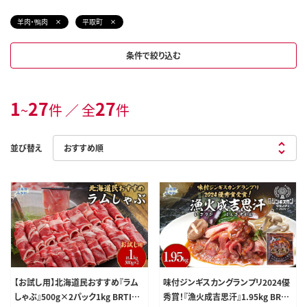
羊肉・鴨肉
平取町
条件で絞り込む
1
27
27
~
件 ／ 全
件
並び替え
【お試し用】北海道民おすすめ『ラム
味付ジンギスカングランプリ2024優
しゃぶ』500g×2パック1kg BRTI01
秀賞！『漁火成吉思汗』1.95kg BRTI