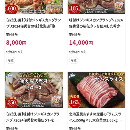
【お試し用】【味付ジンギスカングラン
味付けジンギスカングランプリ2024
プリ2024優秀賞の味】北海道『漁火
優秀賞の秘伝タレを使用した希少部
ジンギスカン丼の具』調理簡単！一人
位『漁火成吉思汗肩ロース』350g×
寄付金額
寄付金額
暮らし・お弁当・時短調理に200g×3
3 計1.05kg BRTI027
8,000
14,000
円
円
パック BRTI025
北海道平取町
北海道平取町
冷凍
冷凍
【お試し用】味付けジンギスカングラ
北海道民おすすめ定番の『ラムスラ
ンプリ2024優秀賞の秘伝タレを使
イス』550g×3、大容量の1.65kg BR
用した希少部位『漁火成吉思汗肩ロ
TI003
寄付金額
寄付金額