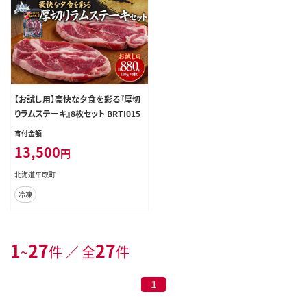
【お試し用】豪快な夕食を彩る『厚切
りラムステーキ』8枚セット BRTI015
寄付金額
13,500
円
北海道平取町
冷凍
1
27
27
~
件 ／ 全
件
1