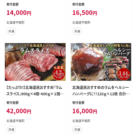
4
002
寄付金額
寄付金額
14,000
16,500
円
円
北海道平取町
北海道平取町
冷凍
冷凍
【たっぷり!!】北海道民おすすめ『ラム
北海道民おすすめのラムをヘルシー
スライス』900g×4個・600ｇ×１個
ハンバーグに！！120ｇ×12枚 合計1.
タレ590ｇ×2本 BRTI004
44kg BRTI005
寄付金額
寄付金額
42,000
16,000
円
円
北海道平取町
北海道平取町
冷凍
冷凍