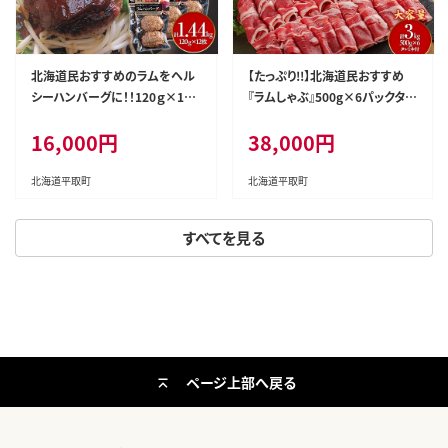
北海道民おすすめのラムをヘル
【たっぷり!!】北海道民おすすめ
シーハンバーグに！！120ｇ×12
『ラムしゃぶ』500g×6パックタレ
枚 合計1.44kg BRTI005
590ｇ×1本 BRTI008
16,000円
38,000円
北海道平取町
北海道平取町
すべてを見る
ページ上部へ戻る