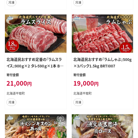
冷凍
冷凍
北海道民おすすめ定番の『ラムスラ
北海道民おすすめ『ラムしゃぶ』500g
イス』900ｇ×2 タレ590ｇ×1本 BR
×3パック1.5kg BRTI007
TI001
寄付金額
寄付金額
21,000
19,000
円
円
北海道平取町
北海道平取町
冷凍
冷凍