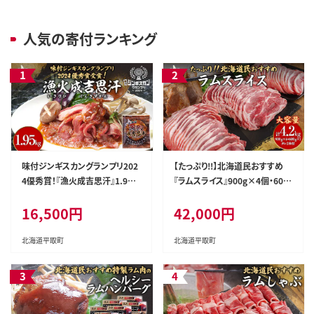
人気の寄付ランキング
味付ジンギスカングランプリ202
【たっぷり!!】北海道民おすすめ
4優秀賞！『漁火成吉思汗』1.95k
『ラムスライス』900g×4個・600
g BRTI002
ｇ×１個 タレ590ｇ×2本 BRTI0
16,500円
42,000円
04
北海道平取町
北海道平取町