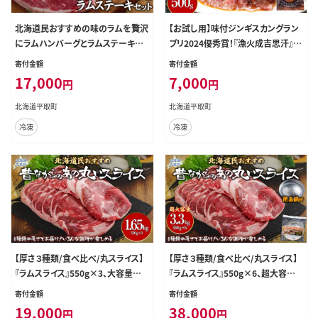
北海道民おすすめの味のラムを贅沢
【お試し用】味付ジンギスカングラン
にラムハンバーグとラムステーキ
プリ2024優秀賞！『漁火成吉思汗』50
に！！ BRTI011
0g BRTI012
寄付金額
寄付金額
17,000
7,000
円
円
北海道平取町
北海道平取町
冷凍
冷凍
【厚さ３種類/食べ比べ/丸スライス】
【厚さ３種類/食べ比べ/丸スライス】
『ラムスライス』550g×3、大容量の
『ラムスライス』550g×6、超大容量
1.65kg BRTI017
の3.3kg【簡易鍋付き１枚】キャンプ
寄付金額
寄付金額
にオススメ！ BRTI020
19,000
38,000
円
円