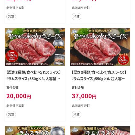
北海道平取町
北海道平取町
冷凍
冷凍
【厚さ３種類/食べ比べ/丸スライス】
【厚さ３種類/食べ比べ/丸スライス】
『ラムスライス』550g×3、大容量の
『ラムスライス』550g×6、超大容量
1.65kg【簡易鍋付き１枚】 BRTI018
の3.3kg キャンプにオススメ！ BRTI
寄付金額
寄付金額
019
20,000
37,000
円
円
北海道平取町
北海道平取町
冷凍
冷凍