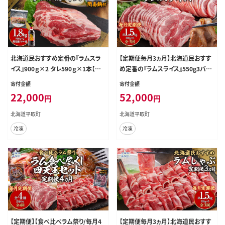
北海道民おすすめ定番の『ラムスラ
【定期便毎月3ヵ月】北海道民おすす
イス』900ｇ×2 タレ590ｇ×1本【簡
め定番の『ラムスライス』550g3パッ
易鍋付き１枚】 BRTI016
ク 1.65kg×3ヵ月 BRTI023
寄付金額
寄付金額
22,000
52,000
円
円
北海道平取町
北海道平取町
冷凍
冷凍
【定期便】【食べ比べラム祭り/毎月4
【定期便毎月3ヵ月】北海道民おすす