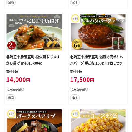
冷凍
常温
北海道十勝芽室町 松久園 にじます
北海道十勝芽室町 湯煎で簡単！ ハ
から揚げ me013-004c
ンバーグ 手ごね 160g×3個 2セット
＜レストランHiroオリジナル＞ me0
寄付金額
寄付金額
26-005c
14,000
17,500
円
円
北海道芽室町
北海道芽室町
常温
冷凍