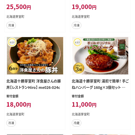
25,500
19,000
円
円
北海道芽室町
北海道芽室町
冷凍
冷凍
北海道十勝芽室町 洋食屋さんの豚
北海道十勝芽室町 湯煎で簡単！ 手ご
丼【レストランHiro】 me026-024c
ねハンバーグ 160g×3個セット ＜レ
ストランHiroオリジナル＞ me026-
寄付金額
寄付金額
028c
18,000
11,000
円
円
北海道芽室町
北海道芽室町
冷凍
冷蔵