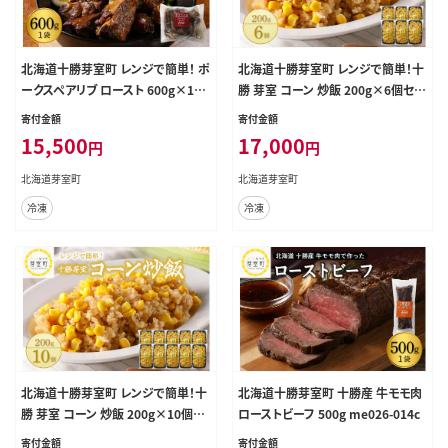
北海道十勝芽室町 レンジで簡単！ ポ
北海道十勝芽室町 レンジで簡単！十
ークスペアリブ ロースト 600g×1個
勝 芽室 コーン 炒飯 200g×6個セッ
1セット ＜レストランHiroオリジナル
ト me026-010c
寄付金額
寄付金額
＞ me026-007c
15,500
17,000
円
円
北海道芽室町
北海道芽室町
冷凍
冷凍
北海道十勝芽室町 レンジで簡単！十
北海道十勝芽室町 十勝産 牛モモ肉
勝 芽室 コーン 炒飯 200g×10個セ
ローストビーフ 500g me026-014c
ット me026-012c
寄付金額
寄付金額