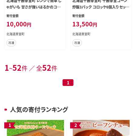
北海道十勝芽室町 レンジで簡単 じ
北海道十勝芽室町 十勝芽室コーン
ゃがいも 甘さが強いはるかのコロッ
炒飯3パック コロッケ6個入り セット
ケ 12個セット me026-015c
me026-019c
寄付金額
寄付金額
10,000
13,500
円
円
北海道芽室町
北海道芽室町
冷凍
冷凍
1
52
52
~
件 ／ 全
件
1
人気の寄付ランキング