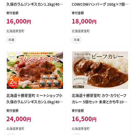
久保のラムジンギスカン1.2kg(400
COWCOWハンバーグ 160g×7個
g×3袋） me006-001c
me007-004c
寄付金額
寄付金額
16,000
18,000
円
円
北海道芽室町
北海道芽室町
冷凍
冷凍
北海道十勝芽室町 ミートショップ小
北海道十勝芽室町 カウ・カウビーフ
久保のラムジンギスカン2.0kg(400
カレー 5個セット 未来とかち牛10
g×5袋） me006-003c
0％使用 me007-008c
寄付金額
寄付金額
24,000
16,500
円
円
北海道芽室町
北海道芽室町