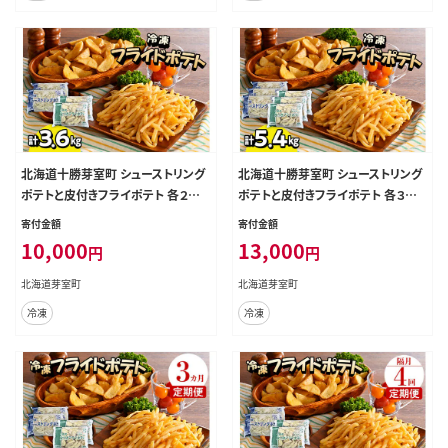
北海道十勝芽室町 シューストリング
北海道十勝芽室町 シューストリング
ポテトと皮付きフライポテト 各２袋
ポテトと皮付きフライポテト 各３袋
セット me003-061c
セット me003-062c
寄付金額
寄付金額
10,000
13,000
円
円
北海道芽室町
北海道芽室町
冷凍
冷凍