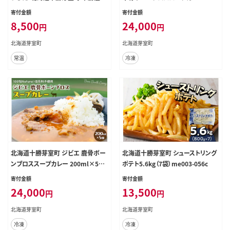
ールドラッシュのコーンスープ 5袋
ml×5個 me063-007c
寄付金額
寄付金額
me003-030c-5
8,500
24,000
円
円
北海道芽室町
北海道芽室町
常温
冷凍
北海道十勝芽室町 ジビエ 鹿骨ボー
北海道十勝芽室町 シューストリング
ンブロススープカレー 200ml×5個
ポテト5.6kg（7袋）me003-056c
me063-008c
寄付金額
寄付金額
24,000
13,500
円
円
北海道芽室町
北海道芽室町
冷凍
冷凍