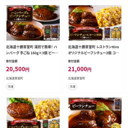
北海道十勝芽室町 湯煎で簡単！ ハ
北海道十勝芽室町 レストランHiro
ンバーグ 手ごね 160g×3個 ビーフ
オリジナルビーフシチュー3個 コー
シチュー 100g×3個 セット ＜レスト
ン炒飯3パック セット me026-023c
寄付金額
寄付金額
ランHiroオリジナル＞ me026-008
20,500
21,000
円
円
c
北海道芽室町
北海道芽室町
冷凍
冷凍