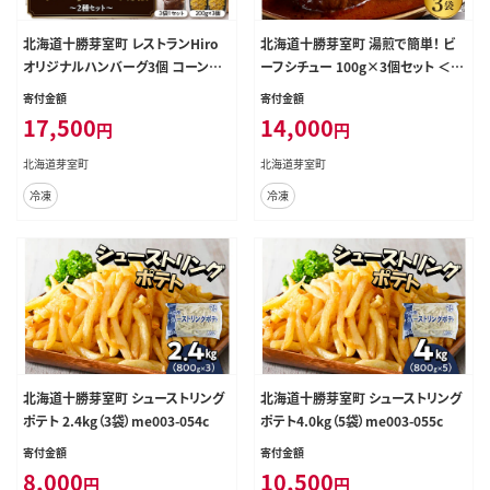
北海道十勝芽室町 レストランHiro
北海道十勝芽室町 湯煎で簡単！ ビ
オリジナルハンバーグ3個 コーン炒
ーフシチュー 100g×3個セット ＜レ
飯3パック セット me026-022c
ストランHiroオリジナル＞ me026-
寄付金額
寄付金額
030c
17,500
14,000
円
円
北海道芽室町
北海道芽室町
冷凍
冷凍
北海道十勝芽室町 シューストリング
北海道十勝芽室町 シューストリング
ポテト 2.4kg（3袋）me003-054c
ポテト4.0kg（5袋）me003-055c
寄付金額
寄付金額
8,000
10,500
円
円