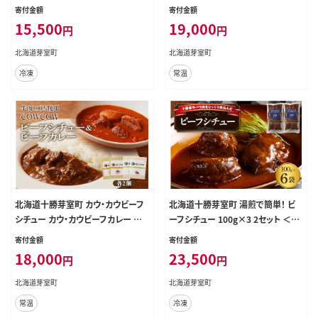
0％使用 me007-007c
寄付金額
寄付金額
15,500
19,000
円
円
北海道芽室町
北海道芽室町
冷凍
常温
北海道十勝芽室町 カウ・カウビーフ
北海道十勝芽室町 湯煎で簡単！ ビ
シチュー カウ・カウビーフカレー 各2
ーフシチュー 100g×3 2セット ＜レ
個セット 未来とかち牛100％使用 m
ストランHiroオリジナル＞ me026-
寄付金額
寄付金額
e007-009c
006c
18,000
23,500
円
円
北海道芽室町
北海道芽室町
常温
冷凍