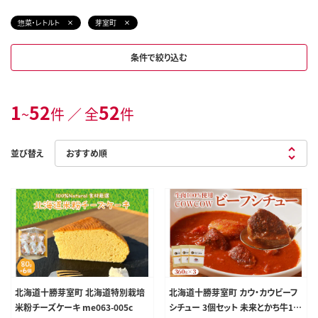
惣菜・レトルト
芽室町
条件で絞り込む
1
52
52
~
件 ／ 全
件
並び替え
北海道十勝芽室町 北海道特別栽培
北海道十勝芽室町 カウ・カウビーフ
米粉チーズケーキ me063-005c
シチュー 3個セット 未来とかち牛10