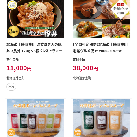
北海道十勝芽室町 洋食屋さんの豚
【全３回 定期便】北海道十勝芽室町
丼 3食分 120g×3個 〈レストランHir
老舗グルメ便 me000-014-t3c
o〉me026-029c
寄付金額
寄付金額
11,000
38,000
円
円
北海道芽室町
北海道芽室町
冷凍