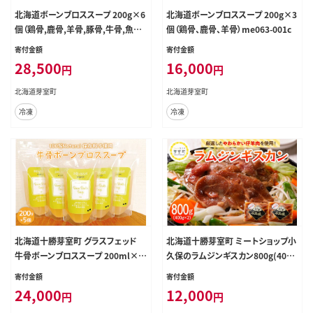
北海道ボーンブロススープ 200g×6
北海道ボーンブロススープ 200g×3
個（鶏骨,鹿骨,羊骨,豚骨,牛骨,魚骨）
個（鶏骨、鹿骨、羊骨）me063-001c
me063-003c
寄付金額
寄付金額
28,500
16,000
円
円
北海道芽室町
北海道芽室町
冷凍
冷凍
北海道十勝芽室町 グラスフェッド
北海道十勝芽室町 ミートショップ小
牛骨ボーンブロススープ 200ml×5
久保のラムジンギスカン800g(400g
個 me063-004c
×2袋） me006-005c
寄付金額
寄付金額
24,000
12,000
円
円