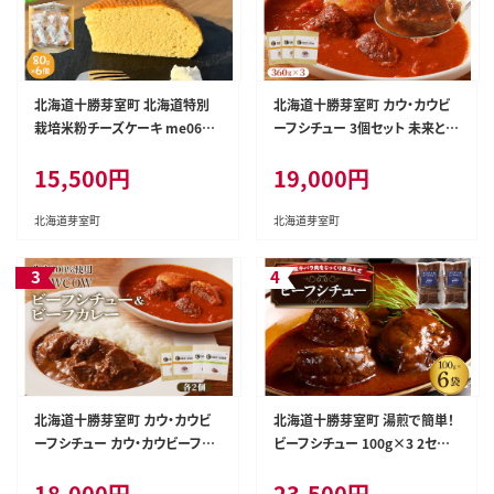
北海道十勝芽室町 北海道特別
北海道十勝芽室町 カウ・カウビ
栽培米粉チーズケーキ me063-
ーフシチュー 3個セット 未来とか
005c
ち牛100％使用 me007-007c
15,500円
19,000円
北海道芽室町
北海道芽室町
北海道十勝芽室町 カウ・カウビ
北海道十勝芽室町 湯煎で簡単！
ーフシチュー カウ・カウビーフカ
ビーフシチュー 100g×3 2セット
レー 各2個セット 未来とかち牛1
＜レストランHiroオリジナル＞
18,000円
23,500円
00％使用 me007-009c
me026-006c