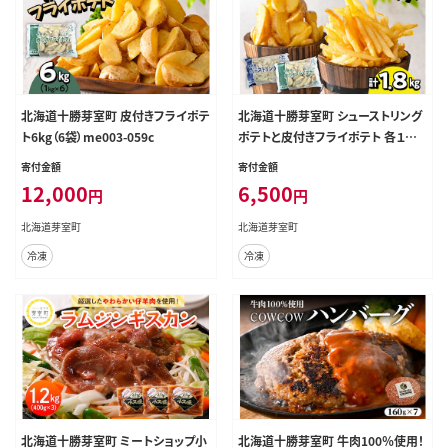
北海道十勝芽室町 皮付きフライポテ
北海道十勝芽室町 シューストリング
ト6kg（6袋）me003-059c
ポテトと皮付きフライポテト 各１袋
セット me003-060c
寄付金額
寄付金額
12,000
6,500
円
円
北海道芽室町
北海道芽室町
冷凍
冷凍
北海道十勝芽室町 ミートショップ小
北海道十勝芽室町 牛肉100％使用！