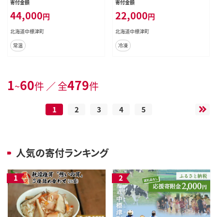
寄付金額
寄付金額
44,000
22,000
円
円
北海道中標津町
北海道中標津町
常温
冷凍
1
60
479
~
件 ／ 全
件
1
2
3
4
5
人気の寄付ランキング