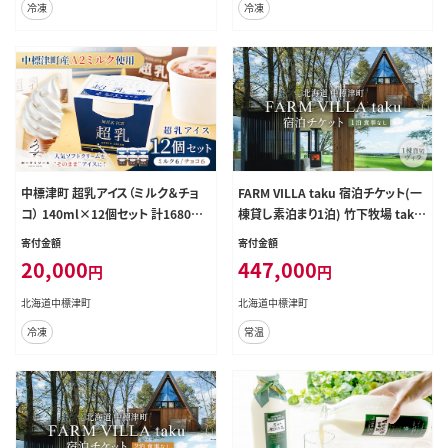
冷凍
冷凍
中標津町 超乳アイス（ミルク＆チョ
FARM VILLA taku 宿泊チケット(一
コ） 140ml×12個セット 計1680ml
棟貸し素泊まり1泊) 竹下牧場 takes
【78002】
hita farm【2400801】
寄付金額
寄付金額
20,000
447,000
円
円
北海道中標津町
北海道中標津町
冷凍
常温