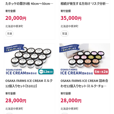
たホッケの開き5枚 40cm～50cm
相続が発生する方向け リスク分析コ
約2kg【2500301】
ンサルタント【74001】
寄付金額
寄付金額
20,000
35,000
円
円
北海道中標津町
北海道中標津町
冷凍
常温
OSAKA FARMS ICE CREAM ミルク
OSAKA FARMS ICE CREAM 詰め合
12個入りセット【51012】
わせ12個入りセット（ミルク・チョコ・
イチゴ・抹茶・チョコチップ・ラムレー
寄付金額
寄付金額
ズン）6種×各2個【51014】
28,000
28,000
円
円
北海道中標津町
北海道中標津町