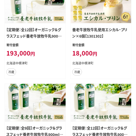
【定期便：全12回】オーガニック＆グ
養老牛放牧牛乳使用エシカル・プリ
ラスフェッド養老牛放牧牛乳900ml
ン×6個【1301302】
×2本【1301502】
寄付金額
寄付金額
193,000
18,000
円
円
北海道中標津町
北海道中標津町
冷蔵
冷蔵
【定期便：全9回】オーガニック＆グラ
【定期便：全12回】オーガニック＆グ
スフェッド養老牛放牧牛乳900ml×
ラスフェッド養老牛放牧牛乳900ml