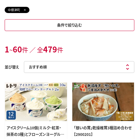
中標津町
条件で絞り込む
1
60
479
~
件 ／ 全
件
並び替え
アイスクリーム10個(ミルク・紅茶・
「想いの茸」乾燥椎茸3種詰め合わせ
抹茶の3種)とフローズンヨーグルト
【2900201】