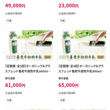
49,000
23,000
円
円
北海道中標津町
北海道中標津町
冷蔵
冷蔵
【定期便：全5回】オーガニック＆グラ
【定期便：全4回】オーガニック＆グラ
スフェッド養老牛放牧牛乳900ml×
スフェッド養老牛放牧牛乳900ml×
2本【1300502】
2本【1300402】
寄付金額
寄付金額
81,000
65,000
円
円
北海道中標津町
北海道中標津町
冷蔵
冷蔵