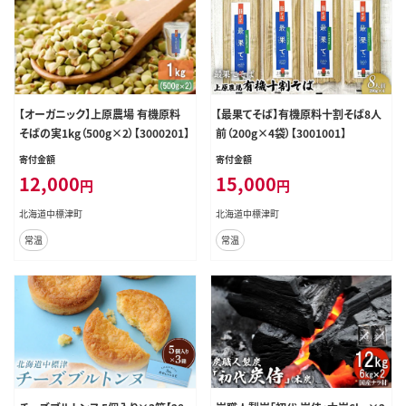
【オーガニック】上原農場 有機原料
【最果てそば】有機原料十割そば8人
そばの実1kg（500g×2）【3000201】
前（200g×4袋）【3001001】
寄付金額
寄付金額
12,000
15,000
円
円
北海道中標津町
北海道中標津町
常温
常温