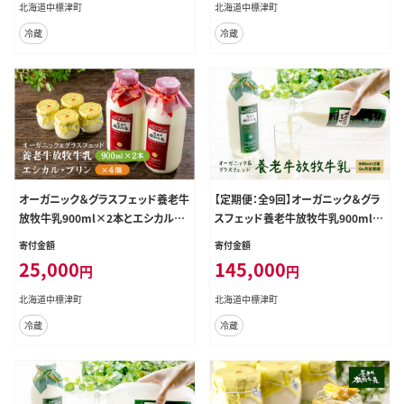
北海道中標津町
北海道中標津町
冷蔵
冷蔵
オーガニック＆グラスフェッド養老牛
【定期便：全9回】オーガニック＆グラ
放牧牛乳900ml×2本とエシカル・プ
スフェッド養老牛放牧牛乳900ml×
リン×4個セット【1301202】
2本【1301402】
寄付金額
寄付金額
25,000
145,000
円
円
北海道中標津町
北海道中標津町
冷蔵
冷蔵