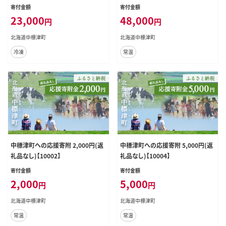
×2個セット【1103903】
寄付金額
寄付金額
23,000
48,000
円
円
北海道中標津町
北海道中標津町
冷凍
常温
中標津町への応援寄附 2,000円(返
中標津町への応援寄附 5,000円(返
礼品なし)【10002】
礼品なし)【10004】
寄付金額
寄付金額
2,000
5,000
円
円
北海道中標津町
北海道中標津町
常温
常温