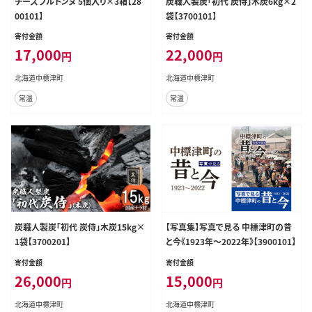
チーズブルトンヌ 5個入り×3箱【28
炭職人製炭「初代 炭侍」木炭6kg×2
00101】
袋【3700101】
寄付金額
寄付金額
17,000
22,000
円
円
北海道中標津町
北海道中標津町
常温
常温
炭職人製炭「初代 炭侍」木炭15kg×
【写真集】写真で見る 中標津町の昔
1袋【3700201】
と今《1923年～2022年》【3900101】
寄付金額
寄付金額
26,000
15,000
円
円
北海道中標津町
北海道中標津町