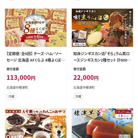
【定期便：全6回】 チーズ・ハム・ソー
知床ジンギスカン店「そら」ラム肩ロ
セージ 北海道 AFくらぶ 8種よくばり
ースジンギスカン2種セット 計600g
セット【1701401】
（味付け×300g・塩×300g）【16001
寄付金額
寄付金額
01】
113,000
22,000
円
円
北海道中標津町
北海道中標津町
冷蔵
冷蔵