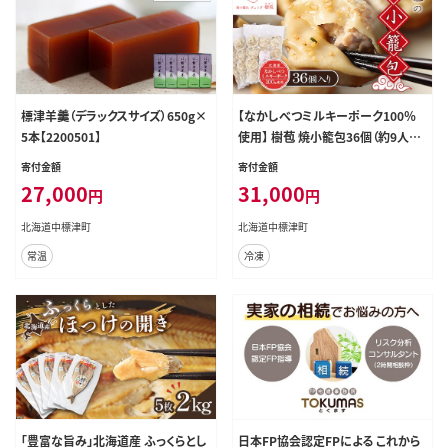
標津羊羹（デラックスサイズ）650g×
【なかしべつミルキーポーク100％
5本【2200501】
使用】 樹苞 焼小籠包36個（約9人前）
【5301001】
寄付金額
寄付金額
27,000
31,000
円
円
北海道中標津町
北海道中標津町
常温
冷凍
「豊富な旨み」北海道産 ふっくらとし
日本FP協会認定FPによる これから