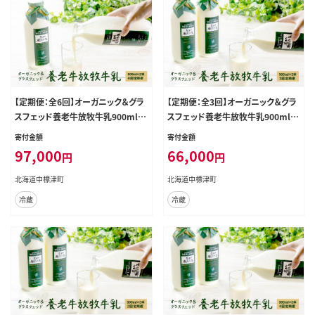
【定期便：全6回】オーガニック＆グラ
【定期便：全3回】オーガニック＆グラ
スフェッド養老牛放牧牛乳900ml×
スフェッド養老牛放牧牛乳900ml×
2本【1300602】
3本【1300802】
寄付金額
寄付金額
97,000
66,000
円
円
北海道中標津町
北海道中標津町
冷蔵
冷蔵