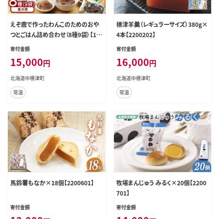
えぞ鹿で作ったわんこのためのおや
標津羊羹（レギュラーサイズ）380g×
つとごはん詰め合わせ（8種9袋）【18
4本【2200202】
00101】
寄付金額
寄付金額
15,000
16,000
円
円
北海道中標津町
北海道中標津町
常温
常温
馬鈴薯もなか×18個【2200601】
牧場まんじゅう みるく×20個【2200
701】
寄付金額
寄付金額