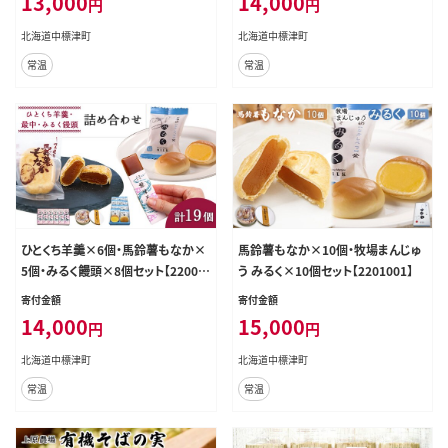
13,000
14,000
円
円
北海道中標津町
北海道中標津町
常温
常温
ひとくち羊羹×6個・馬鈴薯もなか×
馬鈴薯もなか×10個・牧場まんじゅ
5個・みるく饅頭×8個セット【22008
う みるく×10個セット【2201001】
01】
寄付金額
寄付金額
14,000
15,000
円
円
北海道中標津町
北海道中標津町
常温
常温