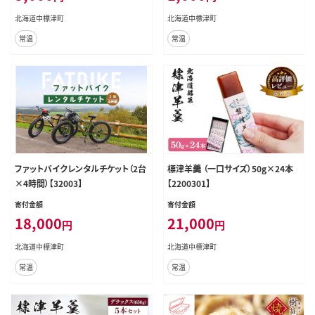
北海道中標津町
北海道中標津町
常温
常温
ファットバイクレンタルチケット（2台
標津羊羹 （一口サイズ）50g×24本
×4時間）【32003】
【2200301】
寄付金額
寄付金額
18,000
21,000
円
円
北海道中標津町
北海道中標津町
常温
常温