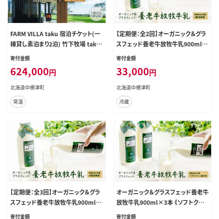
FARM VILLA taku 宿泊チケット(一
【定期便：全2回】オーガニック＆グラ
棟貸し素泊まり2泊) 竹下牧場 takes
スフェッド養老牛放牧牛乳900ml×
hita farm【24032】
2本【1300202】
寄付金額
寄付金額
624,000
33,000
円
円
北海道中標津町
北海道中標津町
常温
冷蔵
【定期便：全3回】オーガニック＆グラ
オーガニック＆グラスフェッド養老牛
スフェッド養老牛放牧牛乳900ml×
放牧牛乳900ml×3本 《ソフトクリ
2本【1300302】
ーム券付き》【1300102】
寄付金額
寄付金額