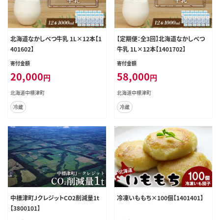
北海道なかしべつ牛乳 1L×12本【1
【定期便：全3回】北海道なかしべつ
401602】
牛乳 1L×12本【1401702】
寄付金額
寄付金額
20,000
58,000
円
円
北海道中標津町
北海道中標津町
冷蔵
冷蔵
中標津町JクレジットCO2削減量1t
冷凍いももち×100個【1401401】
【3800101】