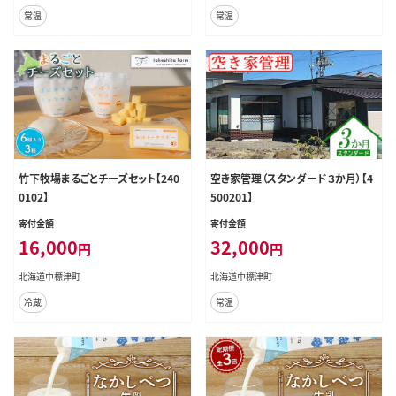
常温
常温
竹下牧場まるごとチーズセット【240
空き家管理（スタンダード３か月）【4
0102】
500201】
寄付金額
寄付金額
16,000
32,000
円
円
北海道中標津町
北海道中標津町
冷蔵
常温