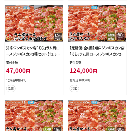
知床ジンギスカン店「そら」ラム肩ロ
【定期便：全6回】知床ジンギスカン店
ースジンギスカン2種セット 計1.5kg
「そら」ラム肩ロースジンギスカン2種
（味付け500g×2・塩×500g）【1600
セット×計600g（味付け×300g・塩
寄付金額
寄付金額
201】
×300g）【1601201】
47,000
124,000
円
円
北海道中標津町
北海道中標津町
冷蔵
冷蔵