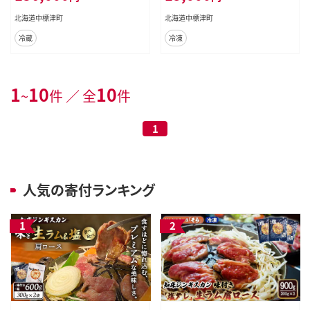
北海道中標津町
北海道中標津町
冷蔵
冷凍
1
10
10
~
件 ／ 全
件
1
人気の寄付ランキング