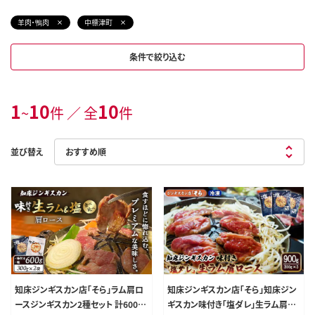
羊肉・鴨肉
中標津町
条件で絞り込む
1
10
10
~
件 ／ 全
件
並び替え
知床ジンギスカン店「そら」ラム肩ロ
知床ジンギスカン店「そら」知床ジン
ースジンギスカン2種セット 計600g
ギスカン味付き「塩ダレ」生ラム肩ロ