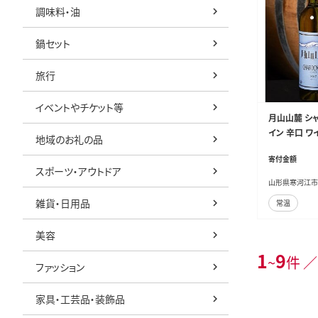
調味料・油
鍋セット
旅行
イベントやチケット等
月山山麓 シャ
イン 辛口 ワイ
地域のお礼の品
寄付金額
スポーツ・アウトドア
山形県寒河江市
雑貨・日用品
常温
美容
1
9
~
件 ／
ファッション
家具・工芸品・装飾品