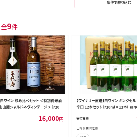
条件で絞り込む
9
 全
件
白ワイン 飲み比べセット ＜特別純米酒
【ワイナリー直送】白ワイン キングセル
山山麓シャルドネヴィンテージ＞（720m
辛口 12本セット（720ml×12本） KING 
E-CK009
-MM046
16,000
円
寄付金額
山形県寒河江市