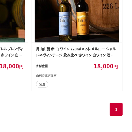
 バレルブレンディ
月山山麓 赤 白 ワイン 720ml×2本 メルロー シャル
 赤ワイン 白ワ
ドネヴィンテージ 飲み比べ 赤ワイン 白ワイン 酒 山
形 018-E-CK014
18,000
18,000
円
円
寄付金額
山形県寒河江市
常温
1