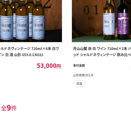
ルドネヴィンテージ 720ml×6本 白ワ
月山山麓 赤 白 ワイン 720ml×2本
ン 白 酒 山形 053-E-CK022
ッド シャルドネヴィンテージ 飲み比べ
イン 酒 山形 018-E-CK012
53,000
円
寄付金額
山形県寒河江市
常温
9
 全
件