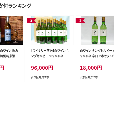
寄付ランキング
白ワイン 飲み
【ワイナリー直送】白ワイン キ
白ワイン キングセルビー 
＜特別純米酒 出
ングセルビー シャルドネ 辛
ャルドネ 辛口 2本セット（
山麓シャルドネ
口 12本セット（720ml×12
0ml×2本） KING SELBY
0円
96,000円
18,000円
（720ml×2
本） KING SELBY 096-E-MM
8-E-MM045
K009
046
山形県寒河江市
山形県寒河江市