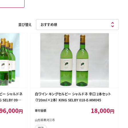
並び替え
ビー シャルドネ
白ワイン キングセルビー シャルドネ 辛口 2本セット
SELBY 096-E
（720ml×2本） KING SELBY 018-E-MM045
96,000
18,000
円
円
寄付金額
山形県寒河江市