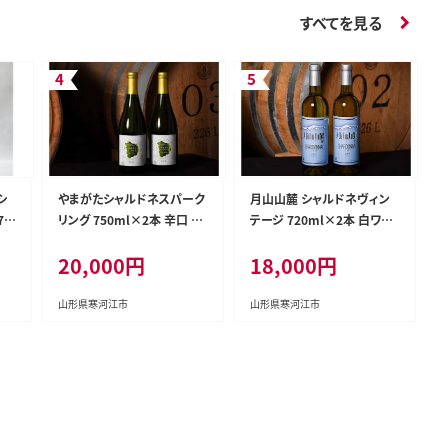
すべてを見る
シ
やまがたシャルドネスパーク
月山山麓 シャルドネヴィン
72
リング 750ml×2本 辛口 ワ
テージ 720ml×2本 白ワイ
 01
イン 白 白ワイン 酒 山形 02
ン 辛口 ワイン 白 酒 山形 01
20,000円
18,000円
0-E-CK017
8-E-CK011
山形県寒河江市
山形県寒河江市