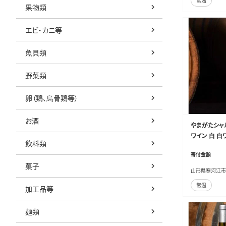
常温
果物類
エビ・カニ等
魚貝類
野菜類
卵（鶏、烏骨鶏等）
お酒
やまがたシャル
ワイン 白 白ワ
飲料類
寄付金額
菓子
山形県寒河江市
常温
加工品等
麺類