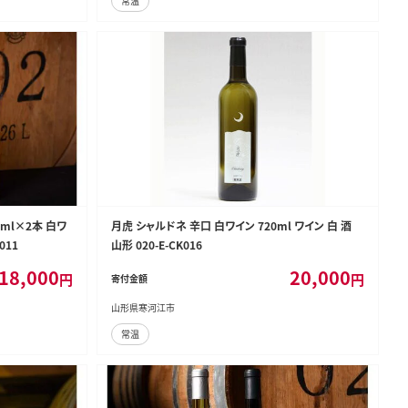
常温
ml×2本 白ワ
月虎 シャルドネ 辛口 白ワイン 720ml ワイン 白 酒
011
山形 020-E-CK016
18,000
20,000
円
円
寄付金額
山形県寒河江市
常温