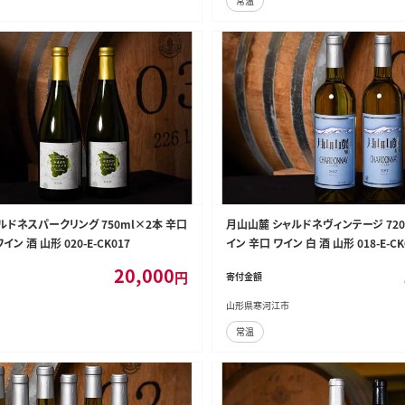
常温
ドネスパークリング 750ml×2本 辛口
月山山麓 シャルドネヴィンテージ 720
イン 酒 山形 020-E-CK017
イン 辛口 ワイン 白 酒 山形 018-E-CK
20,000
円
寄付金額
山形県寒河江市
常温