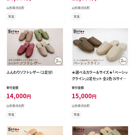
山形県河北町
山形県河北町
常温
常温
ふんわりソフトレザー（２足分）
★選べるカラー＆サイズ★「ベーシッ
クライン」2足セット 全2色（Sサイズ/
Ｍサイズ/Lサイズ）
寄付金額
寄付金額
14,000
15,000
円
円
山形県河北町
山形県河北町
常温
常温