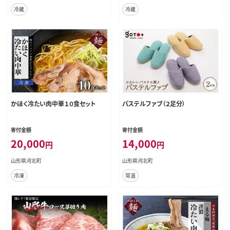
冷蔵
冷蔵
かほく冷たい肉中華１０食セット
パステルファブ（２足分）
寄付金額
寄付金額
20,000
14,000
円
円
山形県河北町
山形県河北町
冷凍
常温