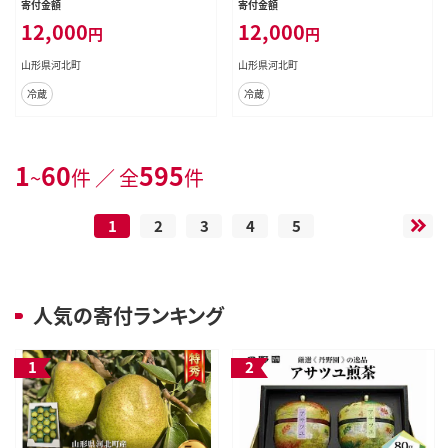
寄付金額
寄付金額
12,000
12,000
円
円
山形県河北町
山形県河北町
冷蔵
冷蔵
1
60
595
~
件 ／ 全
件
1
2
3
4
5
人気の寄付ランキング