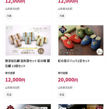
12,000
12,000
円
円
山形県河北町
山形県河北町
冷蔵
冷蔵
無添加石鹸 低刺激セット 紅の郷 雛
紅の里スリッパ２足セット
石鹸 13個セット
寄付金額
寄付金額
12,000
20,000
円
円
山形県河北町
山形県河北町
常温
常温