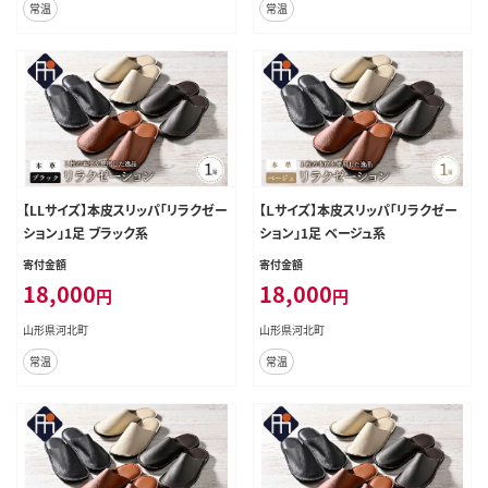
常温
常温
【LLサイズ】本皮スリッパ「リラクゼー
【Ｌサイズ】本皮スリッパ「リラクゼー
ション」1足 ブラック系
ション」1足 ベージュ系
寄付金額
寄付金額
18,000
18,000
円
円
山形県河北町
山形県河北町
常温
常温