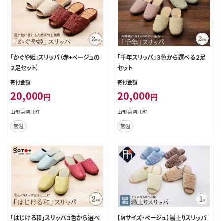
「かぐや姫」スリッパ（赤+ベージュの
「千年スリッパ」３色から選べる２足
２足セット）
セット
寄付金額
寄付金額
20,000
20,000
円
円
山形県河北町
山形県河北町
常温
常温
「はじける和」スリッパ３色から選べ
【Mサイズ・ベージュ】湯上りスリッパ