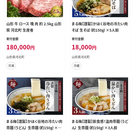
山形 牛 ロース 塊 肉 約 2.5kg 山形
まる梅【謹製】かほく谷地の冷たい肉
県 河北町 生産者
そば 生そば（約150g）×5人前
寄付金額
寄付金額
180,000
18,000
円
円
山形県河北町
山形県河北町
冷凍
冷蔵
まる梅【謹製】かほく谷地の冷たい肉
まる梅【謹製】新食感！温肉帯麺（うど
帯麺（うどん） 生帯麺（約150g）×3
ん） 生帯麺（約150g）×3人前
人前セット！