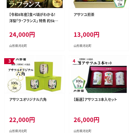
【令和8年産】食べ頃がわかる！
アサツユ煎茶
洋梨「ラ・フランス」 特秀 約5kg
山形県河北町産 【河北町観光物
24,000円
13,000円
産協会】
山形県河北町
山形県河北町
アサツユオリジナル六角
【厳選】アサツユ３本入セット
22,000円
26,000円
山形県河北町
山形県河北町