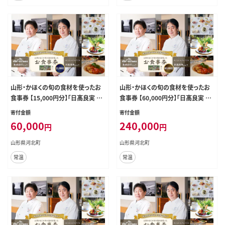
山形・かほくの旬の食材を使ったお
山形・かほくの旬の食材を使ったお
食事券 【15,000円分】「日髙良実 シ
食事券 【60,000円分】「日髙良実 シ
ェフ」「奥田政行 シェフ」ほか
ェフ」「奥田政行 シェフ」 ほか
寄付金額
寄付金額
60,000
240,000
円
円
山形県河北町
山形県河北町
常温
常温