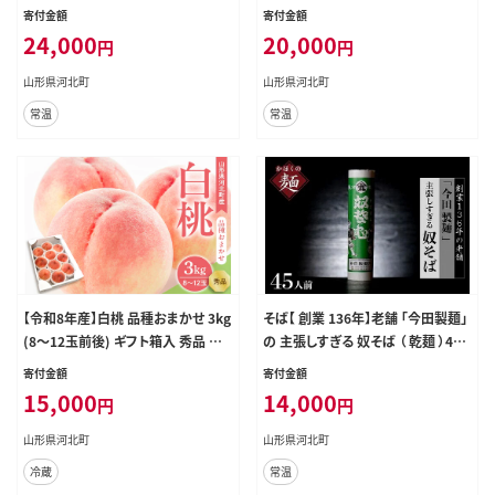
北町産 【河北町観光物産協会】
Eかほく協同組合】
寄付金額
寄付金額
24,000
20,000
円
円
山形県河北町
山形県河北町
常温
常温
【令和8年産】白桃 品種おまかせ 3kg
そば【 創業 136年】老舗 「今田製麺」
(8～12玉前後) ギフト箱入 秀品 山
の 主張しすぎる 奴そば （ 乾麺 ）45
形県産 【山形eLab】 ka074-008-r8
人前（280g×15把）
寄付金額
寄付金額
15,000
14,000
円
円
山形県河北町
山形県河北町
冷蔵
常温