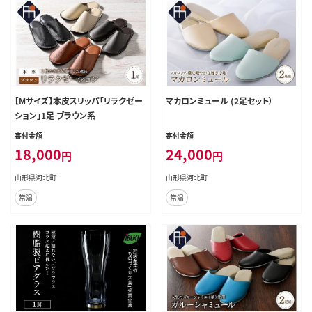
【Mサイズ】本皮スリッパ「リラクゼー
マカロンミュール (2足セット）
ション」1足 ブラウン系
寄付金額
寄付金額
18,000
24,000
円
円
山形県河北町
山形県河北町
常温
常温