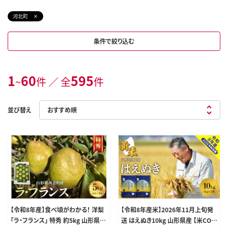
河北町
条件で絞り込む
1
60
595
~
件 ／ 全
件
並び替え
【令和8年産】食べ頃がわかる！ 洋梨
【令和8年産米】2026年11月上旬発
「ラ・フランス」 特秀 約5kg 山形県河
送 はえぬき10kg 山形県産 【米COM