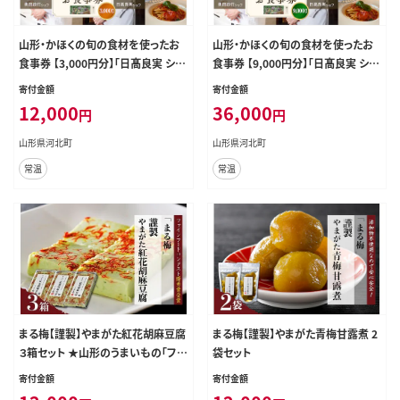
山形・かほくの旬の食材を使ったお
山形・かほくの旬の食材を使ったお
食事券 【3,000円分】「日髙良実 シェ
食事券 【9,000円分】「日髙良実 シェ
フ」「奥田政行 シェフ」ほか
フ」「奥田政行 シェフ」ほか
寄付金額
寄付金額
12,000
36,000
円
円
山形県河北町
山形県河北町
常温
常温
まる梅【謹製】やまがた紅花胡麻豆腐
まる梅【謹製】やまがた青梅甘露煮 2
３箱セット ★山形のうまいもの「ファ
袋セット
インフードコンテスト」優秀賞受賞★
寄付金額
寄付金額