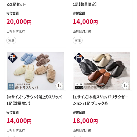
る２足セット
1足【数量限定】
寄付金額
寄付金額
20,000
14,000
円
円
山形県河北町
山形県河北町
常温
常温
【Mサイズ・ブラウン】湯上りスリッパ
【Ｌサイズ】本皮スリッパ「リラクゼー
1足【数量限定】
ション」1足 ブラック系
寄付金額
寄付金額
14,000
18,000
円
円
山形県河北町
山形県河北町