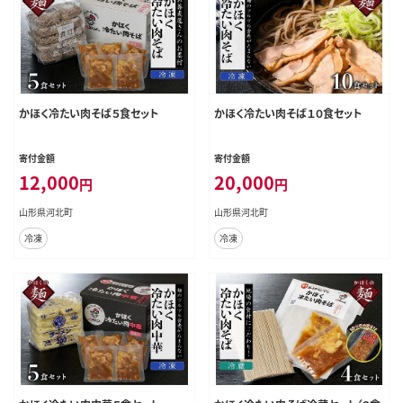
かほく冷たい肉そば５食セット
かほく冷たい肉そば１０食セット
寄付金額
寄付金額
12,000
20,000
円
円
山形県河北町
山形県河北町
冷凍
冷凍