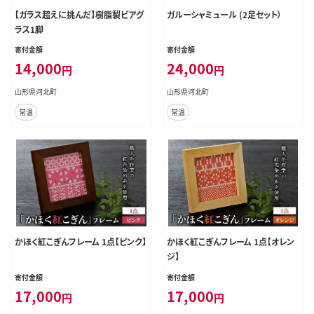
【ガラス超えに挑んだ】樹脂製ビアグ
ガルーシャミュール (2足セット）
ラス1脚
寄付金額
寄付金額
14,000
24,000
円
円
山形県河北町
山形県河北町
常温
常温
かほく紅こぎんフレーム 1点【ピンク】
かほく紅こぎんフレーム 1点【オレン
ジ】
寄付金額
寄付金額
17,000
17,000
円
円