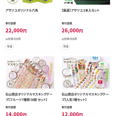
アサツユオリジナル六角
【厳選】アサツユ３本入セット
寄付金額
寄付金額
22,000
26,000
円
円
山形県河北町
山形県河北町
常温
常温
石山商店オリジナルマスキングテー
石山商店オリジナルマスキングテー
プ【フルーツ7種類（8個）セット】
プ【人気7種セット】
寄付金額
寄付金額
14,000
12,000
円
円