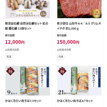
無添加石鹸 自然派石鹸セット 紅の
希少部位 山形牛Ａ-4／Ａ-5 グリムキ
郷 雛石鹸 13個セット
イチボ 約2,000 g
寄付金額
寄付金額
12,000
150,000
円
円
山形県河北町
山形県河北町
常温
冷凍
かほく冷たい肉そばＣ３セット
かほく冷たい肉そばＡ７セット