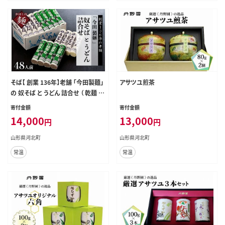
そば【 創業 136年】老舗 「今田製麺」
アサツユ煎茶
の 奴そば と うどん 詰合せ （ 乾麺 ）4
8人前（280g×各8把）
寄付金額
寄付金額
14,000
13,000
円
円
山形県河北町
山形県河北町
常温
常温