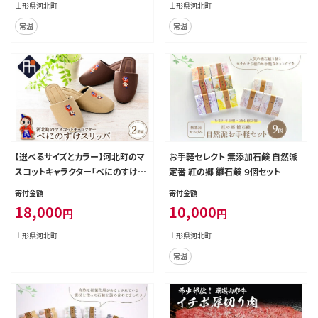
山形県河北町
山形県河北町
常温
常温
【選べるサイズとカラー】河北町のマ
お手軽セレクト 無添加石鹸 自然派
スコットキャラクター「べにのすけ」
定番 紅の郷 雛石鹸 ９個セット
スリッパ（2足セット）【タカナシスリッ
寄付金額
寄付金額
パ】
18,000
10,000
円
円
山形県河北町
山形県河北町
常温