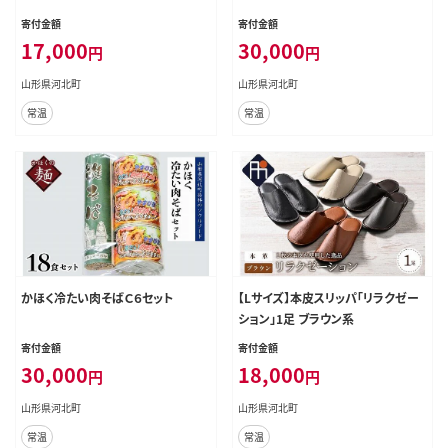
寄付金額
寄付金額
17,000
30,000
円
円
山形県河北町
山形県河北町
常温
常温
かほく冷たい肉そばＣ６セット
【Lサイズ】本皮スリッパ「リラクゼー
ション」1足 ブラウン系
寄付金額
寄付金額
30,000
18,000
円
円
山形県河北町
山形県河北町
常温
常温