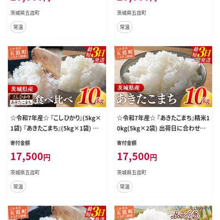
茨城県五霞町
茨城県五霞町
常温
常温
☆令和7年産☆ 『こしひかり』(5kg×
☆令和7年産☆ 『あきたこまち』精米1
1袋) 『あきたこまち』(5kg×1袋) 出
0kg(5kg×2袋) 出荷日に合わせて
荷日に合わせて精米 コシヒカリ あき
精米 あきたこまち 米 お米 10kg コ
寄付金額
寄付金額
たこまち 米 お米 10kg コメ こめ 食
メ こめ 人気 銘柄 家計応援 家庭用
17,500
17,500
円
円
べ比べ セット 人気 家計応援 家庭用
茨城県産 茨城県 五霞町【価格変更A
茨城県産 茨城県 五霞町【価格変更A
B】
茨城県五霞町
茨城県五霞町
B】
常温
常温