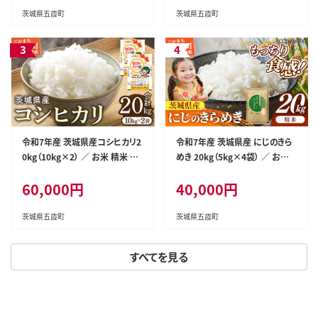
五霞町
茨城県五霞町
茨城県五霞町
令和7年産 茨城県産コシヒカリ2
令和7年産 茨城県産 にじのきら
0kg（10kg×2） ／ お米 精米 こ
めき 20kg（5kg×4袋） ／ お米
しひかり 旨味 安心 美味しい JA
精米 新米 旨味 安心 美味しい
60,000円
40,000円
茨城むつみ 茨城県 五霞町【価格
茨城県 五霞町
改定】
茨城県五霞町
茨城県五霞町
すべてを見る