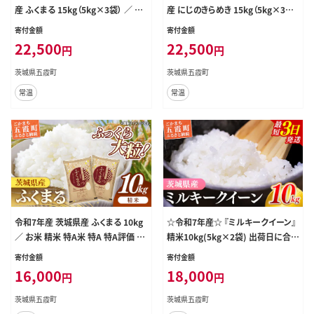
産 ふくまる 15kg（5kg×3袋） ／ 新
産 にじのきらめき 15kg（5kg×3袋）
米 先行受付 先行予約 2026年 米 お
／ 新米 先行受付 先行予約 2026年
寄付金額
寄付金額
米 精米 特A米 特A 特A評価 旨味 安
米 お米 精米 旨味 安心 美味しい 茨
22,500
22,500
円
円
心 美味しい 茨城県 五霞町
城県 五霞町
茨城県五霞町
茨城県五霞町
常温
常温
令和7年産 茨城県産 ふくまる 10kg
☆令和7年産☆ 『ミルキークイーン』
／ お米 精米 特A米 特A 特A評価 旨
精米10kg(5kg×2袋) 出荷日に合わ
味 安心 美味しい 茨城県 五霞町【価
せて精米/ 米 お米 10kg コメ こめ 人
寄付金額
寄付金額
格改定X】
気 銘柄 家計応援 家庭用 茨城県産
16,000
18,000
円
円
茨城県 五霞町【価格変更AB】
茨城県五霞町
茨城県五霞町