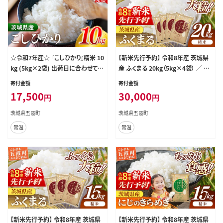
☆令和7年産☆ 『こしひかり』精米 10
【新米先行予約】 令和8年産 茨城県
kg (5kg×2袋) 出荷日に合わせて精
産 ふくまる 20kg（5kg×4袋） ／ 新
米 コシヒカリ 米 お米 10kg コメ こ
米 先行受付 先行予約 2026年 米 お
寄付金額
寄付金額
め 人気 銘柄 家計応援 家庭用 茨城
米 精米 特A米 特A 特A評価 旨味 安
17,500
30,000
円
円
県産 茨城県 五霞町【価格変更AB】
心 美味しい 茨城県 五霞町
茨城県五霞町
茨城県五霞町
常温
常温
【新米先行予約】 令和8年産 茨城県
【新米先行予約】 令和8年産 茨城県