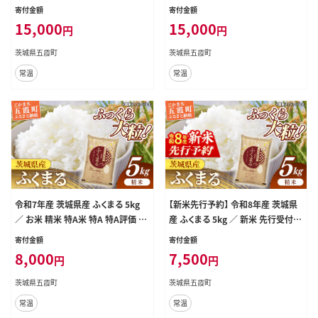
米 先行受付 先行予約 2026年 米 お
／ 新米 先行受付 先行予約 2026年
寄付金額
寄付金額
米 精米 特A米 特A 特A評価 旨味 安
米 お米 精米 旨味 安心 美味しい 茨
15,000
15,000
円
円
心 美味しい 茨城県 五霞町
城県 五霞町
茨城県五霞町
茨城県五霞町
常温
常温
令和7年産 茨城県産 ふくまる 5kg
【新米先行予約】 令和8年産 茨城県
／ お米 精米 特A米 特A 特A評価 旨
産 ふくまる 5kg ／ 新米 先行受付
味 安心 美味しい 茨城県 五霞町【価
先行予約 2026年 米 お米 精米 特A
寄付金額
寄付金額
格改定X】
米 特A 特A評価 旨味 安心 美味しい
8,000
7,500
円
円
茨城県 五霞町
茨城県五霞町
茨城県五霞町
常温
常温