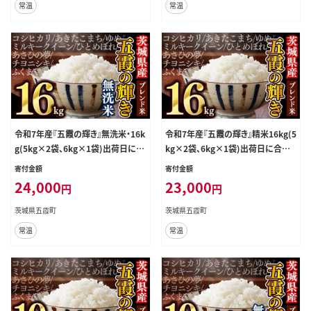
常温
常温
令和7年産『五霞の輝き』無洗米・16k
令和7年産『五霞の輝き』精米16kg(5
g(5kg×2袋、6kg×1袋)出荷日に合
kg×2袋、6kg×1袋)出荷日に合わ
わせて精米 - ブレンド米 お米 コシヒ
せて精米 ブレンド米 コシヒカリ あき
寄付金額
寄付金額
カリ あきたこまち ミルキークイーン
たこまち ミルキークイーン ひとめぼ
24,000
23,000
円
円
ひとめぼれ ゆめひたち あさひの夢
れ ゆめひたち あさひの夢 チヨニシ
チヨニシキ ふくまる 家庭用 家計応
キ ふくまる 家庭用 家計応援 訳あり
茨城県五霞町
茨城県五霞町
援 訳あり 茨城県 五霞町 【価格改定
【価格改定ZL1】
常温
常温
ZL1】