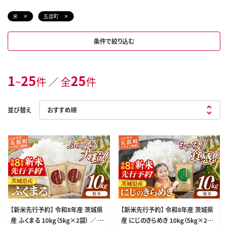
米
五霞町
条件で絞り込む
1
25
25
~
件 ／ 全
件
並び替え
【新米先行予約】 令和8年産 茨城県
【新米先行予約】 令和8年産 茨城県
産 ふくまる 10kg（5kg×2袋） ／ 新
産 にじのきらめき 10kg（5kg×2袋）