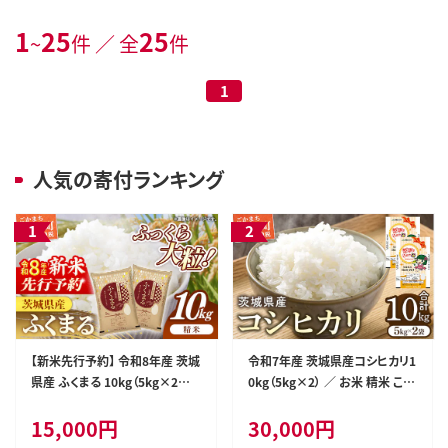
1
25
25
~
件 ／ 全
件
1
人気の寄付ランキング
【新米先行予約】 令和8年産 茨城
令和7年産 茨城県産コシヒカリ1
県産 ふくまる 10kg（5kg×2袋）
0kg（5kg×2） ／ お米 精米 こし
／ 新米 先行受付 先行予約 202
ひかり 旨味 安心 美味しい JA茨
15,000円
30,000円
6年 米 お米 精米 特A米 特A 特A
城むつみ 茨城県 五霞町【価格改
評価 旨味 安心 美味しい 茨城県
定】