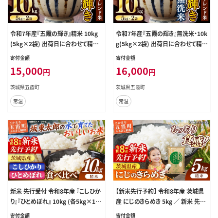
令和7年産『五霞の輝き』精米 10kg
令和7年産『五霞の輝き』無洗米・10k
(5kg×2袋) 出荷日に合わせて精米 -
g(5kg×2袋) 出荷日に合わせて精米
ブレンド米 米 コシヒカリ あきたこま
- ブレンド米 お米 コシヒカリ あきた
寄付金額
寄付金額
ち ミルキークイーン ひとめぼれ ゆ
こまち ミルキークイーン ひとめぼれ
15,000
16,000
円
円
めひたち あさひの夢 チヨニシキ ふく
ゆめひたち あさひの夢 チヨニシキ
まる 家庭用 家計応援 訳あり 茨城県
ふくまる 家庭用 家計応援 訳あり 茨
茨城県五霞町
茨城県五霞町
五霞町【価格改定】
城県 五霞町【価格改定】
常温
常温
新米 先行受付 令和8年産 『こしひか
【新米先行予約】 令和8年産 茨城県
り』『ひとめぼれ』 10kg (各5kg×1袋
産 にじのきらめき 5kg ／ 新米 先行
ずつ) 米 お米 白米 コメ こめ 食べ比
受付 先行予約 2026年 米 お米 精米
寄付金額
寄付金額