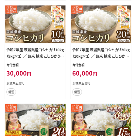
令和7年産 茨城県産コシヒカリ10kg
令和7年産 茨城県産コシヒカリ20kg
（5kg×2） ／ お米 精米 こしひかり
（10kg×2） ／ お米 精米 こしひかり
旨味 安心 美味しい JA茨城むつみ
旨味 安心 美味しい JA茨城むつみ
寄付金額
寄付金額
茨城県 五霞町【価格改定】
茨城県 五霞町【価格改定】
30,000
60,000
円
円
茨城県五霞町
茨城県五霞町
常温
常温