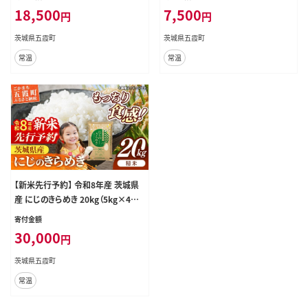
べセット コシヒカリ ひとめぼれ 先行
旨味 安心 美味しい 茨城県 五霞町
18,500
7,500
円
円
予約 2026年 人気 家計応援 単一米
茨城県 五霞町
茨城県五霞町
茨城県五霞町
常温
常温
【新米先行予約】 令和8年産 茨城県
産 にじのきらめき 20kg（5kg×4袋）
／ 新米 先行受付 先行予約 2026年
寄付金額
米 お米 精米 旨味 安心 美味しい 茨
30,000
円
城県 五霞町
茨城県五霞町
常温