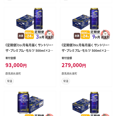
《定期便》3ヶ月毎月届く サントリー・
《定期便》9ヶ月毎月届く サントリー・
ザ・プレミアム・モルツ 500ml×24
ザ・プレミアム・モルツ 500ml×24
本入り×1ケース [お酒 ビール 缶 プ
本入り×1ケース [お酒 ビール 缶 プ
寄付金額
寄付金額
レモル 群馬県 3か月 3ヵ月 3カ月 3
レモル 群馬県 9か月 9ヵ月 9カ月 9
93,000
279,000
円
円
ケ月]
ケ月]
群馬県邑楽町
群馬県邑楽町
常温
常温