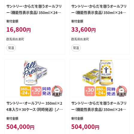
サントリー・からだを想うオールフリ
サントリー・からだを想うオールフリ
ー（機能性表示食品）350ml×24本
ー（機能性表示食品）350ml×24本
入り×1ケース [ノンアルコールビー
入り×2ケース [ノンアルコールビー
寄付金額
寄付金額
ル 缶 一番麦汁 群馬県]
ル 缶 一番麦汁 群馬県]
16,800
33,600
円
円
群馬県邑楽町
群馬県邑楽町
常温
常温
サントリー・オールフリー 350ml×2
サントリー・からだを想うオールフリ
4本入り×30ケース（同時発送） [ノン
ー（機能性表示食品）350ml×24本
アルコールビール ビール 缶 群馬
入り×30ケース（同時発送） [ノンア
寄付金額
寄付金額
県]
ルコールビール 缶 一番麦汁 群馬
504,000
504,000
円
円
県]