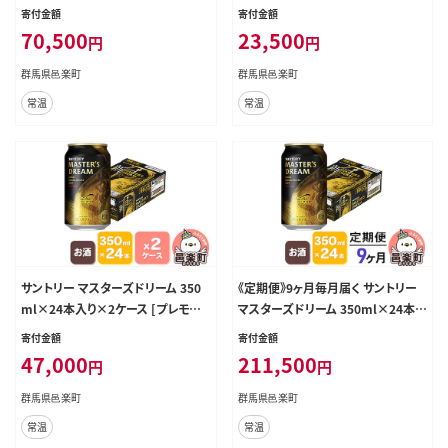
入り×1ケース [プレモル マスターズ
マスターズドリーム 天然水醸造 お
寄付金額
寄付金額
ドリーム 天然水醸造 お酒 ビール 缶
酒 ビール 缶 群馬県]
70,500
23,500
円
円
群馬県 3か月 3ヵ月 3カ月 3ケ月]
群馬県邑楽町
群馬県邑楽町
常温
常温
サントリー マスターズドリーム 350
《定期便》9ヶ月毎月届く サントリー
ml×24本入り×2ケース [プレモル
マスターズドリーム 350ml×24本
マスターズドリーム 天然水醸造 お
入り×1ケース [プレモル マスターズ
寄付金額
寄付金額
酒 ビール 缶 群馬県]
ドリーム 天然水醸造 お酒 ビール 缶
47,000
211,500
円
円
群馬県 9か月 9ヵ月 9カ月 9ケ月]
群馬県邑楽町
群馬県邑楽町
常温
常温