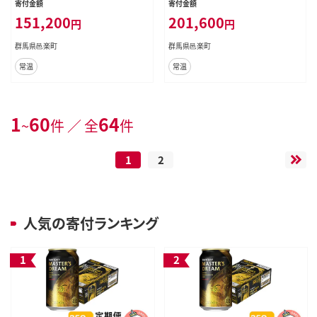
寄付金額
寄付金額
ース [ノンアルコールビール 缶 一番
ケース [ノンアルコールビール 缶 一
151,200
201,600
円
円
麦汁 群馬県]
番麦汁 群馬県]
群馬県邑楽町
群馬県邑楽町
常温
常温
1
60
64
~
件 ／ 全
件
1
2
人気の寄付ランキング