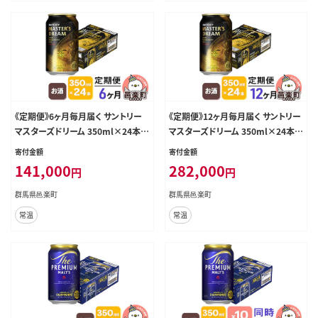
《定期便》6ヶ月毎月届く サントリー
《定期便》12ヶ月毎月届く サントリー
マスターズドリーム 350ml×24本
マスターズドリーム 350ml×24本
入り×1ケース [プレモル マスターズ
入り×1ケース [プレモル マスターズ
寄付金額
寄付金額
ドリーム 天然水醸造 お酒 ビール 缶
ドリーム 天然水醸造 お酒 ビール 缶
141,000
282,000
円
円
群馬県 6か月 6ヵ月 6カ月 6ケ月]
群馬県 12か月 12ヵ月 12カ月 12ケ
月]
群馬県邑楽町
群馬県邑楽町
常温
常温