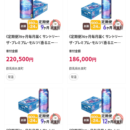
《定期便》9ヶ月毎月届く サントリー・
《定期便》6ヶ月毎月届く サントリー・
ザ・プレミアム・モルツ〈香るエール〉
ザ・プレミアム・モルツ〈香るエール〉
350ml×24本入り×1ケース [お酒
500ml×24本入り×1ケース [お酒
寄付金額
寄付金額
ビール 缶 プレモル 群馬県 9か月 9
ビール 缶 プレモル 群馬県 6か月 6
220,500
186,000
円
円
ヵ月 9カ月 9ケ月]
ヵ月 6カ月 6ケ月]
群馬県邑楽町
群馬県邑楽町
常温
常温