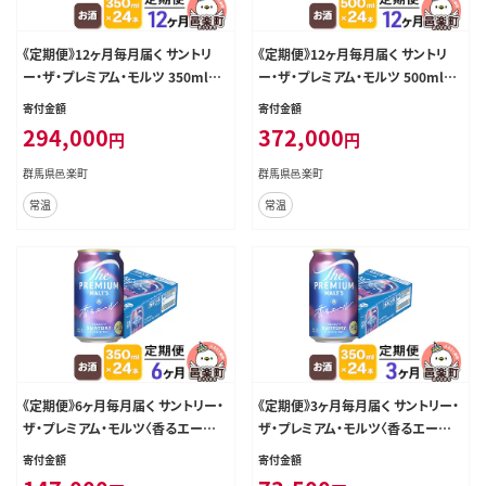
《定期便》12ヶ月毎月届く サントリ
《定期便》12ヶ月毎月届く サントリ
ー・ザ・プレミアム・モルツ 350ml×
ー・ザ・プレミアム・モルツ 500ml×
24本入り×1ケース [お酒 ビール 缶
24本入り×1ケース [お酒 ビール 缶
寄付金額
寄付金額
プレモル 群馬県 12か月 12ヵ月 12
プレモル 群馬県 12か月 12ヵ月 12
294,000
372,000
円
円
カ月 12ケ月]
カ月 12ケ月]
群馬県邑楽町
群馬県邑楽町
常温
常温
《定期便》6ヶ月毎月届く サントリー・
《定期便》3ヶ月毎月届く サントリー・
ザ・プレミアム・モルツ〈香るエール〉
ザ・プレミアム・モルツ〈香るエール〉
350ml×24本入り×1ケース [お酒
350ml×24本入り×1ケース [お酒
寄付金額
寄付金額
ビール 缶 プレモル 群馬県 6か月 6
ビール 缶 プレモル 群馬県 3か月 3