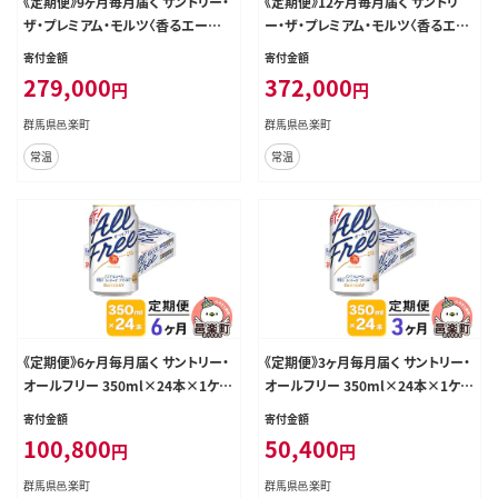
《定期便》9ヶ月毎月届く サントリー・
《定期便》12ヶ月毎月届く サントリ
ザ・プレミアム・モルツ〈香るエール〉
ー・ザ・プレミアム・モルツ〈香るエー
500ml×24本入り×1ケース [お酒
ル〉500ml×24本入り×1ケース [お
寄付金額
寄付金額
ビール 缶 プレモル 群馬県 9か月 9
酒 ビール 缶 プレモル 群馬県 12か
279,000
372,000
円
円
ヵ月 9カ月 9ケ月]
月 12ヵ月 12カ月 12ケ月]
群馬県邑楽町
群馬県邑楽町
常温
常温
《定期便》6ヶ月毎月届く サントリー・
《定期便》3ヶ月毎月届く サントリー・
オールフリー 350ml×24本×1ケー
オールフリー 350ml×24本×1ケー
ス [ノンアルコールビール ビール 缶
ス [ノンアルコールビール ビール 缶
寄付金額
寄付金額
群馬県 6か月 6ヵ月 6カ月 6ケ月]
群馬県 3か月 3ヵ月 3カ月 3ケ月]
100,800
50,400
円
円
群馬県邑楽町
群馬県邑楽町