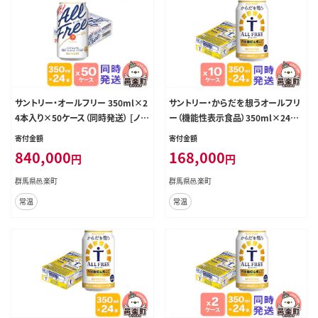
サントリー・オールフリー 350ml×2
サントリー・からだを想うオールフリ
4本入り×50ケース（同時発送） [ノン
ー（機能性表示食品）350ml×24本
アルコールビール ビール 缶 群馬
入り×10ケース（同時発送） [ノンア
寄付金額
寄付金額
県]
ルコールビール 缶 一番麦汁 群馬
840,000
168,000
円
円
県]
群馬県邑楽町
群馬県邑楽町
常温
常温