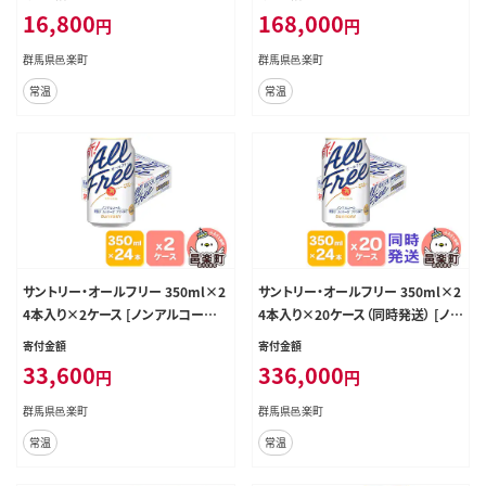
県]
16,800
168,000
円
円
群馬県邑楽町
群馬県邑楽町
常温
常温
サントリー・オールフリー 350ml×2
サントリー・オールフリー 350ml×2
4本入り×2ケース [ノンアルコール
4本入り×20ケース（同時発送） [ノン
ビール ビール 缶 群馬県]
アルコールビール ビール 缶 群馬
寄付金額
寄付金額
県]
33,600
336,000
円
円
群馬県邑楽町
群馬県邑楽町
常温
常温