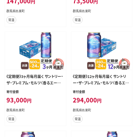
147,000
73,500
円
円
ヵ月 6カ月 6ケ月]
ヵ月 3カ月 3ケ月]
群馬県邑楽町
群馬県邑楽町
常温
常温
《定期便》3ヶ月毎月届く サントリー・
《定期便》12ヶ月毎月届く サントリ
ザ・プレミアム・モルツ〈香るエール〉
ー・ザ・プレミアム・モルツ〈香るエー
500ml×24本入り×1ケース [お酒
ル〉350ml×24本入り×1ケース [お
寄付金額
寄付金額
ビール 缶 プレモル 群馬県 3か月 3
酒 ビール 缶 プレモル 群馬県 12か
93,000
294,000
円
円
ヵ月 3カ月 3ケ月]
月 12ヵ月 12カ月 12ケ月]
群馬県邑楽町
群馬県邑楽町
常温
常温