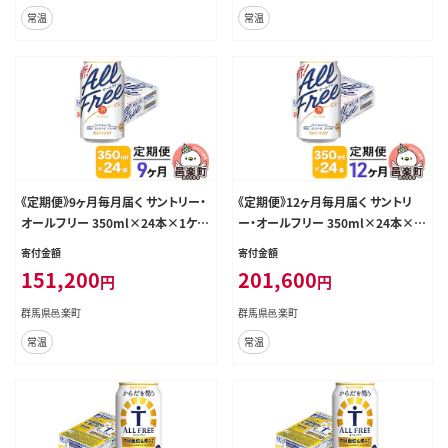
常温
常温
《定期便》9ヶ月毎月届く サントリー・
《定期便》12ヶ月毎月届く サントリ
オールフリー 350ml×24本×1ケー
ー・オールフリー 350ml×24本×1
ス [ノンアルコールビール ビール 缶
ケース [ノンアルコールビール ビー
寄付金額
寄付金額
群馬県 9か月 9ヵ月 9カ月 9ケ月]
ル 缶 群馬県 12か月 12ヵ月 12カ月
151,200
201,600
円
円
12ケ月]
群馬県邑楽町
群馬県邑楽町
常温
常温