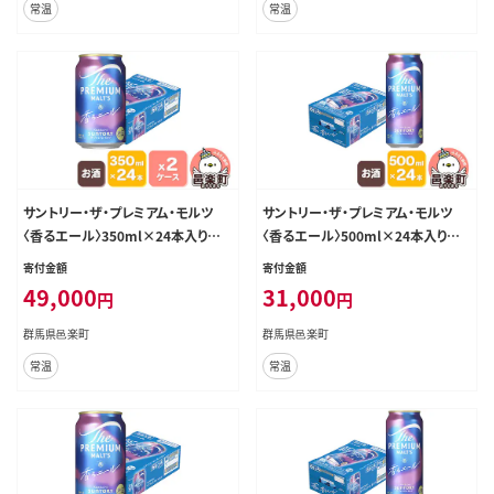
常温
常温
サントリー・ザ・プレミアム・モルツ
サントリー・ザ・プレミアム・モルツ
〈香るエール〉350ml×24本入り×2
〈香るエール〉500ml×24本入り×1
ケース [お酒 ビール 缶 プレモル 群
ケース [お酒 ビール 缶 プレモル 群
寄付金額
寄付金額
馬県]
馬県]
49,000
31,000
円
円
群馬県邑楽町
群馬県邑楽町
常温
常温