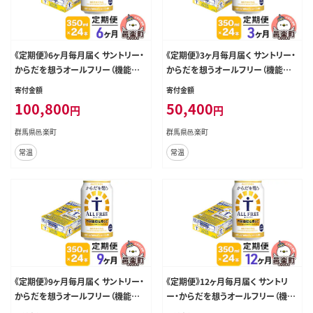
《定期便》6ヶ月毎月届く サントリー・
《定期便》3ヶ月毎月届く サントリー・
からだを想うオールフリー（機能性
からだを想うオールフリー（機能性
表示食品）350ml×24本入り×1ケ
表示食品） 350ml×24本入り×1ケ
寄付金額
寄付金額
ース [ノンアルコールビール 缶 一番
ース [ノンアルコールビール 缶 一番
100,800
50,400
円
円
麦汁 群馬県]
麦汁 群馬県]
群馬県邑楽町
群馬県邑楽町
常温
常温
《定期便》9ヶ月毎月届く サントリー・
《定期便》12ヶ月毎月届く サントリ
からだを想うオールフリー（機能性
ー・からだを想うオールフリー（機能
表示食品）350ml×24本入り×1ケ
性表示食品） 350ml×24本入り×1