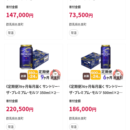
本入り×1ケース [お酒 ビール 缶 プ
本入り×1ケース [お酒 ビール 缶 プ
寄付金額
寄付金額
レモル 群馬県 6か月 6ヵ月 6カ月 6
レモル 群馬県 3か月 3ヵ月 3カ月 3
147,000
73,500
円
円
ケ月]
ケ月]
群馬県邑楽町
群馬県邑楽町
常温
常温
《定期便》9ヶ月毎月届く サントリー・
《定期便》6ヶ月毎月届く サントリー・
ザ・プレミアム・モルツ 350ml×24
ザ・プレミアム・モルツ 500ml×24
本入り×1ケース [お酒 ビール 缶 プ
本入り×1ケース [お酒 ビール 缶 プ
寄付金額
寄付金額
レモル 群馬県 9か月 9ヵ月 9カ月 9
レモル 群馬県 6か月 6ヵ月 6カ月 6
220,500
186,000
円
円
ケ月]
ケ月]
群馬県邑楽町
群馬県邑楽町
常温
常温