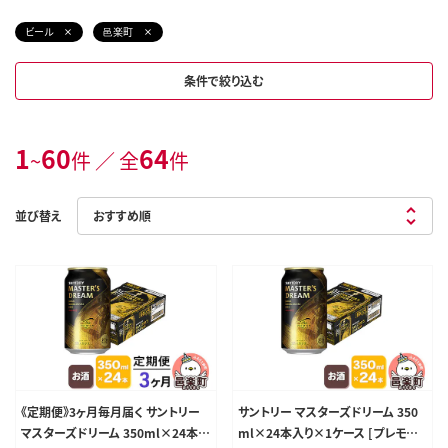
ビール
邑楽町
条件で絞り込む
1
60
64
~
件 ／ 全
件
並び替え
《定期便》3ヶ月毎月届く サントリー
サントリー マスターズドリーム 350
マスターズドリーム 350ml×24本
ml×24本入り×1ケース [プレモル