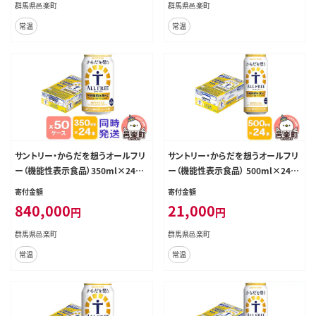
群馬県邑楽町
群馬県邑楽町
常温
常温
サントリー・からだを想うオールフリ
サントリー・からだを想うオールフリ
ー（機能性表示食品）350ml×24本
ー（機能性表示食品） 500ml×24本
入り×50ケース（同時発送） [ノンア
入り×1ケース [ノンアルコールビー
寄付金額
寄付金額
ルコールビール 缶 一番麦汁 群馬
ル 缶 一番麦汁 群馬県]
840,000
21,000
円
円
県]
群馬県邑楽町
群馬県邑楽町
常温
常温