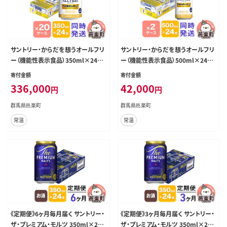
サントリー・からだを想うオールフリ
サントリー・からだを想うオールフリ
ー（機能性表示食品）350ml×24本
ー（機能性表示食品）500ml×24本
入り×20ケース（同時発送） [ノンア
入り×2ケース [ノンアルコールビー
寄付金額
寄付金額
ルコールビール 缶 一番麦汁 群馬
ル 缶 一番麦汁 群馬県]
336,000
42,000
円
円
県]
群馬県邑楽町
群馬県邑楽町
常温
常温
《定期便》6ヶ月毎月届く サントリー・
《定期便》3ヶ月毎月届く サントリー・
ザ・プレミアム・モルツ 350ml×24
ザ・プレミアム・モルツ 350ml×24