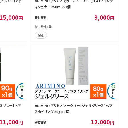
 モイスト・コンデ
ARIMINO アリミノ カラーストーリー モイスト・コンデ
ィショナー 250ml×1個
15,000
9,000
円
円
寄付金額
埼玉県滑川町
常温
ジ スプレー】ヘア
ARIMINO アリミノ マークユー【ジェルグリース】ヘア
スタイリング 80g×1個
11,000
12,000
円
円
寄付金額