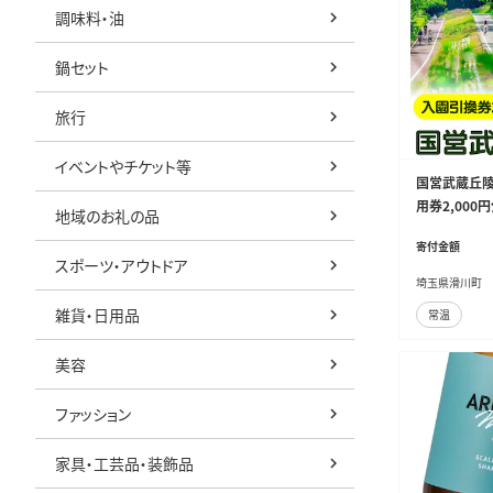
調味料・油
鍋セット
旅行
イベントやチケット等
国営武蔵丘陵
用券2,000
地域のお礼の品
寄付金額
スポーツ・アウトドア
埼玉県滑川町
雑貨・日用品
常温
美容
ファッション
家具・工芸品・装飾品