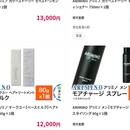
 アリミノ カラーストーリー モイスト・シャン
ARIMINO アリミノ カラーストーリー
×1個
ィショナー 750ml×1個
13,000
円
寄付金額
埼玉県滑川町
常温
 アリミノ マークユー【ベースミルク】ヘアト
ARIMINO アリミノ メン【モアチャー
80g×1個
スタイリング 90g×1個
12,000
円
寄付金額