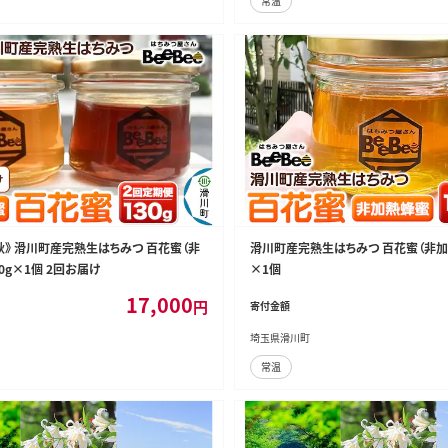
常温
秋》 滑川町産完熟生はちみつ 百花蜜（非
滑川町産完熟生はちみつ 百花蜜（非加熱
0g×1個 2回お届け
×1個
17,000
円
寄付金額
埼玉県滑川町
常温