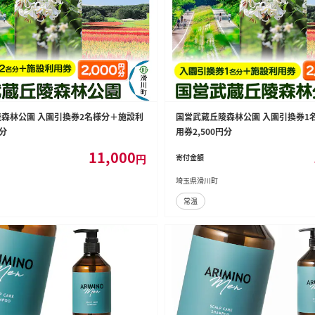
森林公園 入園引換券2名様分＋施設利
国営武蔵丘陵森林公園 入園引換券1
円分
用券2,500円分
11,000
円
寄付金額
埼玉県滑川町
常温