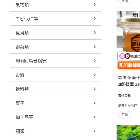
常温
果物類
エビ・カニ等
魚貝類
野菜類
卵（鶏、烏骨鶏等）
お酒
《定期便 春・
加熱蜂蜜）13
飲料類
寄付金額
菓子
埼玉県滑川町
常温
加工品等
麺類