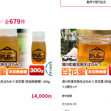
条件で絞り込む
679
／ 全
件
生はちみつ 百花蜜（非加熱蜂蜜） 300g
滑川町産完熟生はちみつ 百花蜜（非加熱
×2個セット
14,000
円
寄付金額
埼玉県滑川町