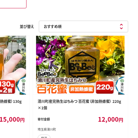
並び替え
蜂蜜）130g
滑川町産完熟生はちみつ 百花蜜（非加熱蜂蜜） 220g
×1個
15,000
12,000
円
円
寄付金額
埼玉県滑川町