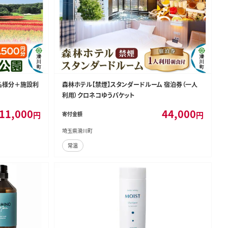
名様分＋施設利
森林ホテル【禁煙】スタンダードルーム 宿泊券（一人
利用）クロネコゆうパケット
11,000
44,000
円
円
寄付金額
埼玉県滑川町
常温