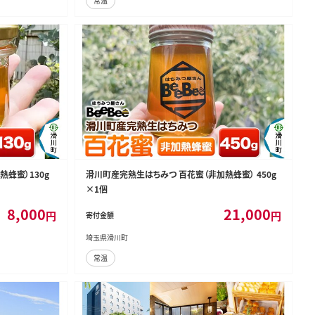
常温
蜂蜜）130g
滑川町産完熟生はちみつ 百花蜜（非加熱蜂蜜） 450g
×1個
8,000
21,000
円
円
寄付金額
埼玉県滑川町
常温