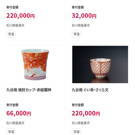
寄付金額
寄付金額
220,000
32,000
円
円
石川県能美市
石川県能美市
常温
常温
九谷焼 焼酎カップ・赤絵龍神
九谷焼 ぐい呑・さくら文
寄付金額
寄付金額
66,000
220,000
円
円
石川県能美市
石川県能美市
常温
常温