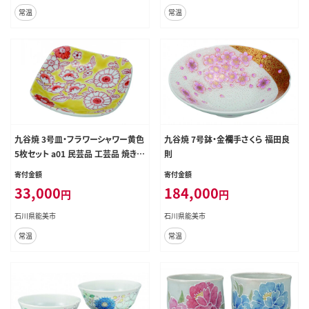
常温
常温
九谷焼 3号皿・フラワーシャワー黄色
九谷焼 7号鉢・金襴手さくら 福田良
5枚セット a01 民芸品 工芸品 焼き物
則
食器
寄付金額
寄付金額
33,000
184,000
円
円
石川県能美市
石川県能美市
常温
常温