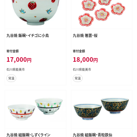
九谷焼 飯碗・イチゴに小鳥
九谷焼 箸置・桜
寄付金額
寄付金額
17,000
18,000
円
円
石川県能美市
石川県能美市
常温
常温
九谷焼 組飯碗・しずくライン
九谷焼 組飯碗・青粒鉄仙