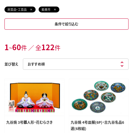
民芸品・工芸品
能美市
条件で絞り込む
1
60
122
~
件 ／ 全
件
並び替え
九谷焼 3号雛人形・花むらさき
九谷焼 4号皿揃(6P)・古九谷名品6
選(6枚組)