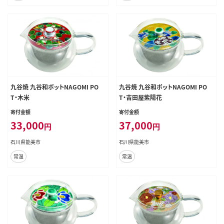
九谷焼 九谷和ポットNAGOMI PO
九谷焼 九谷和ポットNAGOMI PO
T・木米
T・吉田屋紫陽花
寄付金額
寄付金額
33,000
37,000
円
円
石川県能美市
石川県能美市
常温
常温