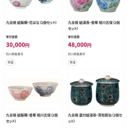
九谷焼 組飯碗・花はな（2個セット）
九谷焼 組湯呑・香華 相川志保（2個
セット）
寄付金額
寄付金額
30,000
48,000
円
円
石川県能美市
石川県能美市
常温
常温
九谷焼 組飯碗・香華 相川志保（2個
九谷焼 蓋付組湯呑・青粒鉄仙（2個セ
セット）
ット）