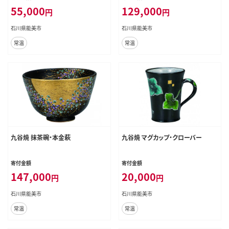
55,000
129,000
円
円
石川県能美市
石川県能美市
常温
常温
九谷焼 抹茶碗・本金萩
九谷焼 マグカップ・クローバー
寄付金額
寄付金額
147,000
20,000
円
円
石川県能美市
石川県能美市
常温
常温