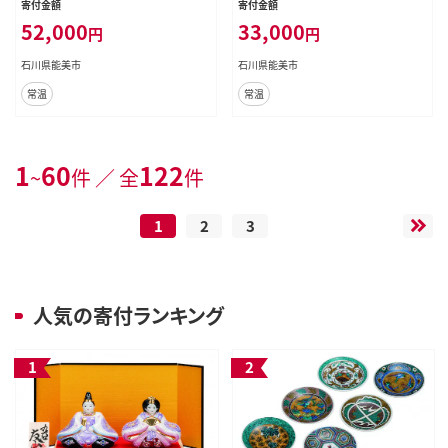
寄付金額
寄付金額
52,000
33,000
円
円
石川県能美市
石川県能美市
常温
常温
1
60
122
~
件 ／ 全
件
1
2
3
人気の寄付ランキング