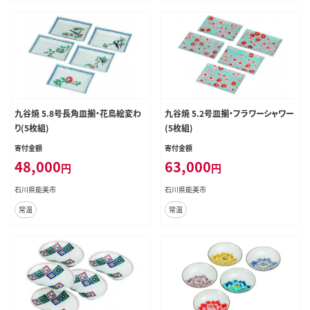
九谷焼 5.8号長角皿揃・花鳥絵変わ
九谷焼 5.2号皿揃・フラワーシャワー
り(5枚組)
(5枚組)
寄付金額
寄付金額
48,000
63,000
円
円
石川県能美市
石川県能美市
常温
常温