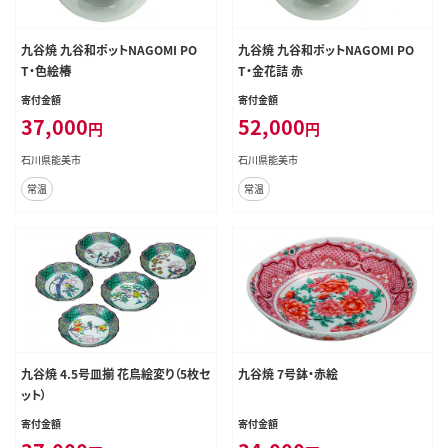
九谷焼 九谷和ポットNAGOMI PO
九谷焼 九谷和ポットNAGOMI PO
T・色絵椿
T・金花詰 赤
寄付金額
寄付金額
37,000
52,000
円
円
石川県能美市
石川県能美市
常温
常温
九谷焼 4.5号皿揃 花鳥絵変り（5枚セ
九谷焼 7号鉢・赤絵
ット）
寄付金額
寄付金額