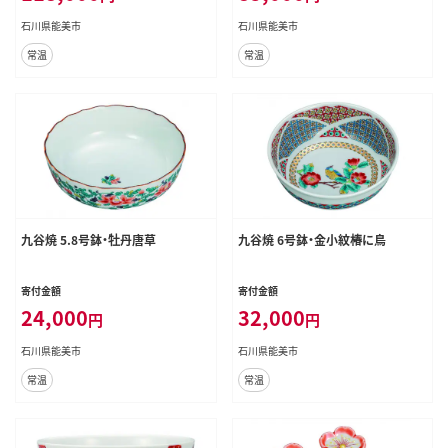
石川県能美市
石川県能美市
常温
常温
九谷焼 5.8号鉢・牡丹唐草
九谷焼 6号鉢・金小紋椿に鳥
寄付金額
寄付金額
24,000
32,000
円
円
石川県能美市
石川県能美市
常温
常温