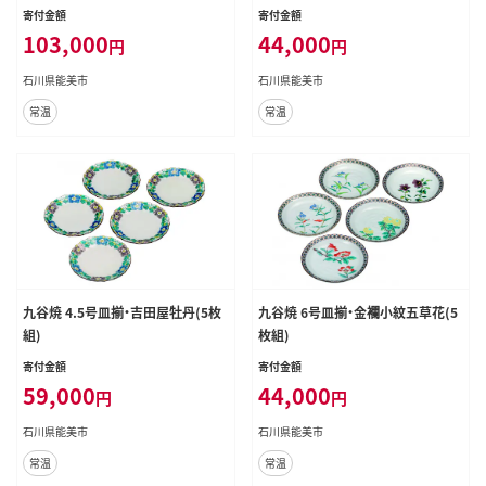
寄付金額
寄付金額
103,000
44,000
円
円
石川県能美市
石川県能美市
常温
常温
九谷焼 4.5号皿揃・吉田屋牡丹(5枚
九谷焼 6号皿揃・金襴小紋五草花(5
組)
枚組)
寄付金額
寄付金額
59,000
44,000
円
円
石川県能美市
石川県能美市
常温
常温