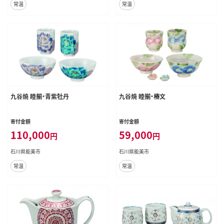
常温
常温
九谷焼 睦揃・青紫牡丹
九谷焼 睦揃・椿文
寄付金額
寄付金額
110,000
59,000
円
円
石川県能美市
石川県能美市
常温
常温