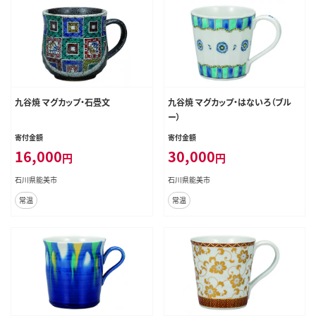
九谷焼 マグカップ・石畳文
九谷焼 マグカップ・はないろ（ブル
ー）
寄付金額
寄付金額
16,000
30,000
円
円
石川県能美市
石川県能美市
常温
常温