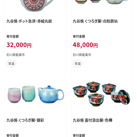
九谷焼 ポット急須・赤絵丸紋
九谷焼 くつろぎ揃・白粒鉄仙
寄付金額
寄付金額
32,000
48,000
円
円
石川県能美市
石川県能美市
常温
常温
九谷焼 くつろぎ揃・銀彩
九谷焼 蓋付汲出揃・色椿
寄付金額
寄付金額