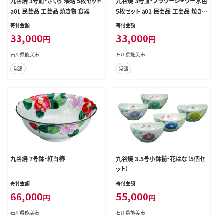
九谷焼 3号皿・さくら 瓔珞 5枚セット
九谷焼 3号皿・フラワーシャワー水色
a01 民芸品 工芸品 焼き物 食器
5枚セット a01 民芸品 工芸品 焼き物
色鮮や 食器
寄付金額
寄付金額
33,000
33,000
円
円
石川県能美市
石川県能美市
常温
常温
九谷焼 7号鉢・紅白椿
九谷焼 3.5号小鉢揃・花はな（5個セ
ット）
寄付金額
寄付金額
66,000
55,000
円
円
石川県能美市
石川県能美市