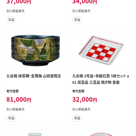
37,000
34,000
円
円
石川県能美市
石川県能美市
常温
常温
九谷焼 抹茶碗・金箔梅 山田登陽志
九谷焼 3号皿・赤絵石畳 5枚セット a
01 民芸品 工芸品 焼き物 食器
寄付金額
寄付金額
81,000
32,000
円
円
石川県能美市
石川県能美市
常温
常温