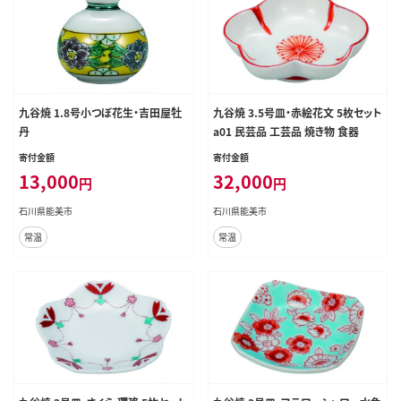
九谷焼 1.8号小つぼ花生・吉田屋牡
九谷焼 3.5号皿・赤絵花文 5枚セット
丹
a01 民芸品 工芸品 焼き物 食器
寄付金額
寄付金額
13,000
32,000
円
円
石川県能美市
石川県能美市
常温
常温