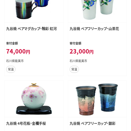
九谷焼 ペアマグカップ・釉彩 虹河
九谷焼 ペアフリーカップ・山茶花
寄付金額
寄付金額
74,000
23,000
円
円
石川県能美市
石川県能美市
常温
常温
九谷焼 4号花瓶・金襴手桜
九谷焼 ペアフリーカップ・銀彩