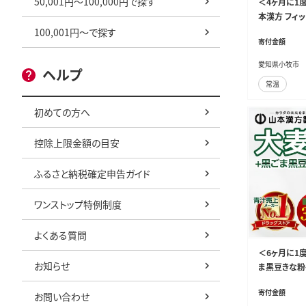
50,001円～100,000円で探す
＜4ヶ月に1
本漢方 フィ
アコラーゲン
100,001円～で探す
寄付金額
気定期便 コラ
愛知県小牧市
ヘルプ
常温
初めての方へ
控除上限金額の目安
ふるさと納税確定申告ガイド
ワンストップ特例制度
よくある質問
＜6ヶ月に1度
お知らせ
ま黒豆きな粉
汁 無添加青
寄付金額
お問い合わせ
ぶ茶 玄米茶