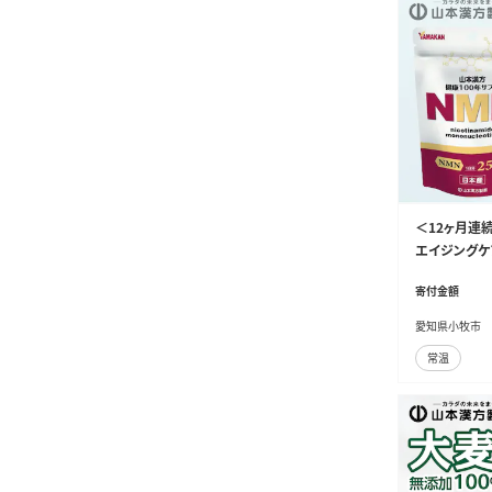
＜12ヶ月連
エイジングケ
プリメント 人気
寄付金額
愛知県小牧市
常温