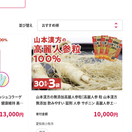
並び替え
ッシュコラーゲ
山本漢方の無添加高麗人参粒［高麗人参 粒 山本漢方
 健康維持 美容
無添加 飲みやすい 錠剤 人参 サポニン 高麗人参エキ
4]
ス 漢方 オタネニンジン 朝鮮人参 薬用植物 滋養強壮
13,000
10,000
円
円
寄付金額
新陳代謝 健康 美容 サプリ サプリメント タブレット 人
気高麗人参］[027Y03]
愛知県小牧市