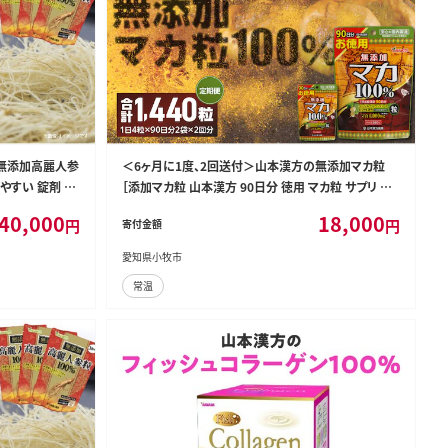
の無添加高麗人参
＜6ヶ月に1度、2回送付＞山本漢方の無添加マカ粒
やすい 錠剤 人
［添加マカ粒 山本漢方 90日分 徳用 マカ粒 サプリ サ
タネニンジン 朝
プリメント YAMAKAN 錠剤 栄養豊富 自社一貫製造
40,000
18,000
円
円
寄付金額
健康 美容 サプリ
愛知ブランド企業 健康補助 健康維持 活力 元気 更年
便］[027Y19
期 体調不良 定期便 マカ定期便 人気定期便］[027Y1
愛知県小牧市
7-T]
常温