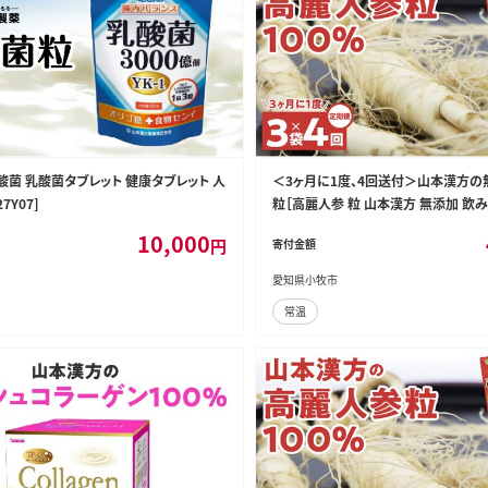
酸菌 乳酸菌タブレット 健康タブレット 人
＜3ヶ月に1度、4回送付＞山本漢方
7Y07]
粒［高麗人参 粒 山本漢方 無添加 飲み
参 サポニン 高麗人参エキス 漢方 オ
10,000
円
寄付金額
鮮人参 薬用植物 滋養強壮 新陳代謝 
サプリメント タブレット 定期便 人気定期
愛知県小牧市
-T]
常温