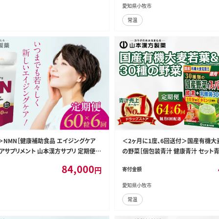
シジュウムグァバ葉茶 ギネネマシルベス
愛知県小牧市
 カンゾウ茶 青汁定期便 人気定期便］[0
常温
＞NMN［健康補助食品 エイジングケア
＜2ヶ月に1度、6回送付＞国産有機大
アサプリメント 山本漢方サプリ 定期便サ
の野菜［個包装青汁 健康青汁 セット
定期便］[027Y28-T]
毎日青汁 粉末青汁 健康飲料 健康青汁
84,000
円
寄付金額
汁定期便 人気定期便］[027Y31-T]
愛知県小牧市
常温