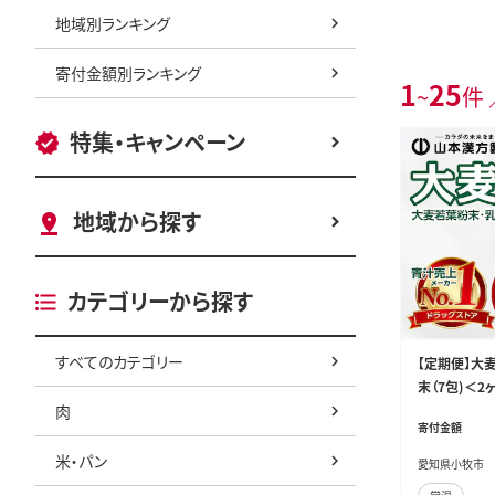
地域別ランキング
寄付金額別ランキング
1
25
~
件 
特集・キャンペーン
地域から探す
カテゴリーから探す
すべてのカテゴリー
【定期便】大
末（7包)＜2
肉
麦若葉 個包
寄付金額
毎日青汁 定期便
米・パン
愛知県小牧市