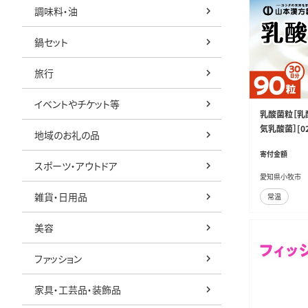
調味料・油
鍋セット
旅行
イベントやチケット等
乳酸菌粒［乳
気乳酸菌］[02
地域のお礼の品
寄付金額
スポーツ・アウトドア
愛知県小牧市
雑貨・日用品
常温
美容
ファッション
家具・工芸品・装飾品