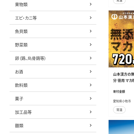
常温
果物類
エビ・カニ等
魚貝類
野菜類
卵（鶏、烏骨鶏等）
お酒
山本漢方の無
分 徳用 マカ
飲料類
栄養豊富 自
寄付金額
健康維持 活力
菓子
Y02]
愛知県小牧市
常温
加工品等
麺類