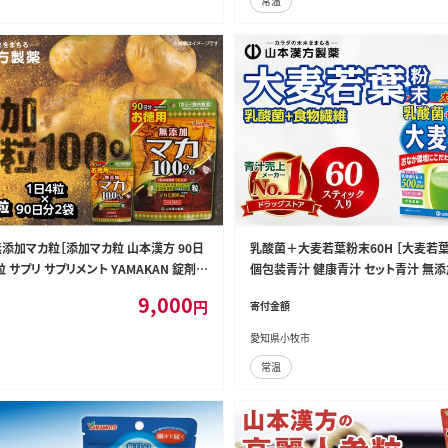
常温
添加マカ粒［添加マカ粒 山本漢方 90日
乳酸菌＋大麦若葉粉末60H ［大麦若
粒 サプリ サプリメント YAMAKAN 錠剤
個包装青汁 健康青汁 セット青汁 無
社一貫製造 愛知ブランド企業 健康補助
汁 乳酸菌］[027Y05]
9,000
円
寄付金額
 元気 更年期 体調不良 人気マカ］[027
愛知県小牧市
常温