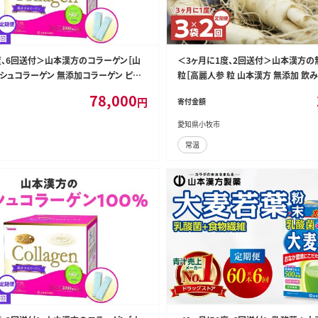
度、6回送付＞山本漢方のコラーゲン［山
＜3ヶ月に1度、2回送付＞山本漢方
ッシュコラーゲン 無添加コラーゲン ピュ
粒［高麗人参 粒 山本漢方 無添加 飲み
 健康維持 美容 栄養補助食品 定期便 人
参 サポニン 高麗人参エキス 漢方 オ
78,000
円
寄付金額
ーゲン定期便］[027Y21-T]
鮮人参 薬用植物 滋養強壮 新陳代謝 
サプリメント タブレット 定期便 人気定期
愛知県小牧市
-T]
常温