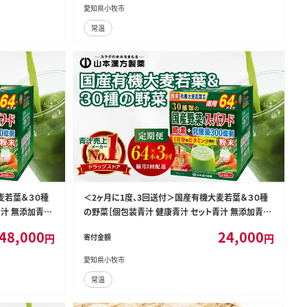
愛知県小牧市
常温
麦若葉＆３０種
＜2ヶ月に1度、3回送付＞国産有機大麦若葉＆３０種
青汁 無添加青汁
の野菜［個包装青汁 健康青汁 セット青汁 無添加青汁
 人気青汁 青
毎日青汁 粉末青汁 健康飲料 健康青汁 人気青汁 青
48,000
24,000
円
円
寄付金額
汁定期便 人気定期便］[027Y30-T]
愛知県小牧市
常温