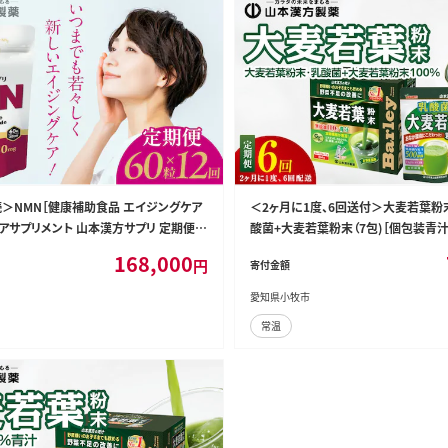
続＞NMN［健康補助食品 エイジングケア
＜2ヶ月に1度、6回送付＞大麦若葉粉末（
アサプリメント 山本漢方サプリ 定期便サ
酸菌+大麦若葉粉末（7包)［個包装青汁
定期便］[027Y29-T]
ト青汁 無添加青汁 毎日青汁 粉末青汁
168,000
円
寄付金額
青汁 人気青汁 青汁定期便 人気定期便］[0
愛知県小牧市
常温