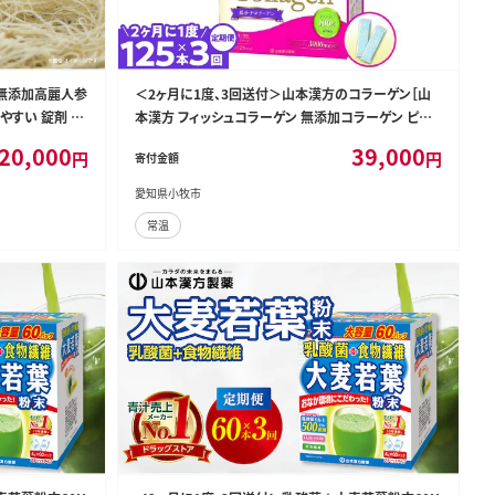
の無添加高麗人参
＜2ヶ月に1度、3回送付＞山本漢方のコラーゲン［山
やすい 錠剤 人
本漢方 フィッシュコラーゲン 無添加コラーゲン ピュ
タネニンジン 朝
アコラーゲン 健康維持 美容 栄養補助食品 定期便 人
20,000
39,000
円
円
寄付金額
健康 美容 サプリ
気定期便 コラーゲン定期便］[027Y20-T]
便］[027Y18
愛知県小牧市
常温