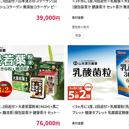
度、3回送付＞山本漢方のコラーゲン［山
＜2ヶ月に1度、6回送付＞乳酸菌＋大
ッシュコラーゲン 無添加コラーゲン ピュ
［個包装青汁 健康青汁 セット青汁 無
 健康維持 美容 栄養補助食品 定期便 人
汁 粉末青汁 健康飲料 健康青汁 人気
39,000
円
寄付金額
ーゲン定期便］[027Y22-T]
便 人気定期便 乳酸菌 乳酸菌青汁］[027
愛知県小牧市
常温
、2回送付＞大麦若葉粉末(462H)+黒ご
＜5ヶ月に1度、2回送付＞乳酸菌粒［
+ 糖流茶［個包装青汁 健康青汁 セット青
ブレット 健康タブレット 乳酸菌定期便
汁 毎日青汁 健康茶 黒ゴマ黒豆きな粉 は
27Y25-T]
76,000
円
寄付金額
 大麦茶 烏龍茶 白刀豆茶 とうもろこし茶