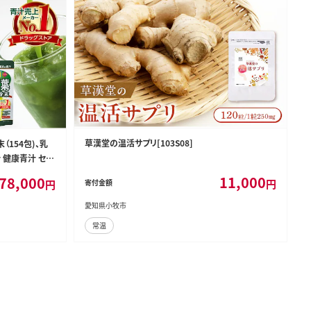
草漢堂の温活サプリ[103S08]
154包)、乳
 健康青汁 セッ
 健康飲料 健康
11,000
78,000
円
円
寄付金額
27Y41-T]
愛知県小牧市
常温