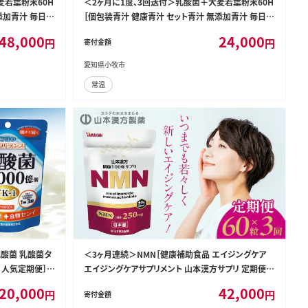
麦若葉粉末60H
＜2ヶ月に1度、3回送付＞乳酸菌＋大麦若葉粉末60H
添加青汁 毎日青
［個包装青汁 健康青汁 セット青汁 無添加青汁 毎日青
青汁 青汁定期
汁 粉末青汁 健康飲料 健康青汁 人気青汁 青汁定期
48,000
24,000
円
円
寄付金額
Y24-T]
便 人気定期便 乳酸菌 乳酸菌青汁］[027Y23-T]
愛知県小牧市
常温
乳酸菌 乳酸菌タ
＜3ヶ月連続＞NMN［健康補助食品 エイジングケア
 人気定期便］[0
エイジングケアサプリメント 山本漢方サプリ 定期便サ
プリメント 人気定期便］[027Y27-T]
20,000
42,000
円
円
寄付金額