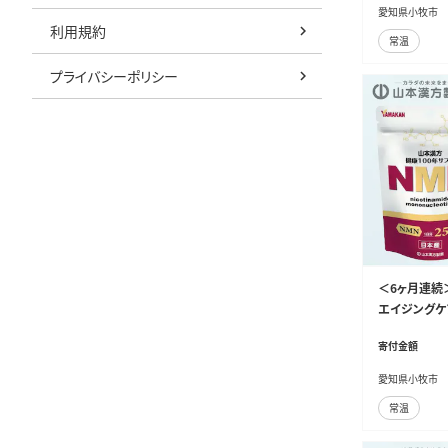
バナバ葉茶 
愛知県小牧市
タ茶 かき葉茶
利用規約
常温
27Y26-T]
プライバシーポリシー
＜6ヶ月連続
エイジングケ
プリメント 人気
寄付金額
愛知県小牧市
常温