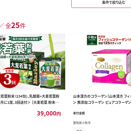
条件で絞り込む
25
／ 全
件
麦若葉粉末（154包)、乳酸菌+大麦若葉粉
山本漢方のコラーゲン［山本漢方 フィ
ヶ月に1度、3回送付＞ ［大麦若葉 粉末大
ン 無添加コラーゲン ピュアコラーゲン
装青汁 健康青汁 セット青汁 無添加青汁
栄養補助食品 人気コラーゲン］[027Y0
39,000
円
寄付金額
］[027Y09-T]
愛知県小牧市