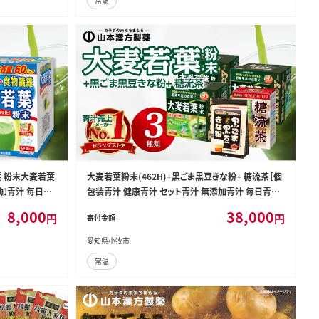
常温
葉 粉末大麦若葉
大麦若葉粉末(462H)+黒ごま黒豆きな粉+ 糖流茶［個
添加青汁 毎日青
包装青汁 健康青汁 セット青汁 無添加青汁 毎日青汁
健康茶 黒ゴマ黒豆きな粉 はぶ茶 玄米茶 大麦茶 烏龍
8,000
38,000
円
円
寄付金額
茶 白刀豆茶 とうもろこし茶 バナバ葉茶 シジュウムグ
ァバ葉茶 ギネネマシルベスタ茶 かき葉茶 カンゾウ茶
愛知県小牧市
人気青汁］[027Y08]
常温