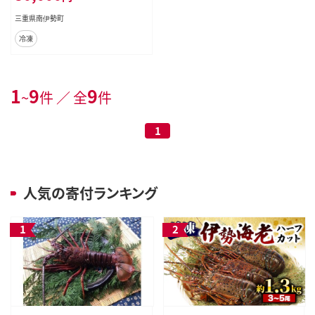
南伊勢町
三重県南伊勢町
冷凍
1
9
9
~
件 ／ 全
件
1
人気の寄付ランキング