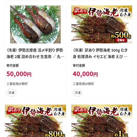
（冷凍） 伊勢志摩産 活〆半割り 伊勢
（冷凍） 訳あり 伊勢海老 500g むき
海老 2尾 詰め合わせ 生食用 ／ 丸池
身 処理済み イセエビ 海老 えび 伊
伊勢えび イセエビ 海の幸 三重県 南
勢 エビ 伊勢エビ 海宝水産 訳あり品
寄付金額
寄付金額
伊勢町 伊勢志摩
訳アリ 贅沢 高級 簡単調理 刺し身
50,000
40,000
円
円
刺身 海鮮 ギフト 国産 三重県 南伊
勢町
三重県南伊勢町
三重県南伊勢町
冷凍
冷凍