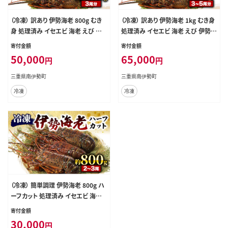
（冷凍） 訳あり 伊勢海老 800g むき
（冷凍） 訳あり 伊勢海老 1kg むき身
身 処理済み イセエビ 海老 えび 伊
処理済み イセエビ 海老 えび 伊勢
勢 エビ 伊勢エビ 海宝水産 訳あり品
エビ 伊勢エビ 海宝水産 訳あり品 訳
寄付金額
寄付金額
訳アリ 贅沢 高級 簡単調理 刺し身
アリ 贅沢 高級 簡単調理 刺し身 刺
50,000
65,000
円
円
刺身 海鮮 ギフト 国産 三重県 南伊
身 海鮮 ギフト 国産 三重県 南伊勢
勢町
町
三重県南伊勢町
三重県南伊勢町
冷凍
冷凍
（冷凍） 簡単調理 伊勢海老 800g ハ
ーフカット 処理済み イセエビ 海老
えび 伊勢 エビ 伊勢エビ 海宝水産
寄付金額
贅沢 高級 簡単調理 バーベキュー B
30,000
円
BQ 鉄板焼 海鮮 ギフト 国産 三重県