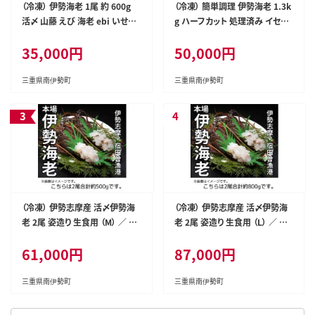
（冷凍） 伊勢海老 1尾 約 600g
（冷凍） 簡単調理 伊勢海老 1.3k
活〆 山藤 えび 海老 ebi いせえ
g ハーフカット 処理済み イセエ
び 伊勢えび 伊勢 魚 魚介 海鮮
ビ 海老 えび 伊勢 エビ 伊勢エビ
35,000円
50,000円
海産物 海 特産品 うま味 旨味 海
海宝水産 贅沢 高級 簡単調理 バ
の幸 アウトドア BBQ 刺身 炭火
ーベキュー BBQ 鉄板焼 海鮮 ギ
焼 味噌汁 産地直送 国産 三重
フト 国産 三重県 南伊勢町
三重県南伊勢町
三重県南伊勢町
南伊勢 伊勢志摩
（冷凍） 伊勢志摩産 活〆伊勢海
（冷凍） 伊勢志摩産 活〆伊勢海
老 2尾 姿造り 生食用 （M） ／ 丸
老 2尾 姿造り 生食用 （L） ／ 丸
池 伊勢えび イセエビ 特産 三重
池 伊勢えび イセエビ 特産 三重
61,000円
87,000円
県 南伊勢町 伊勢志摩
県 南伊勢町 伊勢志摩
三重県南伊勢町
三重県南伊勢町