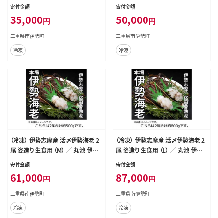
び 伊勢 魚 魚介 海鮮 海産物 海 特産
えび 伊勢 エビ 伊勢エビ 海宝水産
寄付金額
寄付金額
品 うま味 旨味 海の幸 アウトドア B
贅沢 高級 簡単調理 バーベキュー B
35,000
50,000
円
円
BQ 刺身 炭火焼 味噌汁 産地直送 国
BQ 鉄板焼 海鮮 ギフト 国産 三重県
産 三重 南伊勢 伊勢志摩
南伊勢町
三重県南伊勢町
三重県南伊勢町
冷凍
冷凍
（冷凍） 伊勢志摩産 活〆伊勢海老 2
（冷凍） 伊勢志摩産 活〆伊勢海老 2
尾 姿造り 生食用 （M） ／ 丸池 伊勢
尾 姿造り 生食用 （L） ／ 丸池 伊勢え
えび イセエビ 特産 三重県 南伊勢町
び イセエビ 特産 三重県 南伊勢町
寄付金額
寄付金額
伊勢志摩
伊勢志摩
61,000
87,000
円
円
三重県南伊勢町
三重県南伊勢町
冷凍
冷凍