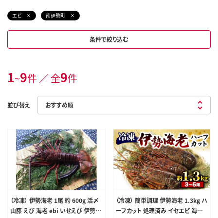
エビ
南伊勢町
条件で絞り込む
1
9
9
~
件 ／ 全
件
並び替え
（冷凍） 伊勢海老 1尾 約 600g 活〆
（冷凍） 簡単調理 伊勢海老 1.3kg ハ
山藤 えび 海老 ebi いせえび 伊勢え
ーフカット 処理済み イセエビ 海老