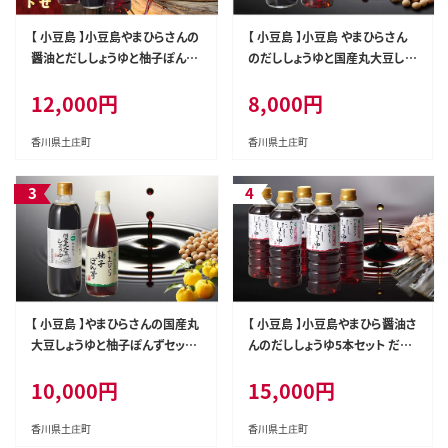
【 小豆島 】小豆島やまひらさんの
【 小豆島 】小豆島 やまひらさん
醤油とだししょうゆと柚子ぽんず
のだししょうゆと国産丸大豆しょ
セット 調味料 濃口 だし醤油 ポ
うゆセット 調味料 醤油 濃口 だ
12,000円
8,000円
ン酢 ぽん酢
し醤油
香川県土庄町
香川県土庄町
【 小豆島 】やまひらさんの国産丸
【 小豆島 】小豆島やまひら醤油さ
大豆しょうゆと柚子ぽんずセット
んのだししょうゆ5本セット だし
調味料 醤油 濃口 ポン酢 ぽん酢
醤油 調味料
10,000円
15,000円
香川県土庄町
香川県土庄町