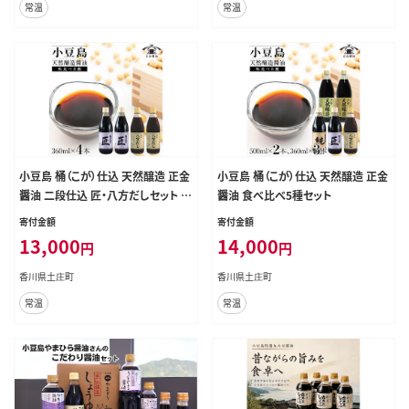
常温
常温
小豆島 桶（こが）仕込 天然醸造 正金
小豆島 桶（こが）仕込 天然醸造 正金
醤油 二段仕込 匠・八方だしセット 3
醤油 食べ比べ5種セット
60ml 各２本 計4本入
寄付金額
寄付金額
13,000
14,000
円
円
香川県土庄町
香川県土庄町
常温
常温