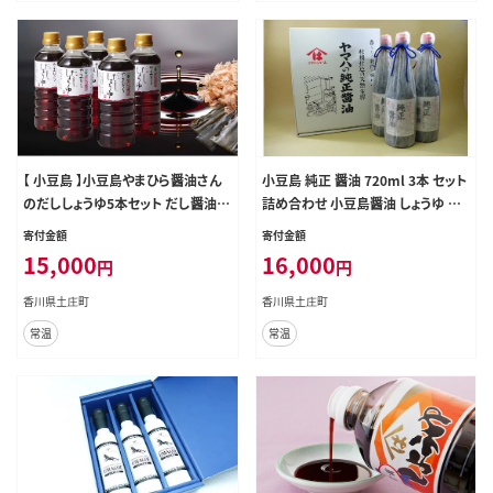
【 小豆島 】小豆島やまひら醤油さん
小豆島 純正 醤油 720ml 3本 セット
のだししょうゆ5本セット だし醤油
詰め合わせ 小豆島醤油 しょうゆ 濃
調味料
口醤油 濃口しょうゆ 調味料 調味料
寄付金額
寄付金額
セット 日用品 消耗品 香川 香川県
15,000
16,000
円
円
土庄町
香川県土庄町
香川県土庄町
常温
常温