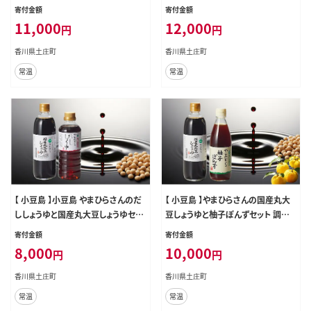
濃いめ 濃い目 天つゆ 煮物 鍋 香川
調味料 濃口 だし醤油 ポン酢 ぽん酢
寄付金額
寄付金額
香川県 土庄 土庄町
11,000
12,000
円
円
香川県土庄町
香川県土庄町
常温
常温
【 小豆島 】小豆島 やまひらさんのだ
【 小豆島 】やまひらさんの国産丸大
ししょうゆと国産丸大豆しょうゆセッ
豆しょうゆと柚子ぽんずセット 調味
ト 調味料 醤油 濃口 だし醤油
料 醤油 濃口 ポン酢 ぽん酢
寄付金額
寄付金額
8,000
10,000
円
円
香川県土庄町
香川県土庄町
常温
常温