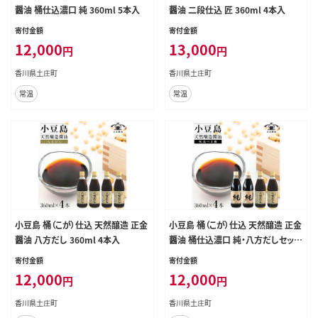
醤油 桶仕込濃口 純 360ml 5本入
醤油 二段仕込 匠 360ml 4本入
寄付金額
寄付金額
12,000
13,000
円
円
香川県土庄町
香川県土庄町
常温
常温
小豆島 桶（こが）仕込 天然醸造 正金
小豆島 桶（こが）仕込 天然醸造 正金
醤油 八方だし 360ml 4本入
醤油 桶仕込濃口 純・八方だしセット
360ml 各２本 計4本入
寄付金額
寄付金額
12,000
12,000
円
円
香川県土庄町
香川県土庄町