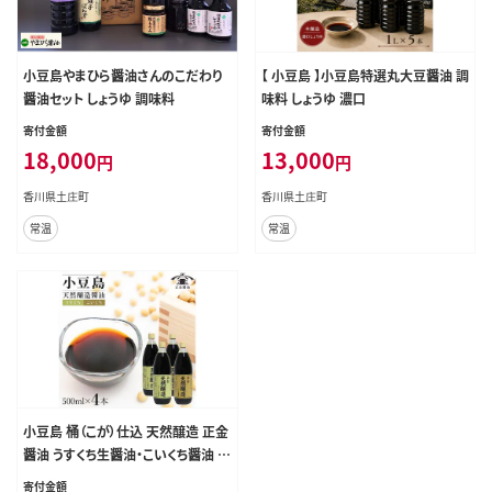
小豆島やまひら醤油さんのこだわり
【 小豆島 】小豆島特選丸大豆醤油 調
醤油セット しょうゆ 調味料
味料 しょうゆ 濃口
寄付金額
寄付金額
18,000
13,000
円
円
香川県土庄町
香川県土庄町
常温
常温
小豆島 桶（こが）仕込 天然醸造 正金
醤油 うすくち生醤油・こいくち醤油 5
00ml 各２本 計4本入
寄付金額