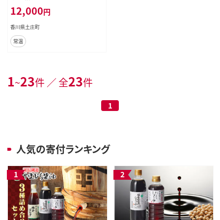
12,000
円
香川県土庄町
常温
1
23
23
~
件 ／ 全
件
1
人気の寄付ランキング