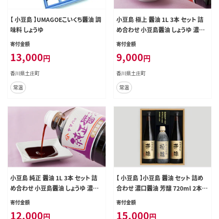
【 小豆島 】UMAGOEこいくち醤油 調
小豆島 極上 醤油 1L 3本 セット 詰
味料 しょうゆ
め合わせ 小豆島醤油 しょうゆ 濃口
醤油 濃口しょうゆ 調味料 調味料セ
寄付金額
寄付金額
ット 香川 香川県 土庄町
13,000
9,000
円
円
香川県土庄町
香川県土庄町
常温
常温
小豆島 純正 醤油 1L 3本 セット 詰
【 小豆島 】小豆島 醤油 セット 詰め
め合わせ 小豆島醤油 しょうゆ 濃口
合わせ 濃口醤油 芳醸 720ml 2本
醤油 濃口しょうゆ 調味料 調味料セ
再仕込み醤油 極醸 500ml 1本 化粧
寄付金額
寄付金額
ット 香川 香川県 土庄町
箱入り 小豆島醤油 濃口しょうゆ 調
12,000
15,000
円
円
味料 調味料セット 香川 香川県 土庄