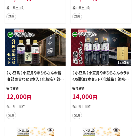
町
香川県土庄町
香川県土庄町
常温
常温
【 小豆島 】小豆島やまひらさんの醤
【 小豆島 】小豆島やまひらさんのうま
油 詰め合わせ 3本入（ 化粧箱 ） 調味
くち醤油3本セット（ 化粧箱 ） 調味料
料 天然醸造 醤油 しょうゆ うまくち
天然醸造 醤油 しょうゆ うまくち 熟成
寄付金額
寄付金額
熟成 たっぷり 大容量 ギフト 贈り物
たっぷり 大容量 ギフト 贈り物 贈答
12,000
14,000
円
円
贈答 香川 香川県 土庄 土庄町
香川 香川県 土庄 土庄町
香川県土庄町
香川県土庄町
常温
常温