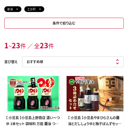
醤油
土庄町
条件で絞り込む
1
23
23
~
件 ／ 全
件
並び替え
【 小豆島 】小豆島上野商店 濃い～つ
【 小豆島 】小豆島やまひらさんの醤
ゆ 3本セット 調味料 万能 醤油 つゆ
油とだししょうゆと柚子ぽんずセット