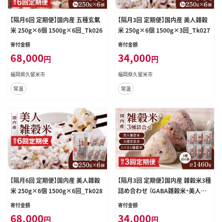
【隔月6回 定期便】国内産 五種玄氣
【隔月3回 定期便】国内産 美人雑穀
米 250g×6個 1500g×6回_Tk026
米 250g×6個 1500g×3回_Tk027
寄付金額
寄付金額
68,000
34,000
円
円
福岡県久留米市
福岡県久留米市
常温
常温
【隔月6回 定期便】国内産 美人雑穀
【隔月3回 定期便】国内産 雑穀米3種
米 250g×6個 1500g×6回_Tk028
詰め合わせ （GABA雑穀米・美人雑
穀米・五種玄氣雑穀米 各2個）_Tk0
寄付金額
寄付金額
29
68,000
34,000
円
円