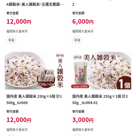
A雑穀米・美人雑穀米・五種玄氣雑穀
2
米 各2個）_Gr013
寄付金額
寄付金額
12,000
6,000
円
円
福岡県久留米市
福岡県久留米市
常温
常温
国内産 美人雑穀米 250g×6個 計1
国内産 美人雑穀米 250g×1個 計2
500g_Gr009
50g _Gr094-01
寄付金額
寄付金額
12,000
3,000
円
円
福岡県久留米市
福岡県久留米市