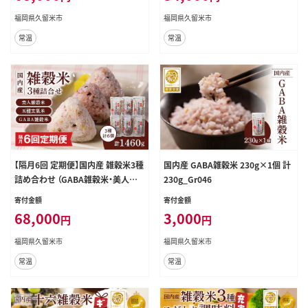
福岡県久留米市
福岡県久留米市
常温
常温
【隔月6回 定期便】国内産 雑穀米3種
国内産 GABA雑穀米 230g×1個 計
詰め合わせ （GABA雑穀米・美人雑
230g_Gr046
穀米・五種玄氣雑穀米 各2個）_Tk0
寄付金額
寄付金額
30
68,000
3,000
円
円
福岡県久留米市
福岡県久留米市
常温
常温