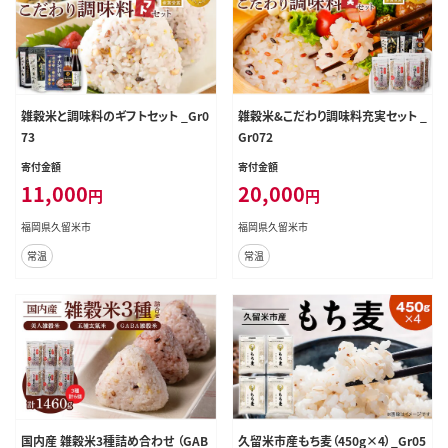
雑穀米と調味料のギフトセット _Gr0
雑穀米&こだわり調味料充実セット _
73
Gr072
寄付金額
寄付金額
11,000
20,000
円
円
福岡県久留米市
福岡県久留米市
常温
常温
国内産 雑穀米3種詰め合わせ （GAB
久留米市産もち麦（450g×4）_Gr05