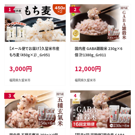
【メール便でお届け】久留米市産
国内産 GABA雑穀米 230g×6
もち麦（450g×2）_Gr051
個 計1380g_Gr011
3,000円
12,000円
福岡県久留米市
福岡県久留米市
国内産 五種玄氣米 250g×6個
【隔月6回 定期便】国内産 GABA