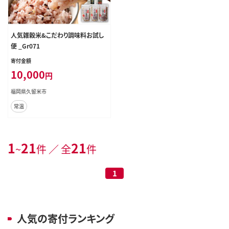
人気雑穀米&こだわり調味料お試し
便 _Gr071
寄付金額
10,000
円
福岡県久留米市
常温
1
21
21
~
件 ／ 全
件
1
人気の寄付ランキング