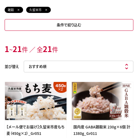
雑穀
久留米市
条件で絞り込む
1
21
21
~
件 ／ 全
件
並び替え
【メール便でお届け】久留米市産もち
国内産 GABA雑穀米 230g×6個 計
麦（450g×2）_Gr051
1380g_Gr011