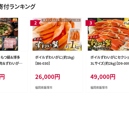
寄付ランキング
」もつ鍋＆博多
ボイルずわいがに(約1kg)
ボイルずわいがにセクシ
肉＆ずわいがに
【B6-030】
3Lサイズ(約2kg)【D9-00
【I6-004】
0円
26,000円
49,000円
福岡県飯塚市
福岡県飯塚市