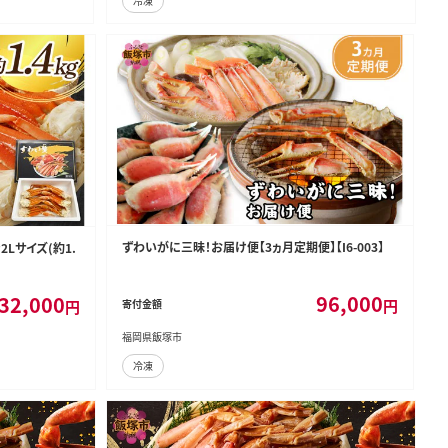
冷凍
ずわいがに三昧！お届け便【3ヵ月定期便】【I6-003】
Lサイズ(約1.
96,000
32,000
円
円
寄付金額
福岡県飯塚市
冷凍