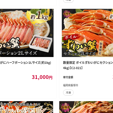
がにハーフポーション2Lサイズ(約1kg)
数量限定 ボイルずわいがにセクション2
4kg)【C2-021】
31,000
円
寄付金額
福岡県飯塚市
冷凍