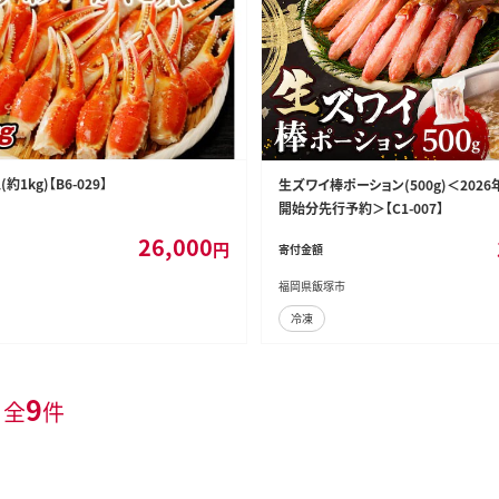
1kg)【B6-029】
生ズワイ棒ポーション(500g)＜202
開始分先行予約＞【C1-007】
26,000
円
寄付金額
福岡県飯塚市
冷凍
9
 全
件