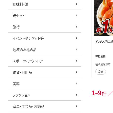
調味料・油
鍋セット
旅行
イベントやチケット等
ずわいがに爪(約
地域のお礼の品
寄付金額
スポーツ・アウトドア
福岡県飯塚市
雑貨・日用品
冷凍
美容
1
9
~
件 ／
ファッション
家具・工芸品・装飾品