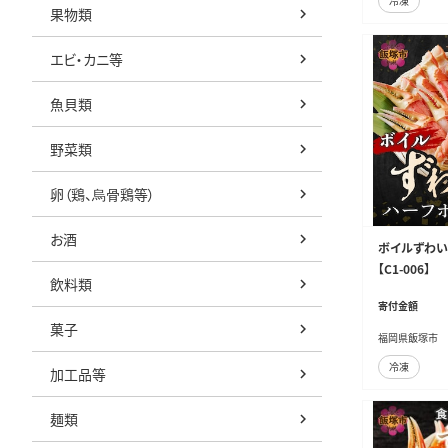
冷凍
果物類
エビ・カニ等
魚貝類
野菜類
卵（鶏、烏骨鶏等）
お酒
ボイルずわい
【C1-006】
飲料類
寄付金額
菓子
福岡県飯塚市
冷凍
加工品等
麺類