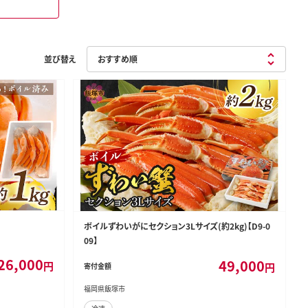
並び替え
ボイルずわいがにセクション3Lサイズ(約2kg)【D9-0
09】
26,000
49,000
円
円
寄付金額
福岡県飯塚市