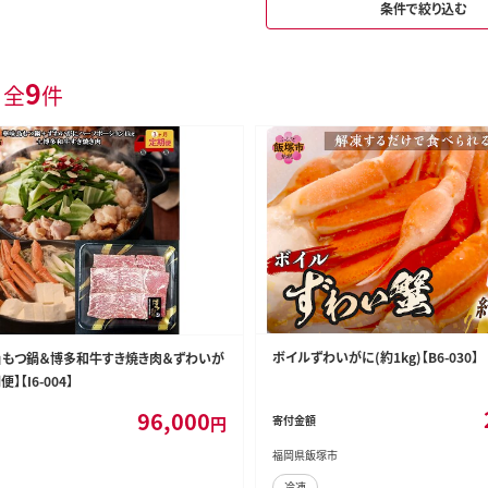
条件で絞り込む
9
 全
件
ボイルずわいがに(約1kg)【B6-030】
」もつ鍋＆博多和牛すき焼き肉＆ずわいが
】【I6-004】
96,000
円
寄付金額
福岡県飯塚市
冷凍