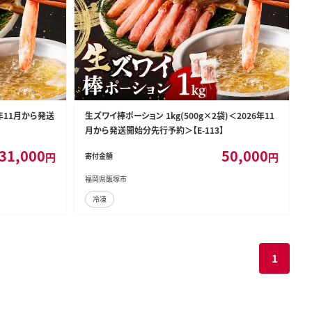
6年11月から発送
生ズワイ棒ポーション 1kg(500g×2袋)＜2026年11
月から発送開始分先行予約＞【E-113】
31,000
50,000
円
円
寄付金額
福岡県飯塚市
冷凍
1