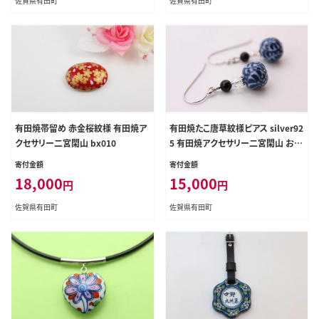
佐賀県有田町
佐賀県有田町
有田焼帯留め 赤金桜紋様 有田焼ア
有田焼たこ唐草紋様ピアス silver92
クセサリー二宮閑山 bx010
5 有田焼アクセサリー二宮閑山 おし
ゃれ アクセサリー 磁器 bx020
寄付金額
寄付金額
18,000
15,000
円
円
佐賀県有田町
佐賀県有田町