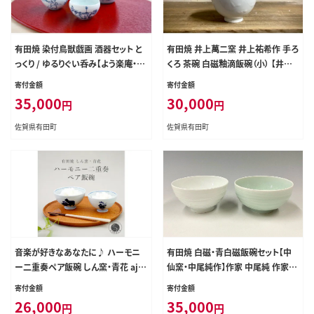
有田焼 染付鳥獣戯画 酒器セット と
有田焼 井上萬二窯 井上祐希作 手ろ
っくり / ゆるりぐい呑み【よう楽庵・た
くろ 茶碗 白磁釉滴飯碗（小） 【井上
かす】食器 うつわ 器 磁器 陶磁器 染
萬二窯】 陶芸家 井上祐希作 手作り
寄付金額
寄付金額
付 青 鳥獣戯画 動物 酒器 3点 セット
一点もの 手ろくろ 井上祐希 陶芸家
35,000
30,000
円
円
徳利 ぐいのみ 手描き df031
贈り物 ギフト 30000円 3万円 ae00
4
佐賀県有田町
佐賀県有田町
音楽が好きなあなたに♪ ハーモニ
有田焼 白磁・青白磁飯碗セット【中
ー二重奏ペア飯碗 しん窯・青花 aj0
仙窯・中尾純作】作家 中尾純 作家物
04
お茶碗 夫婦茶碗 ペア ギフト 結婚祝
寄付金額
寄付金額
い 器 うつわ bf026
26,000
35,000
円
円