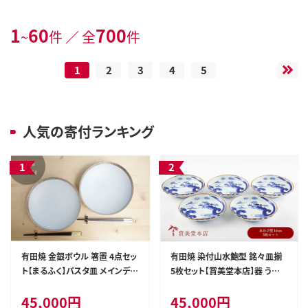
1
60
700
~
件 ／ 全
件
1
2
3
4
5
人気の寄付ランキング
有田焼 金銀ボウル 箸置 4点セッ
有田焼 染付山水鮑型 銘々皿揃
ト【まるふく】パスタ皿 メインディ
5枚セット【賞美堂本店】器 うつ
ッシュ ボウル ゴールド シルバー
わ 食器 5枚 セット 染付 あわび
45,000円
45,000円
モダンなパスタ皿 シンプル箸置
アワビ 皿 取皿 bb020