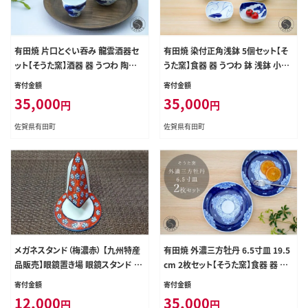
有田焼 片口とぐい吞み 龍雲酒器セ
有田焼 染付正角浅鉢 5個セット【そ
ット【そうた窯】酒器 器 うつわ 陶磁
うた窯】食器 器 うつわ 鉢 浅鉢 小鉢
器 酒器セット 片口 ぐい呑み おちょこ
取鉢 染付 5個 セット ブルー 電子レ
寄付金額
寄付金額
龍 手描き ギフト 電子レンジ対応 35
ンジ対応 35000円 cc006
35,000
35,000
円
円
000円 3.5万円 cc013
佐賀県有田町
佐賀県有田町
メガネスタンド（梅濃赤） 【九州特産
有田焼 外濃三方牡丹 6.5寸皿 19.5
品販売】眼鏡置き場 眼鏡スタンド b
cm 2枚セット【そうた窯】食器 器 う
d005
つわ 皿 中皿 プレート デザート皿 菓
寄付金額
寄付金額
子皿 2枚 セット 染付 ブルー 手描き
12,000
35,000
円
円
35000円 電子レンジ対応 cc009