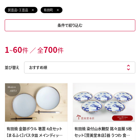
民芸品・工芸品
有田町
条件で絞り込む
1
60
700
~
件 ／ 全
件
並び替え
有田焼 金銀ボウル 箸置 4点セット
有田焼 染付山水鮑型 銘々皿揃 5枚
【まるふく】パスタ皿 メインディッシュ
セット【賞美堂本店】器 うつわ 食器 5