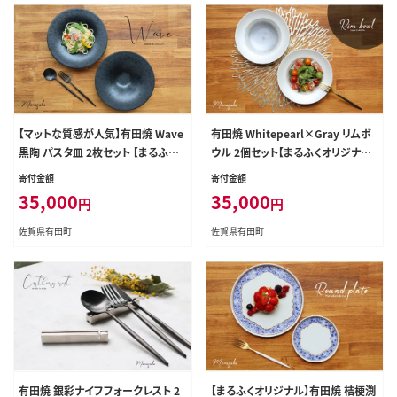
【マットな質感が人気】有田焼 Wave
有田焼 Whitepearl×Gray リムボ
黒陶 パスタ皿 2枚セット 【まるふく】
ウル 2個セット【まるふくオリジナル】
有田焼 パスタ皿 おしゃれパスタ皿
食器 器 うつわ 皿 パスタ皿 多様鉢
寄付金額
寄付金額
イタリアンパスタ皿 ペアパスタ皿 シ
ボウル サラダ スープ リム付 おしゃ
35,000
35,000
円
円
ンプルパスタ皿 黒色パスタ皿 ブラッ
れ ミニボウル aq102
クパスタ皿 有田焼パスタ皿 有田焼
佐賀県有田町
佐賀県有田町
aq033
有田焼 銀彩ナイフフォークレスト 2
【まるふくオリジナル】有田焼 桔梗渕