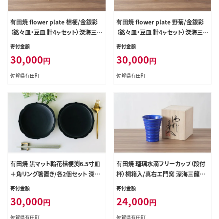
有田焼 flower plate 桔梗/金銀彩
有田焼 flower plate 野菊/金銀彩
（銘々皿・豆皿 計4ヶセット）深海三龍
（銘々皿・豆皿 計4ヶセット）深海三龍
堂 和食器 食器 うつわ 器 おしゃれ
堂 食器 おしゃれ お皿 プレート 取り
寄付金額
寄付金額
プレート4枚セット プレート お皿 プ
皿 ケーキ皿 パン皿 30000円 3万円
30,000
30,000
円
円
レート 取り皿 ケーキ皿 パン皿 金 銀
ay018
白 ハレの器 豆皿 小皿 30000円 3万
佐賀県有田町
佐賀県有田町
円 ay017
有田焼 黒マット輪花桔梗渕6.5寸皿
有田焼 瑠璃水滴フリーカップ（段付
＋角リング箸置き/各2個セット 深海
杯）桐箱入/真右エ門窯 深海三龍堂
三龍堂 スタイリッシュ シンプル デザ
ビアグラス ビールコップ 焼酎グラス
寄付金額
寄付金額
イン モダン 黒い器 黒い食器 30000
焼酎コップ ゆのみ ay072
30,000
24,000
円
円
円 3万円 ay022
佐賀県有田町
佐賀県有田町