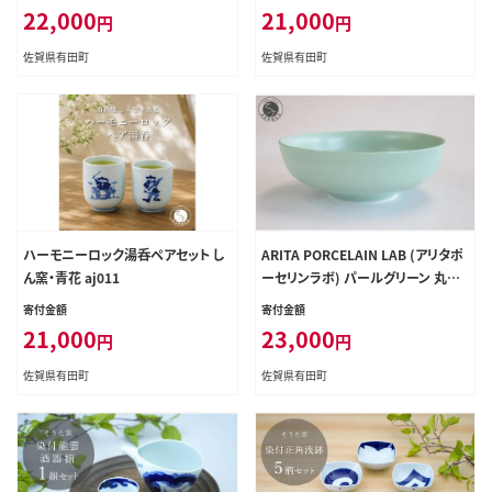
3
22,000
21,000
円
円
佐賀県有田町
佐賀県有田町
ハーモニーロック湯呑ペアセット し
ARITA PORCELAIN LAB (アリタポ
ん窯・青花 aj011
ーセリンラボ) パールグリーン 丸菓
子鉢 有田焼 サラダボウル カレー皿
寄付金額
寄付金額
麺鉢 パステルカラー cg008
21,000
23,000
円
円
佐賀県有田町
佐賀県有田町