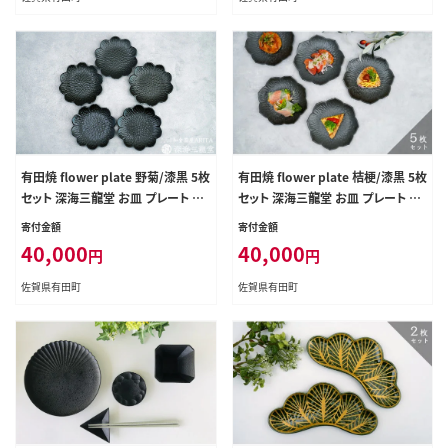
有田焼 flower plate 野菊/漆黒 5枚
有田焼 flower plate 桔梗/漆黒 5枚
セット 深海三龍堂 お皿 プレート 取
セット 深海三龍堂 お皿 プレート 取
り皿 ケーキ皿 パン皿 シンプル 食器
り皿 ケーキ皿 パン皿 シンプル 食器
寄付金額
寄付金額
ay020
ay021
40,000
40,000
円
円
佐賀県有田町
佐賀県有田町