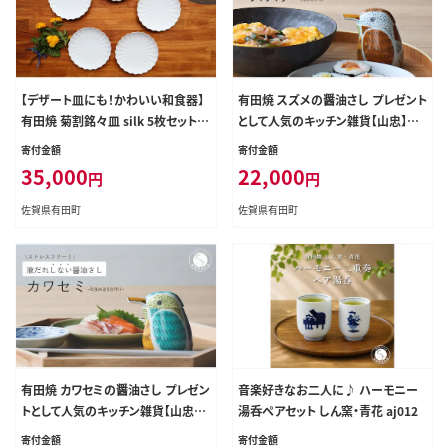
【デザート皿にも！かわいい和食器】
有田焼 スズメの醤油さし プレゼント
有田焼 菊割銘々皿 silk 5枚セット
として人気のキッチン雑貨【山忠】器
【まるふく】取り皿 取り皿人気 取り皿
うつわ 食器 可愛い 醤油さし しょう
寄付金額
寄付金額
おすすめ 取り皿セット ケーキ皿 かわ
ゆ差し 調味料入れ キッチン雑貨 夫
35,000
22,000
円
円
いいケーキ皿 シンプルケーキ皿 お
婦円満 縁起物 液だれしない 垂れな
しゃれケーキ皿 食器 器 うつわ 3500
い ed010
佐賀県有田町
佐賀県有田町
0円 3.5万円 aq053
有田焼 カワセミの醤油さし プレゼン
音楽好きなお二人に♪ ハーモニー
トとして人気のキッチン雑貨【山忠】
湯呑ペアセット しん窯・青花 aj012
有田焼 醤油さし しょうゆ差し ed01
寄付金額
寄付金額