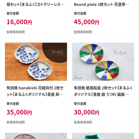
個セット【まるふく】カトラリーレスト
Round plate 2枚セット 花唐草紋
スプーンレスト レスト 箸置き はしお
【まるふく】器 うつわ 食器 ワンプレー
寄付金額
寄付金額
き おしゃれ モダン シンプル シルバ
ト カフェプレート 染付 手描き 切立
16,000
45,000
円
円
ー かっこいい aq095
プレート 小皿 取皿 セット aq058
佐賀県有田町
佐賀県有田町
有田焼 hanabishi 花絵向付 2枚セ
有田焼 紙風船皿 2枚セット【まるふく
ット【まるふくオリジナル】食器 和食
オリジナル】食器 器 うつわ 磁器 陶
器 器 うつわ 皿 取皿 盛皿 刺身皿 セ
磁器 皿 中皿 取皿 2枚 セット ペア
寄付金額
寄付金額
ット ペア 花 染付 手描き 青 ブルー
お祝 ハレの日 お正月 和風 カラフル
35,000
30,000
円
円
電子レンジ対応 aq093
紙風船 手描き ギフト 食洗機対応 aq
084
佐賀県有田町
佐賀県有田町