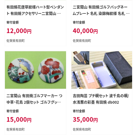
有田焼花唐草紋様ハート型ペンダン
二宮閑山 有田焼ゴルフバッグネー
ト 有田焼アクセサリー二宮閑山 おし
ムプレート 名札 染錦梅紋様 名札 名
ゃれ アクセサリー 磁器 bx021
入れ ネーム 名札 bx033
寄付金額
寄付金額
12,000
40,000
円
円
佐賀県有田町
佐賀県有田町
二宮閑山 有田焼ゴルフマーカー つ
吉田陶芸 プチ硯セット 波千鳥の硯/
ゆ草・花鳥 2個セット ゴルフグッズ
水浅葱の彩墨 有田焼 db002
ゴルフ小物 bx032
寄付金額
寄付金額
15,000
35,000
円
円
佐賀県有田町
佐賀県有田町