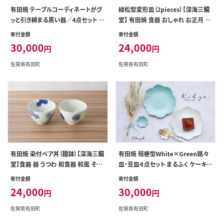
有田焼 テーブルコーディネートがグ
緑松型変形皿（2pieces）【深海三龍
ッと引き締まる黒い器／4点セット 深
堂】 有田焼 食器 おしゃれ お正月 縁
海三龍堂 食器 おしゃれ 黒い器 黒い
起物 松葉 松竹梅 長皿 お刺身皿 焼
寄付金額
寄付金額
皿 お皿 小鉢 吉右エ門 モダン 3000
魚 料理 和菓子皿 お祝 ハレの日の
30,000
24,000
円
円
0円 3万円 ay023
器 うつわ 電子レンジ ay001
佐賀県有田町
佐賀県有田町
有田焼 染付ペア丼（麺鉢）【深海三龍
有田焼 桔梗型White×Green銘々
堂】食器 器 うつわ 和食器 和風 そう
皿・豆皿４点セット まるふく ケーキ皿
た窯 手描き 手書き ラーメン うどん
カトラリーレスト 中皿 グリーン ホワ
寄付金額
寄付金額
丼 丼ぶり どんぶり ひょうたん 染付 a
イト 緑 白 30000円 3万円 aq006
24,000
30,000
円
円
y015
佐賀県有田町
佐賀県有田町