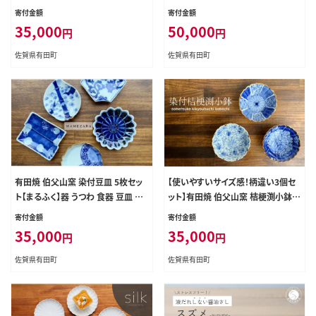
つわ 2枚 セット ペア 皿 大皿 プレー
盛皿 メイン皿 パスタ皿 プレート ワ
寄付金額
寄付金額
ト ワンプレート パスタ皿 メイン皿
ンプレート ゴールド 上品 華やか 5
35,000
50,000
円
円
青 ブルー 夏 波紋 シンプル おしゃれ
万円 aq110
ギフト 電子レンジ対応 食洗機対応
佐賀県有田町
佐賀県有田町
35000円 3.5万円 aq086
有田焼 伯父山窯 染付豆皿 5枚セッ
【使いやすいサイズ感！柄違い3個セ
ト【まるふく】器 うつわ 食器 豆皿 小
ット】有田焼 伯父山窯 桔梗渕小鉢 3
皿 手描き 染付 青 プレゼント ギフト
個セット【まるふく】器 うつわ 食器 染
寄付金額
寄付金額
贈答 お正月 食器セット 35000円 3.
付 手描き 小鉢 多用鉢 丈夫 ボウル
35,000
35,000
円
円
5万円 aq054
ギフト 贈答 35000円 3.5万円 aq05
5
佐賀県有田町
佐賀県有田町