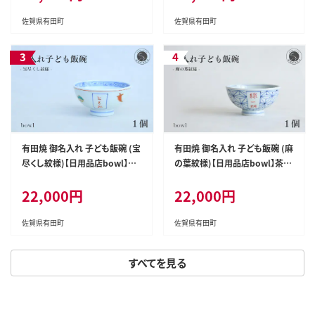
ペアパスタ皿 結婚祝 贈り物 ギフ
ト 金銀箸置 かわいい箸置 4500
佐賀県有田町
佐賀県有田町
0円 aq052
有田焼 御名入れ 子ども飯碗 (宝
有田焼 御名入れ 子ども飯碗 (麻
尽くし紋様)【日用品店bowl】茶
の葉紋様)【日用品店bowl】茶碗
碗 茶わん ちゃわん ご飯茶碗 飯
茶わん ちゃわん ご飯茶碗 飯碗
22,000円
22,000円
碗 姫茶碗 子ども茶碗 小さめ 名
姫茶碗 子ども茶碗 小さめ 名入
入れ ギフト プレゼント 出産祝い
れ ギフト プレゼント 出産祝い
お祝い お食い初め ハレの日 zd
お祝い お食い初め ハレの日 zd
佐賀県有田町
佐賀県有田町
008
009
すべてを見る