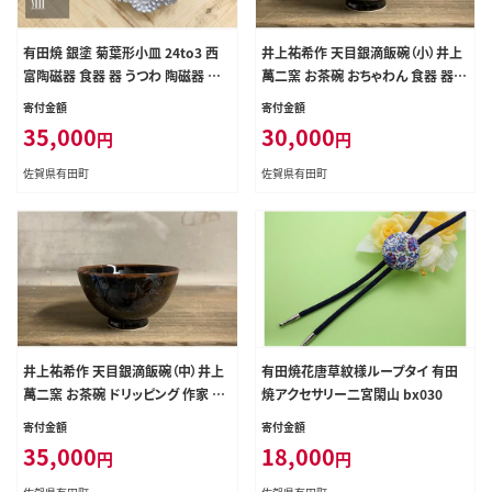
有田焼 銀塗 菊葉形小皿 24to3 西
井上祐希作 天目銀滴飯碗（小）井上
富陶磁器 食器 器 うつわ 陶磁器 皿
萬二窯 お茶碗 おちゃわん 食器 器 3
ギフト 贈答 35000円 3.5万円 bi00
0000円 3万円 ae005
寄付金額
寄付金額
3
35,000
30,000
円
円
佐賀県有田町
佐賀県有田町
井上祐希作 天目銀滴飯碗（中）井上
有田焼花唐草紋様ループタイ 有田
萬二窯 お茶碗 ドリッピング 作家 ご
焼アクセサリー二宮閑山 bx030
飯茶碗 一点もの ごはん茶碗 ろくろ
寄付金額
寄付金額
和食器 食器 うつわ 器 手作り アート
35,000
18,000
円
円
天目 35000円 3.5万円 ae007