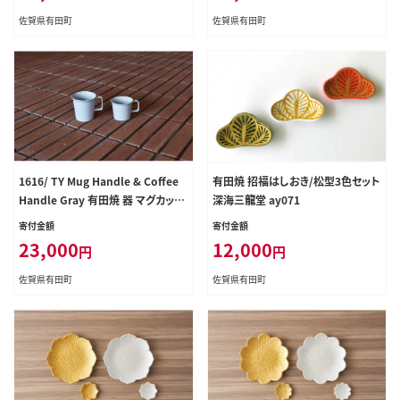
佐賀県有田町
佐賀県有田町
1616/ TY Mug Handle & Coffee
有田焼 招福はしおき/松型3色セット
Handle Gray 有田焼 器 マグカップ
深海三龍堂 ay071
グレー コーヒーカップ eb011
寄付金額
寄付金額
23,000
12,000
円
円
佐賀県有田町
佐賀県有田町