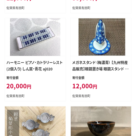
佐賀県有田町
佐賀県有田町
ハーモニー ピアノ・カトラリーレスト
メガネスタンド（梅濃青） 【九州特産
(2個入り) しん窯・青花 aj020
品販売】眼鏡置き場 眼鏡スタンド b
d006
寄付金額
寄付金額
20,000
12,000
円
円
佐賀県有田町
佐賀県有田町