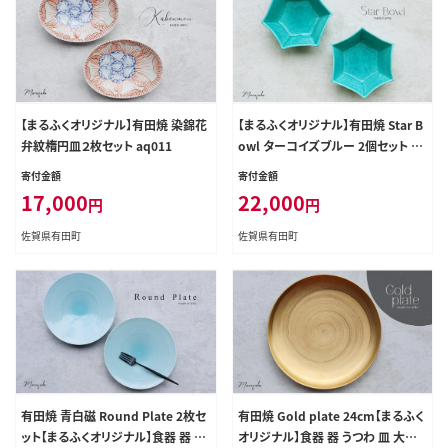
【まるふくオリジナル】有田焼 染錦花
【まるふくオリジナル】有田焼 Star B
弁紋楕円皿２枚セット aq011
owl ターコイズブルー 2個セット 青
ブルー 夏の器 小鉢 中鉢 スター 星
寄付金額
寄付金額
ペア aq030
17,000
22,000
円
円
佐賀県有田町
佐賀県有田町
有田焼 青白磁 Round Plate 2枚セ
有田焼 Gold plate 24cm【まるふく
ット【まるふくオリジナル】食器 器 う
オリジナル】食器 器 うつわ 皿 大皿