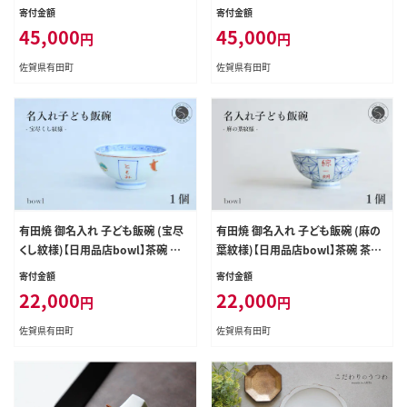
ボウル ゴールド シルバー モダンな
枚 セット 染付 あわび アワビ 皿 取
寄付金額
寄付金額
パスタ皿 シンプル箸置 ペアパスタ
皿 bb020
45,000
45,000
円
円
皿 結婚祝 贈り物 ギフト 金銀箸置 か
わいい箸置 45000円 aq052
佐賀県有田町
佐賀県有田町
有田焼 御名入れ 子ども飯碗 (宝尽
有田焼 御名入れ 子ども飯碗 (麻の
くし紋様)【日用品店bowl】茶碗 茶
葉紋様)【日用品店bowl】茶碗 茶わ
わん ちゃわん ご飯茶碗 飯碗 姫茶碗
ん ちゃわん ご飯茶碗 飯碗 姫茶碗 子
寄付金額
寄付金額
子ども茶碗 小さめ 名入れ ギフト プ
ども茶碗 小さめ 名入れ ギフト プレ
22,000
22,000
円
円
レゼント 出産祝い お祝い お食い初
ゼント 出産祝い お祝い お食い初め
め ハレの日 zd008
ハレの日 zd009
佐賀県有田町
佐賀県有田町