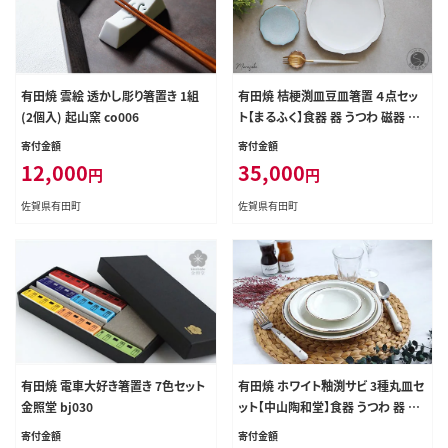
有田焼 雲絵 透かし彫り箸置き 1組
有田焼 桔梗渕皿豆皿箸置 ４点セッ
(2個入) 起山窯 co006
ト【まるふく】食器 器 うつわ 磁器 陶
磁器 皿 プレート ワンプレート 小皿
寄付金額
寄付金額
豆皿 箸置き 4点 セット 食器セット
12,000
35,000
円
円
コーディネート 桔梗渕 白マット ホ
ワイト 金 ゴールド ギフト 35000円
佐賀県有田町
佐賀県有田町
3.5万円 aq081
有田焼 電車大好き箸置き 7色セット
有田焼 ホワイト釉渕サビ 3種丸皿セ
金照堂 bj030
ット【中山陶和堂】食器 うつわ 器 磁
器 陶磁器 皿 丸皿 3枚 セット シンプ
寄付金額
寄付金額