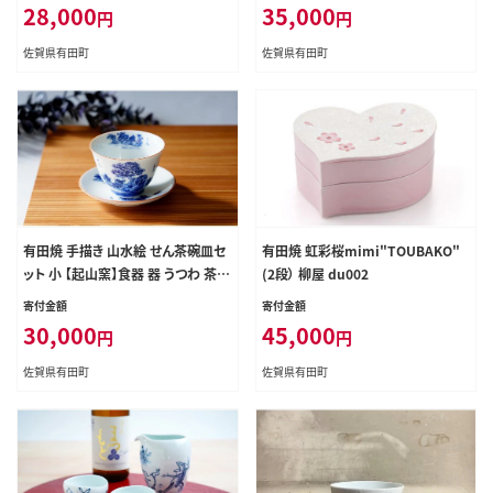
ル ナチュラル ホワイト ブラウン 贈り
28,000
35,000
円
円
物 ギフトbv005
佐賀県有田町
佐賀県有田町
有田焼 手描き 山水絵 せん茶碗皿セ
有田焼 虹彩桜mimi"TOUBAKO"
ット 小 【起山窯】食器 器 うつわ 茶器
(2段） 柳屋 du002
煎茶碗 湯呑み 湯呑 茶托 小皿 菓子
寄付金額
寄付金額
皿 食洗機対応 co008
30,000
45,000
円
円
佐賀県有田町
佐賀県有田町