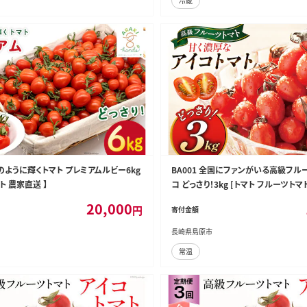
冷蔵
石のように輝くトマト プレミアムルビー6kg
BA001 全国にファンがいる高級フル
ト 農家直送 】
コ どっさり！3kg [トマト フルーツトマ
園 長崎県 島原市]
20,000
円
寄付金額
長崎県島原市
常温