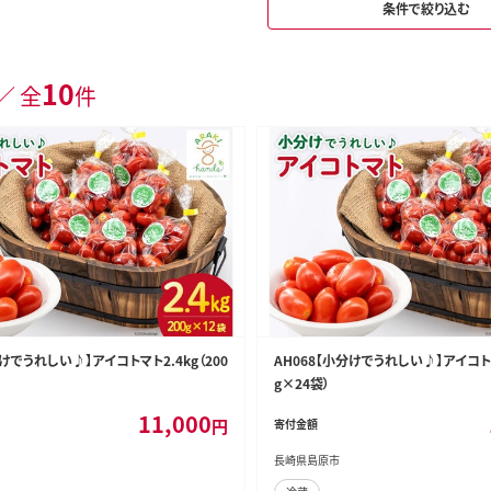
条件で絞り込む
10
／ 全
件
分けでうれしい♪】アイコトマト2.4kg（200
AH068【小分けでうれしい♪】アイコトマト
g×24袋）
11,000
円
寄付金額
長崎県島原市