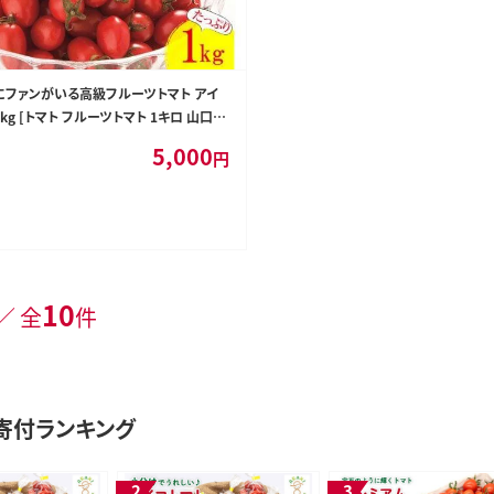
国にファンがいる高級フルーツトマト アイ
1kg [トマト フルーツトマト 1キロ 山口農
原市]
5,000
円
10
／ 全
件
寄付ランキング