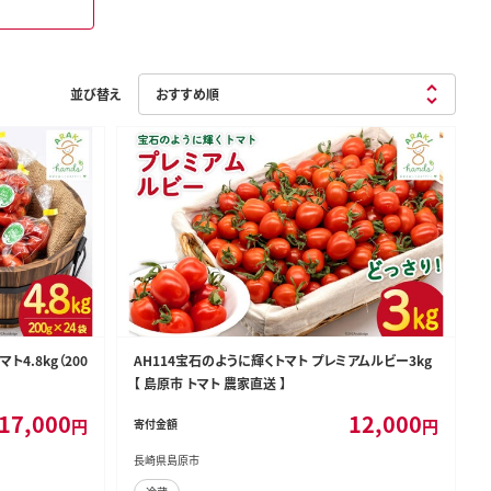
並び替え
4.8kg（200
AH114宝石のように輝くトマト プレミアムルビー3kg
【 島原市 トマト 農家直送 】
17,000
12,000
円
円
寄付金額
長崎県島原市