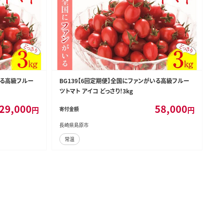
いる高級フルー
BG139【6回定期便】全国にファンがいる高級フルー
ツトマト アイコ どっさり！3kg
29,000
58,000
円
円
寄付金額
長崎県島原市
常温