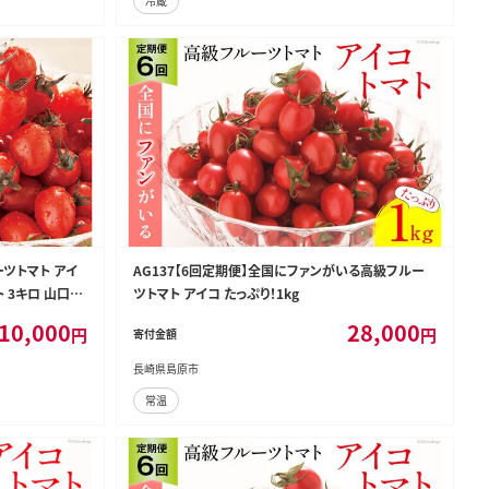
冷蔵
ーツトマト アイ
AG137【6回定期便】全国にファンがいる高級フルー
ト 3キロ 山口農
ツトマト アイコ たっぷり！1kg
10,000
28,000
円
円
寄付金額
長崎県島原市
常温