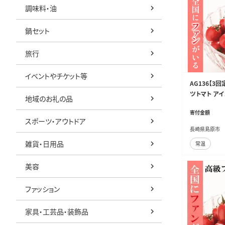
調味料・油
鍋セット
旅行
イベントやチケット等
AG136【
ツトマト アイ
地域のお礼の品
寄付金額
スポーツ・アウトドア
長崎県島原市
雑貨・日用品
常温
美容
ファッション
家具・工芸品・装飾品