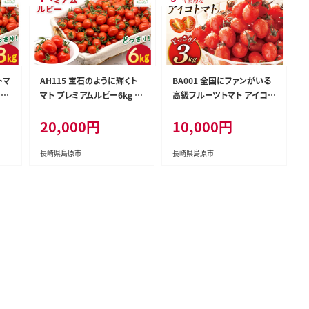
トマ
AH115 宝石のように輝くト
BA001 全国にファンがいる
 島
マト プレミアムルビー6kg 【
高級フルーツトマト アイコ
島原市 トマト 農家直送 】
どっさり！3kg [トマト フルー
20,000円
10,000円
ツトマト 3キロ 山口農園 長
崎県 島原市]
長崎県島原市
長崎県島原市