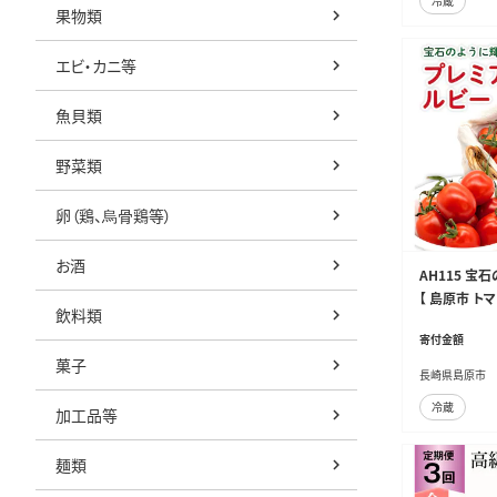
冷蔵
果物類
エビ・カニ等
魚貝類
野菜類
卵（鶏、烏骨鶏等）
お酒
AH115 宝
【 島原市 トマ
飲料類
寄付金額
菓子
長崎県島原市
冷蔵
加工品等
麺類