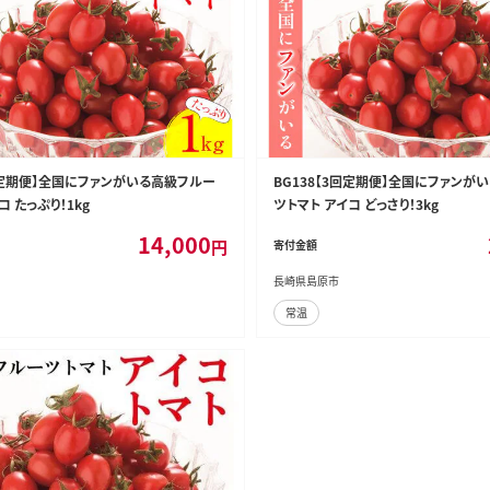
3回定期便】全国にファンがいる高級フルー
BG138【3回定期便】全国にファンが
コ たっぷり！1kg
ツトマト アイコ どっさり！3kg
14,000
円
寄付金額
長崎県島原市
常温