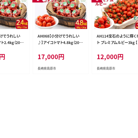
分けでうれしい
AH068【小分けでうれしい
AH114宝石のように輝く
2.4kg（200g
♪】アイコトマト4.8kg（200g
ト プレミアムルビー3kg 【
×24袋）
原市 トマト 農家直送 】
0円
17,000円
12,000円
長崎県島原市
長崎県島原市