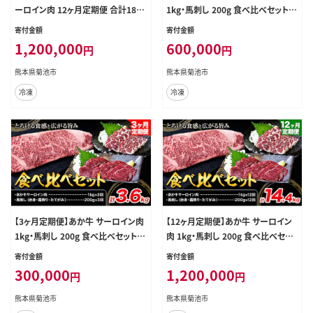
ーロイン肉 12ヶ月定期便 合計18kg
1kg・馬刺し 200g 食べ比べセット
1回 500g×3パック 合同会社たべた
計7.2kg 合同会社たべたせいか《お
寄付金額
寄付金額
せいか《お申し込みの翌月から出荷》
申し込みの翌月から出荷》牛肉 和牛
1,200,000
600,000
円
円
赤牛 牛肉 肉 お肉 すきやき すき焼き
ステーキ用サーロイン肉 サーロイン
しゃぶしゃぶ サーロイン 熊本県産
馬肉 赤身 霜降り たてがみ 馬刺し 熊
熊本県菊池市
熊本県菊池市
菊池市 送料無料 ---069-1614---
本県産 送料無料 ---069-1624---
冷凍
冷凍
【3ヶ月定期便】あか牛 サーロイン肉
【12ヶ月定期便】あか牛 サーロイン
1kg・馬刺し 200g 食べ比べセット
肉 1kg・馬刺し 200g 食べ比べセッ
計3.6kg 合同会社たべたせいか《お
ト 計14.4kg 合同会社たべたせいか
寄付金額
寄付金額
申し込みの翌月から出荷》牛肉 和牛
《お申し込みの翌月から出荷》牛肉
300,000
1,200,000
円
円
ステーキ用サーロイン肉 サーロイン
和牛 ステーキ用サーロイン肉 サー
馬肉 赤身 霜降り たてがみ 馬刺し 熊
ロイン 馬肉 赤身 霜降り たてがみ 馬
熊本県菊池市
熊本県菊池市
本県産 送料無料 ---069-1623---
刺し 熊本県産 送料無料 ---069-162