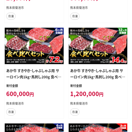
069-2060---
熊本県産 送料無料 ---069-1219---
熊本県菊池市
熊本県菊池市
冷凍
冷凍
あか牛 すきやき・しゃぶしゃぶ用 サ
あか牛 すきやき・しゃぶしゃぶ用 サ
ーロイン肉1kg・馬刺し200g 食べ比
ーロイン肉1kg・馬刺し200g 食べ比
べセット 6ヶ月定期便 計7.2kg 合同
べセット 12ヶ月定期便 計14.4kg 合
寄付金額
寄付金額
会社たべたせいか《お申し込みの翌
同会社たべたせいか《お申し込みの
600,000
1,200,000
円
円
月から出荷》牛肉 和牛 馬刺し セット
翌月から出荷》牛肉 和牛 馬刺し セ
熊本県産 送料無料 ---069-1220---
ット 熊本県産 送料無料 ---069-122
熊本県菊池市
熊本県菊池市
1---
冷凍
冷凍