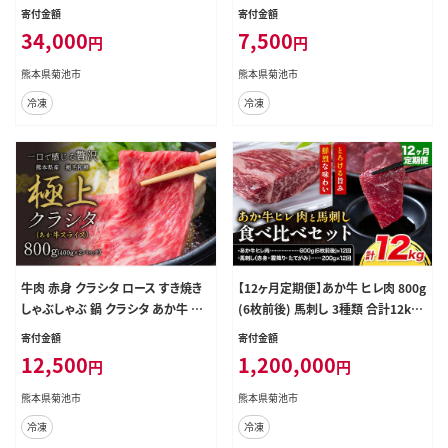
《7-14日以内に出荷予定(土日祝除
日以内に出荷予定(土日祝除く)》くま
寄付金額
寄付金額
く)》冷凍庫 個別 取分け 小分け 個包
もと黒毛和牛 熊本県 菊池市 上カル
34,000
7,500
円
円
装 モモ スライス 肉 お肉 しゃぶしゃ
ビ 焼肉用 黒毛和牛 焼肉 肉 お肉 和
ぶ すき焼き A5 A4---300-5256---
牛 A5 A4 小分け---300-5257---
熊本県菊池市
熊本県菊池市
冷凍
冷凍
牛肉 赤身 クラシタ ロース すき焼き
【12ヶ月定期便】あか牛 ヒレ肉 800g
しゃぶしゃぶ 鍋 クラシタ あか牛 送
(6枚前後) 馬刺し 3種類 合計12kg
料無料 肉 牛肉 ロース 肩ロース 80
食べ比べ セット 合同会社たべたせ
寄付金額
寄付金額
0g クラシタ あか牛 赤牛 あかうし
いか《お申し込みの翌月から出荷》
12,500
1,200,000
円
円
《7-14日以内に出荷予定(土日祝除
詰め合わせ 赤牛 国産和牛 和牛 ステ
く)》九州 食品 お取り寄せ---300-544
ーキ 馬肉 赤身 霜降り たてがみ 熊本
熊本県菊池市
熊本県菊池市
3---
県産 九州産 送料無料 ---069-1933-
冷凍
冷凍
--