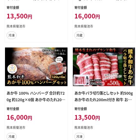
ック グルメ 惣菜 熊本県産 九州産
赤牛 しゃぶしゃぶ もも肉 スライス
寄付金額
寄付金額
国産 冷凍 送料無料《30日以内に出
済み 熊本県産 九州産 国産 冷凍 送
13,500
16,000
円
円
荷予定(土日祝除く)》---071-1423---
料無料《30日以内に出荷予定(土日
祝除く)》---071-1426---
熊本県菊池市
熊本県菊池市
冷凍
冷蔵
あか牛 100% ハンバーグ 合計約72
あか牛バラ切り落としセット 約500g
0g 約120g×6個 あか牛のたれ200
あか牛のたれ200ml付き 和牛 お肉
ml付き 和牛 赤牛 2018年度日本ギ
炒め物 切り落とし 熊本県産 九州産
寄付金額
寄付金額
フト大賞熊本賞受賞 おかず 惣菜 熊
国産 冷凍 送料無料《30日以内に出
16,000
13,500
円
円
本県産 九州産 国産 冷凍 送料無料
荷予定(土日祝除く)》---071-1424---
《30日以内に出荷予定(土日祝除く)》
熊本県菊池市
熊本県菊池市
---071-1427---
冷蔵
冷凍