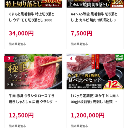
くまもと黒毛和牛 特上切り落と
A4～A5等級 黒毛和牛 切り落と
し ウデ・モモ 切り落とし 2000g
し 上 カルビ 焼肉 切り落とし 30
牛肉 冷凍 《7-14日以内に出荷予
0g《7-14日以内に出荷予定(土
34,000円
7,500円
定(土日祝除く)》冷凍庫 個別 取
日祝除く)》くまもと黒毛和牛 熊
分け 小分け 個包装 モモ スライ
本県 菊池市 上カルビ 焼肉用 黒
ス 肉 お肉 しゃぶしゃぶ すき焼き
毛和牛 焼肉 肉 お肉 和牛 A5 A4
熊本県菊池市
熊本県菊池市
A5 A4---300-5256---
小分け---300-5257---
牛肉 赤身 クラシタ ロース すき
【12ヶ月定期便】あか牛 ヒレ肉 8
焼き しゃぶしゃぶ 鍋 クラシタ あ
00g(6枚前後) 馬刺し 3種類 合
か牛 送料無料 肉 牛肉 ロース
計12kg 食べ比べ セット 合同会
12,500円
1,200,000円
肩ロース 800g クラシタ あか牛
社たべたせいか《お申し込みの
赤牛 あかうし 《7-14日以内に出
翌月から出荷》詰め合わせ 赤牛
荷予定(土日祝除く)》九州 食品
国産和牛 和牛 ステーキ 馬肉 赤
熊本県菊池市
熊本県菊池市