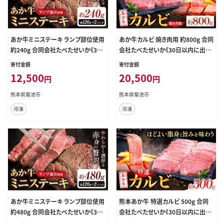
あか牛ミニステーキ ランプ部位使用
あか牛カルビ 焼き肉用 約800g 合同
約240g 合同会社たべたせいか《30
会社たべたせいか《30日以内に出荷
日以内に出荷予定(土日祝除く)》熊
予定(土日祝除く)》熊本県 菊池市 肉
寄付金額
寄付金額
本県 菊池市 肉 牛肉 お肉 和牛 あか
牛肉 お肉 和牛 あか牛 焼き肉 焼肉
12,500
20,500
円
円
牛 ステーキ ミニステーキ 個包装 小
やきにく BBQ バーベキュー カルビ
分け 熊本県産 冷凍 送料無料---069
熊本県産 冷凍 送料無料---069-206
熊本県菊池市
熊本県菊池市
-2059---
1---
冷凍
冷凍
あか牛ミニステーキ ランプ部位使用
熊本あか牛 特選カルビ 500g 合同
約480g 合同会社たべたせいか《30
会社たべたせいか《30日以内に出荷
日以内に出荷予定(土日祝除く)》熊
予定(土日祝除く)》熊本県 菊池市 肉