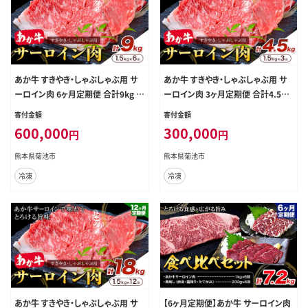
あか牛 すきやき・しゃぶしゃぶ用 サ
あか牛 すきやき・しゃぶしゃぶ用 サ
ーロイン肉 6ヶ月定期便 合計9kg 1
ーロイン肉 3ヶ月定期便 合計4.5kg
回 500g×3パック 合同会社たべた
1回 500g×3パック 合同会社たべた
寄付金額
寄付金額
せいか《お申し込みの翌月から出荷》
せいか《お申し込みの翌月から出荷》
600,000
300,000
円
円
赤牛 牛肉 肉 お肉 すきやき すき焼き
赤牛 牛肉 肉 お肉 すきやき すき焼き
しゃぶしゃぶ サーロイン 熊本県産
しゃぶしゃぶ サーロイン 熊本県産
熊本県菊池市
熊本県菊池市
菊池市 送料無料 ---069-1613---
菊池市 送料無料 ---069-1612---
冷凍
冷凍
あか牛 すきやき・しゃぶしゃぶ用 サ
【6ヶ月定期便】あか牛 サーロイン肉