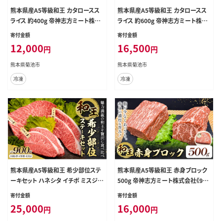
熊本県産A5等級和王 カタロースス
熊本県産A5等級和王 カタロースス
ライス 約400g 帝神志方ミート株式
ライス 約600g 帝神志方ミート株式
会社《90日以内に出荷予定(土日祝
会社《90日以内に出荷予定(土日祝
寄付金額
寄付金額
除く)》熊本県 菊池市 牛肉 肉 お肉
除く)》熊本県 菊池市 牛肉 肉 お肉
12,000
16,500
円
円
和牛 くまもと黒毛和牛 熊本県産 A5
和牛 くまもと黒毛和牛 熊本県産 A5
和王 肩ローススライス カタロース
和王 肩ローススライス カタロース
熊本県菊池市
熊本県菊池市
肩ロース スライス---0149-3013---
肩ロース スライス---0149-3014---
冷凍
冷凍
熊本県産A5等級和王 希少部位ステ
熊本県産A5等級和王 赤身ブロック
ーキセット ハネシタ イチボ ミスジ
500g 帝神志方ミート株式会社《90
計900g (各種150g×2枚) 帝神志方
日以内に出荷予定(土日祝除く)》熊
寄付金額
寄付金額
ミート株式会社《90日以内に出荷予
本県 菊池市 牛肉 肉 お肉 和牛 くま
25,000
16,000
円
円
定(土日祝除く)》熊本県 菊池市 牛肉
もと黒毛和牛 熊本県産 A5 和王 赤