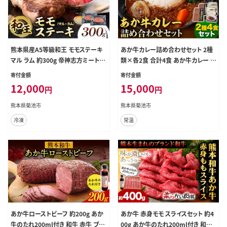
熊本県産A5等級和王 モモステーキ
あか牛カレー詰め合わせセット 2種
マル ラム 約300g 帝神志方ミート株
類×各2食 合計4食 あか牛カレー あ
式会社《90日以内に出荷予定(土日
か牛100％挽肉カレー ビーフカレー
寄付金額
寄付金額
祝除く)》熊本県 菊池市 牛肉 肉 お肉
レトルトカレー レトルト 食べ比べ セ
12,000
15,000
円
円
和牛 くまもと黒毛和牛 熊本県産 A5
ット 牛肉 熊本県 送料無料《30日以
和王 ももステーキ モモ肉 もも肉 ス
内に出荷予定(土日祝除く)》---071-1
熊本県菊池市
熊本県菊池市
テーキ ---0149-3015---
430---
冷凍
常温
あか牛ローストビーフ 約200g あか
あか牛 赤身モモ スライスセット 約4
牛のたれ200ml付き 和牛 赤牛 ブロ
00g あか牛のたれ200ml付き 和牛