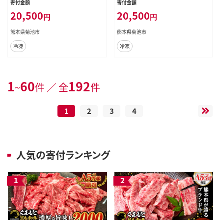
寄付金額
寄付金額
本県 菊池市 肉 牛肉 お肉 和牛 あか
牛肉 お肉 和牛 あか牛 焼き肉 焼肉
20,500
20,500
円
円
牛 ステーキ ミニステーキ 個包装 小
やきにく BBQ バーベキュー 特選 カ
分け 熊本県産 冷凍 送料無料---069
ルビ 熊本県産 冷凍 送料無料---069-
熊本県菊池市
熊本県菊池市
-2062---
2064---
冷凍
冷凍
1
60
192
~
件 ／ 全
件
1
2
3
4
人気の寄付ランキング