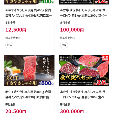
赤牛すきやきしゃぶ用 約400g 合同
あか牛 すきやき・しゃぶしゃぶ用 サ
会社たべたせいか《30日以内に出荷
ーロイン肉1kg・馬刺し200g 食べ比
予定(土日祝除く)》赤牛 すき焼き し
べセット 計1.2kg 合同会社たべたせ
寄付金額
寄付金額
ゃぶしゃぶ お肉 和牛 スライス 熊本
いか《30日以内に出荷予定(土日祝
12,500
100,000
円
円
県産 九州産 国産 冷凍 送料無料 ---
除く)》牛肉 和牛 馬刺し セット 熊本
069-2057---
県産 送料無料 ---069-2056---
熊本県菊池市
熊本県菊池市
冷凍
冷凍
赤牛すきやきしゃぶ用 約800g 合同
あか牛 すきやき・しゃぶしゃぶ用 サ
会社たべたせいか《30日以内に出荷
ーロイン肉1kg・馬刺し200g 食べ比
予定(土日祝除く)》赤牛 すき焼き し
べセット 3ヶ月定期便 計3.6kg 合同
寄付金額
寄付金額
ゃぶしゃぶ お肉 和牛 スライス 熊本
会社たべたせいか《お申し込みの翌
20,500
300,000
円
円
県産 九州産 国産 冷凍 送料無料 ---
月から出荷》牛肉 和牛 馬刺し セット