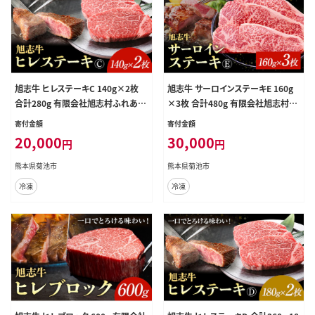
旭志牛 ヒレステーキC 140g×2枚
旭志牛 サーロインステーキE 160g
合計280g 有限会社旭志村ふれあい
×3枚 合計480g 有限会社旭志村ふ
センター 《90日以内に出荷予定(土
れあいセンター《90日以内に出荷予
寄付金額
寄付金額
日祝除く)》お肉 牛肉 ヒレ ステーキ
定(土日祝除く)》お肉 牛肉 サーロイ
20,000
30,000
円
円
菊池ブランド牛 冷凍 送料無料---00
ン ステーキ 菊池ブランド牛 冷凍 送
1-1951---
料無料 ---001-1952---
熊本県菊池市
熊本県菊池市
冷凍
冷凍