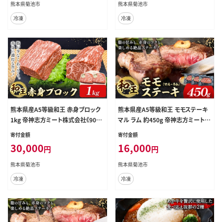
肉 お肉 和牛 くまもと黒毛和牛 熊本
身 赤身肉 ブロック肉 ---0149-3017-
熊本県菊池市
熊本県菊池市
県産 A5 和王 希少部位 ステーキ セ
--
冷凍
冷凍
ット---0149-3007---
熊本県産A5等級和王 赤身ブロック
熊本県産A5等級和王 モモステーキ
1kg 帝神志方ミート株式会社《90日
マル ラム 約450g 帝神志方ミート株
以内に出荷予定(土日祝除く)》熊本
式会社《90日以内に出荷予定(土日
寄付金額
寄付金額
県 菊池市 牛肉 肉 お肉 和牛 くまも
祝除く)》熊本県 菊池市 牛肉 肉 お肉
30,000
16,000
円
円
と黒毛和牛 熊本県産 A5 和王 赤身
和牛 くまもと黒毛和牛 熊本県産 A5
赤身肉 ブロック肉 ---0149-3018---
和王 ももステーキ モモ肉 もも肉 ス
熊本県菊池市
熊本県菊池市
テーキ ---0149-3016---
冷凍
冷凍