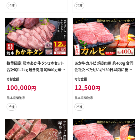
ず 冷凍食品 菊池市産 旭志産 冷凍
わせ 食べ比べ 熊本県産 冷凍 送料
冷凍
冷凍
送料無料---001-1956---
無料---069-1231---
数量限定 熊本あか牛タン1本セット
あか牛カルビ 焼き肉用 約400g 合同
合計約1.2kg 焼き肉用 約800g 煮込
会社たべたせいか《30日以内に出荷
み用 加工用 約400g 合同会社たべ
予定(土日祝除く)》熊本県 菊池市 肉
寄付金額
寄付金額
たせいか《30日以内に出荷予定(土
牛肉 お肉 和牛 あか牛 焼き肉 焼肉
100,000
12,500
円
円
日祝除く)》熊本県 菊池市 肉 牛肉 お
やきにく BBQ バーベキュー カルビ
肉 あか牛 牛タン タン 焼肉 煮込み
熊本県産 冷凍 送料無料---069-205
熊本県菊池市
熊本県菊池市
セット 熊本県産 カット梱包 冷凍 送
8---
冷凍
冷凍
料無料---069-2053---