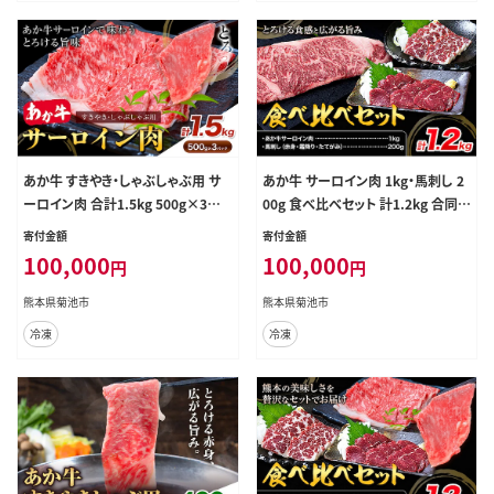
あか牛 すきやき・しゃぶしゃぶ用 サ
あか牛 サーロイン肉 1kg・馬刺し 2
ーロイン肉 合計1.5kg 500g×3パッ
00g 食べ比べセット 計1.2kg 合同会
ク 合同会社たべたせいか《30日以内
社たべたせいか《30日以内に出荷予
寄付金額
寄付金額
に出荷予定(土日祝除く)》赤牛 牛肉
定(土日祝除く)》牛肉 和牛 ステーキ
100,000
100,000
円
円
肉 お肉 すきやき すき焼き しゃぶしゃ
用サーロイン肉 サーロイン 馬肉 赤
ぶ サーロイン 熊本県産 菊池市 送料
身 霜降り たてがみ 馬刺し 熊本県産
熊本県菊池市
熊本県菊池市
無料 ---069-2054---
送料無料 ---069-2055---
冷凍
冷凍