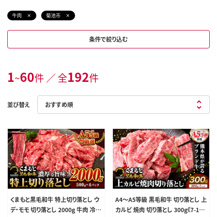
牛肉
菊池市
条件で絞り込む
1
60
192
~
件 ／ 全
件
並び替え
くまもと黒毛和牛 特上切り落とし ウ
A4～A5等級 黒毛和牛 切り落とし 上
デ・モモ 切り落とし 2000g 牛肉 冷凍
カルビ 焼肉 切り落とし 300g《7-14