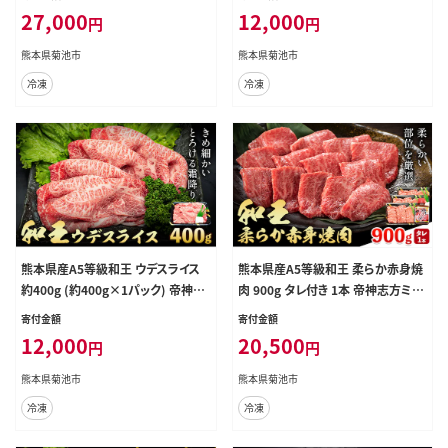
(土日祝除く)》熊本県 菊池市 牛肉
本県 菊池市 牛肉 肉 お肉 和牛 くま
27,000
12,000
円
円
肉 お肉 和牛 くまもと黒毛和牛 熊本
もと黒毛和牛 熊本県産 A5 和王 も
県産 A5 和王 赤身 赤身肉 柔らか 厳
もスライス モモ肉 もも肉 スライス--
熊本県菊池市
熊本県菊池市
選 焼肉 志方のたれ---0149-3011---
-0149-3019---
冷凍
冷凍
熊本県産A5等級和王 ウデスライス
熊本県産A5等級和王 柔らか赤身焼
約400g (約400g×1パック) 帝神志
肉 900g タレ付き 1本 帝神志方ミー
方ミート株式会社《90日以内に出荷
ト株式会社《90日以内に出荷予定
寄付金額
寄付金額
予定(土日祝除く)》熊本県 菊池市 牛
(土日祝除く)》熊本県 菊池市 牛肉
12,000
20,500
円
円
肉 肉 お肉 和牛 くまもと黒毛和牛 熊
肉 お肉 和牛 くまもと黒毛和牛 熊本
本県産 A5 和王 うでスライス うで ウ
県産 A5 和王 赤身 赤身肉 柔らか 厳
熊本県菊池市
熊本県菊池市
デ スライス---0149-3020---
選 焼肉 志方のたれ---0149-3023---
冷凍
冷凍