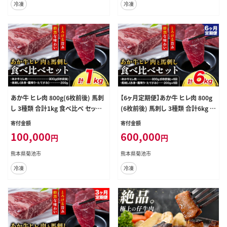
冷凍
冷凍
5---
あか牛 ヒレ肉 800g(6枚前後) 馬刺
【6ヶ月定期便】あか牛 ヒレ肉 800g
し 3種類 合計1kg 食べ比べ セット
(6枚前後) 馬刺し 3種類 合計6kg 食
合同会社たべたせいか《30日以内に
べ比べ セット 合同会社たべたせい
寄付金額
寄付金額
出荷予定(土日祝除く)》詰め合わせ
か《お申し込みの翌月から出荷》詰
100,000
600,000
円
円
赤牛 国産和牛 和牛 ステーキ 馬肉
め合わせ 赤牛 国産和牛 和牛 ステー
赤身 霜降り たてがみ 熊本県産 九州
キ 馬肉 赤身 霜降り たてがみ 熊本県
熊本県菊池市
熊本県菊池市
産 送料無料 ---069-1930---
産 九州産 送料無料 ---069-1932---
冷凍
冷凍