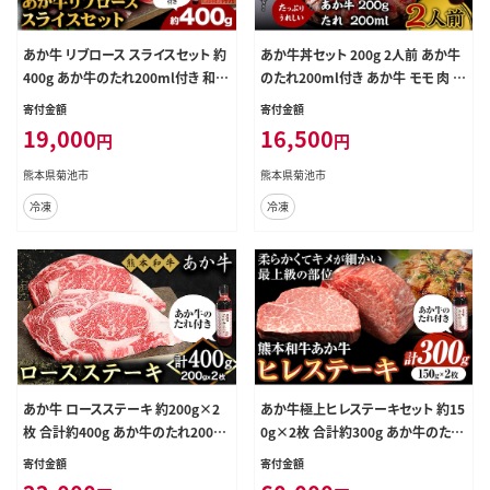
あか牛 リブロース スライスセット 約
あか牛丼セット 200g 2人前 あか牛
400g あか牛のたれ200ml付き 和牛
のたれ200ml付き あか牛 モモ 肉 お
赤牛 しゃぶしゃぶ リブロース スライ
肉 牛肉 褐毛和種 セット 国産 九州
寄付金額
寄付金額
ス済み 熊本県産 九州産 国産 冷凍
産 熊本産 菊池市 冷凍 送料無料《30
19,000
16,500
円
円
送料無料《30日以内に出荷予定(土
日以内に出荷予定(土日祝除く)》---0
日祝除く)》---071-1432---
71-1429---
熊本県菊池市
熊本県菊池市
冷凍
冷凍
あか牛 ロースステーキ 約200g×2
あか牛極上ヒレステーキセット 約15
枚 合計約400g あか牛のたれ200m
0g×2枚 合計約300g あか牛のたれ
l付き 和牛 赤牛 ステーキ ロース 熊
200ml付き 和牛 ヒレ ステーキ 熊本
寄付金額
寄付金額
本県産 九州産 国産 冷凍 送料無料
県産 九州産 国産 冷凍 送料無料《30