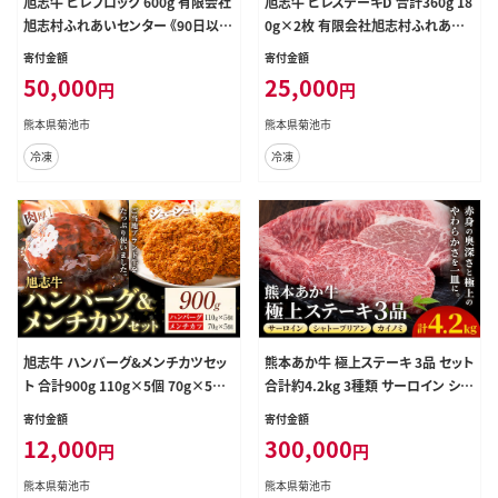
旭志牛 ヒレブロック 600g 有限会社
旭志牛 ヒレステーキD 合計360g 18
旭志村ふれあいセンター 《90日以内
0g×2枚 有限会社旭志村ふれあい
に出荷予定(土日祝除く)》 お肉 牛肉
センター 《90日以内に出荷予定(土
寄付金額
寄付金額
ヒレ ステーキ ブロック 菊池ブランド
日祝除く)》ヒレ 牛肉 肉 和牛 ステー
50,000
25,000
円
円
牛 冷凍 送料無料---001-1953---
キ ブランド牛 国産 九州産 熊本県産
菊池市産 旭志産 冷凍 送料無料---0
熊本県菊池市
熊本県菊池市
01-1955---
冷凍
冷凍
旭志牛 ハンバーグ&メンチカツセッ
熊本あか牛 極上ステーキ 3品 セット
ト 合計900g 110g×5個 70g×5個
合計約4.2kg 3種類 サーロイン シャ
有限会社旭志村ふれあいセンター
トーブリアン カイノミ 合同会社たべ
寄付金額
寄付金額
《90日以内に出荷予定(土日祝除く)》
たせいか《30日以内に出荷予定(土
12,000
300,000
円
円
ハンバーグ メンチカツ セット 牛肉
日祝除く)》熊本県 菊池市 肉 牛肉 お
豚肉 肉 和牛 ブランド牛 惣菜 おか
肉 あか牛 ステーキ 希少部位 詰め合
熊本県菊池市
熊本県菊池市