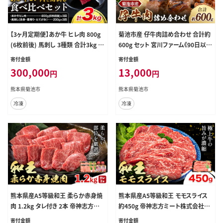
【3ヶ月定期便】あか牛 ヒレ肉 800g
菊池市産 仔牛肉詰め合わせ 合計約
(6枚前後) 馬刺し 3種類 合計3kg 食
600g セット 宮川ファーム《90日以内
べ比べ セット 合同会社たべたせい
に出荷予定(土日祝除く)》 部位おま
寄付金額
寄付金額
か《お申し込みの翌月から出荷》詰
かせ ランダム お肉 牛肉 ジャージー
300,000
13,000
円
円
め合わせ 赤牛 国産和牛 和牛 ステー
仔牛肉 国産 熊本県産 九州産 冷凍
キ 馬肉 赤身 霜降り たてがみ 熊本県
送料無料---048-2024---
熊本県菊池市
熊本県菊池市
産 九州産 送料無料 ---069-1931---
冷凍
冷凍
熊本県産A5等級和王 柔らか赤身焼
熊本県産A5等級和王 モモスライス
肉 1.2kg タレ付き 2本 帝神志方ミ
約450g 帝神志方ミート株式会社《9
ート株式会社《90日以内に出荷予定
0日以内に出荷予定(土日祝除く)》熊
寄付金額
寄付金額