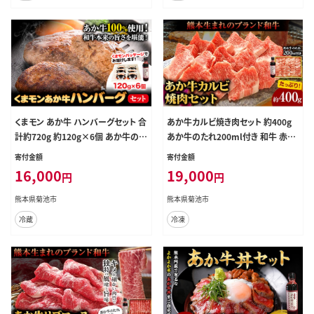
くまモン あか牛 ハンバーグセット 合
あか牛カルビ焼き肉セット 約400g
計約720g 約120g×6個 あか牛のた
あか牛のたれ200ml付き 和牛 赤牛
れ200ml付き 和牛 赤牛 2018年度
焼肉 スライス済み 熊本県産 九州産
寄付金額
寄付金額
日本ギフト大賞熊本賞受賞 くまモン
国産 冷凍 送料無料《30日以内に出
16,000
19,000
円
円
パッケージ おかず 惣菜 熊本県産 九
荷予定(土日祝除く)》---071-1433---
州産 国産 冷凍 送料無料《30日以内
熊本県菊池市
熊本県菊池市
に出荷予定(土日祝除く)》---071-14
冷蔵
冷凍
28---