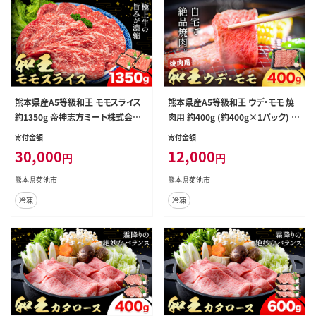
熊本県産A5等級和王 モモスライス
熊本県産A5等級和王 ウデ・モモ 焼
約1350g 帝神志方ミート株式会社
肉用 約400g (約400g×1パック) 帝
《90日以内に出荷予定(土日祝除く)》
神志方ミート株式会社《90日以内に
寄付金額
寄付金額
熊本県 菊池市 牛肉 肉 お肉 和牛 く
出荷予定(土日祝除く)》熊本県 菊池
30,000
12,000
円
円
まもと黒毛和牛 熊本県産 A5 和王
市 牛肉 肉 お肉 和牛 くまもと黒毛和
ももスライス モモ肉 もも肉 スライ
牛 熊本県産 A5 和王 ウデ肉 モモ肉
熊本県菊池市
熊本県菊池市
ス---0149-3009---
焼肉---0149-3012---
冷凍
冷凍