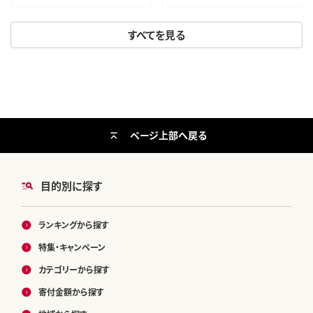
お取り寄せ---300-5443---
身 霜降り たてがみ 熊本県産 九
州産 送料無料 ---069-1933---
すべてを見る
ページ上部へ戻る
目的別に探す
ランキングから探す
特集・キャンペーン
カテゴリーから探す
寄付金額から探す