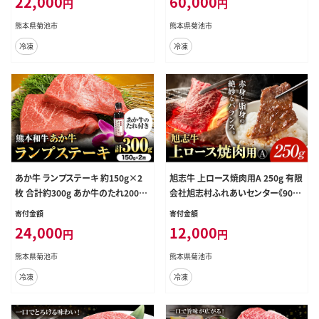
22,000
60,000
円
円
《30日以内に出荷予定(土日祝除く)》
日以内に出荷予定(土日祝除く)》---0
---071-1437---
71-1441---
熊本県菊池市
熊本県菊池市
冷凍
冷凍
あか牛 ランプステーキ 約150g×2
旭志牛 上ロース焼肉用A 250g 有限
枚 合計約300g あか牛のたれ200m
会社旭志村ふれあいセンター《90日
l付き 和牛 ステーキ ランプ 熊本県産
以内に出荷予定(土日祝除く)》お肉
寄付金額
寄付金額
九州産 国産 冷凍 送料無料《30日以
牛肉 ロース 焼き肉 菊池ブランド牛
24,000
12,000
円
円
内に出荷予定(土日祝除く)》---071-1
冷凍 送料無料---001-1945---
438---
熊本県菊池市
熊本県菊池市
冷凍
冷凍