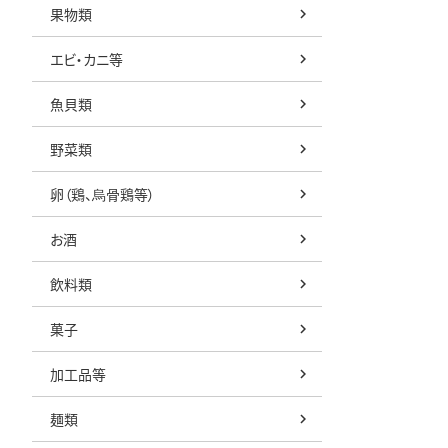
果物類
エビ・カニ等
魚貝類
野菜類
卵（鶏、烏骨鶏等）
お酒
飲料類
菓子
加工品等
麺類