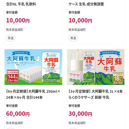
合計6L 牛乳 乳飲料
ケース 生乳 成分無調整
寄付金額
寄付金額
10,000
10,000
円
円
熊本県益城町
熊本県益城町
常温
常温
【6ヶ月定期便】大阿蘇牛乳 250ml×
【3ヶ月定期便】 大阿蘇牛乳 1L×6本
24本×6ヶ月 合計144本
らくのうマザーズ 新鮮 牛乳
寄付金額
寄付金額
60,000
30,000
円
円
熊本県益城町
熊本県益城町