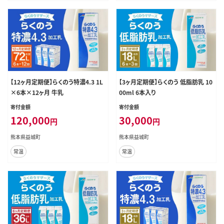
【12ヶ月定期便】らくのう特濃4.3 1L
【3ヶ月定期便】らくのう 低脂肪乳 10
×6本×12ヶ月 牛乳
00ml 6本入り
寄付金額
寄付金額
120,000
30,000
円
円
熊本県益城町
熊本県益城町
常温
常温