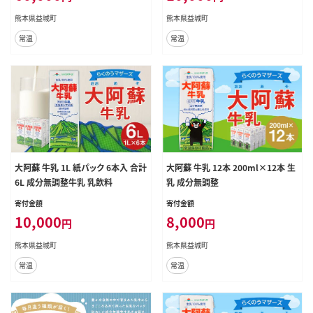
熊本県益城町
熊本県益城町
常温
常温
大阿蘇 牛乳 1L 紙パック 6本入 合計
大阿蘇 牛乳 12本 200ml×12本 生
6L 成分無調整牛乳 乳飲料
乳 成分無調整
寄付金額
寄付金額
10,000
8,000
円
円
熊本県益城町
熊本県益城町
常温
常温