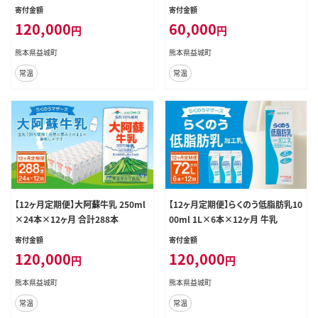
寄付金額
寄付金額
120,000
60,000
円
円
熊本県益城町
熊本県益城町
常温
常温
【12ヶ月定期便】大阿蘇牛乳 250ml
【12ヶ月定期便】らくのう低脂肪乳10
×24本×12ヶ月 合計288本
00ml 1L×6本×12ヶ月 牛乳
寄付金額
寄付金額
120,000
120,000
円
円
熊本県益城町
熊本県益城町
常温
常温