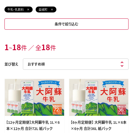
牛乳・乳飲料
益城町
条件で絞り込む
1
18
18
~
件 ／ 全
件
並び替え
【12ヶ月定期便】大阿蘇牛乳 1L×6
【6ヶ月定期便】 大阿蘇牛乳 1L×6本
本×12ヶ月 合計72L 紙パック
×6ヶ月 合計36L 紙パック