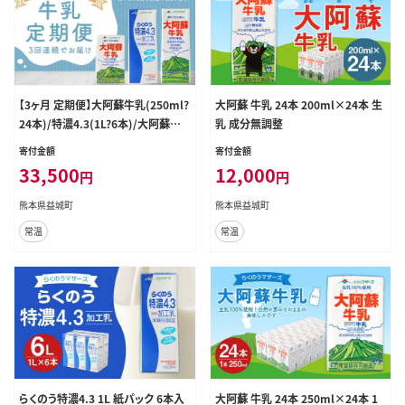
【3ヶ月 定期便】大阿蘇牛乳(250ml?
大阿蘇 牛乳 24本 200ml×24本 生
24本)/特濃4.3(1L?6本)/大阿蘇牛
乳 成分無調整
乳(1L?6本)毎月違うものが届きま
寄付金額
寄付金額
す!
33,500
12,000
円
円
熊本県益城町
熊本県益城町
常温
常温
らくのう特濃4.3 1L 紙パック 6本入
大阿蘇 牛乳 24本 250ml×24本 1