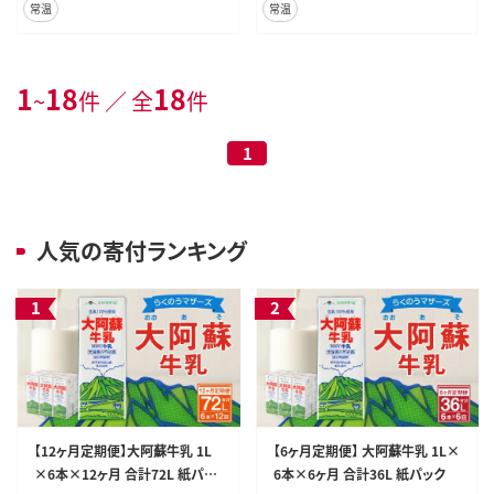
常温
常温
1
18
18
~
件 ／ 全
件
1
人気の寄付ランキング
【12ヶ月定期便】大阿蘇牛乳 1L
【6ヶ月定期便】 大阿蘇牛乳 1L×
×6本×12ヶ月 合計72L 紙パッ
6本×6ヶ月 合計36L 紙パック