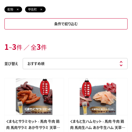
乾物
甲佐町
条件で絞り込む
1
3
3
~
件 ／ 全
件
並び替え
くまもとサラミセット - 馬肉 牛肉 鶏
くまもと生ハムセット - 馬肉 牛肉 鶏
肉 馬肉サラミ あか牛サラミ 天草大
肉 馬肉生ハム あか牛生ハム 天草大