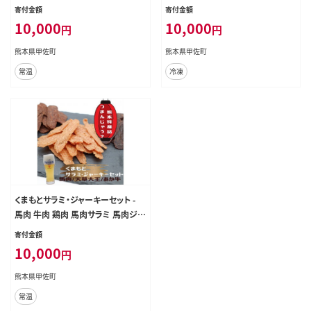
王サラミ 詰め合わせセット おやつ
王生ハム 詰め合わせセット おやつ
寄付金額
寄付金額
おつまみ 珍味 おすすめ 熊本県 甲佐
おつまみ 珍味 おすすめ 熊本県 甲佐
10,000
10,000
円
円
町
町
熊本県甲佐町
熊本県甲佐町
常温
冷凍
くまもとサラミ・ジャーキーセット -
馬肉 牛肉 鶏肉 馬肉サラミ 馬肉ジャ
ーキー あか牛サラミ あか牛ジャー
寄付金額
キー 天草大王サラミ 天草大王ジャ
10,000
円
ーキー 詰め合わせセット おやつ お
つまみ 珍味 おすすめ 熊本県 甲佐町
熊本県甲佐町
常温