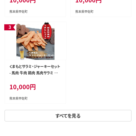
め 熊本県 甲佐町
め 熊本県 甲佐町
熊本県甲佐町
熊本県甲佐町
くまもとサラミ・ジャーキーセット
- 馬肉 牛肉 鶏肉 馬肉サラミ 馬
肉ジャーキー あか牛サラミ あか
10,000円
牛ジャーキー 天草大王サラミ 天
草大王ジャーキー 詰め合わせセ
ット おやつ おつまみ 珍味 おす
熊本県甲佐町
すめ 熊本県 甲佐町
すべてを見る