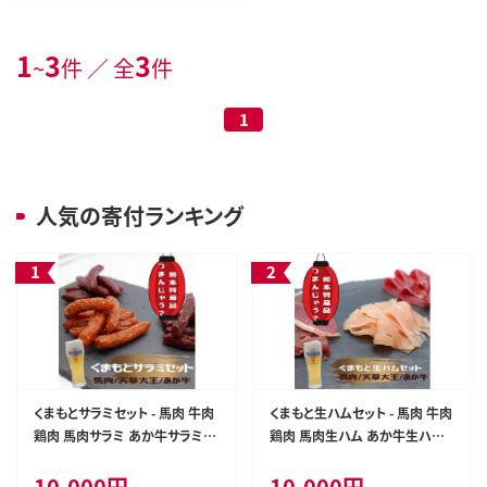
1
3
3
~
件 ／ 全
件
1
人気の寄付ランキング
くまもとサラミセット - 馬肉 牛肉
くまもと生ハムセット - 馬肉 牛肉
鶏肉 馬肉サラミ あか牛サラミ
鶏肉 馬肉生ハム あか牛生ハム
天草大王サラミ 詰め合わせセッ
天草大王生ハム 詰め合わせセッ
10,000円
10,000円
ト おやつ おつまみ 珍味 おすす
ト おやつ おつまみ 珍味 おすす