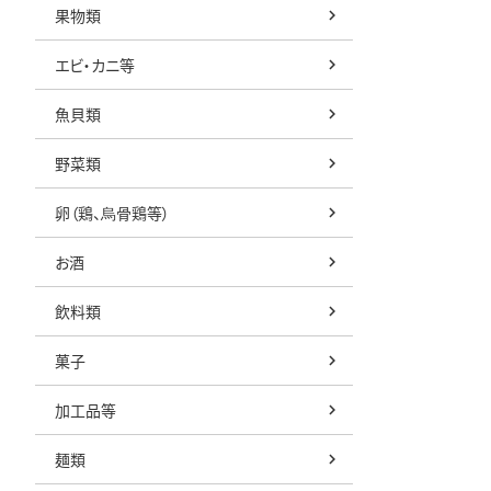
果物類
エビ・カニ等
魚貝類
野菜類
卵（鶏、烏骨鶏等）
お酒
飲料類
菓子
加工品等
麺類