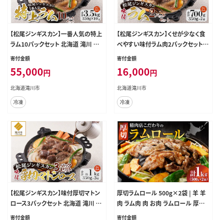
【松尾ジンギスカン】一番人気の特上
【松尾ジンギスカン】くせが少なく食
ラム10パックセット 北海道 滝川 ソ
べやすい味付ラム肉2パックセット
ウルフード 成吉思汗 BBQ 肉 焼き肉
北海道 ソウルフード 成吉思汗 BBQ
寄付金額
寄付金額
焼肉 バーべキュー ラム マトン ラム
肉 焼き肉 焼肉 バーべキュー ラム マ
55,000
16,000
円
円
肉 羊 羊肉 ジンギスカン タレ 味付
トン ラム肉 羊 羊肉 ジンギスカン タ
個包装 冷凍 おすすめ
レ 味付 個包装 冷凍 おすすめ
北海道滝川市
北海道滝川市
冷凍
冷凍
【松尾ジンギスカン】味付厚切マトン
厚切ラムロール 500g×2袋 | 羊 羊
ロース3パックセット 北海道 滝川 ソ
肉 ラム肉 肉 お肉 ラムロール 厚切り
ウルフード 成吉思汗 BBQ 肉 焼き肉
熟成 冷凍 ヘルシー 伝統食材 ジンギ
寄付金額
寄付金額