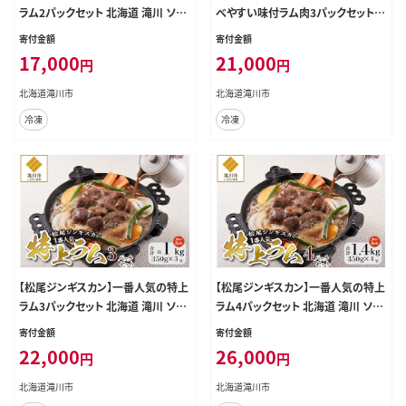
ラム2パックセット 北海道 滝川 ソウ
べやすい味付ラム肉3パックセット
ルフード 成吉思汗 BBQ 肉 焼き肉
北海道 ソウルフード 成吉思汗 BBQ
寄付金額
寄付金額
焼肉 バーべキュー ラム マトン ラム
肉 焼き肉 焼肉 バーべキュー ラム マ
17,000
21,000
円
円
肉 羊 羊肉 ジンギスカン タレ 味付
トン ラム肉 羊 羊肉 ジンギスカン タ
個包装 冷凍 おすすめ
レ 味付 個包装 冷凍 おすすめ
北海道滝川市
北海道滝川市
冷凍
冷凍
【松尾ジンギスカン】一番人気の特上
【松尾ジンギスカン】一番人気の特上
ラム3パックセット 北海道 滝川 ソウ
ラム4パックセット 北海道 滝川 ソウ
ルフード 成吉思汗 BBQ 肉 焼き肉
ルフード 成吉思汗 BBQ 肉 焼き肉
寄付金額
寄付金額
焼肉 バーべキュー ラム マトン ラム
焼肉 バーべキュー ラム マトン ラム
22,000
26,000
円
円
肉 羊 羊肉 ジンギスカン タレ 味付
肉 羊 羊肉 ジンギスカン タレ 味付
個包装 冷凍 おすすめ
個包装 冷凍 おすすめ
北海道滝川市
北海道滝川市