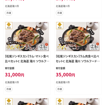
冷凍 おすすめ
おすすめ
北海道滝川市
北海道滝川市
冷凍
冷凍
【松尾ジンギスカン】ラム・マトン食べ
【松尾ジンギスカン】ラム肉食べ比べ
比べセットC 北海道 滝川 ソウルフー
セットC 北海道 滝川 ソウルフード
ド 成吉思汗 BBQ 肉 焼き肉 焼肉 バ
成吉思汗 BBQ 肉 焼き肉 焼肉 バー
寄付金額
寄付金額
ーべキュー ラム マトン ラム肉 羊 羊
べキュー ラム マトン ラム肉 羊 羊肉
31,000
35,000
円
円
肉 ジンギスカン タレ 味付 個包装 冷
ジンギスカン タレ 味付 個包装 冷凍
凍 おすすめ
おすすめ
北海道滝川市
北海道滝川市
冷凍
冷凍