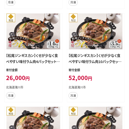
冷凍
冷凍
【松尾ジンギスカン】くせが少なく食
【松尾ジンギスカン】くせが少なく食
べやすい味付ラム肉4パックセット
べやすい味付ラム肉10パックセット
北海道 ソウルフード 成吉思汗 BBQ
北海道 ソウルフード 成吉思汗 BBQ
寄付金額
寄付金額
肉 焼き肉 焼肉 バーべキュー ラム マ
肉 焼き肉 焼肉 バーべキュー ラム マ
26,000
52,000
円
円
トン ラム肉 羊 羊肉 ジンギスカン タ
トン ラム肉 羊 羊肉 ジンギスカン タ
レ 味付 個包装 冷凍 おすすめ
レ 味付 個包装 冷凍 おすすめ
北海道滝川市
北海道滝川市
冷凍
冷凍