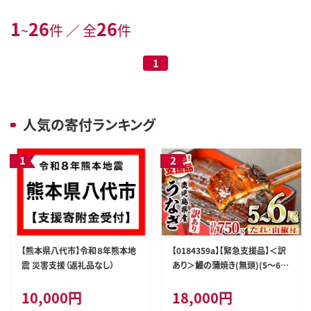
1
26
26
~
件 ／ 全
件
1
人気の寄付ランキング
【熊本県八代市】令和８年熊本地
【0184359a】【緊急支援品】＜訳
震 災害支援（返礼品なし）
あり＞鰻の蒲焼き(無頭)(5～6
尾・計約750g・タレ、山椒付) う
10,000円
18,000円
なぎ ウナギ 鰻 国産 蒲焼 蒲焼き
たれ 鹿児島 ふるさと 人気 支援