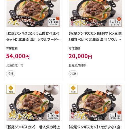
【松尾ジンギスカン】ラム肉食べ比べ
【松尾ジンギスカン】味付マトン三昧!
セットD 北海道 滝川 ソウルフード
3種食べ比べ 北海道 滝川 ソウルフ
成吉思汗 BBQ 肉 焼き肉 焼肉 バー
ード 成吉思汗 BBQ 肉 焼き肉 焼肉
寄付金額
寄付金額
べキュー ラム マトン ラム肉 羊 羊肉
バーべキュー ラム マトン ラム肉 羊
54,000
20,000
円
円
ジンギスカン タレ 味付 個包装 冷凍
羊肉 ジンギスカン タレ 味付 個包装
おすすめ
冷凍 おすすめ
北海道滝川市
北海道滝川市
冷凍
冷凍
【松尾ジンギスカン】一番人気の特上
【松尾ジンギスカン】くせが少なく食