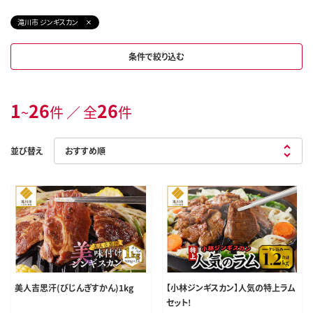
滝川市 ジンギスカン
条件で絞り込む
1
26
26
~
件 ／ 全
件
並び替え
美人吉思汗(びじんぎすかん)1kg
【小林ジンギスカン】人気の特上ラム
セット!