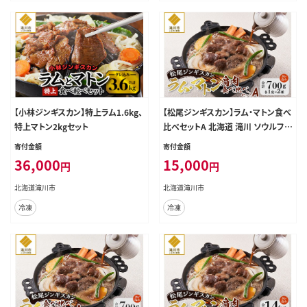
【小林ジンギスカン】特上ラム1.6kg、
【松尾ジンギスカン】ラム・マトン食べ
特上マトン2kgセット
比べセットA 北海道 滝川 ソウルフー
ド 成吉思汗 BBQ 肉 焼き肉 焼肉 バ
寄付金額
寄付金額
ーべキュー ラム マトン ラム肉 羊 羊
36,000
15,000
円
円
肉 ジンギスカン タレ 味付 個包装 冷
凍 おすすめ
北海道滝川市
北海道滝川市
冷凍
冷凍