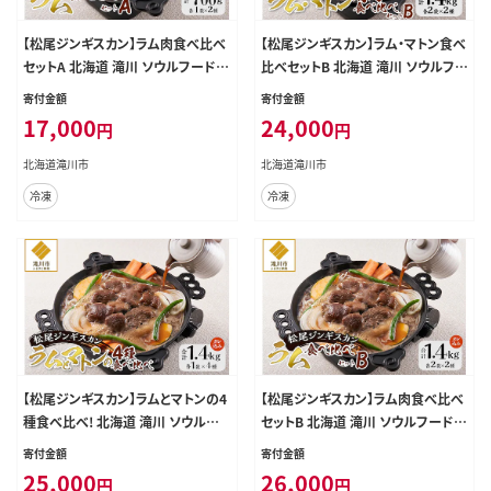
【松尾ジンギスカン】ラム肉食べ比べ
【松尾ジンギスカン】ラム・マトン食べ
セットA 北海道 滝川 ソウルフード
比べセットB 北海道 滝川 ソウルフー
成吉思汗 BBQ 肉 焼き肉 焼肉 バー
ド 成吉思汗 BBQ 肉 焼き肉 焼肉 バ
寄付金額
寄付金額
べキュー ラム マトン ラム肉 羊 羊肉
ーべキュー ラム マトン ラム肉 羊 羊
17,000
24,000
円
円
ジンギスカン タレ 味付 個包装 冷凍
肉 ジンギスカン タレ 味付 個包装 冷
おすすめ
凍 おすすめ
北海道滝川市
北海道滝川市
冷凍
冷凍
【松尾ジンギスカン】ラムとマトンの4
【松尾ジンギスカン】ラム肉食べ比べ
種食べ比べ! 北海道 滝川 ソウルフ
セットB 北海道 滝川 ソウルフード
ード 成吉思汗 BBQ 肉 焼き肉 焼肉
成吉思汗 BBQ 肉 焼き肉 焼肉 バー
寄付金額
寄付金額
バーべキュー ラム マトン ラム肉 羊
べキュー ラム マトン ラム肉 羊 羊肉
25,000
26,000
円
円
羊肉 ジンギスカン タレ 味付 個包装
ジンギスカン タレ 味付 個包装 冷凍