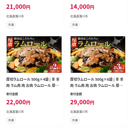
焼肉 バーべキュー ラム マトン ラム
スカン ステーキ バーベキュー 焼肉
21,000
14,000
円
円
肉 羊 羊肉 ジンギスカン タレ 味付
グルメ おかず ギフト 贈答 北海道 滝
個包装 冷凍 おすすめ
川市
北海道滝川市
北海道滝川市
冷凍
冷凍
厚切ラムロール 500g×4袋 | 羊 羊
厚切ラムロール 500g×6袋 | 羊 羊
肉 ラム肉 肉 お肉 ラムロール 厚切り
肉 ラム肉 肉 お肉 ラムロール 厚切り
熟成 冷凍 ヘルシー 伝統食材 ジンギ
熟成 冷凍 ヘルシー 伝統食材 ジンギ
寄付金額
寄付金額
スカン ステーキ バーベキュー 焼肉
スカン ステーキ バーベキュー 焼肉
22,000
29,000
円
円
グルメ おかず ギフト 贈答 北海道 滝
グルメ おかず ギフト 贈答 北海道 滝
川市
川市
北海道滝川市
北海道滝川市
冷凍
冷凍