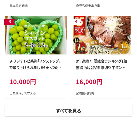
【アクアおおすみ】
熊本県八代市
鹿児島県東串良町
★フジテレビ系列「ノンストップ」
3年連続 年間総合ランキング1位
で取り上げられました！★＜202
獲得！仙台名物 厚切り 牛タン 塩
6年発送先行予約＞南アルプス
仕込み 1kg(200g×5P) 牛たん
10,000円
16,000円
市産シャインマスカット1.2kg以
スライス 塩味 [牛タン タン塩 希
上（2～3房） クール便発送 ALPA
少 部位 タン中 タン元 塩ダレ タ
G007
レ 小分け 仙台 名物 厚切 肉厚
山梨県南アルプス市
宮城県利府町
おいしい 美味 牛 肉 焼肉 バー
ベキュー BBQ 宮城県 利府町 船
すべてを見る
田食品]