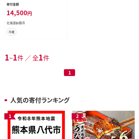
北海道 セット F4F-4195
寄付金額
14,500
円
北海道釧路市
冷蔵
1
1
1
~
件 ／ 全
件
1
人気の寄付ランキング