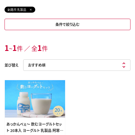
釧路市 乳製品
条件で絞り込む
1
1
1
~
件 ／ 全
件
並び替え
あっかんべぇ～ 飲むヨーグルトセッ
ト 20本入 ヨーグルト 乳製品 阿寒