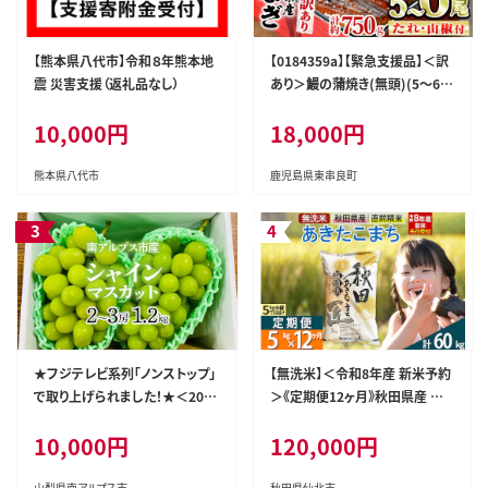
【熊本県八代市】令和８年熊本地
【0184359a】【緊急支援品】＜訳
震 災害支援（返礼品なし）
あり＞鰻の蒲焼き(無頭)(5～6
尾・計約750g・タレ、山椒付) う
10,000円
18,000円
なぎ ウナギ 鰻 国産 蒲焼 蒲焼き
たれ 鹿児島 ふるさと 人気 支援
【アクアおおすみ】
熊本県八代市
鹿児島県東串良町
★フジテレビ系列「ノンストップ」
【無洗米】＜令和8年産 新米予約
で取り上げられました！★＜202
＞《定期便12ヶ月》秋田県産 あき
6年発送先行予約＞南アルプス
たこまち 5kg (5kg×1袋) ×12
10,000円
120,000円
市産シャインマスカット1.2kg以
回 5キロ お米 匠 [サンファーム
上（2～3房） クール便発送 ALPA
西木 米5kg 米 5kg 米 5kg定期
G007
便 お米定期便 あきたこまち ごは
山梨県南アルプス市
秋田県仙北市