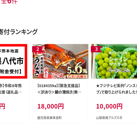
6
 全
件
寄付ランキング
市】令和８年熊
【0184359a】【緊急支援品】
★フジテレビ系列「ノンス
支援（返礼品な
＜訳あり＞鰻の蒲焼き(無頭)
プ」で取り上げられました
(5～6尾・計約750g・タレ、山
＜2026年発送先行予約
0円
18,000円
10,000円
椒付) うなぎ ウナギ 鰻 国産
アルプス市産シャインマス
蒲焼 蒲焼き たれ 鹿児島 ふ
ット1.2kg以上（2～3房） 
るさと 人気 支援 【アクアお
ール便発送 ALPAG007
鹿児島県東串良町
山梨県南アルプス市
おすみ】