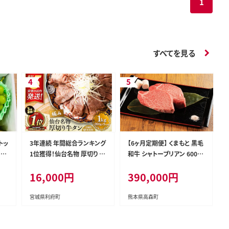
1
すべてを見る
トッ
3年連続 年間総合ランキング
【6ヶ月定期便】 くまもと 黒毛
！★
1位獲得！仙台名物 厚切り 牛
和牛 シャトーブリアン 600g
＞南
タン 塩仕込み 1kg(200g×5
(200g×3枚) 熊本 和牛 牛肉
16,000円
390,000円
カ
P) 牛たん スライス 塩味 [牛
お肉 ステーキ
ク
タン タン塩 希少 部位 タン中
タン元 塩ダレ タレ 小分け
宮城県利府町
熊本県高森町
仙台 名物 厚切 肉厚 おいし
い 美味 牛 肉 焼肉 バーベキ
ュー BBQ 宮城県 利府町 船