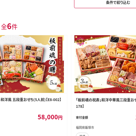
条件で絞り込む
6
 全
件
和洋風 五段重おせち(5人前)【E8-002】
「板前魂の祝寿」和洋中華風三段重おせち
178】
58,000
円
寄付金額
福岡県飯塚市