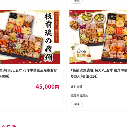
冷凍
翔」特大八.五寸 和洋中華風三段重おせ
「板前魂の琥珀」特大八.五寸 和洋中
-056】
ち(5人前)【E-114】
45,000
円
寄付金額
福岡県飯塚市
冷凍