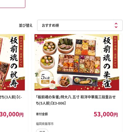
並び替え
(3人前)【C-
「板前魂の朱雀」特大八.五寸 和洋中華風三段重おせ
ち(5人前)【E3-006】
30,000
53,000
円
円
寄付金額
福岡県飯塚市