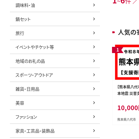
1
6
~
件 ／
調味料・油
鍋セット
人気の
旅行
イベントやチケット等
地域のお礼の品
スポーツ・アウトドア
【熊本県八代
雑貨・日用品
本地震 災害
し）
美容
10,00
ファッション
熊本県八代市
家具・工芸品・装飾品