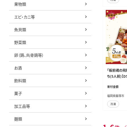
果物類
エビ・カニ等
魚貝類
野菜類
卵（鶏、烏骨鶏等）
お酒
「板前魂の飛
ち(5人前)【D5
飲料類
寄付金額
菓子
福岡県飯塚市
冷凍
加工品等
麺類