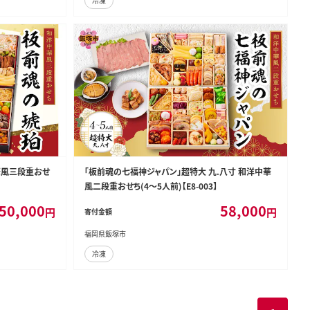
冷凍
華風三段重おせ
「板前魂の七福神ジャパン」超特大 九.八寸 和洋中華
風二段重おせち(4～5人前)【E8-003】
50,000
58,000
円
円
寄付金額
福岡県飯塚市
冷凍