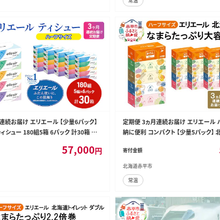
常温
連続お届け エリエール 【少量6パック】
定期便 3ヵ月連続お届け エリエール 
ィシュー 180組5箱 6パック 計30箱 箱
納に便利 コンパクト 【少量5パック】 
ックスティッシュ ペーパー 紙 防災 常備
ー 300組 5箱×5パック 計25箱 なま
57,000
円
寄付金額
番 北海道 赤平市
量 防災 常備品 備蓄品 消耗品 日用品
北海道赤平市
常温