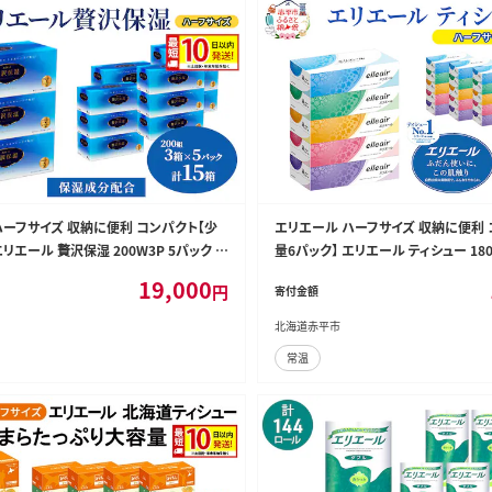
ハーフサイズ 収納に便利 コンパクト【少
エリエール ハーフサイズ 収納に便利 
エリエール 贅沢保湿 200W3P 5パック 計
量6パック】 エリエール ティシュー 18
10日以内配送 最短配送 箱 保湿成分配合
計30箱 最短 10日以内配送 最短配送
19,000
円
寄付金額
 防災 常備品 備蓄品
ックス 紙 防災 常備品 備蓄品 消耗品
北海道赤平市
常温