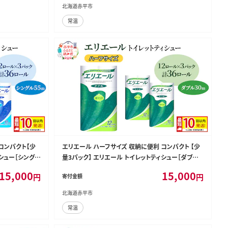
海道 赤平市
北海道赤平市
常温
コンパクト【少
エリエール ハーフサイズ 収納に便利 コンパクト 【少
シュー［シング
量3パック】 エリエール トイレットティシュー［ダブル
 最短 10日以内
30m］12R×3パック（計36ロール） 最短 10日以内配
15,000
15,000
円
円
寄付金額
 消耗品 定番
送 最短配送 紙 防災 常備品 備蓄品 消耗品 定番
北海道赤平市
常温