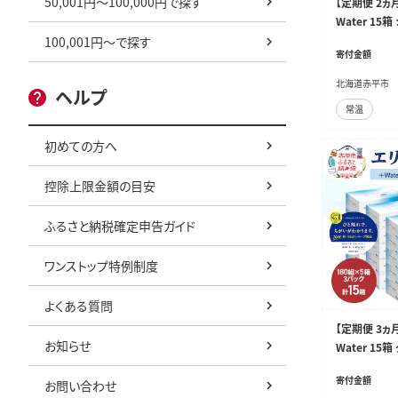
50,001円～100,000円で探す
【定期便 2ヵ
Water 15
パー ティッシ
100,001円～で探す
寄付金額
ペーパー 紙 
北海道赤平市
ヘルプ
常温
初めての方へ
控除上限金額の目安
ふるさと納税確定申告ガイド
ワンストップ特例制度
よくある質問
【定期便 3ヵ
お知らせ
Water 15
ー ティッシュ
寄付金額
お問い合わせ
ーパー 紙 防