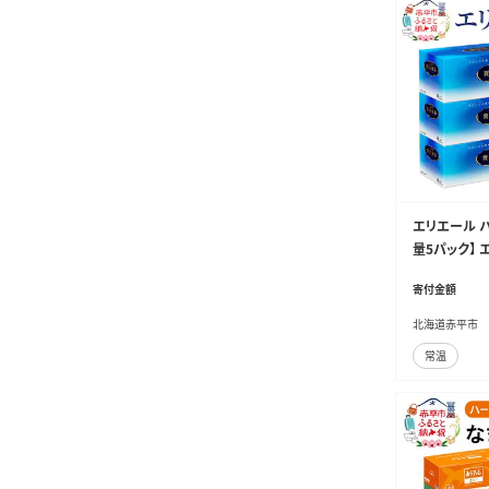
エリエール 
量5パック】 
15箱 最短 
寄付金額
ティッシュ 紙
北海道赤平市
常温