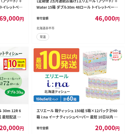
〈アソート〉 ＋
【定期便 2ヵ月連続お届け】エリエール 〈アソート〉 ＋
ル トイレットペー
Water 15箱 ダブル30m 48ロール トイレットペーパ
シュ まとめ買い
ー ティッシュ トイレ ボックスティッシュ まとめ買い ペ
69,000
46,000
円
円
寄付金額
品 日用品
ーパー 紙 防災 常備品 備蓄品 消耗品 備蓄 日用品
北海道赤平市
常温
0m 12R 6
エリエール 箱ティッシュ 150組 5箱×12パック 計60
送 最短配送 まと
箱 i:na イーナ ティッシュペーパー 最短 10日以内 最
備品 備蓄品 消
短配送 ボックスティシュー まとめ買い ペーパー 紙 防
20,000
20,000
円
円
寄付金額
料 北海道 赤平
災 常備品 備蓄品 消耗品 備蓄 日用品 生活必需品 北