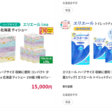
市
北海道赤平市
常温
ハーフサイズ 収納に便利 コンパクト 少
エリエール ハーフサイズ 収納に便利 
na 北海道 ティシュー 150組 5箱 6パック
量3パック】 エリエール トイレットティ
 10日以内配送 最短配送 イーナ ティッシ
ル 55m］12R×3パック（計36ロール）
15,000
円
寄付金額
ックス 防災 常備品 備蓄品 消耗品 日用
配送 最短配送 紙 防災 常備品 備蓄品
北海道赤平市
常温