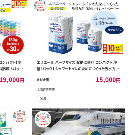
コンパクト【少
エリエール ハーフサイズ 収納に便利 コンパクト【少
0組5箱 6パック
量3パック】 シャワートイレのためにつくった吸水力が
 箱ティッシュ ボ
2倍 トイレットペーパー ダブル 25m 12R 3パック 計
19,000
15,000
円
円
寄付金額
 生活必需品
36ロール 最短 10日以内配送 最短配送 防災 常備品
備蓄品
北海道赤平市
常温