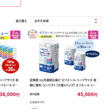
並び替え
ハーフサイズ 収
定期便 3ヵ月連続お届け エリエール ハーフサイズ 収
エリエール ティ
納に便利 コンパクト 【少量3パック】 エリエール シャ
ティッシュ ボック
ワートイレのためにつくった吸水力が2倍 トイレットペ
38,000
45,000
円
円
寄付金額
 定番
ーパー ダブル 25m 12R 3パック 計36ロール
北海道赤平市