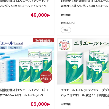
月連続お届け】エリエール 〈アソート〉 ＋
【定期便 3ヵ月連続お届け】エリエール 
箱 シングル 55m 48ロール トイレットペー
Water 15箱 シングル 55m 48ロー
ュ トイレ ボックスティッシュ まとめ買い
パー ティッシュ トイレ ボックスティッ
46,000
円
寄付金額
防災 常備品 備蓄品 消耗品 日用品
ペーパー 紙 防災 常備品 備蓄品 消耗
北海道赤平市
常温
月連続お届け】エリエール 〈アソート〉 ＋
エリエール トイレットティシュー ダブル 3
箱 ダブル30m 48ロール トイレットペーパ
パック 計72ロール 最短 10日以内配
 トイレ ボックスティッシュ まとめ買い ペ
め買い トイレットペーパー 紙 防災 常
69,000
円
寄付金額
災 常備品 備蓄品 消耗品 備蓄 日用品
耗品 備蓄 日用品 生活必需品 送料無