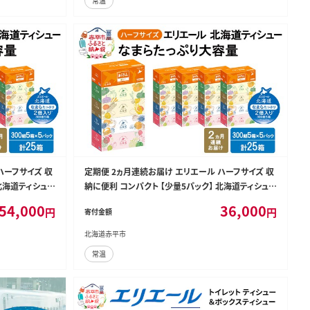
常温
ハーフサイズ 収
定期便 2ヵ月連続お届け エリエール ハーフサイズ 収
北海道ティシュ
納に便利 コンパクト 【少量5パック】 北海道ティシュ
らたっぷり 大容
ー 300組 5箱×5パック 計25箱 なまらたっぷり 大容
54,000
36,000
円
円
寄付金額
量 防災 常備品 備蓄品 消耗品 日用品
北海道赤平市
常温