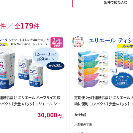
条件で絞り込む
179
件 ／ 全
件
月連続お届け エリエール ハーフサイズ 収
定期便 2ヵ月連続お届け エリエール 
パクト 【少量3パック】 エリエール シャ
納に便利 コンパクト 【少量6パック】 
ためにつくった吸水力が2倍 トイレットペ
シュー 180組5箱 6パック 計30箱 箱
30,000
円
寄付金額
25m 12R 3パック 計36ロール
スティッシュ ペーパー 紙 防災 常備品
北海道赤平市