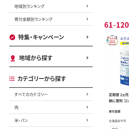
地域別ランキング
寄付金額別ランキング
61
120
~
特集・キャンペーン
地域から探す
カテゴリーから探す
すべてのカテゴリー
定期便 2ヵ
納に便利 コン
肉
ワートイレの
寄付金額
ーパー ダブル 
米・パン
北海道赤平市