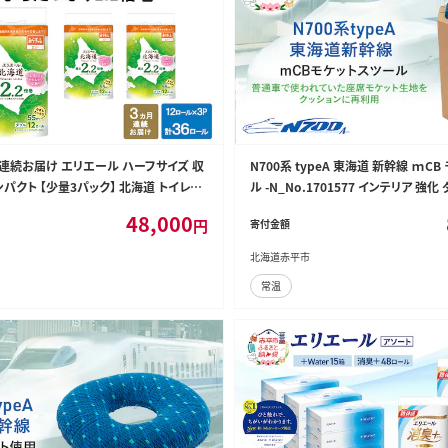
月連続お届け エリエール ハーフサイズ 収
N700系 typeA 東海道 新幹線 ｍC
パクト 【少量3パック】 北海道 トイレッ
ル -N_No.1701577 インテリア 強
m 12ロール 3パック なまらたっぷり 2.2
腰掛け 軽量 エコ アップサイクル 再利
48,000
円
寄付金額
ットペーパー 大容量 まとめ買い
電車 鉄道 北海道 赤平市 国産 日本製
北海道赤平市
常温