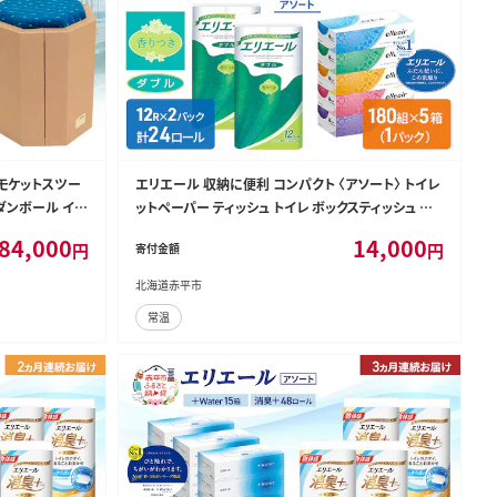
B モケットスツー
エリエール 収納に便利 コンパクト 〈アソート〉 トイレ
化 ダンボール イス
ットペーパー ティッシュ トイレ ボックスティッシュ テ
用 リサイクル
ィッシュ まとめ買い ペーパー ひとり暮らし 紙 防災 常
84,000
14,000
円
円
寄付金額
備品 備蓄品 消耗品 定番 北海道 赤平市
北海道赤平市
常温