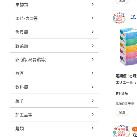
常温
果物類
エビ・カニ等
魚貝類
野菜類
卵（鶏、烏骨鶏等）
お酒
定期便 3ヵ月
エリエール テ
飲料類
ティッシュ ボ
寄付金額
品 消耗品 定
菓子
北海道赤平市
常温
加工品等
麺類