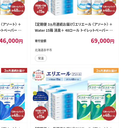
〈アソート〉 ＋
【定期便 3ヵ月連続お届け】エリエール 〈アソート〉 ＋
レットペーパー テ
Water 15箱 消臭＋ 48ロール トイレットペーパー テ
とめ買い ペーパ
ィッシュ トイレ ボックスティッシュ まとめ買い ペーパ
46,000
69,000
円
円
寄付金額
蓄 日用品
ー 紙 防災 常備品 備蓄品 消耗品 備蓄 日用品
北海道赤平市
常温