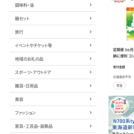
調味料・油
鍋セット
旅行
イベントやチケット等
定期便 3ヵ
納に便利 コン
地域のお礼の品
ト ダブル 55
寄付金額
倍巻 トイレ
スポーツ・アウトドア
北海道赤平市
雑貨・日用品
常温
美容
ファッション
家具・工芸品・装飾品