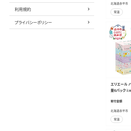
北海道赤平市
利用規約
常温
プライバシーポリシー
エリエール 
量6パック i:
計30箱 最短
寄付金額
ュペーパー ボ
品
北海道赤平市
常温