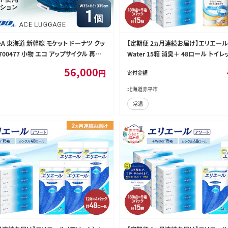
peA 東海道 新幹線 モケット ドーナツ クッ
【定期便 2ヵ月連続お届け】エリエール 
700477 小物 エコ アップサイクル 再利
Water 15箱 消臭＋ 48ロール トイ
 電車 鉄道 北海道 赤平市 国産 日本製
ィッシュ トイレ ボックスティッシュ ま
56,000
円
寄付金額
ー 紙 防災 常備品 備蓄品 消耗品 備
北海道赤平市
常温