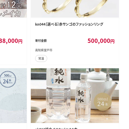
】
kn044［選べる］赤サンゴのファッションリング
38,000
500,000
円
円
寄付金額
高知県室戸市
常温