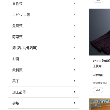
果物類
エビ・カニ等
魚貝類
野菜類
卵（鶏、烏骨鶏等）
お酒
kn011【特
玉使用）
飲料類
寄付金額
菓子
高知県室戸市
常温
加工品等
麺類