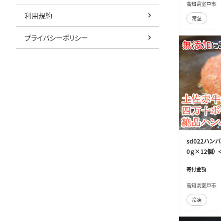
高知県室戸市
利用規約
常温
プライバシーポリシー
sd022ハン
0ｇ×12個）
希少 土佐あ
寄付金額
高知県室戸市
冷凍