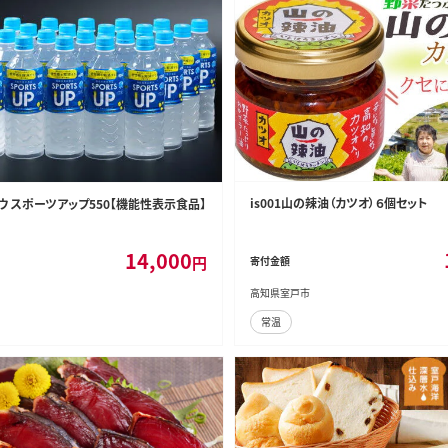
is001山の辣油（カツオ）６個セット
ミウ スポーツアップ550【機能性表示食品】
14,000
円
寄付金額
高知県室戸市
常温