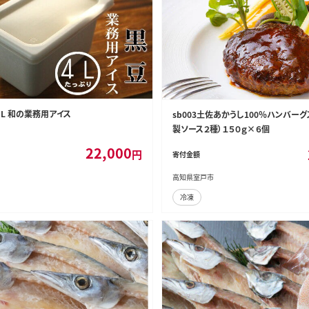
４L 和の業務用アイス
sb003土佐あかうし100％ハンバー
製ソース２種）１５０ｇ×６個
22,000
円
寄付金額
高知県室戸市
冷凍