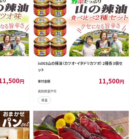
is003山の辣油（カツオ・イタドリカツオ）２種各３個セ
ット
11,500
11,500
円
円
寄付金額
高知県室戸市
常温