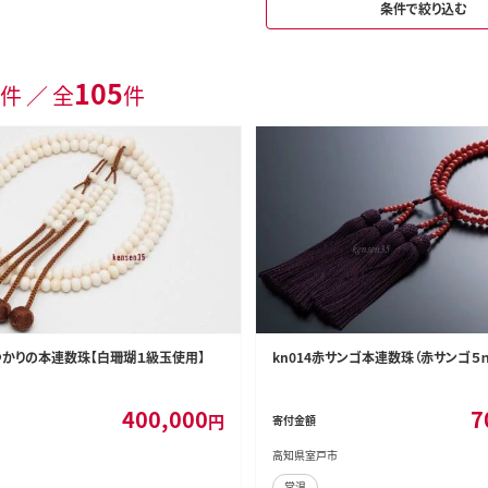
条件で絞り込む
105
件 ／ 全
件
海ゆかりの本連数珠【白珊瑚１級玉使用】
kn014赤サンゴ本連数珠（赤サンゴ
400,000
7
円
寄付金額
高知県室戸市
常温