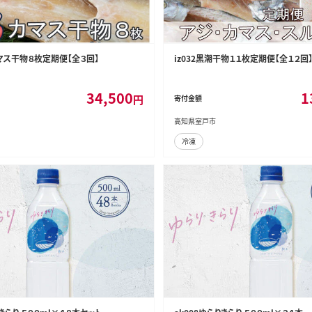
カマス干物８枚定期便【全３回】
iz032黒潮干物１１枚定期便【全１２回
34,500
1
円
寄付金額
高知県室戸市
冷凍