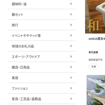
調味料・油
鍋セット
旅行
イベントやチケット等
mt015黒豆
地域のお礼の品
寄付金額
スポーツ・アウトドア
高知県室戸市
雑貨・日用品
冷凍
美容
ファッション
家具・工芸品・装飾品