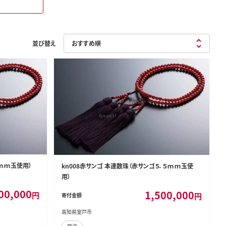
並び替え
５ｍｍ玉使用）
kn008赤サンゴ 本連数珠（赤サンゴ５．５ｍｍ玉使
用）
00,000
1,500,000
円
円
寄付金額
高知県室戸市