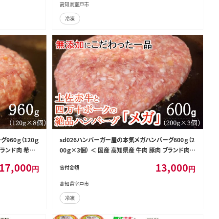
高知県室戸市
冷凍
960ｇ（120ｇ
sd026ハンバーガー屋の本気メガハンバーグ600ｇ（2
ブランド肉 希少
00ｇ×3個） ＜ 国産 高知県産 牛肉 豚肉 ブランド肉
希少 土佐あかうし 四万十ポーク ＞
17,000
13,000
円
円
寄付金額
高知県室戸市
冷凍