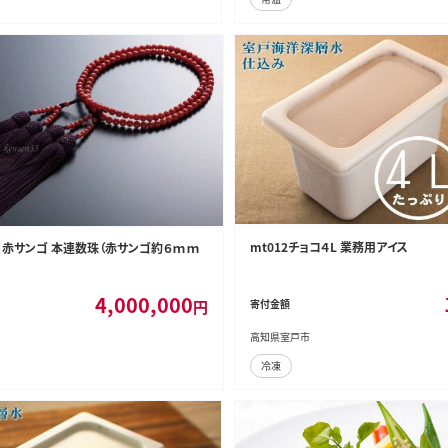
mt012チョコ４L 業務用アイス
級】赤サンゴ 本連数珠（赤サンゴ約６ｍｍ
4,000,000
円
寄付金額
高知県室戸市
冷凍