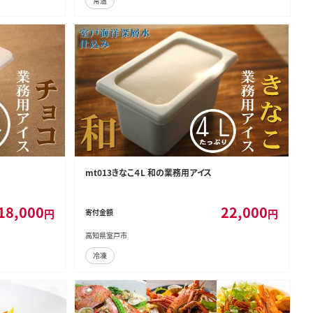
常温
mt013きなこ４L 和の業務用アイス
18,000
22,000
円
円
寄付金額
高知県室戸市
冷凍