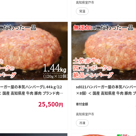
高知県室戸市
常温
バーガー屋の本気ハンバーグ1.44ｋｇ（12
sd021ハンバーガー屋の本気ハンバーグ
 ＜ 国産 高知県産 牛肉 豚肉 ブランド肉
×8個） ＜ 国産 高知県産 牛肉 豚肉 
かうし 四万十ポーク ＞
土佐あかうし 四万十ポーク ＞
25,500
円
寄付金額
高知県室戸市
冷凍