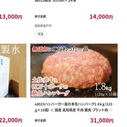
ak012純水 ５００ml×２４本
13,000
14,000
円
円
寄付金額
高知県室戸市
常温
sd023ハンバーガー屋の本気ハンバーグ1.8ｋｇ（120
ｇ×15個） ＜ 国産 高知県産 牛肉 豚肉 ブランド肉 希
少 土佐あかうし 四万十ポーク ＞
22,000
31,000
円
円
寄付金額