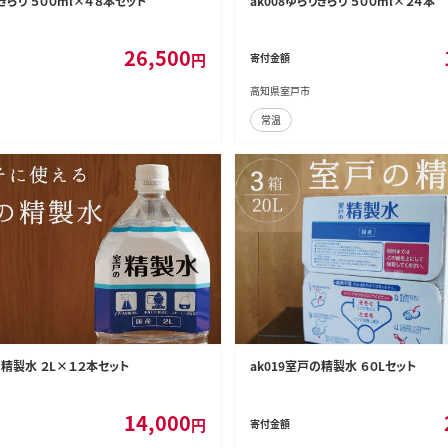
りきらり ５００ml×４８本セット
ak008ゆらりきらり ５００ml×２４本
26,500
円
寄付金額
高知県室戸市
常温
の精製水 ２L×１２本セット
ak019室戸の精製水 ６０Lセット
14,000
円
寄付金額