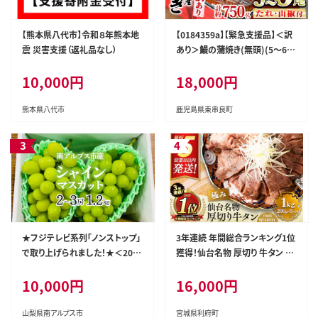
【熊本県八代市】令和８年熊本地
【0184359a】【緊急支援品】＜訳
震 災害支援（返礼品なし）
あり＞鰻の蒲焼き(無頭)(5～6
尾・計約750g・タレ、山椒付) う
10,000円
18,000円
なぎ ウナギ 鰻 国産 蒲焼 蒲焼き
たれ 鹿児島 ふるさと 人気 支援
【アクアおおすみ】
熊本県八代市
鹿児島県東串良町
★フジテレビ系列「ノンストップ」
3年連続 年間総合ランキング1位
で取り上げられました！★＜202
獲得！仙台名物 厚切り 牛タン 塩
6年発送先行予約＞南アルプス
仕込み 1kg(200g×5P) 牛たん
10,000円
16,000円
市産シャインマスカット1.2kg以
スライス 塩味 [牛タン タン塩 希
上（2～3房） クール便発送 ALPA
少 部位 タン中 タン元 塩ダレ タ
G007
レ 小分け 仙台 名物 厚切 肉厚
山梨県南アルプス市
宮城県利府町