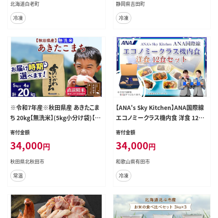
土用の丑の日 寒の丑の日
北海道白老町
静岡県吉田町
冷凍
冷凍
※令和7年産※秋田県産 あきたこま
【ANA's Sky Kitchen】ANA国際線
ち 20kg【無洗米】(5kg小分け袋)【1
エコノミークラス機内食 洋食 12個
回のみお届け】2025年産 お届け時
入り（A1058-1）
寄付金額
寄付金額
期選べる お米 藤岡農産 [藤岡農産
34,000
34,000
円
円
秋田 お米 あきたこまち 米どころ 東
北 北秋田市]
秋田県北秋田市
和歌山県有田市
常温
冷凍