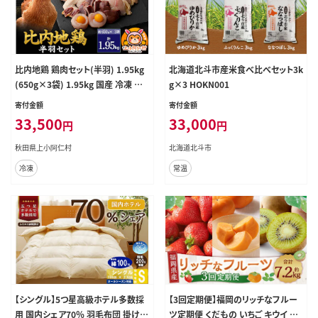
比内地鶏 鶏肉セット(半羽) 1.95kg
北海道北斗市産米食べ比べセット3k
(650g×3袋) 1.95kg 国産 冷凍 鶏
g×3 HOKN001
肉 鳥肉 とり肉
寄付金額
寄付金額
33,500
33,000
円
円
秋田県上小阿仁村
北海道北斗市
冷凍
常温
【シングル】5つ星高級ホテル多数採
【3回定期便】福岡のリッチなフルー
用 国内シェア70％ 羽毛布団 掛け布
ツ定期便 くだもの いちご キウイ 柿