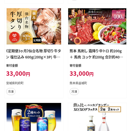
ケット H007-105
《定期便3ヶ月》仙台名物 厚切り 牛タ
熊本 馬刺し 霜降り 中トロ 約200g
ン 塩仕込み 600g(200g×3P) 牛た
＋ 馬肉 ユッケ 約200g 合計約400g
ん スライス 塩味 [牛タン タン塩 希
セット 馬肉 馬刺 お肉 霜降り 冷凍
寄付金額
寄付金額
少 部位 塩ダレ タレ 小分け 仙台 名
33,000
33,000
円
円
物 厚切 肉厚 おいしい 美味 牛 肉 焼
肉 バーベキュー BBQ 宮城県 利府
宮城県利府町
熊本県益城町
町 船田食品]
冷凍
冷凍