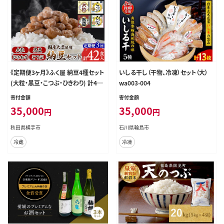
《定期便3ヶ月》ふく屋 納豆4種セット
いしる干し（干物、冷凍）セット（大）
(大粒・黒豆・こつぶ・ひきわり) 計42
wa003-004
食入(大粒・黒豆×各6食／こつぶ・ひ
寄付金額
寄付金額
きわり×各15食) [二代目福治郎 納
35,000
35,000
円
円
豆 ふく屋]
秋田県横手市
石川県輪島市
冷蔵
冷凍