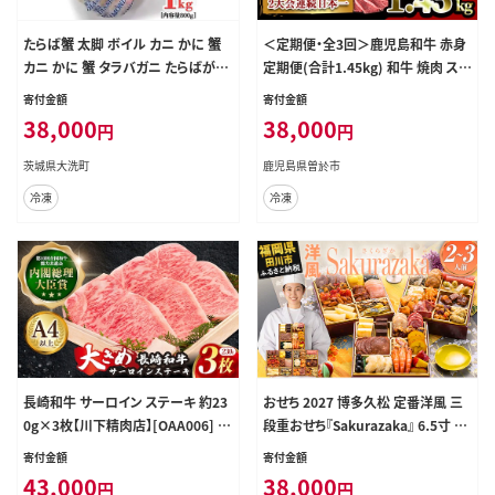
たらば蟹 太脚 ボイル カニ かに 蟹
＜定期便・全3回＞鹿児島和牛 赤身
カニ かに 蟹 タラバガニ たらばがに
定期便(合計1.45kg) 和牛 焼肉 ステ
1000g
ーキ【居食肉】T66
寄付金額
寄付金額
38,000
38,000
円
円
茨城県大洗町
鹿児島県曽於市
冷凍
冷凍
長崎和牛 サーロイン ステーキ 約23
おせち 2027 博多久松 定番洋風 三
0g×3枚【川下精肉店】[OAA006] /
段重おせち『Sakurazaka』 6.5寸 3
国産牛 黒毛和牛 和牛 さーろいん サ
段重 2～3人前 おせち料理 重箱 お
寄付金額
寄付金額
ーロインステーキ肉 ステーキ肉 すて
正月 冷凍おせち 縁起物 祝箸付 福岡
43,000
38,000
円
円
ーき サーロイン 贈答 高級サーロイ
年末配送