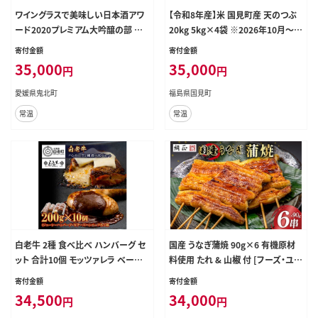
ワイングラスで美味しい日本酒アワ
【令和8年産】米 国見町産 天のつぶ
ード2020プレミアム大吟醸の部 金
20kg 5kg×4袋 ※2026年10月～発
賞受賞 至高の日本酒セット ◇＜酒
送
寄付金額
寄付金額
お酒 日本酒 晩酌 愛媛県＞
35,000
35,000
円
円
愛媛県鬼北町
福島県国見町
常温
常温
白老牛 2種 食べ比べ ハンバーグ セ
国産 うなぎ蒲焼 90g×6 有機原材
ット 合計10個 モッツァレラ ベーコ
料使用 たれ & 山椒 付 [フーズ・ユー
ン 網脂 特製ソース 手造り BY039
綱正 静岡県 吉田町 22424015] う
寄付金額
寄付金額
なぎ 鰻 ウナギ 蒲焼 かばやき 本半串
34,500
34,000
円
円
冷凍 うな重 ひつまぶし タレ 丑の日