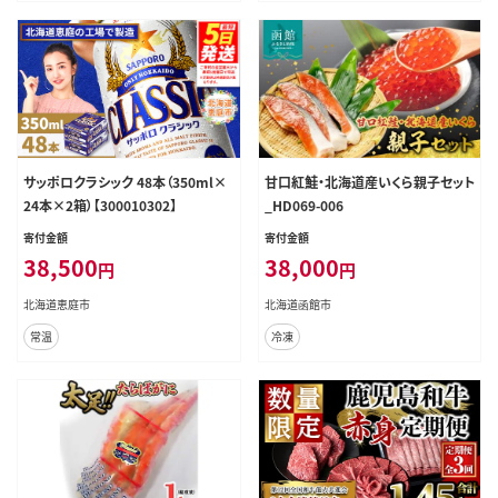
サッポロクラシック 48本（350ml×
甘口紅鮭・北海道産いくら親子セット
24本×2箱）【300010302】
_HD069-006
寄付金額
寄付金額
38,500
38,000
円
円
北海道恵庭市
北海道函館市
常温
冷凍