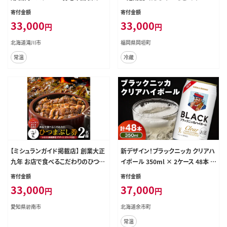
団 ｜ 洗える 抗菌防臭 防ダニ 寝具
【2026年10月下旬~12月下旬発送予
寄付金額
寄付金額
ダウン 布団 ふとん 綿100％ 受注生
定】
33,000
33,000
円
円
産 完全国内生産 国産 日本製 快眠
ホテル仕様 北海道 【 滝川市 】
北海道滝川市
福岡県岡垣町
常温
冷蔵
【ミシュランガイド掲載店】 創業大正
新デザイン！ブラックニッカ クリアハ
九年 お店で食べるこだわりのひつま
イボール 350ml × 2ケース 48本 ノ
ぶし券（2名様分）日本料理小伴天 お
ンピート 家飲み まとめ買い_Y020-0
寄付金額
寄付金額
食事券 ふるさと納税限定セット 愛知
732
33,000
37,000
円
円
県 碧南市 三河一色産 うなぎ 季節の
デザート 鰻 ウナギ たれ ギフト 贈り
愛知県碧南市
北海道余市町
物 ご褒美 蒲焼き ひつまぶし 人気 高
常温
リピート お祝い レストラン 料亭 チ