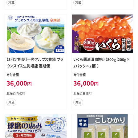
冷蔵
冷蔵
【3回定期便】十勝アルプス牧場 ブラ
いくら醤油漬（鱒卵）【800g（200g×
ウンスイス生乳堪能 定期便
2パック×2箱）】
寄付金額
寄付金額
36,000
36,000
円
円
北海道清水町
北海道白糠町
冷凍
冷凍