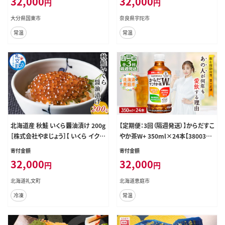
32,000
32,000
円
円
大分県国東市
奈良県宇陀市
常温
常温
北海道産 秋鮭 いくら醤油漬け 200g
【定期便：3回（隔週発送）】からだすこ
［株式会社やまじょう］【 いくら イクラ
やか茶W+ 350ml×24本【3800390
鮭いくら 醤油漬け 秋鮭 魚卵 海鮮
3】
寄付金額
寄付金額
北海道 ご飯のお供 海鮮丼 贈答 ギフ
32,000
32,000
円
円
ト 】
北海道礼文町
北海道恵庭市
冷凍
常温