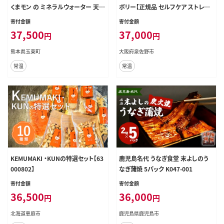
くまモン の ミネラルウォーター 天然
ボリー【正規品 セルフケア ストレッ
水 熊本イオン純天然水 ラベルレス
チ エクササイズ 腰痛 肩こり 体幹 コ
寄付金額
寄付金額
45本 500ml 《お申込み翌月から出
アトレ】 100F073
37,500
37,000
円
円
荷》 飲料水 定期 備蓄 備蓄用 箱 ペ
ットボトル 防災用 調乳 ラベル ミネ
熊本県玉東町
大阪府泉佐野市
ラルウオーター---gkt_lcl_489_45h
常温
常温
6tei---
KEMUMAKI ・KUNの特選セット【63
鹿児島名代 うなぎ食堂 末よしのう
000802】
なぎ蒲焼 5パック K047-001
寄付金額
寄付金額
36,500
36,000
円
円
北海道恵庭市
鹿児島県鹿児島市