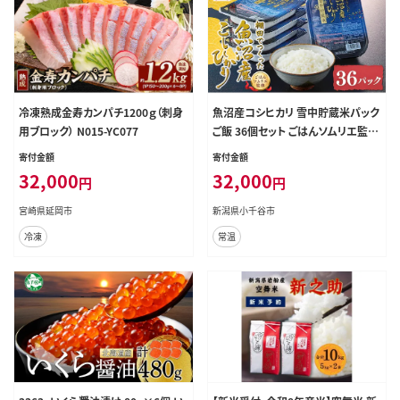
冷凍熟成金寿カンパチ1200ｇ（刺身
魚沼産コシヒカリ 雪中貯蔵米パック
用ブロック） N015-YC077
ご飯 36個セット ごはんソムリエ監修
パック ご飯 ごはん レトルト たかの
寄付金額
寄付金額
【0002-0343-01】
32,000
32,000
円
円
宮崎県延岡市
新潟県小千谷市
冷凍
常温