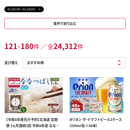
30,001円～50,000円
条件で絞り込む
121
180
24,312
~
件 ／ 全
件
並び替え
【令和8年産先行予約】北海道 定期
オリオン ザ・ドラフトビール2ケース
便 3ヵ月連続3回 令和8年産 ななつ
（350ml缶×48本）