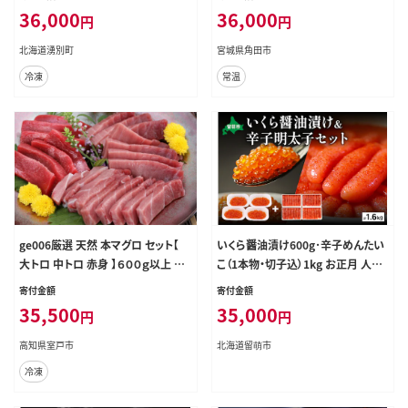
鮮 刺身 冷凍ふるさと納税 帆立 ふる
36,000
36,000
円
円
さと 規格外 人気 ホタテ貝柱
北海道湧別町
宮城県角田市
冷凍
常温
ge006厳選 天然 本マグロ セット【
いくら醤油漬け600g･辛子めんたい
大トロ 中トロ 赤身 】６００ｇ以上 本
こ（1本物・切子込）1kg お正月 人気
まぐろ 100% 冷凍 刺身 海鮮 丼 さく
魚卵 高級 イクラ 鱒いくら 魚卵 魚介
寄付金額
寄付金額
柵 ブロック
魚介類 海鮮 ご飯のお供 ごはんのお
35,500
35,000
円
円
供 北海道 留萌 おせち R001-030
高知県室戸市
北海道留萌市
冷凍