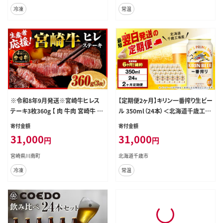
冷凍
常温
※令和8年9月発送※宮崎牛ヒレス
【定期便2ヶ月】キリン一番搾り生ビー
テーキ3枚360g 【 肉 牛肉 宮崎牛 黒
ル 350ml（24本）＜北海道千歳工場
毛和牛 ヒレ ステーキ ミヤチク 】［C0
産＞
寄付金額
寄付金額
0685r809］
31,000
31,000
円
円
宮崎県川南町
北海道千歳市
冷凍
常温