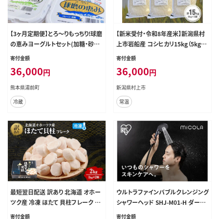
【3ヶ月定期便】とろ～りもっちり!球磨
【新米受付・令和8年産米】新潟県村
の恵みヨーグルトセット(加糖・砂糖
上市岩船産 コシヒカリ15kg（5kg×
不使用各1kgx2個 計4個)計12kg
3袋）1099015N
寄付金額
寄付金額
36,000
36,000
円
円
熊本県湯前町
新潟県村上市
冷蔵
常温
最短翌日配送 訳あり 北海道 オホー
ウルトラファインバブルクレンジング
ツク産 冷凍 ほたて 貝柱フレーク 2k
シャワーヘッド SHJ-M01-H ダーク
g（1kg×2箱）ホタテ ランキング 海
パール
寄付金額
寄付金額