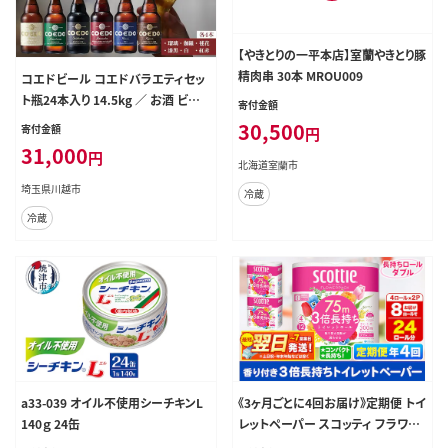
コエドビール コエドバラエティセッ
【やきとりの一平本店】室蘭やきとり豚
ト瓶24本入り 14.5kg ／ お酒 ビー
精肉串 30本 MROU009
ル 地ビール クラフトビール 埼玉県
寄付金額
寄付金額
特産品
31,000
30,500
円
円
埼玉県川越市
北海道室蘭市
冷蔵
冷蔵
a33-039 オイル不使用シーチキンL
《3ヶ月ごとに4回お届け》定期便 トイ
140ｇ 24缶
レットペーパー スコッティ フラワー
パック 3倍長持ち〈香り付〉4ロール