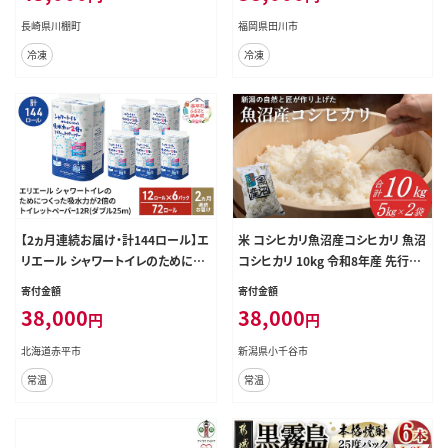
ン 長崎和牛 サーロインステーキ肉
長崎県川棚町
福岡県田川市
ステーキ
冷凍
冷凍
【2ヵ月連続お届け・計144ロール】エ
米 コシヒカリ魚沼産コシヒカリ 魚沼
リエール シャワートイレのためにつ
コシヒカリ 10kg 令和8年産 先行予
くった吸水力が2倍 トイレットペーパ
約 精米 共栄農工社 | 魚沼産こしひ
寄付金額
寄付金額
ー ダブル 25m 12R 6パック 計72ロ
かり 魚沼こしひかり 新潟県産コシヒ
38,000
38,000
円
円
ール 防災 常備品 備蓄品 消耗品 日
カリ 新潟産コシヒカリ 新潟県産こし
用品 送料無料 北海道 赤平市
ひかり こしひかり 新潟産こしひかり
北海道赤平市
新潟県小千谷市
新潟こしひかり 新潟コシヒカリ お米
常温
常温
白米 おこめ コメ オコメ 10キロ 10
キログラム にいがた 新潟県 小千谷
市 【0002-KY12】