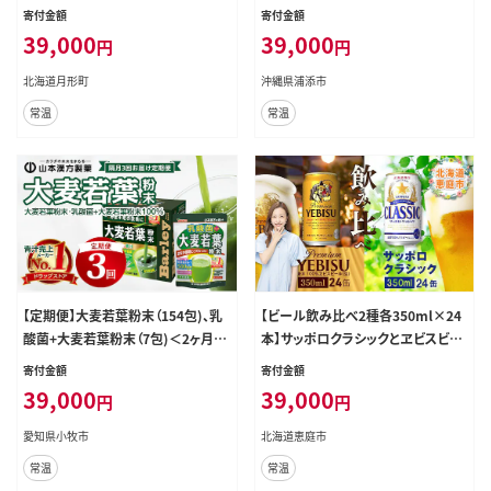
ぼし 5kg×1袋 特A 精米 米 白米 ご
寄付金額
寄付金額
飯 お米 ごはん 国産 ブランド米 おに
39,000
39,000
円
円
ぎり ふっくら 常温 お取り寄せ 産地
直送 送料無料 月形
北海道月形町
沖縄県浦添市
常温
常温
【定期便】大麦若葉粉末（154包)、乳
【ビール飲み比べ2種各350ml×24
酸菌+大麦若葉粉末（7包)＜2ヶ月に
本】サッポロクラシックとヱビスビー
1度、3回送付＞ ［大麦若葉 粉末大麦
ル【30001020180021】
寄付金額
寄付金額
若葉 個包装青汁 健康青汁 セット青
39,000
39,000
円
円
汁 無添加青汁 毎日青汁 定期便］[0
27Y09-T]
愛知県小牧市
北海道恵庭市
常温
常温