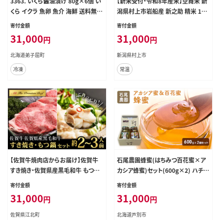
3363. いくら醤油漬け 80g×6個 い
【新米受付・令和8年産米】空舞米 新
くら イクラ 魚卵 魚介 海鮮 送料無料
潟県村上市岩船産 新之助 精米 10k
北海道 弟子屈町
g（5kg×2袋） 1063004N
寄付金額
寄付金額
31,000
31,000
円
円
北海道弟子屈町
新潟県村上市
冷凍
常温
【佐賀牛焼肉店からお届け】佐賀牛
石尾農園蜂蜜(はちみつ百花蜜×ア
すき焼き・佐賀県産黒毛和牛 もつ鍋
カシア蜂蜜)セット(600g×2) ハチミ
セット（2～3人前）【山下牛舎】 [HAD
ツ ハニー 大容量 保存食 防災グッズ
寄付金額
寄付金額
143]
31,000
31,000
円
円
佐賀県江北町
北海道芦別市