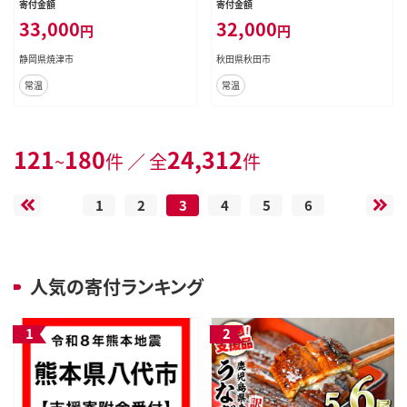
寄付金額
寄付金額
(ダブル)×2パック 秋田市オリジナ
33,000
32,000
円
円
ル 最短翌日発送 [スコッティ フラワ
ーパック トイレットペーパー 日本製
静岡県焼津市
秋田県秋田市
紙クレシア 定期便 新生活]
常温
常温
121
180
24,312
~
件 ／ 全
件
1
2
3
4
5
6
人気の寄付ランキング