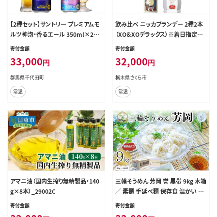
【2種セット】サントリー プレミアムモ
飲み比べ ニッカブランデー 2種2本
ルツ神泡・香るエール 350ml×24
（XO＆XOデラックス）※着日指定不
本 2種セット〈天然水のビール工場〉
可
寄付金額
寄付金額
群馬 ※沖縄・離島地域へのお届け不
33,000
32,000
円
円
可
群馬県千代田町
栃木県さくら市
常温
常温
アマニ油（国内生搾り無精製品・140
三輪そうめん 芳岡 誉 黒帯 9kg 木箱
g×8本）_29002C
／ 素麺 手延べ麺 保存食 温かい 鍋
の締め 化粧箱 お取り寄せ ギフト 奈
寄付金額
寄付金額
良県 宇陀市 ふるさと納税