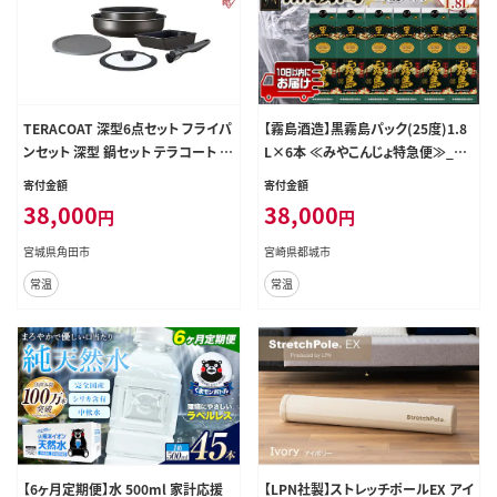
TERACOAT 深型6点セット フライパ
【霧島酒造】黒霧島パック(25度)1.8
ンセット 深型 鍋セット テラコート 深
L×6本 ≪みやこんじょ特急便≫_38-
型フライパン フライパン 鍋 なべ 炒
07-K01P-25-1800-6-Q
寄付金額
寄付金額
めなべ エッグパン ガラスふた 蓋 ふ
38,000
38,000
円
円
た IH ガス火 ガスコンロ EHDC-S6S
6点セット アイリスオーヤマ
宮城県角田市
宮崎県都城市
常温
常温
【6ヶ月定期便】水 500ml 家計応援
【LPN社製】ストレッチポールEX アイ