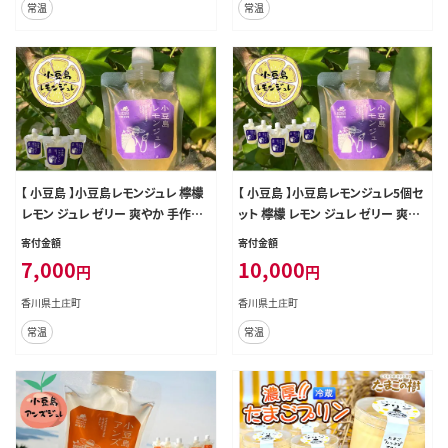
常温
常温
【 小豆島 】小豆島レモンジュレ 檸檬
【 小豆島 】小豆島レモンジュレ5個セ
レモン ジュレ ゼリー 爽やか 手作り
ット 檸檬 レモン ジュレ ゼリー 爽や
おやつ 軽食 デザート 香川 香川県
か 手作り おやつ 軽食 デザート 香川
寄付金額
寄付金額
土庄 土庄町
香川県 土庄 土庄町
7,000
10,000
円
円
香川県土庄町
香川県土庄町
常温
常温