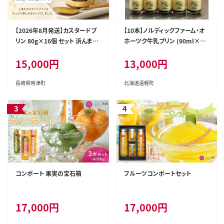
【2026年8月発送】カスタードプ
【10本】ノルディックファーム・オ
リン 80g×16個 セット 浜んまち
ホーツク牛乳プリン (90ml×10
PUDDING
本) ( ふるさと納税 牛乳プリン
15,000円
13,000円
濃厚 なめらか オホーツク牛乳
バニラビーンズ スイーツ 北海道
遠軽町 ノルディックファーム ) e
長崎県時津町
北海道遠軽町
n01-00082
コンポート 果実の宝石箱
フルーツコンポートセット
17,000円
17,000円