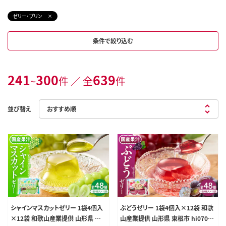
ゼリー・プリン
条件で絞り込む
241
300
639
~
件 ／ 全
件
並び替え
シャインマスカットゼリー 1袋4個入
ぶどうゼリー 1袋4個入×12袋 和歌
×12袋 和歌山産業提供 山形県 東
山産業提供 山形県 東根市 hi070-0