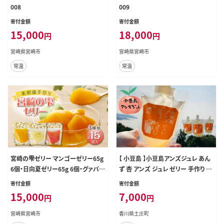
008
009
寄付金額
寄付金額
15,000
18,000
円
円
宮崎県宮崎市
宮崎県宮崎市
常温
常温
宮崎の雫ゼリー マンゴーゼリー65g
【 小豆島 】小豆島アンズジュレ あん
6個・日向夏ゼリー65g 6個・グァバゼ
ず 杏 アンズ ジュレ ゼリー 手作り お
リー65g 3個_M339-001
やつ 軽食 デザート 香川 香川県 土
寄付金額
寄付金額
庄 土庄町
15,000
7,000
円
円
宮崎県宮崎市
香川県土庄町