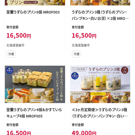
室蘭うずらのプリン6個 MROF003
うずらのプリン3種（うずらのプリン・
パンプキン・白いお豆）×2個 MROF
004
寄付金額
寄付金額
16,500
16,500
円
円
北海道室蘭市
北海道室蘭市
冷蔵
冷蔵
室蘭うずらのプリン4個＆かすていら
≪3ヶ月定期便≫うずらのプリン3種
キューブ4個 MROF005
（うずらのプリン・パンプキン・白いお
豆）×各2個 MROF008
寄付金額
寄付金額
16,500
49,000
円
円