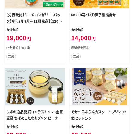
【先行受付】ミニメロンゼリー5パッ
NO.18寒づくり伊予柑詰合せ
ク【令和8年8月～11月発送】【12010
02】
寄付金額
寄付金額
19,000
14,000
円
円
北海道新十津川町
愛媛県東温市
常温
常温
ちばの逸品発掘コンテスト2023金賞
でせ～るふらんカスタードプリン 12
受賞 ちばのこだわりプリン ピーナッ
個セット 1-D
ツ味 6個 ｜ プリン ピーナッツ味 菜
寄付金額
寄付金額
の花エッグ 卵 たまご デザート 洋菓