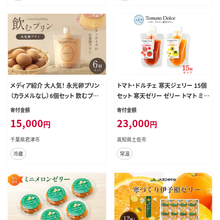
メディア紹介 大人気！ 永光卵プリン
トマト・ドルチェ 寒天ジェリー 15個
（カラメルなし）6個セット 飲むプリン
セット 寒天ゼリー ゼリー トマト ミニ
えいこうらん のむプリン プリン 永光
トマト トマトゼリー 生菓子 寒天 保
寄付金額
寄付金額
卵 光永ファーム 卵 たまご 君津市産
存料・着色料不使用 健康 美味しい
15,000
23,000
円
円
セット 詰め合わせ【池トマト】 [BQA
G028]
千葉県君津市
高知県土佐市
冷蔵
常温