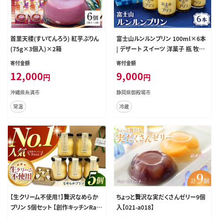
首里天楼(すいてんろう) 紅芋ぷりん
富士山ルンルンプリン 100ml×6本
(75g×3個入)×2箱
| デザート スイーツ 洋菓子 瓶 牧場
ノンホモ牛乳 てんさい糖 甜菜糖 ギ
寄付金額
寄付金額
フト 贈り物 寄附額 10000 10000円
12,000
9,000
円
円
1万円 以下 以内
沖縄県糸満市
静岡県御殿場市
常温
冷蔵
【生クリーム不使用！】贅沢なめらか
ちょっと贅沢な実だくさんゼリー9個
プリン 5個セット 【創作キッチンRan
入【021-a018】
a】 [HCK013]