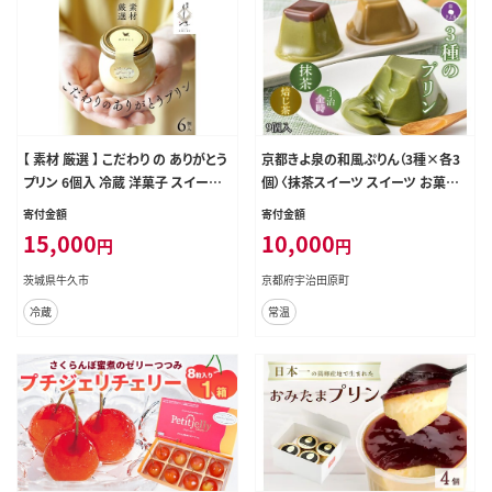
【 素材 厳選 】 こだわり の ありがとう
京都きよ泉の和風ぷりん（3種×各3
プリン 6個入 冷蔵 洋菓子 スイーツ
個）〈抹茶スイーツ スイーツ お菓子
デザート ぷりん 子ども 大人 贅沢 お
洋菓子 宇治抹茶 抹茶 ほうじ茶 宇治
寄付金額
寄付金額
やつ ギフト 贈答用 母の日
金時 小豆 ぷりん プリン こしあん ギ
15,000
10,000
円
円
フト 贈り物〉
茨城県牛久市
京都府宇治田原町
冷蔵
常温