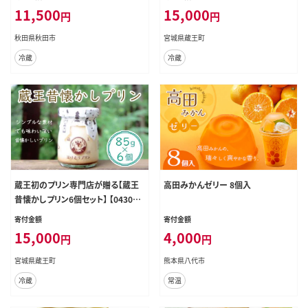
鶏場]
11,500
15,000
円
円
秋田県秋田市
宮城県蔵王町
冷蔵
冷蔵
蔵王初のプリン専門店が贈る【蔵王
高田みかんゼリー 8個入
昔懐かしプリン6個セット】 【04301-
0341】
寄付金額
寄付金額
15,000
4,000
円
円
宮城県蔵王町
熊本県八代市
冷蔵
常温