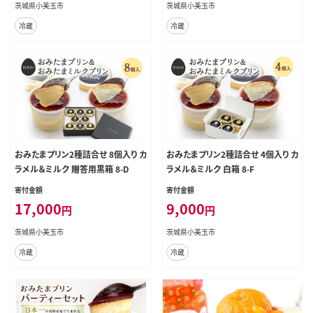
茨城県小美玉市
茨城県小美玉市
冷蔵
冷蔵
おみたまプリン2種詰合せ 8個入り カ
おみたまプリン2種詰合せ 4個入り カ
ラメル＆ミルク 贈答用黒箱 8-D
ラメル＆ミルク 白箱 8-F
寄付金額
寄付金額
17,000
9,000
円
円
茨城県小美玉市
茨城県小美玉市
冷蔵
冷蔵