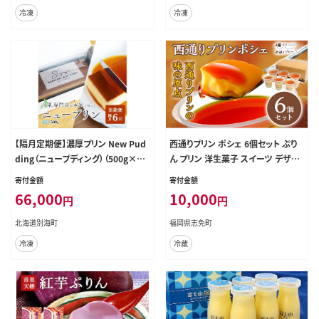
冷凍
冷凍
【隔月定期便】濃厚プリン New Pud
西通りプリン ポシェ 6個セット ぷり
ding（ニュープディング）（500g×1
ん プリン 洋生菓子 スイーツ デザー
本）×6回【be152-0931-200-6】
ト 冷蔵 おやつ カスタードプリン カ
寄付金額
寄付金額
ラメル お取り寄せ ギフト 贈り物 洋
66,000
10,000
円
円
菓子 生菓子 福岡県 グルメ なめらか
プレーン
北海道別海町
福岡県志免町
冷凍
冷蔵