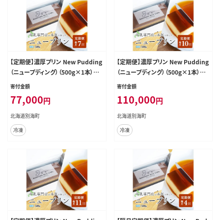
【定期便】濃厚プリン New Pudding
【定期便】濃厚プリン New Pudding
（ニュープディング）（500g×1本）×
（ニュープディング）（500g×1本）×
7ヶ月【be152-0931-100-7】
10ヶ月【be152-0931-100-10】
寄付金額
寄付金額
77,000
110,000
円
円
北海道別海町
北海道別海町
冷凍
冷凍