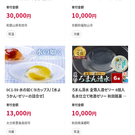
(A409-2)
オズ】
寄付金額
寄付金額
30,000
10,000
円
円
和歌山県有田市
京都府福知山市
常温
冷蔵
0C1-59 水の如く（9カップ入）【水よ
ろまん清水 金箔入酒ゼリー 6個入
うかん・ゼリーの詰合せ】
名水仕立て地酒ゼリー 秋田銘菓 お
菓子のくろまる 秋田 美郷町 [ゼリー
寄付金額
寄付金額
名水 清酒 日本酒 地酒 秋田 土産]
13,000
10,000
円
円
大分県豊後高田市
秋田県美郷町
冷蔵
常温