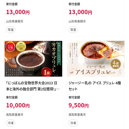
根市 hi070-007
14
寄付金額
寄付金額
13,000
13,000
円
円
山形県東根市
山形県東根市
常温
常温
「にっぽんの宝物世界大会2023 日
ジャージー乳の アイス ブリュレ 4種
本と海外の融合部門 第2位獲得!」
セット
【世界を変えるカカオ】 濃厚カカオブ
寄付金額
寄付金額
リュレ 1箱(3個入) / ブリュレ クリー
10,000
9,500
円
円
ムブリュレ カカオ カカオスイーツ カ
ラメル お菓子 洋菓子 スイーツ デザ
高知県香美市
高知県香美市
ート 冷凍
冷凍
冷凍