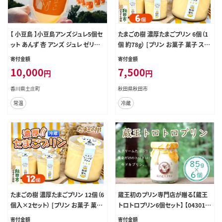
【 小豆島 】小豆島アンズジュレ5個セ
たまごの樹 濃厚たまごプリン 6個（1
ット あんず 杏 アンズ ジュレ ゼリー
個 約78g） [プリン お菓子 菓子 スイ
手作り おやつ 軽食 デザート 香川 香
ーツ 美味 もみじたまご 瀧田養鶏場]
寄付金額
寄付金額
川県 土庄 土庄町
10,000
7,500
円
円
香川県土庄町
秋田県秋田市
常温
冷蔵
たまごの樹 濃厚たまごプリン 12個（6
蔵王初のプリン専門店が贈る【蔵王
個入×2セット） [プリン お菓子 菓子
トロトロプリン6個セット】 【04301-0
スイーツ 美味 もみじたまご 瀧田養
340】
寄付金額
寄付金額