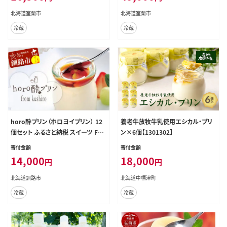
北海道室蘭市
北海道室蘭市
冷蔵
冷蔵
horo酔プリン（ホロヨイプリン） 12
養老牛放牧牛乳使用エシカル・プリ
個セット ふるさと納税 スイーツ F4F
ン×6個【1301302】
-1779
寄付金額
寄付金額
14,000
18,000
円
円
北海道釧路市
北海道中標津町
冷蔵
冷蔵