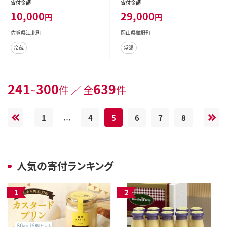
寄付金額
寄付金額
10,000
29,000
円
円
佐賀県江北町
岡山県鏡野町
冷蔵
常温
241
300
639
~
件 ／ 全
件
1
4
5
6
7
8
…
人気の寄付ランキング