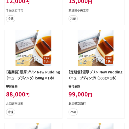
12,000
15,000
円
円
子 菓子 スイーツ 君津市産
千葉県君津市
茨城県小美玉市
冷蔵
冷蔵
【定期便】濃厚プリン New Pudding
【定期便】濃厚プリン New Pudding
（ニュープディング）（500g×1本）×
（ニュープディング）（500g×1本）×
8ヶ月【be152-0931-100-8】
9ヶ月【be152-0931-100-9】
寄付金額
寄付金額
88,000
99,000
円
円
北海道別海町
北海道別海町
冷凍
冷凍