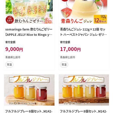
somaringo farm 飲むりんごゼリー
青森りんごジュレ 112g×12個 セッ
【APPLE JELLY Nice to Ringo yo
ト ハーベストジャパン ジュレ ゼリー
u!!】3個セット 飛馬ホワイト使用 青
スイーツ リンゴ 青森県 弘前市 [お
寄付金額
寄付金額
森 弘前 [青森産 りんご アップル お
いしい 詰め合わせ セット品 果実 果
9,000
17,000
円
円
いしい セット セット品 りんご ギフト]
物 美味 林檎 常温]
青森県弘前市
青森県弘前市
常温
常温
フルフルジブレー６個セット_M142-
フルフルジブレー８個セット_M142-