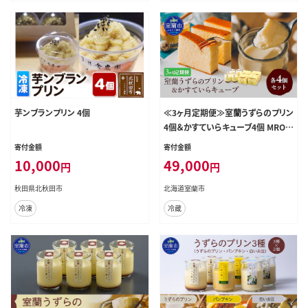
芋ンブランプリン 4個
≪3ヶ月定期便≫室蘭うずらのプリン
4個＆かすていらキューブ4個 MROF
009
寄付金額
寄付金額
10,000
49,000
円
円
秋田県北秋田市
北海道室蘭市
冷凍
冷蔵