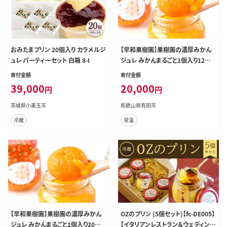
おみたまプリン 20個入り カラメルジ
【早和果樹園】果樹園の濃厚みかん
ュレ パーティーセット 白箱 8-I
ジュレ みかんまるごと1個入り12個
(A408-2)
寄付金額
寄付金額
39,000
20,000
円
円
茨城県小美玉市
和歌山県有田市
冷蔵
常温
【早和果樹園】果樹園の濃厚みかん
OZのプリン (5個セット)【fc-DE005】
ジュレ みかんまるごと1個入り20個
【イタリアンレストラン＆ウェディング