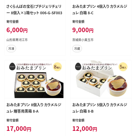
さくらんぼの宝石!プチジェリチェリ
おみたまプリン 4個入り カラメルジ
ー 8個入×1箱セット 006-G-SF003
ュレ 白箱 8-C
寄付金額
寄付金額
6,000
9,000
円
円
山形県寒河江市
茨城県小美玉市
冷凍
冷蔵
おみたまプリン 8個入り カラメルジ
おみたまプリン 5個入り カラメルジ
ュレ 贈答用黒箱 8-A
ュレ 白箱 8-B
寄付金額
寄付金額
17,000
12,000
円
円