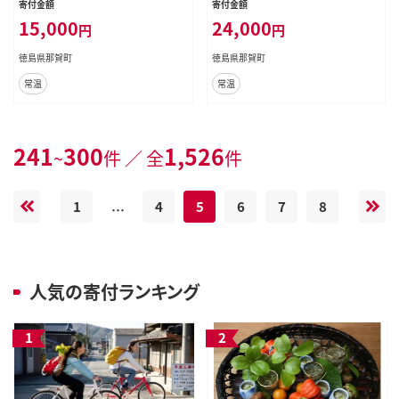
寄付金額
寄付金額
アチケット 2名様 サウナ風呂 露天風
事券 食事付 ホテル ペア ペアチケッ
15,000
24,000
円
円
呂 泡風呂 くつろぎ 観光
ト 2名様 サウナ風呂 露天風呂 泡風
呂 くつろぎ 観光
徳島県那賀町
徳島県那賀町
常温
常温
241
300
1,526
~
件 ／ 全
件
1
4
5
6
7
8
…
人気の寄付ランキング