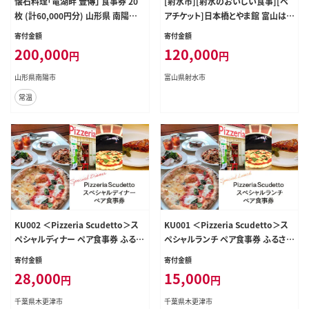
懐石料理「竜湖畔 壹傳」 食事券 20
[射水市][射水のおいしい食事][ペ
枚 (計60,000円分) 山形県 南陽市
アチケット]日本橋とやま館 富山はま
[1817]
作 プレミアム「立山コース」ペアチケ
寄付金額
寄付金額
ット｜お食事券 チケット ※離島への
200,000
120,000
円
円
配送不可
山形県南陽市
富山県射水市
常温
KU002 ＜Pizzeria Scudetto＞ス
KU001 ＜Pizzeria Scudetto＞ス
ペシャルディナー ペア食事券 ふるさ
ペシャルランチ ペア食事券 ふるさと
と納税 食事券 イタリアン ピザ パス
納税 食事券 イタリアン ピザ パスタ
寄付金額
寄付金額
タ アンティパスト アラカルト オシャ
アンティパスト アラカルト デート 千
28,000
15,000
円
円
レランチ デート 千葉県 木更津 送料
葉県 木更津 送料無料
無料
千葉県木更津市
千葉県木更津市