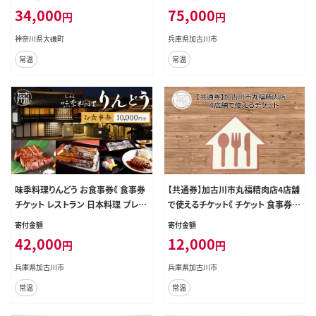
34,000
75,000
円
円
神奈川県大磯町
兵庫県加古川市
常温
常温
味季料理りんどう お食事券《 食事券
【共通券】加古川市丸福精肉店4店舗
チケット レストラン 日本料理 プレゼ
で使えるチケット《 チケット 食事券
ント 贈答用 おすすめ 食事 グルメ 老
買い物券 3000円分 》【2301L0991
寄付金額
寄付金額
舗 おいしい ふるさと納税 》【2404L
7】
42,000
12,000
円
円
05602】
兵庫県加古川市
兵庫県加古川市
常温
常温