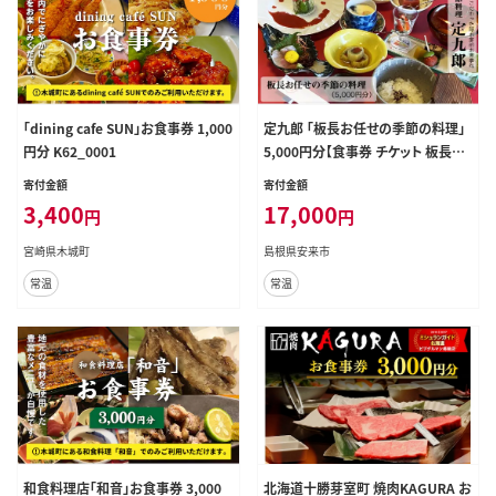
「dining cafe SUN」お食事券 1,000
定九郎 「板長お任せの季節の料理」
円分 K62_0001
5,000円分【食事券 チケット 板長お
任せ 季節の料理 ご馳走 贅沢 リフレ
寄付金額
寄付金額
ッシュ ご褒美 こだわり 料理 季節 地
3,400
17,000
円
円
産地消 島根県 安来市】
宮崎県木城町
島根県安来市
常温
常温
和食料理店「和音」お食事券 3,000
北海道十勝芽室町 焼肉KAGURA お