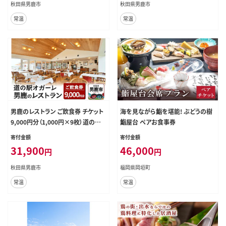
秋田県男鹿市
秋田県男鹿市
常温
常温
男鹿のレストラン ご飲食券 チケット
海を見ながら鮨を堪能! ぶどうの樹
9,000円分（1,000円×9枚）道の駅
鮨屋台 ペアお食事券
オガーレ 東洋一の海岸線にある男
寄付金額
寄付金額
鹿のレストラン 秋田県 男鹿市
31,900
46,000
円
円
秋田県男鹿市
福岡県岡垣町
常温
常温