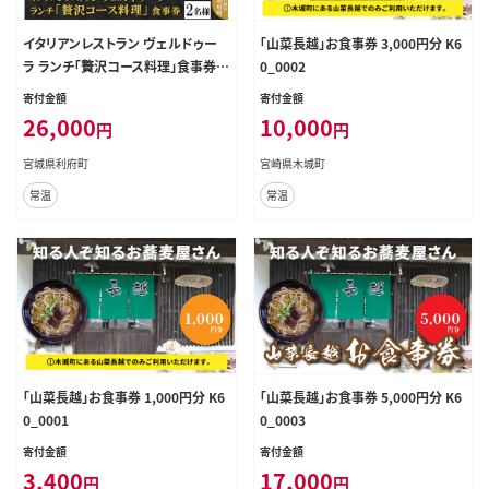
イタリアンレストラン ヴェルドゥー
「山菜長越」お食事券 3,000円分 K6
ラ ランチ「贅沢コース料理」食事券 2
0_0002
名様分 [大人の隠れ家]
寄付金額
寄付金額
26,000
10,000
円
円
宮城県利府町
宮崎県木城町
常温
常温
「山菜長越」お食事券 1,000円分 K6
「山菜長越」お食事券 5,000円分 K6
0_0001
0_0003
寄付金額
寄付金額
3,400
17,000
円
円