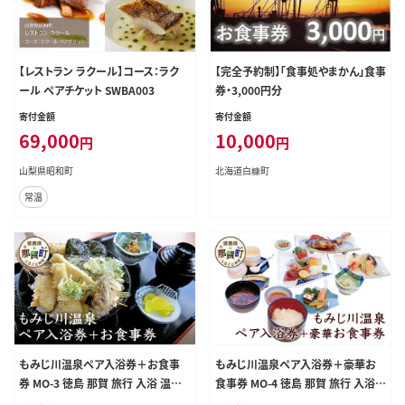
【レストラン ラクール】コース：ラク
【完全予約制】「食事処やまかん」食事
ール ペアチケット SWBA003
券・3,000円分
寄付金額
寄付金額
69,000
10,000
円
円
山梨県昭和町
北海道白糠町
常温
もみじ川温泉ペア入浴券＋お食事
もみじ川温泉ペア入浴券＋豪華お
券 MO-3 徳島 那賀 旅行 入浴 温泉
食事券 MO-4 徳島 那賀 旅行 入浴
食事 入浴券 食事券 食事付 ペア ペ
温泉 食事 入浴券 食事券 豪華お食