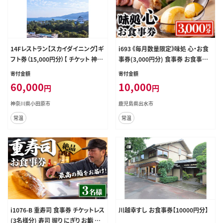
14Fレストラン【スカイダイニング】ギ
i693 《毎月数量限定》味処 心・お食
フト券（15,000円分）【 チケット 神奈
事券(3,000円分) 食事券 お食事券
川県 小田原市 】
チケット 鶏料理 鳥刺し 焼き鳥 創作
寄付金額
寄付金額
料理 居酒屋 グルメ【味処 心】
60,000
10,000
円
円
神奈川県小田原市
鹿児島県出水市
常温
常温
i1076-B 重寿司 食事券 チケットレス
川越幸すし お食事券【10000円分】
(3名様分) 寿司 握り にぎり お鮨 出