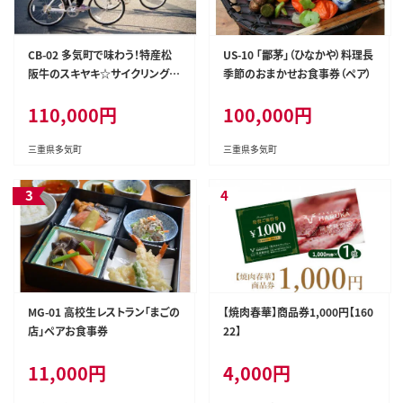
CB-02 多気町で味わう！特産松
US-10 「鄙茅」（ひなかや）料理長
阪牛のスキヤキ☆サイクリングツ
季節のおまかせお食事券（ペア）
アー(ペア)
110,000円
100,000円
三重県多気町
三重県多気町
MG-01 高校生レストラン「まごの
【焼肉春華】商品券1,000円【160
店」ペアお食事券
22】
11,000円
4,000円