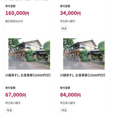
水 地元 鮮魚 地魚 厳選食材 出水産
寄付金額
寄付金額
黄金アジ チケット 食事 食事券 券 お
160,000
34,000
円
円
食事 和食 寿司 ディナー ディナーコ
ース コース 【重寿司】
鹿児島県出水市
埼玉県川越市
常温
川越幸すし お食事券【20000円分】
川越幸すし お食事券【25000円分】
寄付金額
寄付金額
67,000
84,000
円
円
埼玉県川越市
埼玉県川越市
常温
常温