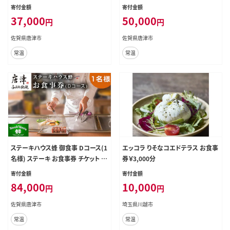
ンチ ディナー
ンチ ディナー
寄付金額
寄付金額
37,000
50,000
円
円
佐賀県唐津市
佐賀県唐津市
常温
常温
ステーキハウス蜂 御食事 Dコース(1
エッコラ りそなコエドテラス お食事
名様) ステーキ お食事券 チケット ラ
券￥3,000分
ンチ ディナー
寄付金額
寄付金額
84,000
10,000
円
円
佐賀県唐津市
埼玉県川越市
常温
常温