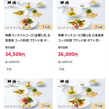
神椿 ランチフルコース【金椿】1名 お
神椿 ランチコース【椿】2名 お食事券
食事券 コース料理 ブランド肉 ギフ
コース料理 ブランド肉 ギフト 四国
ト 四国 F5J-943
F5J-942
寄付金額
寄付金額
34,500
36,000
円
円
香川県琴平町
香川県琴平町
常温
常温