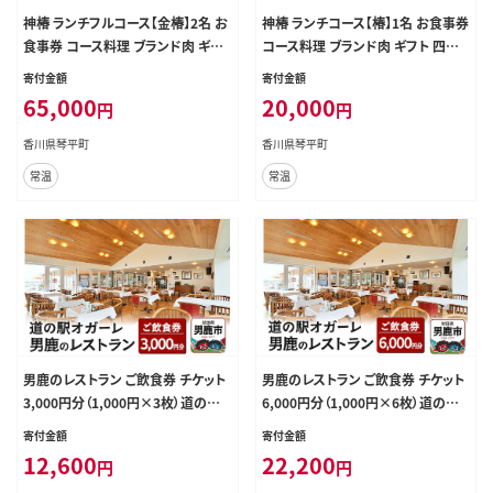
神椿 ランチフルコース【金椿】2名 お
神椿 ランチコース【椿】1名 お食事券
食事券 コース料理 ブランド肉 ギフ
コース料理 ブランド肉 ギフト 四国
ト 四国 F5J-944
F5J-941
寄付金額
寄付金額
65,000
20,000
円
円
香川県琴平町
香川県琴平町
常温
常温
男鹿のレストラン ご飲食券 チケット
男鹿のレストラン ご飲食券 チケット
3,000円分（1,000円×3枚）道の駅
6,000円分（1,000円×6枚）道の駅
オガーレ 東洋一の海岸線にある男
オガーレ 東洋一の海岸線にある男
寄付金額
寄付金額
鹿のレストラン 秋田県 男鹿市
鹿のレストラン 秋田県 男鹿市
12,600
22,200
円
円