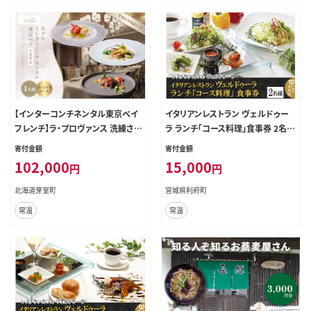
【インターコンチネンタル東京ベイ
イタリアンレストラン ヴェルドゥー
フレンチ】ラ・プロヴァンス 洗練され
ラ ランチ「コース料理」食事券 2名様
た南仏プロヴァンスの気品を感じる
分 [大人の隠れ家]
寄付金額
寄付金額
料理【芽室町ゴージャスコース】食事
102,000
15,000
円
円
券1名様分 ※2名以上で利用可 me0
61-024c
北海道芽室町
宮城県利府町
常温
常温