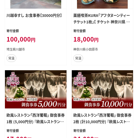
川越幸すし お食事券【30000円分】
薬膳喫茶KURA「アフタヌーンティー
チケット1枚」【 チケット 神奈川県 小
田原市 】
寄付金額
寄付金額
100,000
18,000
円
円
埼玉県川越市
神奈川県小田原市
常温
常温
欧風レストラン「西洋葡萄」 御食事券
欧風レストラン「西洋葡萄」 御食事券
1枚 (5,000円分) 『欧風レストラン
2枚 (計10,000円分) 『欧風レストラ
西洋葡萄』 山形県 南陽市 [546]
ン 西洋葡萄』 山形県 南陽市 [960]
寄付金額
寄付金額