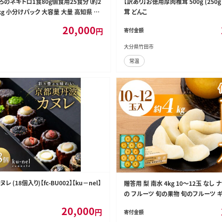
まぐろのネギトロ1食80g個食用25食分（約2
【訳あり】お徳用厚肉椎茸 500g (250
2kg 小分けパック 大容量 大量 高知県 返
茸 どんこ
0円 海鮮 まぐろ ネギトロ丼 まぐろたたき 海
20,000
円
寄付金額
お寿司 軍艦巻き 手巻き寿司 おかず 便利
解凍 個食 冷凍配送 お手軽 おいしい 2
大分県竹田市
り
常温
 (18個入り)【fc-BU002】【ku－nel】
贈答用 梨 南水 4kg 10～12玉 なし 
の フルーツ 旬の果物 旬のフルーツ ギ
レゼント 信州 長野 長野県 ※オンラ
20,000
円
寄付金額