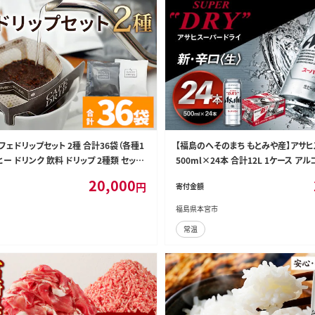
フェドリップセット 2種 合計36袋（各種1
【福島のへそのまち もとみや産】アサ
ヒー ドリンク 飲料 ドリップ 2種類 セット
500ml×24本 合計12L 1ケース ア
フィス おうち時間 のし対応 サミットコー
缶ビール お酒 ビール アサヒ スーパード
20,000
円
寄付金額
末光商店 愛媛県 西予市 【常温】『1か月
dry 24缶 辛口 送料無料 カメイ 本宮市【
荷予定』
7】
福島県本宮市
常温