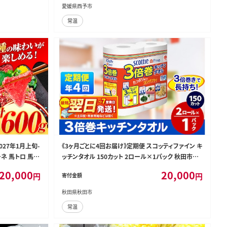
出荷予定』
愛媛県西予市
常温
027年1月上旬-
《3ヶ月ごとに4回お届け》定期便 スコッティファイン キ
ーネ 馬トロ 馬ひ
ッチンタオル 150カット 2ロール×1パック 秋田市オ
食用 肉 絶品 牛
リジナル 最短翌日発送 [キッチンペーパー]
20,000
20,000
円
円
寄付金額
 生食 熊本県送
秋田県秋田市
常温