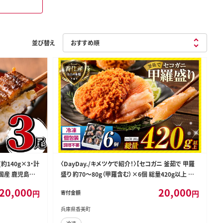
並び替え
約140g×3・計
〈DayDay./キメツケで紹介！〉【セコガニ 釜茹で 甲羅
き 国産 鹿児島県
盛り 約70～80g（甲羅含む）×6個 総量420g以上 冷
 おかず 晩御飯
凍】香美町 07-17
20,000
20,000
円
円
寄付金額
兵庫県香美町