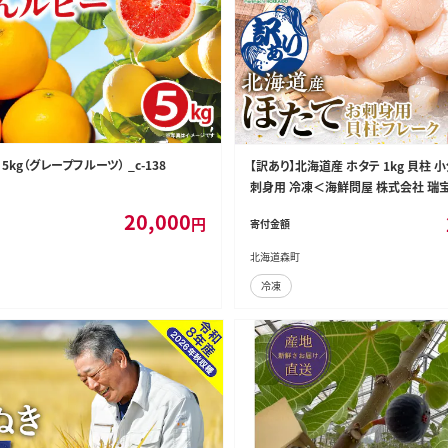
kg（グレープフルーツ） _c-138
【訳あり】北海道産 ホタテ 1kg 貝柱 
刺身用 冷凍＜海鮮問屋 株式会社 瑞宝
町 ほたて 帆立 ホタテ 海産物 魚貝類
20,000
円
寄付金額
魚介類 貝柱 ふるさと納税 北海道 訳あり 
北海道森町
冷凍