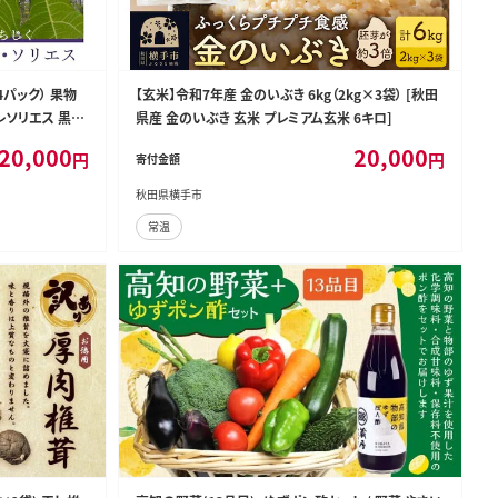
4パック） 果物
【玄米】令和7年産 金のいぶき 6kg（2kg×3袋） [秋田
レソリエス 黒い
県産 金のいぶき 玄米 プレミアム玄米 6キロ]
田市
20,000
20,000
円
円
寄付金額
秋田県横手市
常温