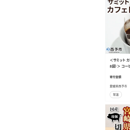
＜サミット カ
8袋）＞ コー
リラックス オ
寄付金額
ヒー 有限会社
以内に順次出
愛媛県西予市
常温