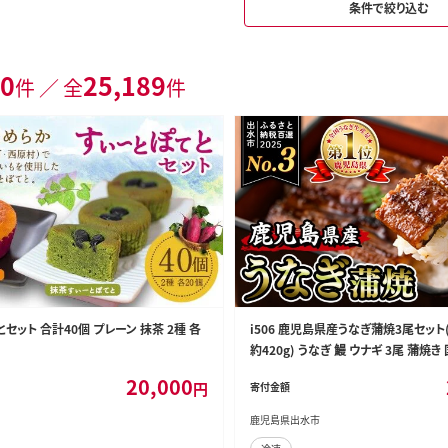
条件で絞り込む
0
25,189
件 ／ 全
件
セット 合計40個 プレーン 抹茶 2種 各
i506 鹿児島県産うなぎ蒲焼3尾セット(
約420g) うなぎ 鰻 ウナギ 3尾 蒲焼
産 焼きたて 生産量日本一 真空パック
20,000
円
寄付金額
特別な日 土用の丑の日【薩摩川内鰻】
鹿児島県出水市