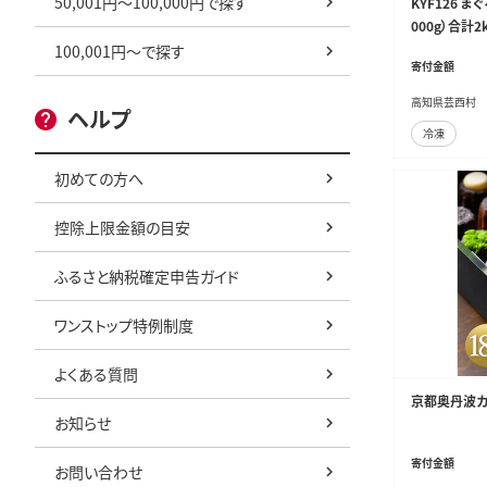
50,001円～100,000円で探す
KYF126 
000g）合計
礼品 2000
100,001円～で探す
寄付金額
鮮丼 そぼろ 
かんたん 自然
高知県芸西村
ヘルプ
5人前 どんぶ
冷凍
初めての方へ
控除上限金額の目安
ふるさと納税確定申告ガイド
ワンストップ特例制度
よくある質問
京都奥丹波カヌレ
お知らせ
寄付金額
お問い合わせ