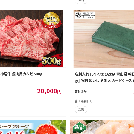
冷凍
神居牛 焼肉用カルビ 500g
名刺入れ [アトリエSASSA 富山県 朝日町
gr] 名刺 めいし 名刺入 カードケース 
ザー手作り カードホルダー シンプル
20,000
円
寄付金額
富山県朝日町
常温