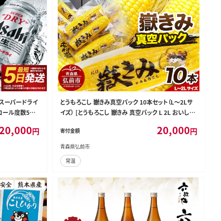
ヒスーパードライ
とうもろこし 嶽きみ真空パック 10本セット（L～2Lサ
ルコール度数5%
イズ） [とうもろこし 嶽きみ 真空パック L 2L おいしい
ライ super
コーン セット セット品 だけきみ ブランド もろこし 青
20,000
20,000
円
円
寄付金額
07214-020
森 美味 野菜]
青森県弘前市
常温