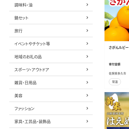
調味料・油
鍋セット
旅行
イベントやチケット等
さがんルビー 5
地域のお礼の品
寄付金額
スポーツ・アウトドア
佐賀県多久市
雑貨・日用品
常温
美容
ファッション
家具・工芸品・装飾品