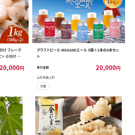
小分け フレーク
クラフトビール MOGAMIエール 5種＋1本の6本セッ
＞ 小分け 森
ト
 おつまみ 海鮮丼
20,000
20,000
円
円
寄付金額
mr1-1183
山形県最上町
冷蔵