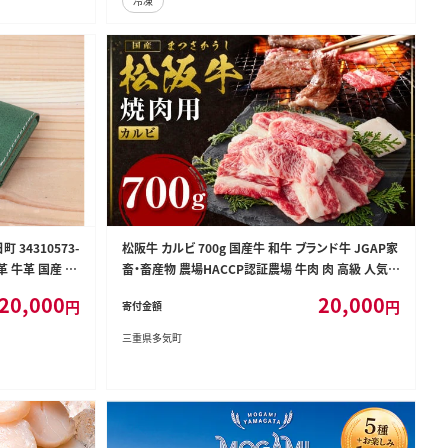
冷凍
 34310573-
松阪牛 カルビ 700g 国産牛 和牛 ブランド牛 JGAP家
革 牛革 国産 レ
畜・畜産物 農場HACCP認証農場 牛肉 肉 高級 人気
おすすめ 神戸牛 近江牛 に並ぶ 日本三大和牛 松阪
20,000
20,000
円
円
寄付金額
松坂牛 松坂 BBQ キャンプ 焼肉 ザ・カルビ ソトバラ
三重県 多気町 SS-83
三重県多気町