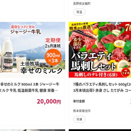
長野県箕輪町
常温
 幸せのミルク 900ml 3本 ジャージー牛
7種のバラエティ馬刺しセット 600g《2
ミルク 牛乳 低温殺菌牛乳 健康 栄養豊
3月末頃出荷》 赤身 さし たてがみ コ
 秋田県 にかほ市 定期
も レバー ハツ 国産 熊本肥育 冷凍 生
20,000
円
寄付金額
肉よりヘルシー 馬肉 バラエティセット
料無料---300-5469---
熊本県菊池市
冷凍