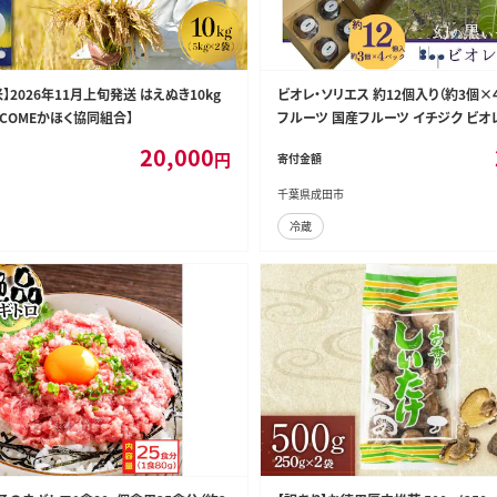
】2026年11月上旬発送 はえぬき10kg
ビオレ・ソリエス 約12個入り（約3個×
COMEかほく協同組合】
フルーツ 国産フルーツ イチジク ビオ
ちじく 希少品種 産地直送 千葉県 成
20,000
円
寄付金額
千葉県成田市
冷蔵