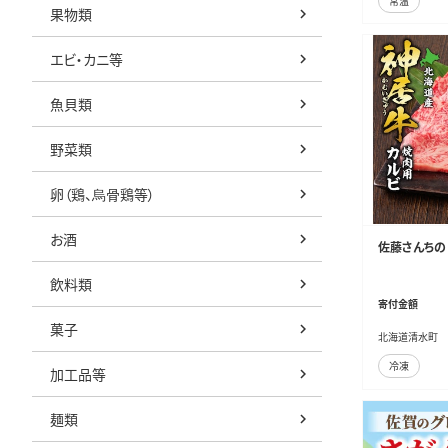
常温
果物類
エビ・カニ等
魚貝類
野菜類
卵（鶏、烏骨鶏等）
お酒
佐藤さんちの 
飲料類
寄付金額
菓子
北海道清水町
冷凍
加工品等
麺類