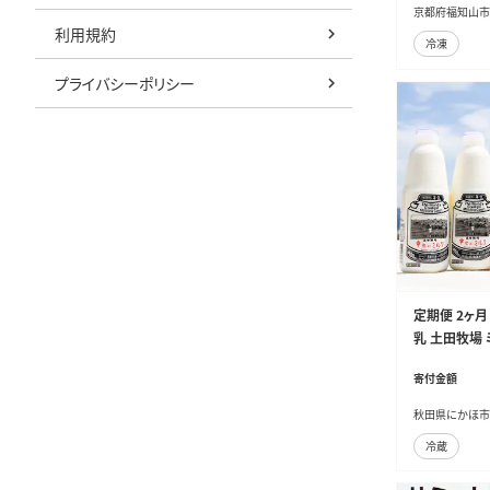
京都府福知山市
利用規約
冷凍
プライバシーポリシー
定期便 2ヶ月
乳 土田牧場 
富 冷蔵 秋田
寄付金額
秋田県にかほ市
冷蔵