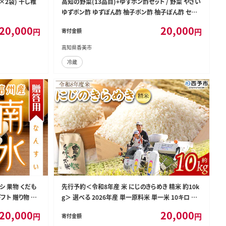
g×2袋) 干し椎
高知の野菜(13品目)+ゆずポン酢セット / 野菜 やさい
ゆずポン酢 ゆずぽん酢 柚子ポン酢 柚子ぽん酢 セット
旬野菜 高知県 香美市 冷蔵
20,000
20,000
円
円
寄付金額
高知県香美市
冷蔵
ナシ 果物 くだも
先行予約＜令和8年産 米 にじのきらめき 精米 約10k
フト 贈り物 プ
g＞ 選べる 2026年産 単一原料米 単一米 10キロ ニ
イン決済限定
ジノキラメキ お米 コメ こめ 白米 ご飯 ライス りの果
20,000
20,000
円
円
寄付金額
樹園 愛媛県 西予市【常温】『2026年10月頃から順次