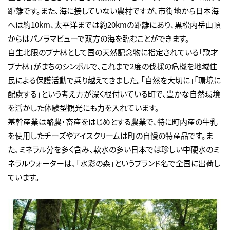
距離です。また、海に接していない農村ですが、市街地から日本海
へは約10km、太平洋までは約20kmの距離にあり、黒松内岳山頂
からはパノラマビューで双方の海を臨むことができます。
自生北限のブナ林として国の天然記念物に指定されている「歌才
ブナ林」がまちのシンボルで、これまで2度の伐採の危機を地域住
民による保護活動で乗り越えてきました。「自然を大切に」「環境に
配慮する」という考え方が深く根付いている町で、豊かな自然環境
を活かした体験型観光にも力を入れています。
基幹産業は酪農・畜産をはじめとする農業で、特に町内産の牛乳
を使用したチーズやアイスクリームは町の自慢の特産品です。ま
た、ミネラル分を多く含み、軟水の多い日本では珍しい中硬水のミ
ネラルウォーターは、「水彩の森」というブランド名で全国に出荷し
ています。