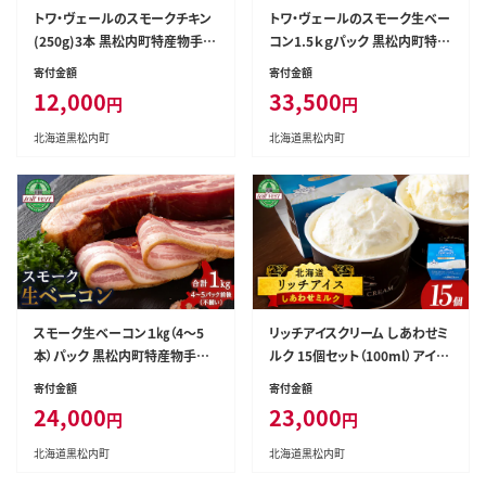
トワ・ヴェールのスモークチキン
トワ・ヴェールのスモーク生ベー
(250g)3本 黒松内町特産物手づ
コン1.5ｋｇパック 黒松内町特産
くり加工センター
物手づくり加工センター
寄付金額
寄付金額
12,000
33,500
円
円
北海道黒松内町
北海道黒松内町
スモーク生ベーコン１㎏（4～5
リッチアイスクリーム しあわせミ
本）パック 黒松内町特産物手づ
ルク 15個セット（100ml）アイス
くり加工センター
スイーツ おやつ 冷凍 食べ比べ
寄付金額
寄付金額
24,000
23,000
円
円
北海道黒松内町
北海道黒松内町