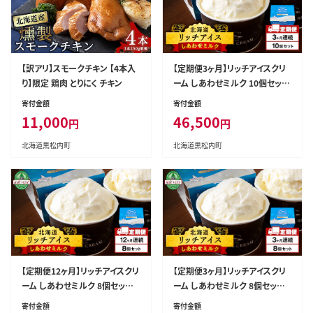
【訳アリ】スモークチキン 【4本入
【定期便3ヶ月】リッチアイスクリ
り】限定 鶏肉 とりにく チキン
ーム しあわせミルク 10個セット
（100ml）
寄付金額
寄付金額
11,000
46,500
円
円
北海道黒松内町
北海道黒松内町
【定期便12ヶ月】リッチアイスクリ
【定期便3ヶ月】リッチアイスクリ
ーム しあわせミルク 8個セット
ーム しあわせミルク 8個セット
（100ml）
（100ml）
寄付金額
寄付金額