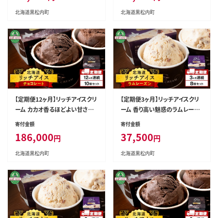
北海道黒松内町
北海道黒松内町
【定期便12ヶ月】リッチアイスクリ
【定期便3ヶ月】リッチアイスクリ
ーム カカオ香るほどよい甘さの
ーム 香り高い魅惑のラムレーズ
チョコレート 10個セット（100m
ン 8個セット（100ml）
寄付金額
寄付金額
l）
186,000
37,500
円
円
北海道黒松内町
北海道黒松内町