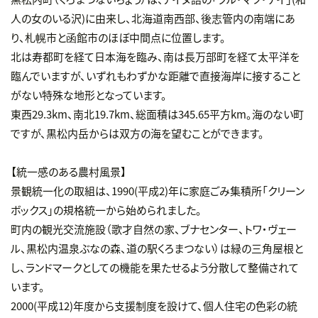
人の女のいる沢)に由来し、北海道南西部、後志管内の南端にあ
り、札幌市と函館市のほぼ中間点に位置します。
北は寿都町を経て日本海を臨み、南は長万部町を経て太平洋を
臨んでいますが、いずれもわずかな距離で直接海岸に接すること
がない特殊な地形となっています。
東西29.3km、南北19.7km、総面積は345.65平方km。海のない町
ですが、黒松内岳からは双方の海を望むことができます。
【統一感のある農村風景】
景観統一化の取組は、1990(平成2)年に家庭ごみ集積所「クリーン
ボックス」の規格統一から始められました。
町内の観光交流施設（歌才自然の家、ブナセンター、トワ・ヴェー
ル、黒松内温泉ぶなの森、道の駅くろまつない）は緑の三角屋根と
し、ランドマークとしての機能を果たせるよう分散して整備されて
います。
2000(平成12)年度から支援制度を設けて、個人住宅の色彩の統