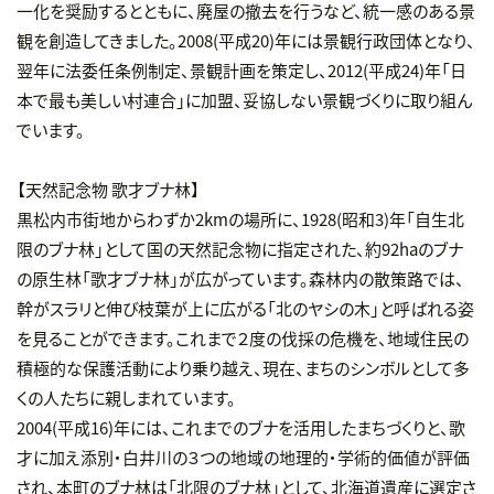
一化を奨励するとともに、廃屋の撤去を行うなど、統一感のある景
観を創造してきました。2008(平成20)年には景観行政団体となり、
翌年に法委任条例制定、景観計画を策定し、2012(平成24)年「日
本で最も美しい村連合」に加盟、妥協しない景観づくりに取り組ん
でいます。
【天然記念物 歌才ブナ林】
黒松内市街地からわずか2kmの場所に、1928(昭和3)年「自生北
限のブナ林」として国の天然記念物に指定された、約92haのブナ
の原生林「歌才ブナ林」が広がっています。森林内の散策路では、
幹がスラリと伸び枝葉が上に広がる「北のヤシの木」と呼ばれる姿
を見ることができます。これまで２度の伐採の危機を、地域住民の
積極的な保護活動により乗り越え、現在、まちのシンボルとして多
くの人たちに親しまれています。
2004(平成16)年には、これまでのブナを活用したまちづくりと、歌
才に加え添別・白井川の３つの地域の地理的・学術的価値が評価
され、本町のブナ林は「北限のブナ林」として、北海道遺産に選定さ