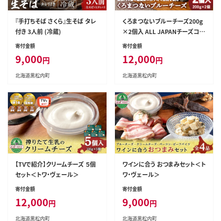
『手打ちそば さくら』生そば タレ
くろまつないブルーチーズ200g
付き 3人前 (冷蔵)
×2個入 ALL JAPANチーズコン
テスト金賞！黒松内町特産物手
寄付金額
寄付金額
づくり加工センター
9,000
12,000
円
円
北海道黒松内町
北海道黒松内町
【TVで紹介】クリームチーズ ５個
ワインに合う おつまみセット＜ト
セット＜トワ・ヴェール＞
ワ・ヴェール＞
寄付金額
寄付金額
12,000
9,000
円
円
北海道黒松内町
北海道黒松内町