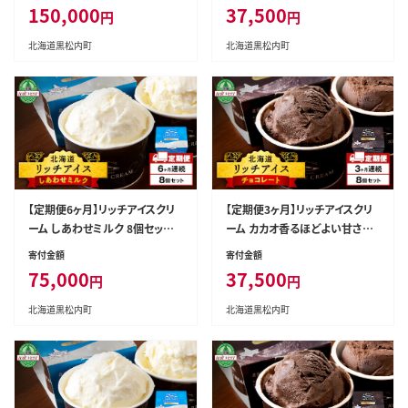
150,000
37,500
円
円
北海道黒松内町
北海道黒松内町
【定期便6ヶ月】リッチアイスクリ
【定期便3ヶ月】リッチアイスクリ
ーム しあわせミルク 8個セット
ーム カカオ香るほどよい甘さの
（100ml）
チョコレート 8個セット（100ml）
寄付金額
寄付金額
75,000
37,500
円
円
北海道黒松内町
北海道黒松内町