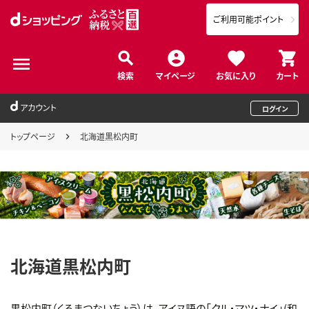
ご利用可能ポイント
検索
マイページ
お気に入り
カート
アカウント
ログイン
トップページ
北海道黒松内町
北海道黒松内町
黒松内町（くろまつないちょう）は、アイヌ語の「クル・マツ・ナイ」(和