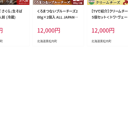
 さくら』生そば
くろまつないブルーチーズ2
【TVで紹介】クリームチ
人前 (冷蔵)
00g×2個入 ALL JAPANチ
５個セット＜トワ・ヴェー
ーズコンテスト金賞！黒松内
＞
円
12,000
円
12,000
円
町特産物手づくり加工センタ
ー
町
北海道黒松内町
北海道黒松内町