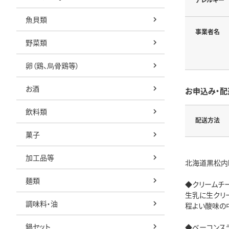
魚貝類
事業者名
野菜類
卵（鶏、烏骨鶏等）
お酒
お申込み・配
飲料類
配送方法
菓子
加工品等
北海道黒松内
麺類
◆クリームチ
生乳に生クリ
調味料・油
程よい酸味の
鍋セット
◆ベーコンス