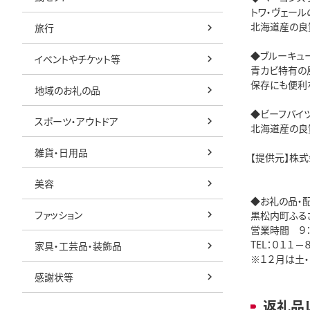
トワ・ヴェー
北海道産の良
旅行
◆ブルーキュ
イベントやチケット等
青カビ特有の
保存にも便利
地域のお礼の品
◆ビーフバイ
スポーツ・アウトドア
北海道産の良
雑貨・日用品
【提供元】株式
美容
◆お礼の品・
ファッション
黒松内町ふる
営業時間 ９：
TEL：０１１－
家具・工芸品・装飾品
※１２月は土
感謝状等
返礼品