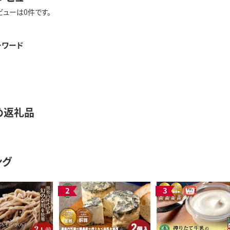
ビューは0件です。
ーワード
め返礼品
ング