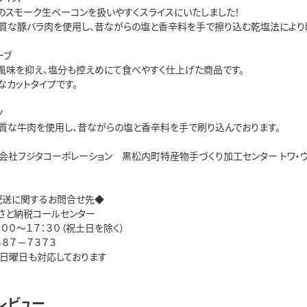
ルのスモーク生ベーコンを扱いやすくスライスにいたしました！
質な豚バラ肉を使用し、昔ながらの塩と香辛料を手で擦り込む乾塩法により時
ーブ
風味を抑え、塩分も控えめにて食べやすく仕上げた商品です。
なカットタイプです。
ツ
質な牛肉を使用し、昔ながらの塩と香辛料を手で刷り込んでおります。
会社フジタコーポレーション 黒松内町特産物手づくり加工センター トワ・ヴェール
配送に関するお問合せ先◆
さと納税コールセンター
００～１７：３０（祝土日を除く）
８８７－７３７３
・日曜日も対応しております
レビュー