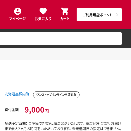
ご利用可能ポイント
マイページ
お気に入り
カート
北海道黒松内町
ワンストップオンライン申請対象
9,000
寄付金額
円
配送予定時期：
ご準備でき次第、順次発送いたします。 ※ご好評につき、お届け
まで最大2ヶ月お時間をいただいております。 ※発送期日の指定はできません。