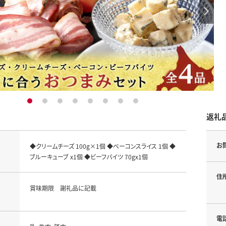
1
2
3
4
5
6
7
8
返礼
お
◆クリームチーズ 100g×1個 ◆ベーコンスライス 1個 ◆
ブルーキューブ x1個 ◆ビーフバイツ 70gx1個
住
賞味期限 謝礼品に記載
電