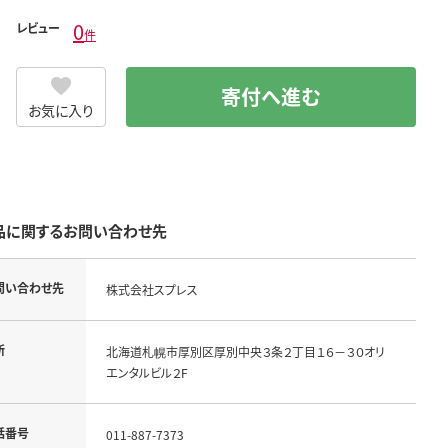
0
レビュー
件
寄付へ進む
お気に入り
品に関するお問い合わせ先
問い合わせ先
株式会社スプレス
所
北海道札幌市厚別区厚別中央３条２丁目１６－３０オリ
エンタルビル２F
話番号
011-887-7373