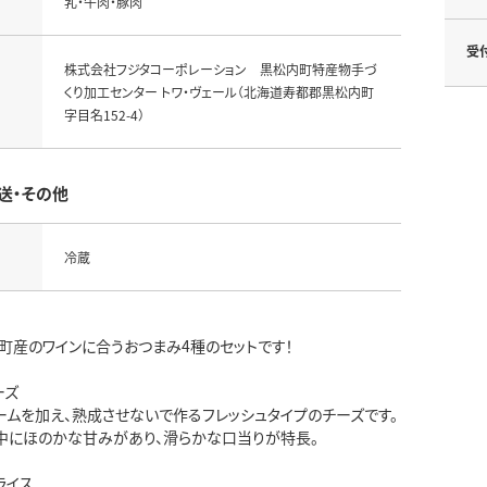
乳・牛肉・豚肉
受
株式会社フジタコーポレーション 黒松内町特産物手づ
くり加工センター トワ・ヴェール（北海道寿都郡黒松内町
字目名152-4）
送・その他
冷蔵
町産のワインに合うおつまみ4種のセットです！
ーズ
ームを加え、熟成させないで作るフレッシュタイプのチーズです。
中にほのかな甘みがあり、滑らかな口当りが特長。
ライス