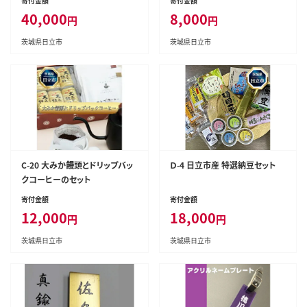
寄付金額
寄付金額
40,000
8,000
円
円
茨城県日立市
茨城県日立市
C-20 大みか饅頭とドリップバッ
Ｄ-4 日立市産 特選納豆セット
クコーヒーのセット
寄付金額
寄付金額
12,000
18,000
円
円
茨城県日立市
茨城県日立市