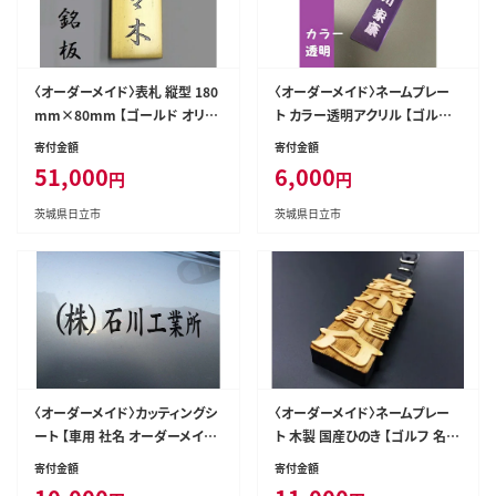
〈オーダーメイド〉表札 縦型 180
〈オーダーメイド〉ネームプレー
mm×80mm 【ゴールド オリジ
ト カラー透明アクリル 【ゴルフ
ナル 真鍮 エッチング 銘板 縦型
名入れ 本革ベルト付 オリジナル
寄付金額
寄付金額
エクステリアサイン 】
プレゼント 名入り】
51,000
6,000
円
円
茨城県日立市
茨城県日立市
〈オーダーメイド〉カッティングシ
〈オーダーメイド〉ネームプレー
ート 【車用 社名 オーダーメイド
ト 木製 国産ひのき 【ゴルフ 名入
10文字以内 ステッカー シール
れ 本革ベルト付 オリジナル プレ
寄付金額
寄付金額
名入り】
ゼント 名入り】