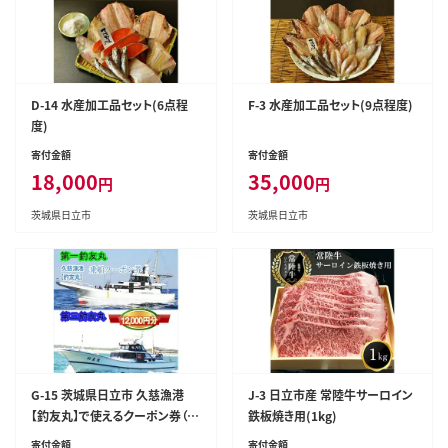
D-14 水産加工品セット(6点程
F-3 水産加工品セット(9点程度)
度)
寄付金額
寄付金額
18,000
35,000
円
円
茨城県日立市
茨城県日立市
G-15 茨城県日立市 久慈漁港
J-3 日立市産 常陸牛サーロイン
【釣友丸】で使えるクーポン券（1
鉄板焼き用(1kg)
2000円分）
寄付金額
寄付金額