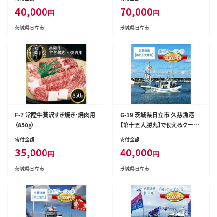
40,000
70,000
円
円
茨城県日立市
茨城県日立市
F-7 常陸牛贅沢すき焼き・焼肉用
G-19 茨城県日立市 久慈漁港
（850g）
【第十五大勝丸】で使えるクーポ
ン券（12000円分）
寄付金額
寄付金額
35,000
40,000
円
円
茨城県日立市
茨城県日立市