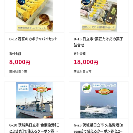
B-12 茂宮のカボチャパイセット
D-13 日立市・菓匠たけだの菓子
詰合せ
寄付金額
寄付金額
8,000
18,000
円
円
茨城県日立市
茨城県日立市
G-10 茨城県日立市 会瀬漁港【こ
G-23 茨城県日立市 久慈漁港【B
とぶき丸】で使えるクーポン券（1
eans】で使えるクーポン券（120