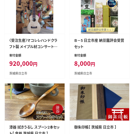
〈受注生産〉マコレレハンドクラ
Ｂ－5 日立市産 納豆鑑評会受賞
フト製 メイプル材コンサートサ
セット
イズウクレレ【 ウクレレ 楽器 茨
寄付金額
寄付金額
城県 日立市 】
920,000
8,000
円
円
茨城県日立市
茨城県日立市
漆器 拭きうるし スプーン2本セッ
御朱印帳【 茨城県 日立市 】
ト【 食器 茨城県 日立市 】