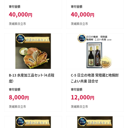
2000円分）
00円分）
寄付金額
寄付金額
40,000
40,000
円
円
茨城県日立市
茨城県日立市
B-13 水産加工品セット（４点程
C-5 日立の地酒 常陸蔵と地焼酎
度）
こよい共楽 詰合せ
寄付金額
寄付金額
8,000
12,000
円
円
茨城県日立市
茨城県日立市