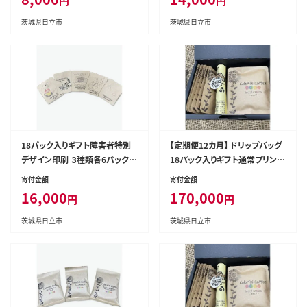
円
円
茨城県日立市
茨城県日立市
18パック入りギフト障害者特別
【定期便12カ月】 ドリップバッグ
デザイン印刷 ３種類各6パック
18パック入りギフト通常プリント
ブラジル コロンビア グァテマラ
【 コーヒー 茨城県 日立市 】
寄付金額
寄付金額
【 コーヒー 茨城県 日立市 】
16,000
170,000
円
円
茨城県日立市
茨城県日立市