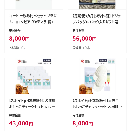
コーヒー飲み比べセット ブラジ
【定期便3カ月おき計4回】 ドリッ
ル コロンビア グァテマラ 粉100
プバッグ18パック入りギフト通常
ｇ各１袋 【 コーヒー 茨城県 日立
プリント 【 コーヒー 茨城県 日立
寄付金額
寄付金額
市 】
市 】
8,000
56,000
円
円
茨城県日立市
茨城県日立市
【スポイトｐH試験紙付】犬猫用
【スポイトｐH試験紙付】犬猫用
おしっこチェックセット ×12個【
おしっこチェックセット ×2個【
ペット用品 茨城県 日立市 】
ペット用品 茨城県 日立市 】
寄付金額
寄付金額
43,000
8,000
円
円