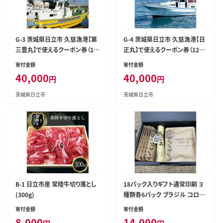
G-3 茨城県日立市 久慈漁港【第
G-4 茨城県日立市 久慈漁港【日
三豊丸】で使えるクーポン券（12
正丸】で使えるクーポン券（1200
000円分）
0円分）
寄付金額
寄付金額
40,000
40,000
円
円
茨城県日立市
茨城県日立市
B-1 日立市産 常陸牛切り落とし
18パック入りギフト通常印刷 ３
(300g)
種類各6パック ブラジル コロン
ビア グァテマラ 【 コーヒー 茨城
寄付金額
寄付金額
県 日立市 】
8,000
14,000