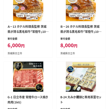
Ａ－13 ホテル料理長監修 茨城
Ｂ－26 ホテル料理長監修 茨城
県が誇る黒毛和牛「常陸牛」10
県が誇る黒毛和牛「常陸牛」10
0％ハンバーグ 100ｇ×2個＜20
0％ハンバーグ 100ｇ×3個＜20
寄付金額
寄付金額
25年2月頃～順次発送＞【黒毛
25年2月頃～順次発送＞【黒毛
6,000
8,000
円
円
和牛】【冷凍ハンバーグ 茨城県
和牛】【冷凍ハンバーグ 茨城県
日立市】
日立市】
茨城県日立市
茨城県日立市
G-1 日立市産 常陸牛ロース焼き
B-24 大みか饅頭と専用茶葉セッ
肉用(1kG)
ト