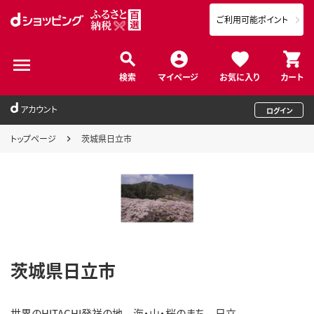
ご利用可能ポイント
検索
マイページ
お気に入り
カート
アカウント
ログイン
トップページ
茨城県日立市
茨城県日立市
世界のHITACHI発祥の地 海・山・桜のまち 日立