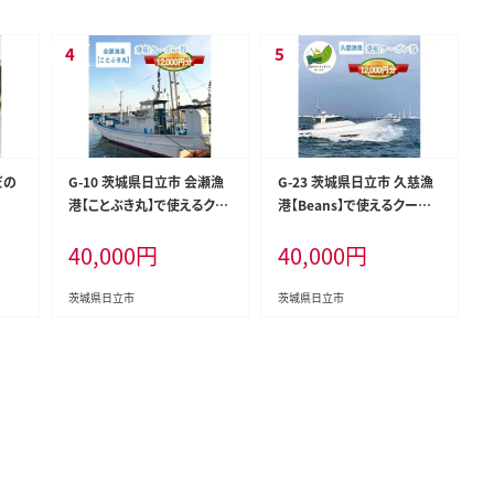
だの
G-10 茨城県日立市 会瀬漁
G-23 茨城県日立市 久慈漁
港【ことぶき丸】で使えるクー
港【Beans】で使えるクーポ
ポン券（12000円分）
ン券（12000円分）
40,000
円
40,000
円
茨城県日立市
茨城県日立市