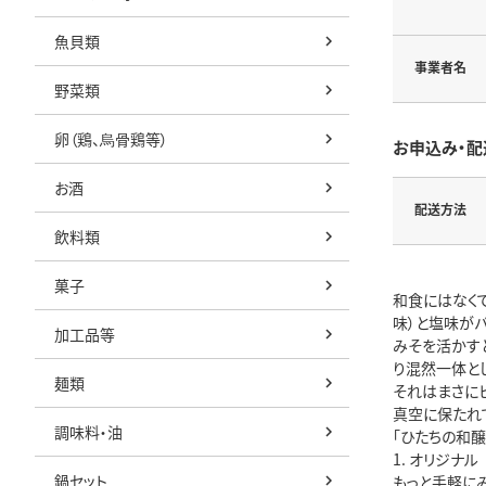
魚貝類
事業者名
野菜類
卵（鶏、烏骨鶏等）
お申込み・配
お酒
配送方法
飲料類
菓子
和食にはなく
味）と塩味が
加工品等
みそを活かす
り混然一体と
麺類
それはまさに
真空に保たれ
調味料・油
「ひたちの和醸
1. オリジナル
鍋セット
もっと手軽に