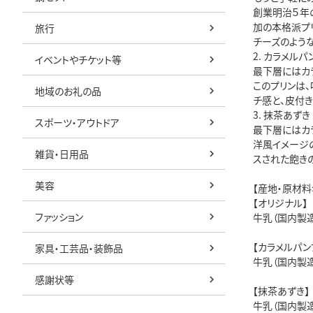
創業明治５年
加の本格派プ
旅行
チーズのよう
2. カラメルパ
イベントやチケット等
最下層にはカ
このプリンは
地域のお礼の品
チ感と、皮付
3. 抹茶あずき
スポーツ・アウトドア
最下層にはカ
洋風イメージ
雑貨・日用品
スされた飽き
美容
【産地・原材料
【オリジナル】
ファッション
牛乳（国内製造
【カラメルパン
家具・工芸品・装飾品
牛乳（国内製造
感謝状等
【抹茶あずき】
牛乳（国内製造