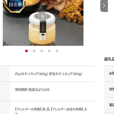
1
2
3
4
5
返礼
お
内山みそ：1カップ（800g） 家宝みそ：1カップ（800g）
住
賞味期限：製造日より10日
電
【アレルギーの有無】 卵、乳 【アレルギー品目の有無】 大