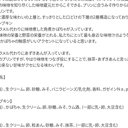
の味噌を知り尽くした味噌蔵元だからこそできる、プリンに合うみそ作りから
リンです。
な濃厚な味わいの上層と、すっきりとした口どけの下層の2層構造になっており
ンプキン
ラメル代わりに味噌煮した角煮かぼちゃが入っています。
、味噌の栄養と野菜の栄養がとれる、私たちにとって最も身近な味噌汁のよう
きかぼちゃの触感がいいアクセントになっていると思います。
ラメル代わりにあずきあんが入っています。
のプリンですが、やはり味噌をつなぎ役にすることで、抹茶・あずきあんと言
の来ない甘味がクセになる味わいです。
名】
）、生クリーム、卵、砂糖、みそ、バニラビーンズ/乳化剤、香料、ガゼインＮａ、
プキン】
）、かぼちゃ、生クリーム、卵、砂糖、みそ、ラム酒、（一部に乳・卵、大豆含む）
）、生クリーム、卵、粒あん、砂糖、みそ、抹茶、（一部に乳・卵、大豆含む）