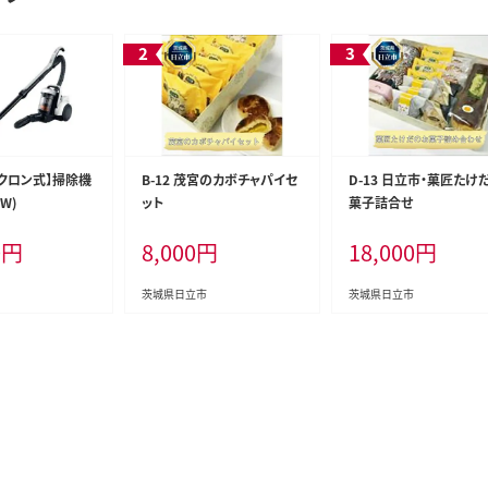
サイクロン式】掃除機
B-12 茂宮のカボチャパイセ
D-13 日立市・菓匠たけ
(W)
ット
菓子詰合せ
0
円
8,000
円
18,000
円
茨城県日立市
茨城県日立市