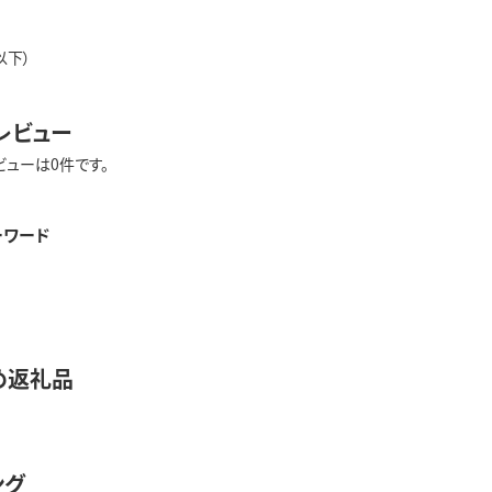
以下）
レビュー
ビューは0件です。
ーワード
め返礼品
ング