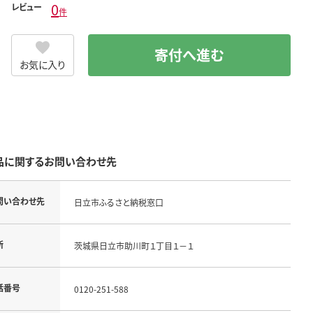
0
レビュー
件
寄付へ進む
お気に入り
品に関するお問い合わせ先
問い合わせ先
日立市ふるさと納税窓口
所
茨城県日立市助川町１丁目１－１
話番号
0120-251-588