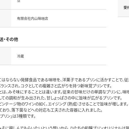
豆
受
有限会社内山味噌店
送・その他
冷蔵
てはならない発酵食品である味噌を、洋菓子であるプリンに活かすことで、従
バランスされ、コクとしての複雑さと広がりを持つ新味覚プリンです。
とは、みそ味にすることとは違います。従来の甘味だけの単調なプリンに、味噌
しての調和が生み出された、甘しょっぱさの中に旨味が広がるプリンです。
ビンテージ物のワインの如く、エイジング（熟成）させることで旨味が増しま
ており、落下菌などへの対応も工夫された容器に入れました。
プリン」は3種類です。
みそに親しんでもらいたいという想いから、ひたちの和醸プリンオリジナルは誕