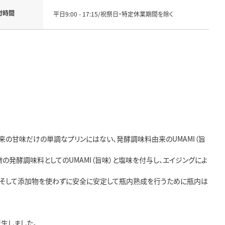
付時間
平日9:00 - 17:15/祝祭日・特定休業期間を除く
来の甘味だけの単調なプリンにはない、発酵調味料由来のUMAMI（旨
の発酵調味料としてのUMAMI（旨味）と塩味を付与し、エイジングによ
す。そして添加物を使わずに安全に安定して瓶内熟成を行うために瓶内は
生しました。