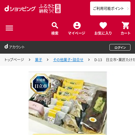
ご利用可能ポイント
検索
マイページ
お気に入り
カート
アカウント
ログイン
トップページ
菓子
その他菓子・詰合せ
D-13 日立市・菓匠た