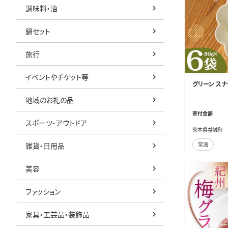
調味料・油
鍋セット
旅行
イベントやチケット等
グリーン スナッ
地域のお礼の品
寄付金額
スポーツ・アウトドア
熊本県益城町
雑貨・日用品
常温
美容
ファッション
家具・工芸品・装飾品