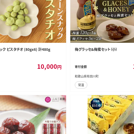
ク ピスタチオ (80gx6) 計480g
梅グラッセ&梅蜜セット（小）
10,000
円
寄付金額
和歌山県有田川町
常温