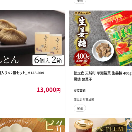
冷凍
入り×2箱セット_M143-004
徳之島 天城町 平瀬製菓 生姜糖 400g（
黒糖 お菓子
13,000
円
寄付金額
鹿児島県天城町
常温