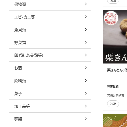
常温
果物類
エビ・カニ等
魚貝類
野菜類
卵（鶏、烏骨鶏等）
お酒
栗きんとん6個
飲料類
寄付金額
菓子
宮崎県宮崎市
冷凍
加工品等
麺類