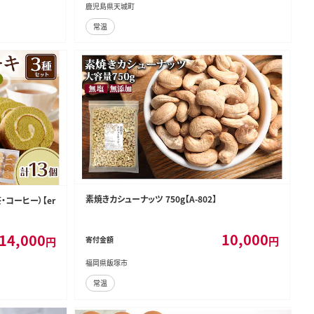
鹿児島県天城町
常温
素焼きカシューナッツ 750g【A-802】
コーヒー）【er
10,000
14,000
円
円
寄付金額
福岡県飯塚市
常温