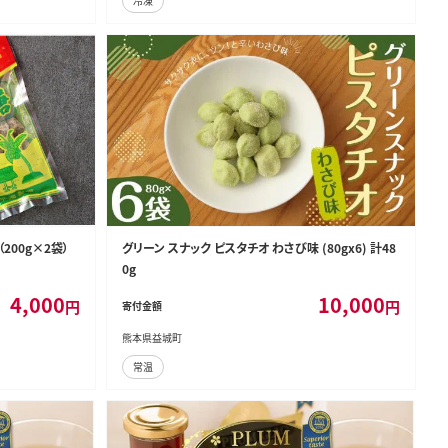
冷凍
200g×2袋）
グリーン スナック ピスタチオ わさび味 (80gx6) 計48
0g
4,000
10,000
円
円
寄付金額
熊本県益城町
常温