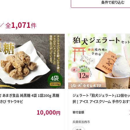
条件で絞り込む
1,071
／ 全
件
 あまぎ食品 純黒糖 4袋 1袋200g 黒糖
ジェラート 「狛犬ジェラート」12個セッ
きび サトウキビ
択 [ アイス アイスクリーム 手作り おす
レゼント お祝い ]こまいぬミルク
10,000
円
寄付金額
兵庫県加西市