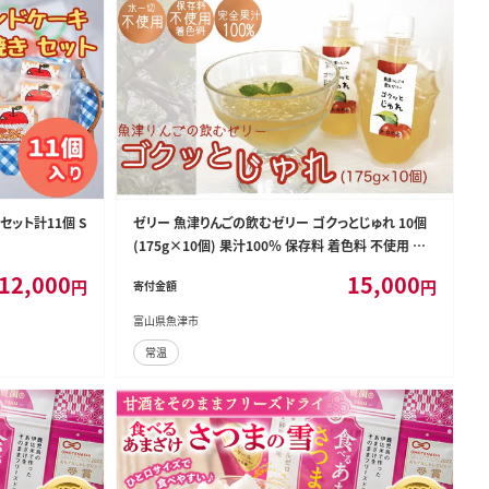
セット計11個 S
ゼリー 魚津りんごの飲むゼリー ゴクっとじゅれ 10個
(175g×10個) 果汁100％ 保存料 着色料 不使用 デ
ザート スイーツ おやつ お菓子 菓子 りんご リンゴ 林
12,000
15,000
円
円
寄付金額
檎 富山 富山県
富山県魚津市
常温