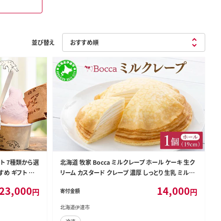
並び替え
ト 7種類から選
北海道 牧家 Bocca ミルクレープ ホール ケーキ 生ク
すめ ギフト プ
リーム カスタード クレープ 濃厚 しっとり 生乳 ミルク
スポンジ デザート スイーツ ギフト 贈り物 冷凍 送料
23,000
14,000
円
円
寄付金額
無料【55250506】
北海道伊達市