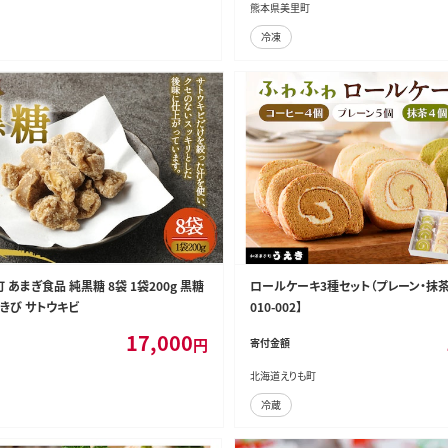
熊本県美里町
冷凍
 あまぎ食品 純黒糖 8袋 1袋200g 黒糖
ロールケーキ3種セット（プレーン・抹茶・
きび サトウキビ
010-002】
17,000
円
寄付金額
北海道えりも町
冷蔵