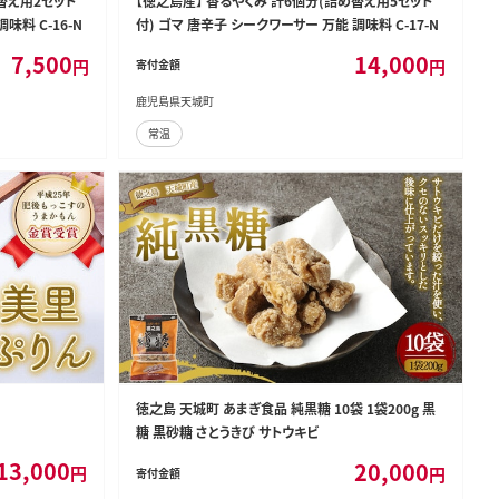
替え用2セット
【徳之島産】 香るやくみ 計6個分(詰め替え用5セット
味料 C-16-N
付) ゴマ 唐辛子 シークワーサー 万能 調味料 C-17-N
7,500
14,000
円
円
寄付金額
鹿児島県天城町
常温
徳之島 天城町 あまぎ食品 純黒糖 10袋 1袋200g 黒
糖 黒砂糖 さとうきび サトウキビ
13,000
20,000
円
円
寄付金額