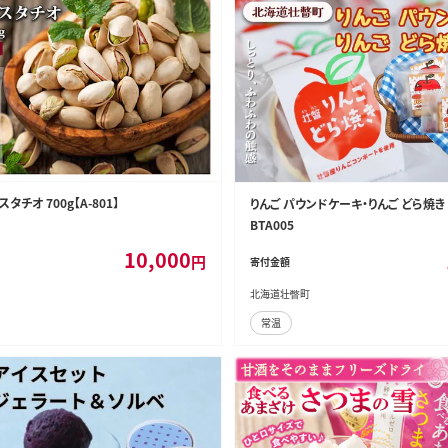
チオ 700g【A-801】
りんご パウンドケーキ・りんご どら焼き 
BTA005
10,000
円
寄付金額
北海道壮瞥町
常温