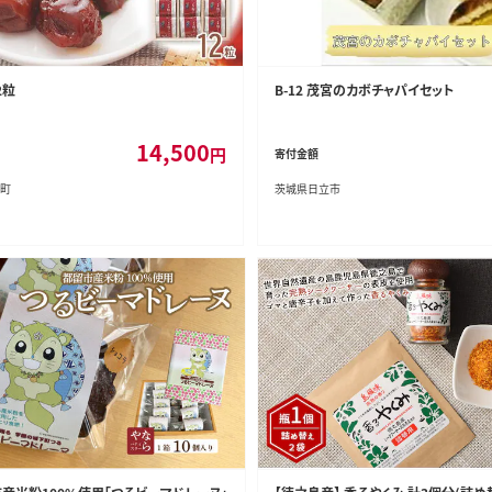
2粒
B-12 茂宮のカボチャパイセット
14,500
円
寄付金額
町
茨城県日立市