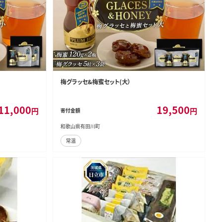
梅グラッセ&梅蜜セット(大）
11,000
19,500
円
円
寄付金額
和歌山県有田川町
常温