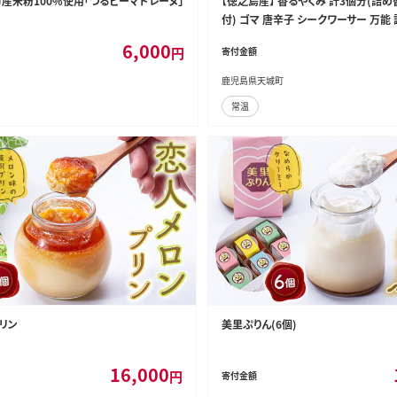
産米粉100%使用「つるビーマドレーヌ」
【徳之島産】 香るやくみ 計3個分(詰め
付) ゴマ 唐辛子 シークワーサー 万能 調
6,000
円
寄付金額
鹿児島県天城町
常温
リン
美里ぷりん(6個)
16,000
円
寄付金額