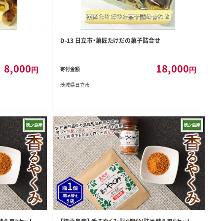
D-13 日立市・菓匠たけだの菓子詰合せ
8,000
18,000
円
円
寄付金額
茨城県日立市