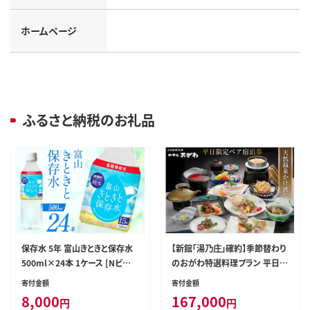
ホームページ
ふるさと納税のお礼品
保存水 5年 富山きときと保存水
【新館「湯乃庄」確約】季節替わり
500ml×24本 1ケース [Nビバ
のおがわ特選料理プラン 平日限
レッジ 富山県 朝日町 3431047
定ペア宿泊券 / 小川温泉元湯 ホ
寄付金額
寄付金額
2] 水 ペットボトル 防災 防災グ
テルおがわ / 富山県 朝日町 [34
8,000
167,000
円
円
ッズ ミネラルウォーター ローリ
310209]