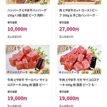
ハンバーグ とやま牛ハンバーグ
肉 とやま牛セット ローストビー
150g×3個 国産 ビーフ 肉料理
フ 300g & 手ごねハンバーグ 15
おかず 惣菜 時短 真空パック 冷
0g×3個 国産 牛肉 ビーフ 肉料
寄付金額
寄付金額
凍 / カシワファーム / 富山県 朝
理 おかず 惣菜 詰め合わせ 時短
10,000
27,000
円
円
日町 [34310291]
真空パック 冷凍 / カシワファー
ム / 富山県 朝日町 [34310290]
富山県朝日町
富山県朝日町
牛肉 とやま牛 サーロイン サイコ
牛肉 とやま牛 モモ サイコロステ
ロステーキ 300g 肉 国産 ビーフ
ーキ 300g 肉 国産 ビーフ もも
真空パック 冷凍 ステーキ 一口
肉 真空パック 冷凍 ステーキ 一
寄付金額
寄付金額
サイズ / カシワファーム / 富山県
口サイズ / カシワファーム / 富山
19,000
19,000
円
円
朝日町 [34310285]
県 朝日町 [34310286]
富山県朝日町
富山県朝日町