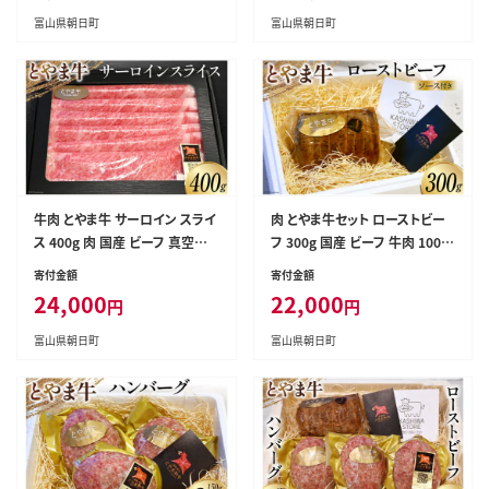
ングストック 長期保存水 備蓄 備
富山県朝日町
富山県朝日町
蓄水
牛肉 とやま牛 サーロイン スライ
肉 とやま牛セット ローストビー
ス 400g 肉 国産 ビーフ 真空パ
フ 300g 国産 ビーフ 牛肉 100％
ック 冷凍 すき焼 しゃぶしゃぶ /
肉料理 おかず 惣菜 詰め合わせ
寄付金額
寄付金額
カシワファーム / 富山県 朝日町
時短 真空パック 冷凍 / カシワフ
24,000
22,000
円
円
[34310287]
ァーム / 富山県 朝日町 [343102
89]
富山県朝日町
富山県朝日町