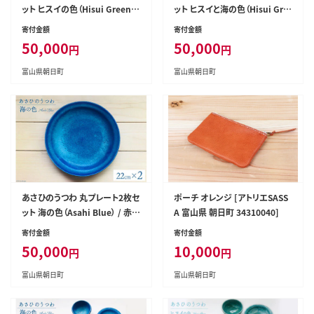
ット ヒスイの色（Hisui Green）
ット ヒスイと海の色（Hisui Gre
/ 赤川焼 / 富山県 朝日町 [3431
en＆Asahi Blue） / 赤川焼 / 富
寄付金額
寄付金額
0237]
山県 朝日町 [34310238]
50,000
50,000
円
円
富山県朝日町
富山県朝日町
あさひのうつわ 丸プレート2枚セ
ポーチ オレンジ [アトリエSASS
ット 海の色（Asahi Blue） / 赤川
A 富山県 朝日町 34310040]
焼 / 富山県 朝日町 [34310236]
寄付金額
寄付金額
50,000
10,000
円
円
富山県朝日町
富山県朝日町