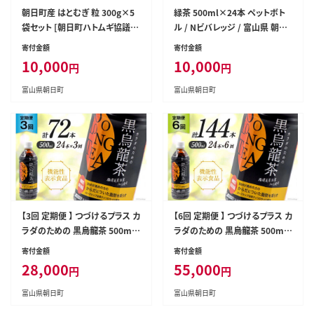
朝日町産 はとむぎ 粒 300g×5
緑茶 500ml×24本 ペットボト
袋セット [朝日町ハトムギ協議会
ル / Nビバレッジ / 富山県 朝日
富山県 朝日町 34310207]
町 [34310195]
寄付金額
寄付金額
10,000
10,000
円
円
富山県朝日町
富山県朝日町
【3回 定期便 】 つづけるプラス カ
【6回 定期便 】 つづけるプラス カ
ラダのための 黒烏龍茶 500ml
ラダのための 黒烏龍茶 500ml
× 24本 × 3回 総計72本 [Nビ
× 24本 × 6回 総計144本 [Nビ
寄付金額
寄付金額
バレッジ 富山県 朝日町 343102
バレッジ 富山県 朝日町 343102
28,000
55,000
円
円
00] ペットボトル 烏龍茶 ウーロ
01] ペットボトル 烏龍茶 ウーロ
ン茶 1ケース 500ml
ン茶 1ケース 500ml
富山県朝日町
富山県朝日町