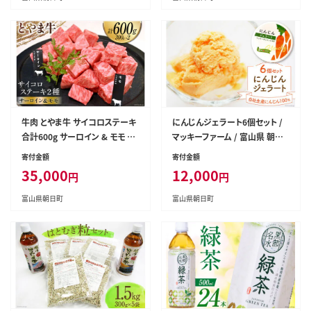
牛肉 とやま牛 サイコロステーキ
にんじんジェラート6個セット /
合計600g サーロイン & モモ 各
マッキーファーム / 富山県 朝日
300g 肉 国産 ビーフ 真空パック
町 [34310225]
寄付金額
寄付金額
冷凍 ステーキ 一口サイズ 食べ
35,000
12,000
円
円
比べ / カシワファーム / 富山県
朝日町 [34310288]
富山県朝日町
富山県朝日町