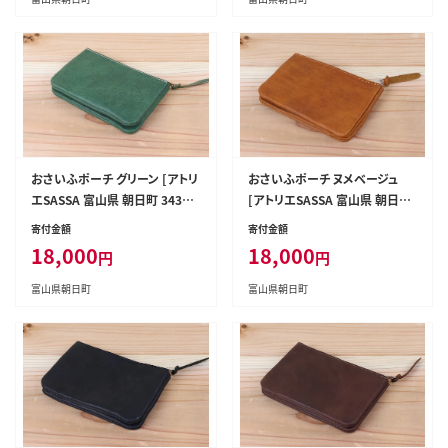
おさいふポーチ グリーン [アトリ
おさいふポーチ ヌメベージュ
エSASSA 富山県 朝日町 34310
[アトリエSASSA 富山県 朝日町
063]
34310066]
寄付金額
寄付金額
18,000
18,000
円
円
富山県朝日町
富山県朝日町