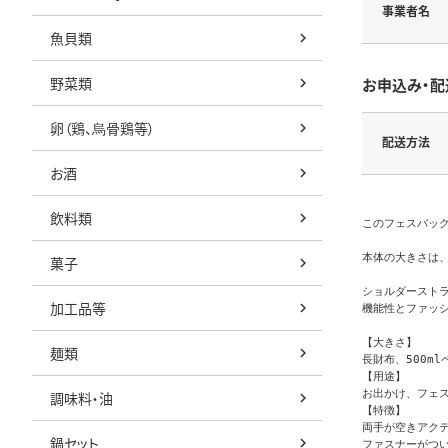
事業者名
魚貝類
野菜類
お申込み・配
卵（鶏、烏骨鶏等）
配送方法
お酒
飲料類
このフェスバッ
本体の大きさは
菓子
ショルダーストラ
加工品等
機能性とファッシ
【大きさ】

麺類
長財布、500m
【用途】

お出かけ、フェス
調味料・油
【特徴】

両手が空きアクテ
鍋セット
ファスナーがつい