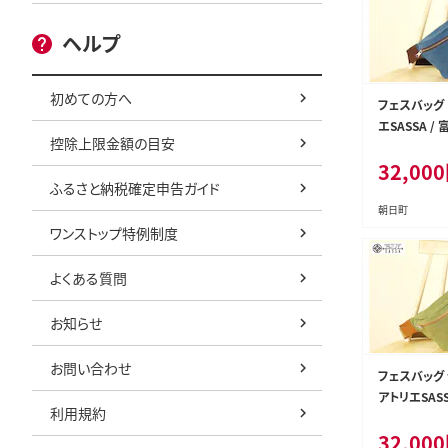
ヘルプ
初めての方へ
フェスバッグ 
エSASSA /
控除上限金額の目安
4310161]
32,000
ヴィンテージ
ふるさと納税確定申告ガイド
斜めがけ 革 
朝日町
ワンストップ特例制度
よくある質問
お知らせ
お問い合わせ
フェスバッグ 
アトリエSASS
利用規約
日町 [34310
32,000
ンプル ヴィン