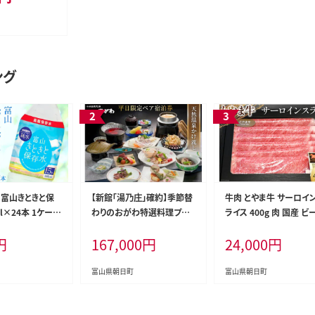
け 革 レザー
ング
 富山きときと保
【新館「湯乃庄」確約】季節替
牛肉 とやま牛 サーロイン
l×24本 1ケース
わりのおがわ特選料理プラ
ライス 400g 肉 国産 ビ
ジ 富山県 朝日町
ン 平日限定ペア宿泊券 / 小
真空パック 冷凍 すき焼 
円
167,000
円
24,000
円
2] 水 ペットボトル
川温泉元湯 ホテルおがわ /
ぶしゃぶ / カシワファーム
グッズ ミネラルウ
富山県 朝日町 [34310209]
富山県 朝日町 [3431028
ローリングストック
富山県朝日町
富山県朝日町
 備蓄 備蓄水