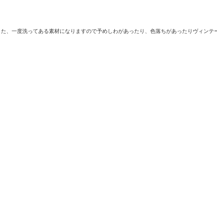
。また、一度洗ってある素材になりますので予めしわがあったり、色落ちがあったりヴィンテ