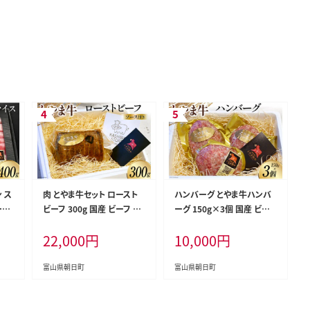
 ス
肉 とやま牛セット ロースト
ハンバーグ とやま牛ハンバ
ーフ
ビーフ 300g 国産 ビーフ 牛
ーグ 150g×3個 国産 ビー
しゃ
肉 100％ 肉料理 おかず 惣
フ 肉料理 おかず 惣菜 時短
22,000
円
10,000
円
 /
菜 詰め合わせ 時短 真空パ
真空パック 冷凍 / カシワフ
7]
ック 冷凍 / カシワファーム /
ァーム / 富山県 朝日町 [343
富山県 朝日町 [34310289]
10291]
富山県朝日町
富山県朝日町