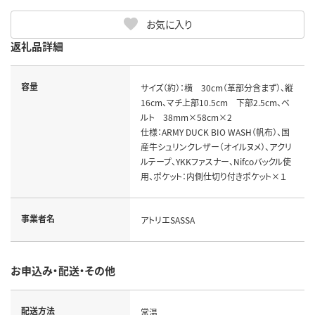
お気に入り
返礼品詳細
容量
サイズ（約）：横　30cm（革部分含まず）、縦
16cm、マチ上部10.5cm　下部2.5cm、ベ
ルト　38mm×58cm×2

仕様：ARMY DUCK BIO WASH（帆布）、国
産牛シュリンクレザー（オイルヌメ）、アクリ
ルテープ、YKKファスナー、Nifcoバックル使
用、ポケット：内側仕切り付きポケット×１
事業者名
アトリエSASSA
お申込み・配送・その他
配送方法
常温