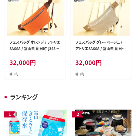
フェスバッグ オレンジ / アトリエ
フェスバッグ グレーベージュ /
SASSA / 富山県 朝日町 [34310
アトリエSASSA / 富山県 朝日町
165] バッグ シンプル ヴィンテー
[34310166] バッグ シンプル ヴ
32,000
円
32,000
円
ジ ボディバッグ 斜めがけ 革 レ
ィンテージ ボディバッグ 斜めが
ザー 帆布
け 革 レザー 帆布
朝日町
朝日町
ランキング