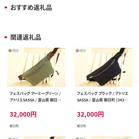
おすすめ返礼品
関連返礼品
フェスバッグ アーミーグリーン /
フェスバッグ ブラック / アトリエ
アトリエSASSA / 富山県 朝日町
SASSA / 富山県 朝日町 [34310
[34310162] バッグ シンプル ヴ
164] バッグ シンプル ヴィンテー
32,000
円
32,000
円
ィンテージ ボディバッグ 斜めが
ジ ボディバッグ 斜めがけ 革 レ
け 革 レザー 帆布
ザー 帆布
朝日町
朝日町