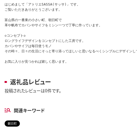
はじめまして「アトリエSASSA(サッサ)」です。

ご覧いただきありがとうございます。

富山県の一番東の小さい町、朝日町で

革や帆布でカバンやサイフをミシン一つで丁寧に作っています。

◇コンセプト◇

ロングライフデザインをコンセプトにした工房です。

カバンやサイフは毎日使うモノ

その時々、日々の生活にそっと寄り添ってほしいと思いなるべくシンプルにデザインして
お気に入りが見つかれば嬉しく思います。
返礼品レビュー
投稿されたレビューは0件です。
関連キーワード
朝日町