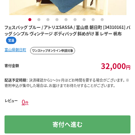
1
2
3
4
5
6
7
8
9
フェスバッグ ブルー / アトリエSASSA / 富山県 朝日町 [34310161] バ
ッグ シンプル ヴィンテージ ボディバッグ 斜めがけ 革 レザー 帆布
常温
富山県朝日町
ワンストップオンライン申請対象
32,000
寄付金額
円
配送予定時期：
決済確認から1～3ヶ月ほどお時間を要する場合がございます。 ※
寄附申込が集中した場合は、お届けまでお待たせすることがございます。
0
レビュー
件
寄付へ進む