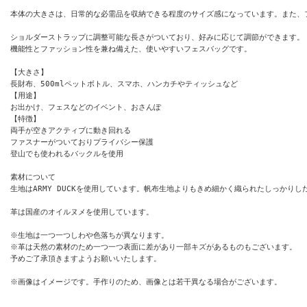
本体の大きさは、日常的な必需品を収納できる程度のサイズ感になっています。また、
ショルダーストラップに調整可能な長さがついており、好みに応じて調節ができます。

機能性とファッション性を兼ね備えた、使いやすいフェスバッグです。

【大きさ】

長財布、500mlペットボトル、スマホ、ハンカチやティッシュなど

【用途】

お出かけ、フェスなどのイベント、おさんぽ

【特徴】

両手が空きアクティブに動き回れる

ファスナーがついておりプライバシー保護

登山でも使われるバックルを使用

素材について

生地はARMY DUCKを使用しています。帆布生地よりもきめ細かく織られたしっか
革は国産のオイルヌメを使用しています。

※生地は一つ一つしわや色落ちが異なります。

※革は天然の素材のため一つ一つ表面に差があり一部キズがあるものもございます。

予めご了承頂きますようお願いいたします。

※画像はイメージです。手作りのため、画像とは若干異なる場合がございます。
