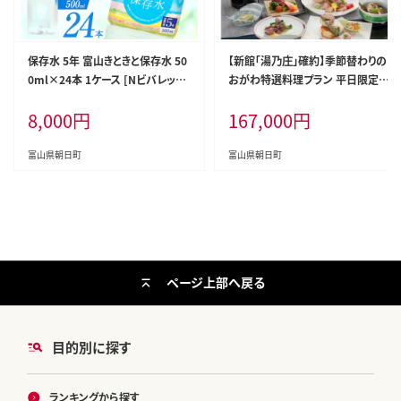
保存水 5年 富山きときと保存水 50
【新館「湯乃庄」確約】季節替わりの
0ml×24本 1ケース [Nビバレッジ
おがわ特選料理プラン 平日限定ペ
富山県 朝日町 34310472] 水 ペッ
ア宿泊券 / 小川温泉元湯 ホテルお
8,000
円
167,000
円
トボトル 防災 防災グッズ ミネラル
がわ / 富山県 朝日町 [34310209]
ウォーター ローリングストック 長
期保存水 備蓄 備蓄水
富山県朝日町
富山県朝日町
ページ上部へ戻る
目的別に探す
ランキングから探す