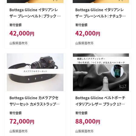
Bottega Glicine イタリアンレ
Bottega Glicine イタリアンレ
ザー プレーンベルト：ブラック 1
ザー プレーンベルト：ナチュラル
72-004-black
172-004-natural
寄付金額
寄付金額
42,000
42,000
円
円
山梨県笛吹市
山梨県笛吹市
Bottega Glicine カメラアクセ
Bottega Glicine ベルトポーチ
サリーセット カメラストラップ&
イタリアンレザー ブラック 172-
ハンドストラップ イタリアンレザ
012-black
寄付金額
寄付金額
ー 日本製 ブラック 172-011-bla
72,000
88,000
円
円
ck
山梨県笛吹市
山梨県笛吹市