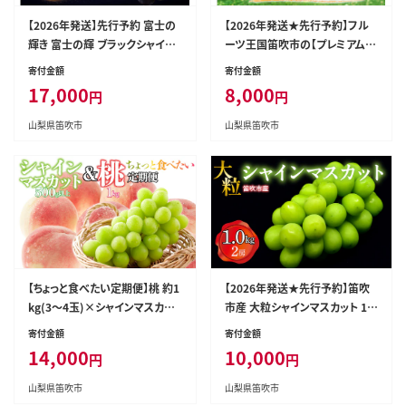
【2026年発送】先行予約 富士の
【2026年発送★先行予約】フル
輝き 富士の輝 ブラックシャイン
ーツ王国笛吹市の【プレミアム大
マスカット 1房 700g以上 山梨県
房】シャインマスカット1房700g
寄付金額
寄付金額
産 希少 高級 黒系ぶどう 贈答
以上 137-002-26y
17,000
8,000
円
円
【山梨県笛吹市 産地直送】ぶどう
フルーツ 果物 209-012
山梨県笛吹市
山梨県笛吹市
【ちょっと食べたい定期便】桃 約1
【2026年発送★先行予約】笛吹
kg(3～4玉)×シャインマスカッ
市産 大粒シャインマスカット 1.0
ト500g以上 126-024
kg以上(2房) 227-001-26y
寄付金額
寄付金額
14,000
10,000
円
円
山梨県笛吹市
山梨県笛吹市