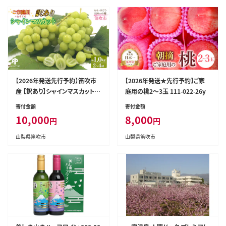
【2026年発送先行予約】笛吹市
【2026年発送★先行予約】ご家
産 【訳あり】シャインマスカット
庭用の桃2～3玉 111-022-26y
約1.0kg（２～4房） 205-021-26
寄付金額
寄付金額
y
10,000
8,000
円
円
山梨県笛吹市
山梨県笛吹市