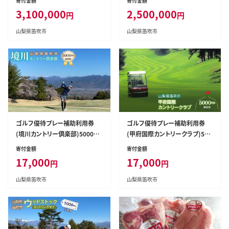
寄付金額
寄付金額
3,100,000
2,500,000
円
円
山梨県笛吹市
山梨県笛吹市
ゴルフ優待プレー補助利用券
ゴルフ優待プレー補助利用券
(境川カントリー倶楽部)5000円
(甲府国際カントリークラブ)500
分 006-001
0円分 007-001
寄付金額
寄付金額
17,000
17,000
円
円
山梨県笛吹市
山梨県笛吹市