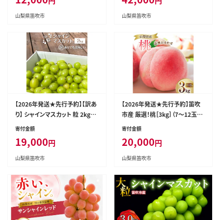
円
円
山梨県笛吹市
山梨県笛吹市
【2026年発送★先行予約】【訳あ
【2026年発送★先行予約】笛吹
り】 シャインマスカット 粒 2kg以
市産 厳選！桃［3kg］（7～12玉
上 ※クール便 154-033-2kg
入）フルーツ大国！山梨県笛吹市
寄付金額
寄付金額
より産地直送 209-002-26y OU
19,000
20,000
円
円
TTA REACH JAPAN
山梨県笛吹市
山梨県笛吹市