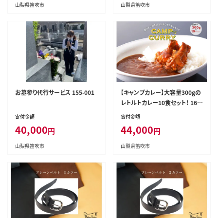
山梨県笛吹市
山梨県笛吹市
お墓参り代行サービス 155-001
【キャンプカレー】大容量300gの
レトルトカレー10食セット！ 166-
007
寄付金額
寄付金額
40,000
44,000
円
円
山梨県笛吹市
山梨県笛吹市