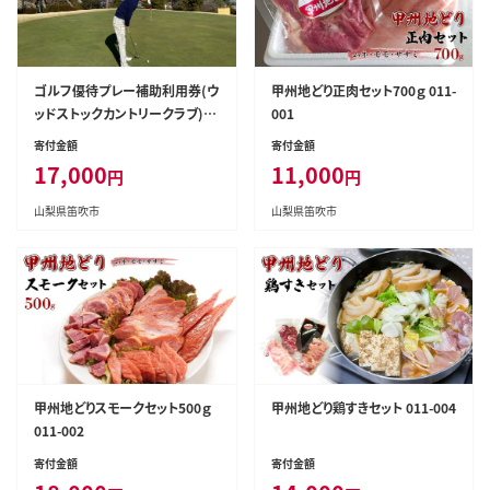
ゴルフ優待プレー補助利用券(ウ
甲州地どり正肉セット700ｇ 011-
ッドストックカントリークラブ)50
001
00円分 008-001
寄付金額
寄付金額
17,000
11,000
円
円
山梨県笛吹市
山梨県笛吹市
甲州地どりスモークセット500ｇ
甲州地どり鶏すきセット 011-004
011-002
寄付金額
寄付金額