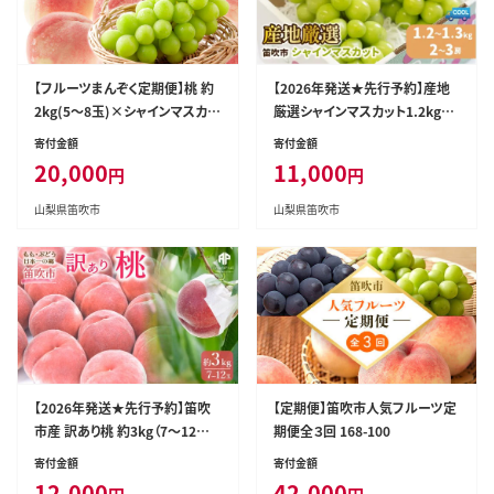
【フルーツまんぞく定期便】桃 約
【2026年発送★先行予約】産地
2kg(5～8玉)×シャインマスカッ
厳選シャインマスカット1.2kg～
ト 1.2kg以上(2～3房) 126-025
1.3kg（2房～3房）※沖縄・離島
寄付金額
寄付金額
配送不可※ 106-003-26y
20,000
11,000
円
円
山梨県笛吹市
山梨県笛吹市
【2026年発送★先行予約】笛吹
【定期便】笛吹市人気フルーツ定
市産 訳あり桃 約3kg（7～12玉）
期便全３回 168-100
205-003-26y
寄付金額
寄付金額
12,000
42,000