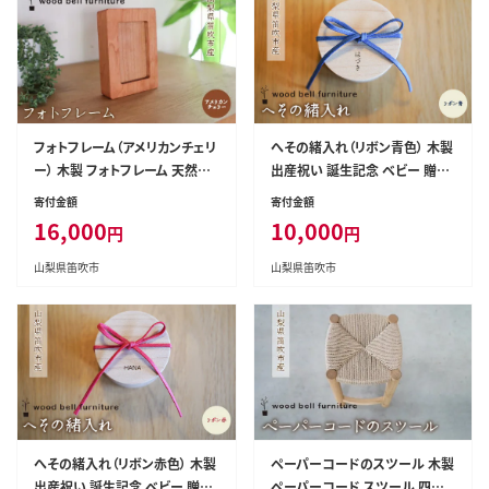
フォトフレーム（アメリカンチェリ
へその緒入れ（リボン青色） 木製
ー） 木製 フォトフレーム 天然素
出産祝い 誕生記念 ベビー 贈答
材 ハンドメイド 手作り 家具 写
ギフト 送料無料 山梨県 笛吹市
寄付金額
寄付金額
真フレーム 送料無料 山梨県 笛
204-010
16,000
10,000
円
円
吹市 204-005
山梨県笛吹市
山梨県笛吹市
へその緒入れ（リボン赤色） 木製
ペーパーコードのスツール 木製
出産祝い 誕生記念 ベビー 贈答
ペーパーコード スツール 四角