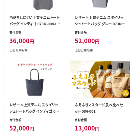
色落ちしにくい上質デニムトート
レザー×上質デニム スタイリッ
バッグ インディゴ 073N-004-IN
シュトートバッグ グレー 073N-0
DIGO
07-GRAY
寄付金額
寄付金額
36,000
52,000
円
円
山梨県笛吹市
山梨県笛吹市
レザー×上質デニム スタイリッ
ふえふきマスタード食べ比べセ
シュトートバッグ インディゴ 073
ット 084-001
N-007-INDIGO
寄付金額
寄付金額
52,000
13,000
円
円