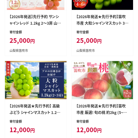
【2026年発送】先行予約 サンシ
【2026年発送★先行予約】笛吹
ャインレッド 1.2kg 2～3房 山梨
市産 大粒シャインマスカット 3.0
県産 希少 赤系ぶどう シャインマ
㎏(4～6房) 227-005-26y
寄付金額
寄付金額
スカット系 【山梨県笛吹市 産地
25,000
25,000
円
円
直送】ぶどう フルーツ 果物 209-
011
山梨県笛吹市
山梨県笛吹市
【2026年発送★先行予約】 高級
【2026年発送★先行予約】笛吹
ぶどう シャインマスカット 1.2kg
市産 厳選! 旬の桃 約2kg (5~8
（2～3房入り） 103-001-26y
玉) 205-001-26y
寄付金額
寄付金額
12,000
12,000
円
円