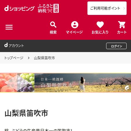
ご利用可能ポイント
検索
マイページ
お気に入り
カート
アカウント
ログイン
トップページ
山梨県笛吹市
山梨県笛吹市
桃、ぶどうの生産量日本一の笛吹市！