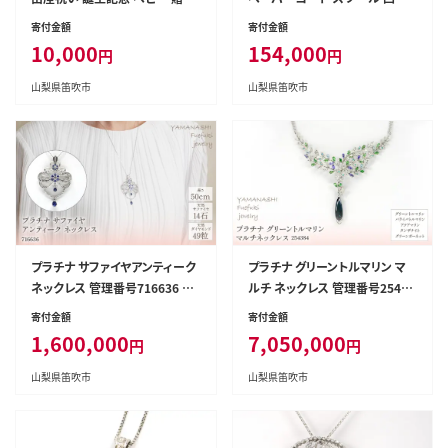
ギフト 送料無料 山梨県 笛吹市
家具 栗材 送料無料 山梨県 笛吹
寄付金額
寄付金額
204-009
市 204-011
10,000
154,000
円
円
山梨県笛吹市
山梨県笛吹市
プラチナ サファイヤアンティーク
プラチナ グリーントルマリン マ
ネックレス 管理番号716636 ×
ルチ ネックレス 管理番号25438
1本 218-010
4 ×1本 218-064
寄付金額
寄付金額
1,600,000
7,050,000
円
円
山梨県笛吹市
山梨県笛吹市