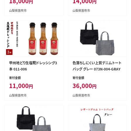
18,000
14,000
円
円
山梨県笛吹市
山梨県笛吹市
甲州地どり生塩糀ドレッシング3
色落ちしにくい上質デニムトート
本 011-006
バッグ グレー 073N-004-GRAY
寄付金額
寄付金額
11,000
36,000
円
円
山梨県笛吹市
山梨県笛吹市