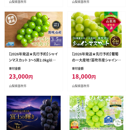
山梨県笛吹市
山梨県笛吹市
【2026年発送★先行予約】シャイ
【2026年発送★先行予約】葡萄
ンマスカット 3～5房2.0kg以上
の一大産地！笛吹市産シャインマ
クール便対応 136-008-26y
スカット2kg 167-012
寄付金額
寄付金額
23,000
18,000
円
円
山梨県笛吹市
山梨県笛吹市