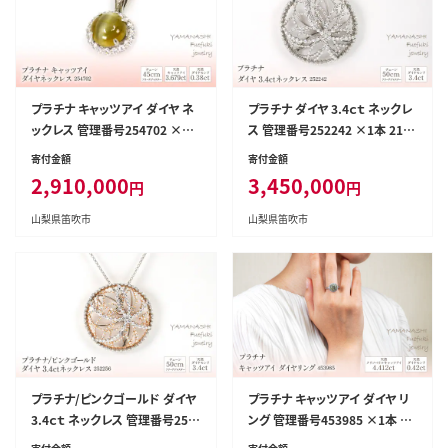
プラチナ キャッツアイ ダイヤ ネ
プラチナ ダイヤ 3.4ｃｔ ネックレ
ックレス 管理番号254702 ×1
ス 管理番号252242 ×1本 218-
本 218-068
072
寄付金額
寄付金額
2,910,000
3,450,000
円
円
山梨県笛吹市
山梨県笛吹市
プラチナ/ピンクゴールド ダイヤ
プラチナ キャッツアイ ダイヤ リ
3.4ｃｔ ネックレス 管理番号252
ング 管理番号453985 ×1本 21
256 ×1本 218-073
8-075