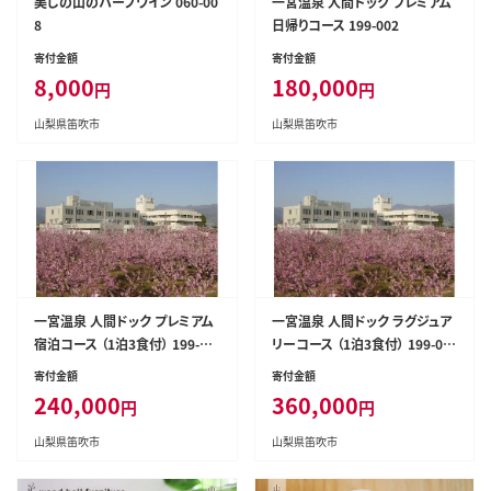
美しの山のハーフワイン 060-00
一宮温泉 人間ドック プレミアム
8
日帰りコース 199-002
寄付金額
寄付金額
8,000
180,000
円
円
山梨県笛吹市
山梨県笛吹市
一宮温泉 人間ドック プレミアム
一宮温泉 人間ドック ラグジュア
宿泊コース （1泊3食付） 199-00
リーコース （1泊3食付） 199-00
3
4
寄付金額
寄付金額
240,000
360,000
円
円
山梨県笛吹市
山梨県笛吹市