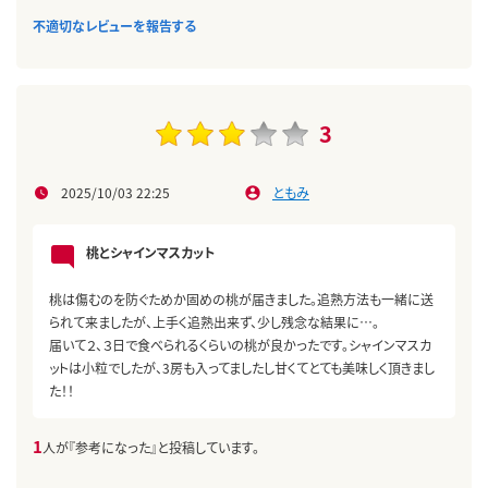
不適切なレビューを報告する
3
2025/10/03 22:25
ともみ
桃とシャインマスカット
桃は傷むのを防ぐためか固めの桃が届きました。追熟方法も一緒に送
られて来ましたが、上手く追熟出来ず、少し残念な結果に…。
届いて２、３日で食べられるくらいの桃が良かったです。シャインマスカ
ットは小粒でしたが、3房も入ってましたし甘くてとても美味しく頂きまし
た！！
1
人が『参考になった』と投稿しています。