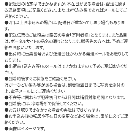
●配送日の指定はできかねますが、不在日がある場合は、配送に関す
る連絡事項にご記載ください。また、お申込み後であればメールにてご
連絡ください。
●2口以上お申込みの場合は、配送日が重なってしまう場合もありま
す。
●配送伝票のご依頼主は贈答の場合「寄附者様」となります。また品目
は、ポータルサイトの品名の通りとなります。贈答先の方へは、予めご連
絡をお願いいたします。
●出荷時に伝票番号および運送会社がわかる発送メールをお送りして
おります。
●出荷前（見込み等）のメールはできかねますので予めご承知おきくだ
さい。
●到着時後すぐに状態をご確認ください。
万が一ひどい傷み等がある場合は、到着後翌日までに写真を添付の
上、電子メールにてご連絡ください。
●不在等に関わらず配達初日から3日間は補償対象期間となります。
●到着後には、冷暗場所で保管してください。
●お受け取りできなかった場合の再送はできかねます。
●お申込み後の転居や不在日の変更などある場合は、事前に必ずご連
絡ください。
●画像はイメージです。