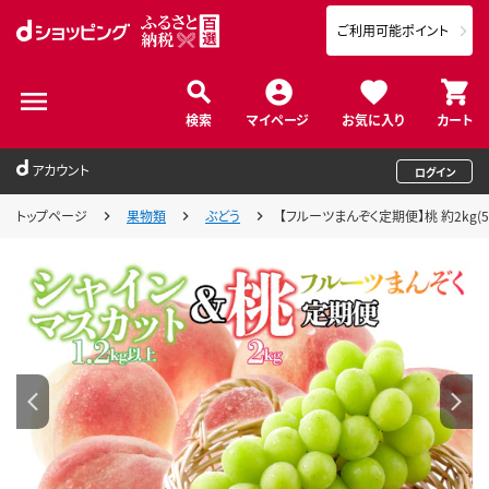
ご利用可能ポイント
検索
マイページ
お気に入り
カート
アカウント
ログイン
トップページ
果物類
ぶどう
【フルーツまんぞく定期便】桃 約2kg(5～