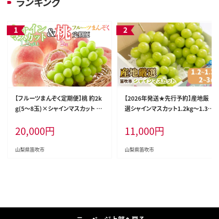
ランキング
【フルーツまんぞく定期便】桃 約2k
【2026年発送★先行予約】産地厳
g(5～8玉)×シャインマスカット 1.
選シャインマスカット1.2kg～1.3k
2kg以上(2～3房) 126-025
g（2房～3房）※沖縄・離島配送不
20,000
円
11,000
円
可※ 106-003-26y
山梨県笛吹市
山梨県笛吹市