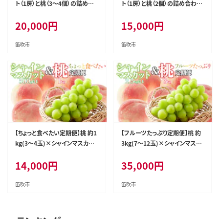
ト（1房）と桃（3～4個）の詰め合
ト（1房）と桃（2個）の詰め合わせ
わせ（大） 126-022-26y
（小） 126-023-26y
20,000
円
15,000
円
笛吹市
笛吹市
【ちょっと食べたい定期便】桃 約1
【フルーツたっぷり定期便】桃 約
kg(3～4玉)×シャインマスカッ
3kg(7～12玉)×シャインマスカ
ト500g以上 126-024
ット2.5kg以上(3～6房) 126-02
14,000
円
35,000
円
6
笛吹市
笛吹市