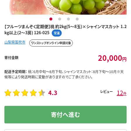
1
2
3
4
【フルーツまんぞく定期便】桃 約2kg(5～8玉)×シャインマスカット 1.2
kg以上(2～3房) 126-025
常温
山梨県笛吹市
ワンストップオンライン申請対象
20,000
寄付金額
円
配送予定時期：
桃：6月中旬～8月下旬、シャインマスカット：8月下旬～10月※天
候等により発送時期に変動がありますのでご了承ください。
4.3
12
レビュー
件
寄付へ進む