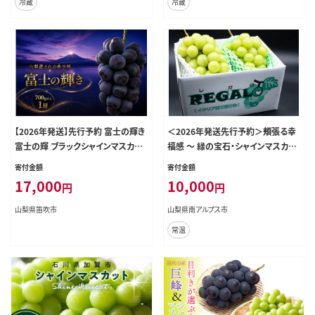
冷蔵
冷蔵
【2026年発送】先行予約 富士の輝き
＜2026年発送先行予約＞頬張る幸
富士の輝 ブラックシャインマスカッ
福感 ～ 緑の宝石・シャインマスカッ
ト 1房 700g以上 山梨県産 希少 高
ト ～ 1.0㎏以上 2～3房 ALPCV001
寄付金額
寄付金額
級 黒系ぶどう 贈答 【山梨県笛吹市
17,000
10,000
円
円
産地直送】ぶどう フルーツ 果物 209
-012
山梨県笛吹市
山梨県南アルプス市
常温