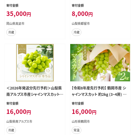
ドウ 葡萄 岡山県産 国産 フルーツ
寄付金額
寄付金額
果物 ギフト
35,000
8,000
円
円
岡山県高梁市
山梨県都留市
冷蔵
冷蔵
＜2026年発送分先行予約＞山梨県
【令和8年産先行予約】 鶴岡市産 シ
南アルプス市産シャインマスカット
ャインマスカット 約2kg (3~4房) 佐
秀等品 約1.5ｋｇ 2～3房 ALPAH01
藤農園
寄付金額
寄付金額
6
16,000
16,000
円
円
山梨県南アルプス市
山形県鶴岡市
冷蔵
常温