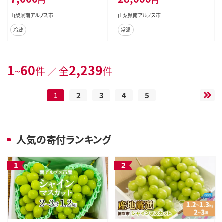
山梨県南アルプス市
山梨県南アルプス市
冷蔵
常温
1
60
2,239
~
件 ／ 全
件
1
2
3
4
5
人気の寄付ランキング