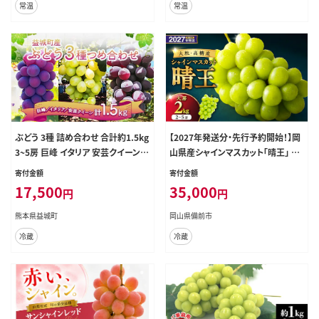
常温
常温
ぶどう 3種 詰め合わせ 合計約1.5kg
【2027年発送分・先行予約開始！】岡
3~5房 巨峰 イタリア 安芸クイーン
山県産シャインマスカット「晴王」 秀
【2026年9月上旬~9月下旬順次発送
品 大房 （約2kg・2～5房程度）（令和
寄付金額
寄付金額
予定】
９年8月中旬以降発送）【 シャインマ
17,500
35,000
円
円
スカット 晴王 フルーツ 果物 くだも
の 葡萄 ぶどう 岡山県産 秀品 大房
熊本県益城町
岡山県備前市
種無し 高糖度 】
冷蔵
冷蔵