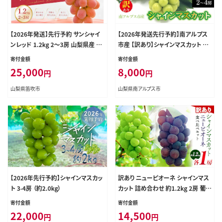
【2026年発送】先行予約 サンシャイ
【2026年発送先行予約】南アルプス
ンレッド 1.2kg 2～3房 山梨県産 希
市産 【訳あり】シャインマスカット 約
少 赤系ぶどう シャインマスカット系
1.0kg（２～4房） ALPDD028
寄付金額
寄付金額
【山梨県笛吹市 産地直送】ぶどう フ
25,000
8,000
円
円
ルーツ 果物 209-011
山梨県笛吹市
山梨県南アルプス市
【2026年先行予約】シャインマスカッ
訳あり ニューピオーネ シャインマス
ト 3-4房 （約2.0kg）
カット 詰め合わせ 約1.2kg 2房 葡萄
果物 優品 厳選出荷 スイーツ フルー
寄付金額
寄付金額
ツ デザート 岡山県矢掛町《9月上旬
22,000
14,500
円
円
～10月中旬頃に出荷予定(土日祝除