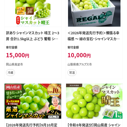
訳あり シャインマスカット 晴王 2～3
＜2026年発送先行予約＞頬張る幸
房 合計1.5kg以上 ぶどう 葡萄 シャ
福感 ～ 緑の宝石・シャインマスカッ
イン マスカット 岡山 岡山県産 桃太
ト ～ 1.2㎏以上 2～3房 ALPCV002
寄付金額
寄付金額
郎御一行 2026年 先行予約
15,000
10,000
円
円
岡山県高梁市
山梨県南アルプス市
冷蔵
常温
【2026年発送先行予約】9月10月定
【令和８年発送分】岡山県産 シャイン