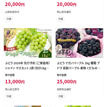
だもの フルーツ ぶどう ブドウ 葡萄
20,000
20,000
円
円
岡山 おかやま 国産 冷蔵
山梨県笛吹市
岡山県奈義町
冷蔵
冷蔵
ぶどう 2026年 先行予約 ［ご家庭用］
ぶどう ナガノパープル 2kg 葡萄 ブ
シャイン マスカット 2房（合計1kg以
ドウ 長野パープル 果物 くだもの フ
上） ブドウ 葡萄 岡山県産 国産 フル
ルーツ 旬の果物 旬のフルーツ 信州
寄付金額
寄付金額
ーツ 果物 OEC KINGDOM ぶどう家
長野 長野県
13,000
25,000
円
円
果物類
岡山県玉野市
長野県箕輪町
冷蔵
冷蔵