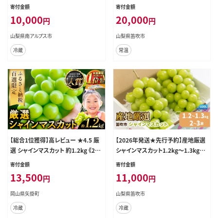
送先行予約＞南アルプス市産シャイ
g以上(2～3房) 126-025
寄付金額
寄付金額
ンマスカット1.2kg以上（2～3房） ク
10,000
20,000
円
円
ール便発送 ALPAG007
山梨県南アルプス市
山梨県笛吹市
冷蔵
常温
【総合1位獲得】高レビュー ★4.5 厳
【2026年発送★先行予約】産地厳選
選 シャインマスカット 約1.2kg 《202
シャインマスカット1.2kg～1.3kg（2
6年9月上旬-11月中旬頃に出荷予定
房～3房）※沖縄・離島配送不可※ 1
寄付金額
寄付金額
(土日祝除く)》 シャインマスカット ぶ
06-003-26y
13,500
11,000
円
円
どう シャインマスカット ブドウ フル
ーツ 大粒 ランキング 1位 厳選 シャ
岡山県矢掛町
山梨県笛吹市
インマスカット 先行予約 岡山県産
冷蔵
冷蔵
シャインマスカット 訳あり シャインマ