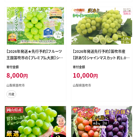
【2026年発送★先行予約】フルーツ
【2026年発送先行予約】笛吹市産
王国笛吹市の【プレミアム大房】シャ
【訳あり】シャインマスカット 約1.0kg
インマスカット1房700g以上 137-00
（２～4房） 205-021-26y
寄付金額
寄付金額
2-26y
8,000
10,000
円
円
山梨県笛吹市
山梨県笛吹市
冷蔵