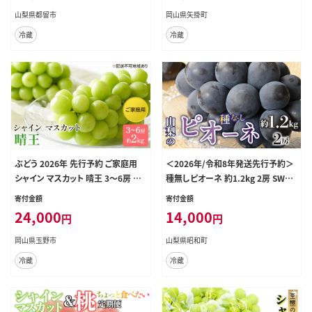
く)》---osy_cwsmnp_ae9_26_135
山梨県都留市
岡山県矢掛町
00_s---
冷蔵
冷蔵
ぶどう 2026年 先行予約 ご家庭用
＜2026年/令和8年発送先行予約＞
シャイン マスカット 晴王 3～6房 約2
種無しピオーネ 約1.2kg 2房 SWAO
kg ブドウ 葡萄 岡山県産 国産 フル
001
寄付金額
寄付金額
ーツ 果物 太陽 美しい 外観 大粒 高
24,000
14,000
円
円
糖度 種なし 皮ごと 弾力 食感 美味し
い
岡山県玉野市
山梨県昭和町
冷蔵
冷蔵