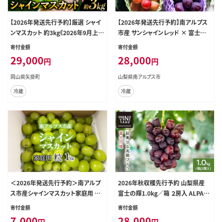
【2026年発送先行予約】厳選 シャイ
【2026年発送先行予約】南アルプス
ンマスカット 約3kg《2026年9月上旬
市産 サンシャインレッド × 富士の
～11月中旬頃に出荷予定(土日祝除
輝き 食べ比べセット 約1.0kg（2房）
寄付金額
寄付金額
く)》岡山 シャインマスカット 厳選 シ
ALPDD023
29,000
28,000
円
円
ャインマスカット シャインマスカット
ブドウ シャインマスカット ---ofn_c
岡山県矢掛町
山梨県南アルプス市
wsmx_ae911_26_27000_3---
冷蔵
冷蔵
＜2026年発送先行予約＞南アルプ
2026年秋収穫先行予約 山梨県産
ス市産シャインマスカット家庭用 粒1
富士の輝1.0kg／箱 ２房入 ALPAK0
kg クール便発送 ALPAG012
19
寄付金額
寄付金額
7,000
28,000
円
円