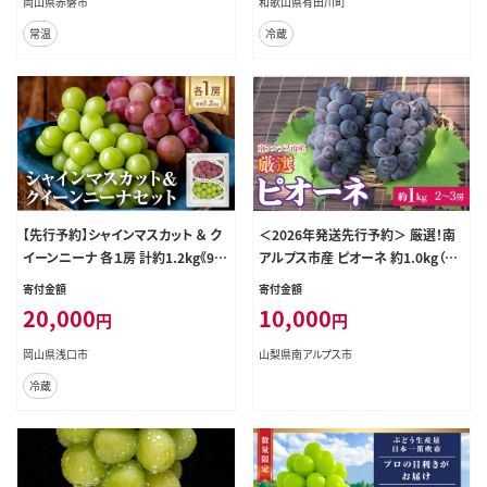
岡山県赤磐市
和歌山県有田川町
常温
冷蔵
【先行予約】シャインマスカット ＆ ク
＜2026年発送先行予約＞ 厳選！南
イーンニーナ 各１房 計約1.2kg《9月
アルプス市産 ピオーネ 約1.0kg（２
中旬-10月中旬頃出荷》テレビせとう
～3房） ALPDD017
寄付金額
寄付金額
ち株式会社 冷蔵 果物 ブドウ 送料無
20,000
10,000
円
円
料 岡山県 浅口市 シャインマスカット
【配送不可地域あり】---124_c2525_
岡山県浅口市
山梨県南アルプス市
9b10b_25_20000_2p---
冷蔵