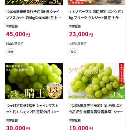
【2026年発送先行予約】厳選 シャイ
ナガノパープル 期間限定 ぶどう 約2
ンマスカット 約5kg《2026年9月上
kg フルーツ クレジット限定 ナガノ
旬-11月中旬に出荷予定(土日祝除
パープル
寄付金額
寄付金額
く)》岡山 シャインマスカット 厳選 シ
45,000
23,000
円
円
ャインマスカット ぶどう ブドウ シャ
インマスカット フルーツ 果物 シャイ
岡山県矢掛町
長野県箕輪町
ンマスカット 限定 岡山県産 ぶどう
冷蔵
常温
ブドウ シャインマスカット 矢掛町---
ofn_cwsmx_ae911_26_42500_8
---
【2ヶ月定期便】晴王 シャインマスカ
【令和8年産先行予約】 【山形県ぶど
ット 約1.3kg ×2回 定期《9月-10月
う品評会 最優秀賞受賞農家】 シャイ
頃出荷》 シャインマスカット 岡山 マ
ンマスカット 約1.8kg (3房入り 秀)
寄付金額
寄付金額
スカット 送料無料 果物 フルーツ---
《令和8年9月中旬～発送》 『青木農
30,000
19,000
円
円
ofn_chotei_26_30000_sep2---
園』 山形県 南陽市 [2027-R8]