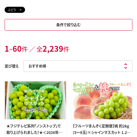
ぶどう
条件で絞り込む
1
60
2,239
~
件 ／ 全
件
並び替え
★フジテレビ系列「ノンストップ」で
【フルーツまんぞく定期便】桃 約2kg
取り上げられました！★＜2026年発
(5～8玉)×シャインマスカット 1.2k