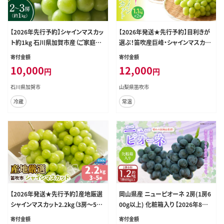
【2026年先行予約】シャインマスカッ
【2026年発送★先行予約】目利きが
ト約1kg 石川県加賀市産（ご家庭用）
選ぶ！笛吹産巨峰・シャインマスカッ
シャインマスカット マスカット ぶどう
ト 1.1ｋｇ以上（各1房 計2房入り） 16
寄付金額
寄付金額
ぶどうぶどう 葡萄 デザート フルー
8-102-26y
10,000
12,000
円
円
ツフルーツフルーツフルーツ 果物
くだもの 果実 食品 F6P-2629
石川県加賀市
山梨県笛吹市
冷蔵
常温
【2026年発送★先行予約】産地厳選
岡山県産 ニューピオーネ 2房(1房6
シャインマスカット2.2kg（3房～5
00g以上) 化粧箱入り 【2026年8月
房）106-004-26y
下旬~10月上旬迄発送予定】 果物 く
寄付金額
寄付金額