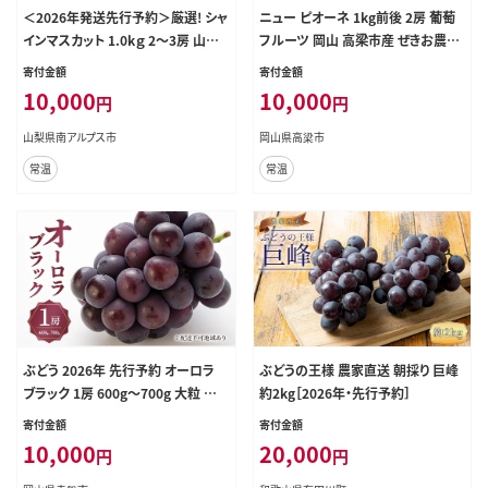
＜2026年発送先行予約＞厳選! シャ
ニュー ピオーネ 1kg前後 2房 葡萄
インマスカット 1.0kｇ 2～3房 山梨
フルーツ 岡山 高梁市産 ぜきお農園
県南アルプス市産 ALPBV005
ぶどうclub 2026年 先行予約 果物
寄付金額
寄付金額
10,000
10,000
円
円
山梨県南アルプス市
岡山県高梁市
常温
常温
ぶどう 2026年 先行予約 オーロラ
ぶどうの王様 農家直送 朝採り 巨峰
ブラック 1房 600g～700g 大粒 種
約2kg［2026年・先行予約］
無し ブドウ 葡萄 岡山県 赤磐市産
寄付金額
寄付金額
国産 フルーツ 果物 ギフト MAKAN
10,000
20,000
円
円
Aファーマーズ 甘みが強い 香り高い
デザート