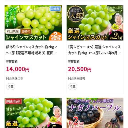
スカット シャインマスカット シャイン
マスカット シャインマスカット シャイ
ンマスカット シャインマスカット シャ
インマスカット ---ofn_cwsmx_ae9
11_26_13500_h2---
訳あり シャインマスカット 約2kg 2
【高レビュー ★5】 厳選 シャインマス
～5房 【配送不可地域あり】 花田青
カット 約2kg 3～4房《2026年9月上
果株式会社《2026年9月上旬-10月
旬-11月中旬に出荷予定(土日祝除
寄付金額
寄付金額
末頃出荷》---124_c2534_9a10m_2
く)》 シャインマスカット 数量限定 厳
14,000
20,500
円
円
5_14000_2kg---
選 シャインマスカット マスカット シ
ャイン ぶどう シャインマスカット フ
岡山県浅口市
岡山県矢掛町
ルーツ 岡山県産 シャインマスカット
冷蔵
冷蔵
矢掛 シャインマスカット ---ofn_cws
mx_ae911_26_19000_2---