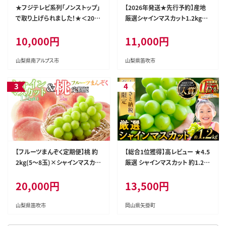
★フジテレビ系列「ノンストップ」
【2026年発送★先行予約】産地
で取り上げられました！★＜202
厳選シャインマスカット1.2kg～
6年発送先行予約＞南アルプス
1.3kg（2房～3房）※沖縄・離島
10,000円
11,000円
市産シャインマスカット1.2kg以
配送不可※ 106-003-26y
上（2～3房） クール便発送 ALPA
G007
山梨県南アルプス市
山梨県笛吹市
【フルーツまんぞく定期便】桃 約
【総合1位獲得】高レビュー ★4.5
2kg(5～8玉)×シャインマスカッ
厳選 シャインマスカット 約1.2k
ト 1.2kg以上(2～3房) 126-025
g 《2026年9月上旬-11月中旬頃
20,000円
13,500円
に出荷予定(土日祝除く)》 シャイ
ンマスカット ぶどう シャインマス
カット ブドウ フルーツ 大粒 ラン
山梨県笛吹市
岡山県矢掛町
キング 1位 厳選 シャインマスカ
ット 先行予約 岡山県産 シャイン