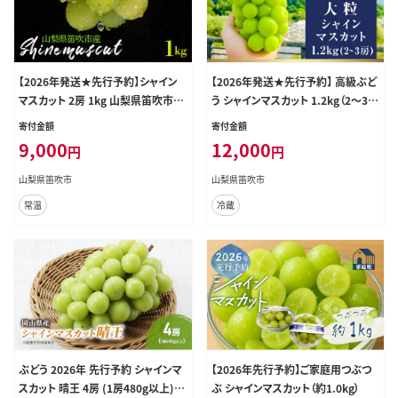
【2026年発送★先行予約】シャイン
【2026年発送★先行予約】 高級ぶど
マスカット 2房 1kg 山梨県笛吹市産
う シャインマスカット 1.2kg（2～3房
235-002-26y
入り） 103-001-26y
寄付金額
寄付金額
9,000
12,000
円
円
山梨県笛吹市
山梨県笛吹市
常温
冷蔵
ぶどう 2026年 先行予約 シャインマ
【2026年先行予約】ご家庭用つぶつ
スカット 晴王 4房 (1房480g以上) ブ
ぶ シャインマスカット（約1.0kg）