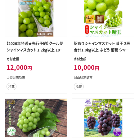
【2026年発送★先行予約】クール便
訳あり シャインマスカット 晴王 2房
シャインマスカット 1.2kg以上 106-
合計1.0kg以上 ぶどう 葡萄 シャイン
013
マスカット 岡山 岡山県産 桃太郎御
寄付金額
寄付金額
一行 2026年 先行予約
12,000
10,000
円
円
山梨県笛吹市
岡山県高梁市
冷蔵
冷蔵