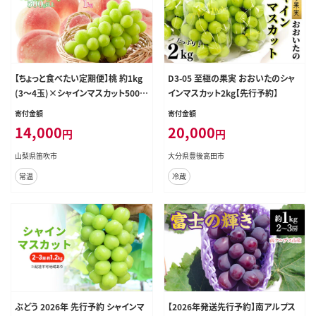
【ちょっと食べたい定期便】桃 約1kg
D3-05 至極の果実 おおいたのシャ
(3～4玉)×シャインマスカット500g
インマスカット2kg【先行予約】
以上 126-024
寄付金額
寄付金額
14,000
20,000
円
円
山梨県笛吹市
大分県豊後高田市
常温
冷蔵
ぶどう 2026年 先行予約 シャインマ
【2026年発送先行予約】南アルプス