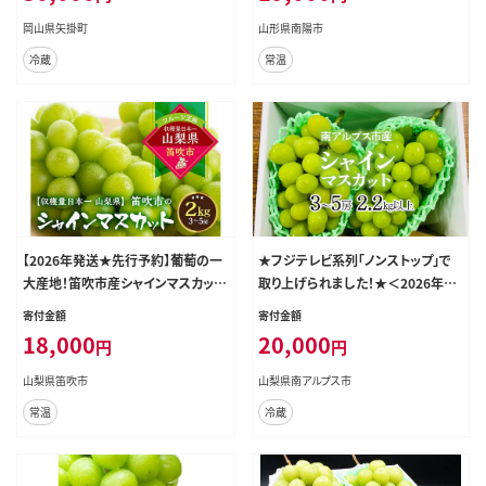
岡山県矢掛町
山形県南陽市
冷蔵
常温
【2026年発送★先行予約】葡萄の一
★フジテレビ系列「ノンストップ」で
大産地！笛吹市産シャインマスカット
取り上げられました！★＜2026年発
2kg 167-012
送先行予約＞南アルプス市産シャイ
寄付金額
寄付金額
ンマスカット2.2kg以上（3～5房） ク
18,000
20,000
円
円
ール便発送 ALPAG011
山梨県笛吹市
山梨県南アルプス市
常温
冷蔵