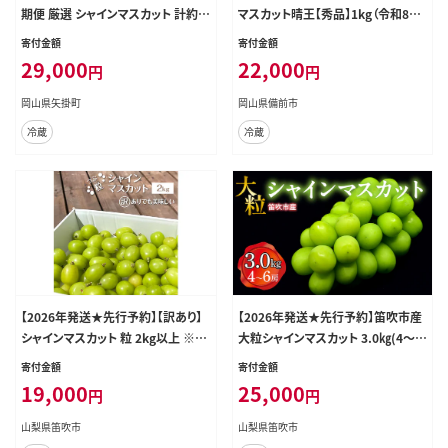
期便 厳選 シャインマスカット 計約2.
マスカット晴王【秀品】1kg（令和8年
6kg 定期便 2か月 ぶどう 1位 マスカ
9月から10月頃発送）【 岡山県産 シ
寄付金額
寄付金額
ット フルーツ 数量限定 果物 岡山
ャインマスカット 秀品 晴王 晴れの
29,000
22,000
円
円
厳選 シャインマスカット ブドウ シャ
国おかやま 葡萄 ぶどう】
イン 《2026年9月上旬-11月中旬頃
岡山県矢掛町
岡山県備前市
出荷》---ofn_cwsmxtei_26_27000
冷蔵
冷蔵
_sep2---
【2026年発送★先行予約】【訳あり】
【2026年発送★先行予約】笛吹市産
シャインマスカット 粒 2kg以上 ※ク
大粒シャインマスカット 3.0㎏(4～6
ール便 154-033-2kg
房) 227-005-26y
寄付金額
寄付金額
19,000
25,000
円
円
山梨県笛吹市
山梨県笛吹市