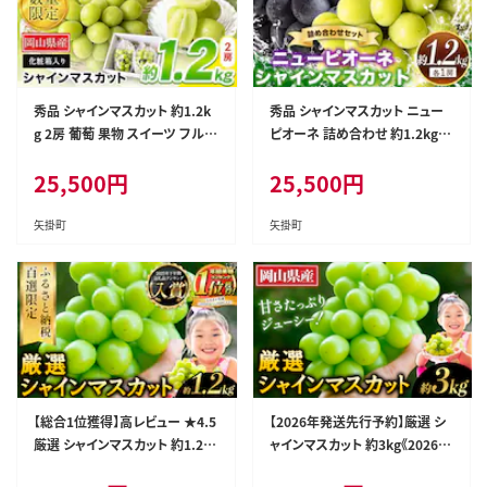
秀品 シャインマスカット 約1.2k
秀品 シャインマスカット ニュー
g 2房 葡萄 果物 スイーツ フル
ピオーネ 詰め合わせ 約1.2kg 2
ーツ デザート 岡山県 矢掛町 《9
房 葡萄 果物 厳選出荷 スイーツ
25,500
円
25,500
円
月上旬-11月上旬頃出荷》---ofn
フルーツ デザート 岡山県矢掛
_cssm_ad911_26_24000_2---
町《9月上旬～10月中旬頃に出
荷予定(土日祝除く)》---ofn_csn
矢掛町
矢掛町
psm_ae9_26_24000_2---
【総合1位獲得】高レビュー ★4.5
【2026年発送先行予約】厳選 シ
厳選 シャインマスカット 約1.2k
ャインマスカット 約3kg《2026年
g 《2026年9月上旬-11月中旬頃
9月上旬～11月中旬頃に出荷予