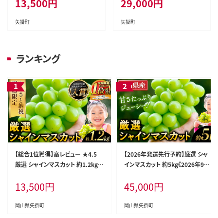
13,500
円
29,000
円
に出荷予定(土日祝除く)》 シャイ
定(土日祝除く)》岡山 シャインマ
ンマスカット ぶどう シャインマス
スカット 厳選 シャインマスカット
カット ブドウ フルーツ 大粒 ラン
シャインマスカット ブドウ シャイ
矢掛町
矢掛町
キング 1位 厳選 シャインマスカ
ンマスカット ---ofn_cwsmx_ae
ット 先行予約 岡山県産 シャイン
911_26_27000_3---
マスカット 訳あり シャインマスカ
ランキング
ット シャインマスカット シャイン
マスカット シャインマスカット シ
ャインマスカット シャインマスカ
ット シャインマスカット ---ofn_c
wsmx_ae911_26_13500_h2-
--
【総合1位獲得】高レビュー ★4.5
【2026年発送先行予約】厳選 シャ
厳選 シャインマスカット 約1.2kg
インマスカット 約5kg《2026年9月
《2026年9月上旬-11月中旬頃に出
上旬-11月中旬に出荷予定(土日祝
13,500
円
45,000
円
荷予定(土日祝除く)》 シャインマス
除く)》岡山 シャインマスカット 厳選
カット ぶどう シャインマスカット ブ
シャインマスカット ぶどう ブドウ シ
ドウ フルーツ 大粒 ランキング 1位
ャインマスカット フルーツ 果物 シ
岡山県矢掛町
岡山県矢掛町
厳選 シャインマスカット 先行予約
ャインマスカット 限定 岡山県産 ぶ