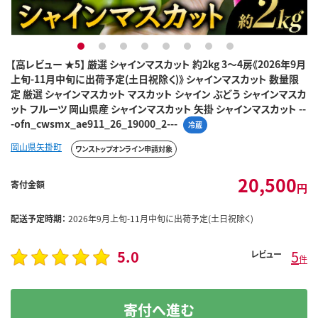
1
2
3
4
5
6
7
8
【高レビュー ★5】 厳選 シャインマスカット 約2kg 3～4房《2026年9月
上旬-11月中旬に出荷予定(土日祝除く)》 シャインマスカット 数量限
定 厳選 シャインマスカット マスカット シャイン ぶどう シャインマスカ
ット フルーツ 岡山県産 シャインマスカット 矢掛 シャインマスカット --
-ofn_cwsmx_ae911_26_19000_2---
冷蔵
岡山県矢掛町
ワンストップオンライン申請対象
20,500
寄付金額
円
配送予定時期：
2026年9月上旬-11月中旬に出荷予定(土日祝除く)
5.0
5
レビュー
件
寄付へ進む