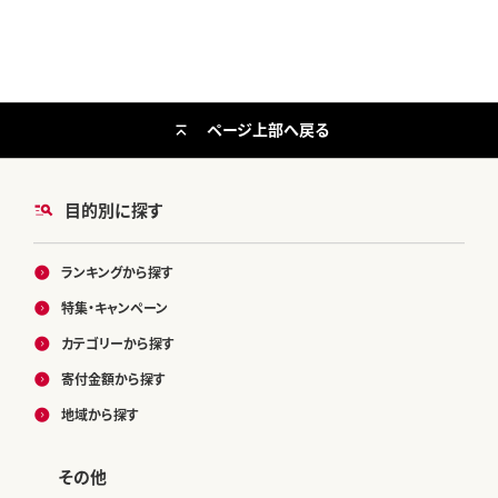
岡山県産 シャインマスカット 訳あ
どう ブドウ シャインマスカット 矢
り シャインマスカット シャインマス
掛町---ofn_cwsmx_ae911_26_4
カット シャインマスカット シャイン
2500_8---
マスカット シャインマスカット シャ
インマスカット シャインマスカット -
ページ上部へ戻る
--ofn_cwsmx_ae911_26_13500
_h2---
目的別に探す
ランキングから探す
特集・キャンペーン
カテゴリーから探す
寄付金額から探す
地域から探す
その他