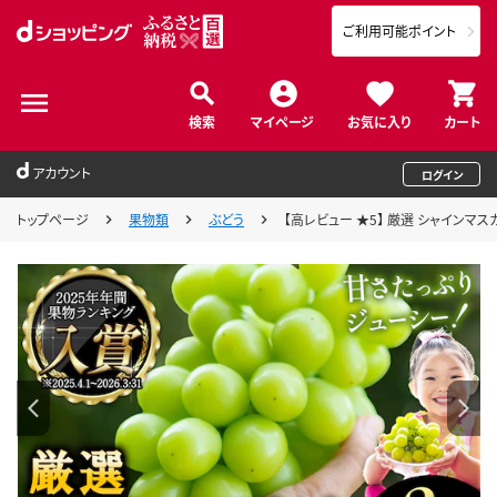
ご利用可能ポイント
検索
マイページ
お気に入り
カート
アカウント
ログイン
トップページ
果物類
ぶどう
【高レビュー ★5】 厳選 シャインマスカ